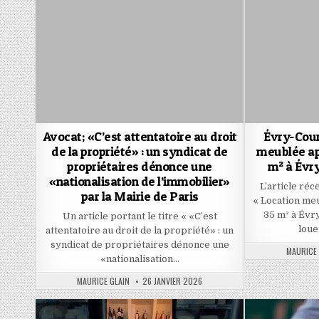
Avocat; «C’est attentatoire au droit
Évry-Cour
de la propriété» : un syndicat de
meublée ap
propriétaires dénonce une
m² à Évr
«nationalisation de l’immobilier»
L’article ré
par la Mairie de Paris
« Location me
35 m² à Évr
Un article portant le titre « «C’est
loue
attentatoire au droit de la propriété» : un
syndicat de propriétaires dénonce une
AUTHOR:
MAURICE 
«nationalisation…
AUTHOR:
PUBLISHED
MAURICE GLAIN
26 JANVIER 2026
DATE: