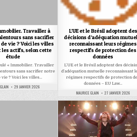
mobilier. Travailler à
L’UE et le Brésil adoptent de
alentours sans sacrifier
décisions d’adéquation mutuel
de vie ? Voici les villes
reconnaissant leurs régimes
t les actifs, selon cette
respectifs de protection des
étude
données
tulé « Immobilier. Travailler
L’UE et le Brésil adoptent des décisi
lentours sans sacrifier notre
d’adéquation mutuelle reconnaissant l
 vie ? Voici les villes…
régimes respectifs de protection d
données – EU Law…
PUBLISHED
GLAIN
29 JANVIER 2026
DATE:
AUTHOR:
PUBLISHED
MAURICE GLAIN
27 JANVIER 2026
DATE: