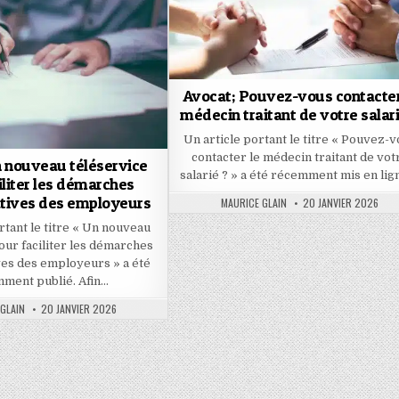
Avocat; Pouvez-vous contacter
médecin traitant de votre salari
Un article portant le titre « Pouvez-
contacter le médecin traitant de vot
n nouveau téléservice
salarié ? » a été récemment mis en lig
iliter les démarches
atives des employeurs
AUTHOR:
PUBLISHED
MAURICE GLAIN
20 JANVIER 2026
DATE:
rtant le titre « Un nouveau
our faciliter les démarches
ves des employeurs » a été
ment publié. Afin…
PUBLISHED
GLAIN
20 JANVIER 2026
DATE: