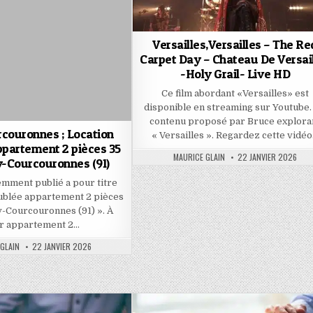
Versailles,Versailles – The Re
Carpet Day – Chateau De Versai
-Holy Grail- Live HD
Ce film abordant «Versailles» est
disponible en streaming sur Youtube.
contenu proposé par Bruce explora
couronnes ; Location
« Versailles ». Regardez cette vidé
partement 2 pièces 35
AUTHOR:
PUBLISHED
MAURICE GLAIN
22 JANVIER 2026
y-Courcouronnes (91)
DATE:
cemment publié a pour titre
ublée appartement 2 pièces
y-Courcouronnes (91) ». À
r appartement 2…
PUBLISHED
GLAIN
22 JANVIER 2026
DATE: