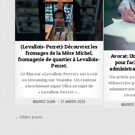
(Levallois-Perret): Découvrez les
fromages de la Mère Michel,
Avocat; U
fromagerie de quartier à Levallois-
pour fac
Perret.
administr
Ce film sur «Levallois-Perret» est à voir
Un article po
en streaming sur Youtube. Un contenu
téléservice p
enrichissant signé Ollca au sujet de
administrati
« Levallois-Perret »….
récem
AUTHOR:
PUBLISHED
MAURICE GLAIN
21 JANVIER 2026
AUTHOR:
MAURICE 
DATE:
Navigation
← Older posts
des
articles