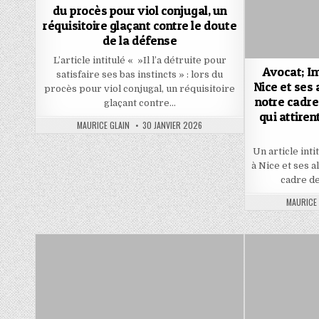
du procès pour viol conjugal, un
réquisitoire glaçant contre le doute
de la défense
L’article intitulé « »Il l’a détruite pour
Avocat; Im
satisfaire ses bas instincts » : lors du
Nice et ses 
procès pour viol conjugal, un réquisitoire
notre cadre 
glaçant contre…
qui attiren
AUTHOR:
PUBLISHED
MAURICE GLAIN
30 JANVIER 2026
DATE:
Un article inti
à Nice et ses a
cadre de
AUTHOR:
MAURICE 