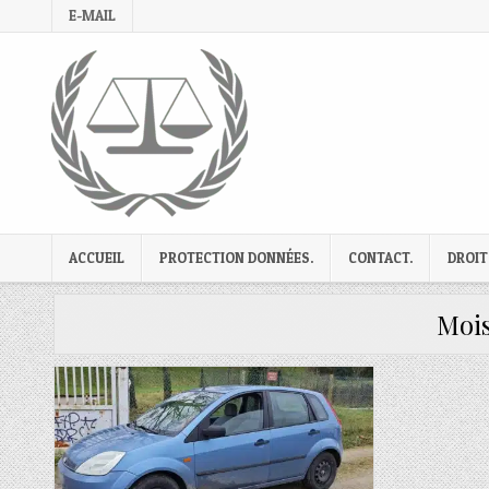
Skip
E-MAIL
to
content
ACCUEIL
PROTECTION DONNÉES.
CONTACT.
DROIT
Mois