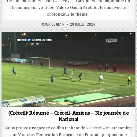
Ce film mettant en avant «Clichy-la-Garenne» est disponible en
streaming sur youtube. Valero Gadan Architectes analyse en
profondeur le thème…
AUTHOR:
PUBLISHED
MAURICE GLAIN
28 JUILLET 2026
DATE:
(Créteil): Résumé – Créteil-Amiens – 31e journée de
National
Vous pouvez regarder ce film traitant de «Créteil» en streaming
sur Youtube. Fédération Française de Football propose une