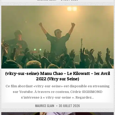
DATE:
(vitry-sur-seine): Manu Chao – Le Kilowatt – 1er Avril
2022 (Vitry sur Seine)
Ce film abordant «vitry-sur-seine» est disponible en streaming
sur Youtube. À travers ce contenu, Cédric SIGISMOND
s’intéresse à « vitry-sur-seine ». Regardez…
AUTHOR:
PUBLISHED
MAURICE GLAIN
30 JUILLET 2026
DATE: