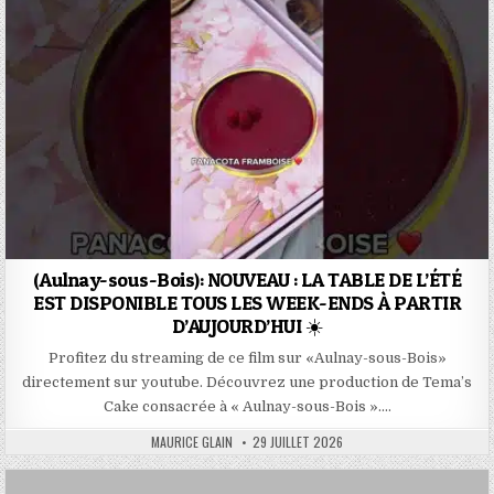
(Aulnay-sous-Bois): NOUVEAU : LA TABLE DE L’ÉTÉ
EST DISPONIBLE TOUS LES WEEK-ENDS À PARTIR
D’AUJOURD’HUI ☀️
Profitez du streaming de ce film sur «Aulnay-sous-Bois»
directement sur youtube. Découvrez une production de Tema’s
Cake consacrée à « Aulnay-sous-Bois »….
AUTHOR:
PUBLISHED
MAURICE GLAIN
29 JUILLET 2026
DATE: