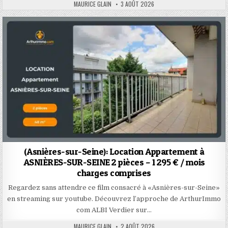
AUTHOR:
PUBLISHED
MAURICE GLAIN
3 AOÛT 2026
DATE:
(Asnières-sur-Seine): Location Appartement à
ASNIÈRES-SUR-SEINE 2 pièces – 1 295 € / mois
charges comprises
Regardez sans attendre ce film consacré à «Asnières-sur-Seine»
en streaming sur youtube. Découvrez l’approche de ArthurImmo
com ALBI Verdier sur…
AUTHOR:
PUBLISHED
MAURICE GLAIN
2 AOÛT 2026