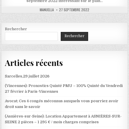
septembre 2022 intéressant sur le plan…
AUTHOR:
PUBLISHED
MANUELLA
27 SEPTEMBRE 2022
DATE:
Rechercher
Rechercher
Articles récents
Sarcelles,29 juillet 2026
(Vincennes): Pronostics Quinté PMU – 100% Quinté du Vendredi
27 février à Paris-Vincennes
Avocat; Ces 4 congés méconnus auxquels vous pourriez avoir
droit sans le savoir
(Asnières-sur-Seine): Location Appartement à ASNIÈRES-SUR-
SEINE 2 pièces – 1 295 € / mois charges comprises