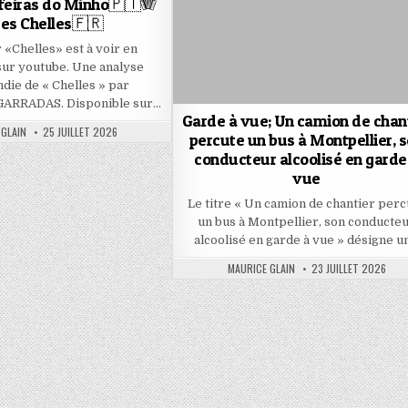
ifeiras do Minho🇵🇹🪗
res Chelles🇫🇷
r «Chelles» est à voir en
sur youtube. Une analyse
die de « Chelles » par
ARRADAS. Disponible sur…
Garde à vue; Un camion de chan
PUBLISHED
 GLAIN
25 JUILLET 2026
percute un bus à Montpellier, 
DATE:
conducteur alcoolisé en garde
vue
Le titre « Un camion de chantier perc
un bus à Montpellier, son conducte
alcoolisé en garde à vue » désigne u
AUTHOR:
PUBLISHED
MAURICE GLAIN
23 JUILLET 2026
DATE: