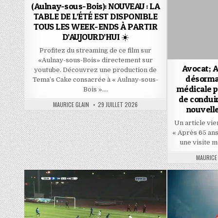
(Aulnay-sous-Bois): NOUVEAU : LA
TABLE DE L’ÉTÉ EST DISPONIBLE
TOUS LES WEEK-ENDS À PARTIR
D’AUJOURD’HUI ☀️
Profitez du streaming de ce film sur
«Aulnay-sous-Bois» directement sur
Avocat; A
youtube. Découvrez une production de
désormai
Tema’s Cake consacrée à « Aulnay-sous-
médicale p
Bois »….
de conduir
AUTHOR:
PUBLISHED
MAURICE GLAIN
29 JUILLET 2026
nouvelle
DATE:
Un article vie
« Après 65 ans
une visite 
AUTHOR:
MAURICE