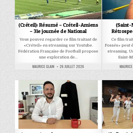
(Créteil): Résumé – Créteil-Amiens
(Saint
– 31e journée de National
Rétrospec
Vous pouvez regarder ce film traitant de
Ce film tra
«Créteil» en streaming sur Youtube.
Fossés» peut ê
Fédération Française de Football propose
streaming. Un
une exploration de…
Saint-M
AUTHOR:
PUBLISHED
AUTHOR:
MAURICE GLAIN
26 JUILLET 2026
MAURICE
DATE: