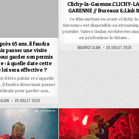
Clichy-la-Garenne,CLICHY-LA
GARENNE // Bureaux &;Link It
Ce film mettant en avant «Clichy-la
Garenne» est disponible en streaming
youtube. Valero Gadan Architectes ana
en profondeur le thème…
près 65 ans, il faudra
AUTHOR:
PUBLISHED
MAURICE GLAIN
28 JUILLET 2026
s passer une visite
DATE:
our garder son permis
e : à quelle date cette
 loi sera effective ?
nt d’être publié et s’appelle
, il faudra désormais passer
médicale pour garder son…
PUBLISHED
 GLAIN
28 JUILLET 2026
DATE: