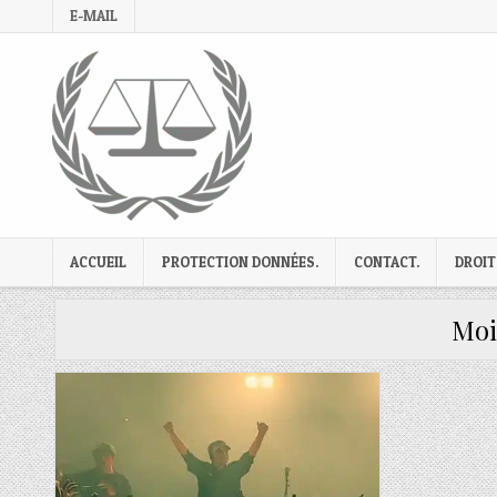
Skip
E-MAIL
to
content
ACCUEIL
PROTECTION DONNÉES.
CONTACT.
DROIT
Moi