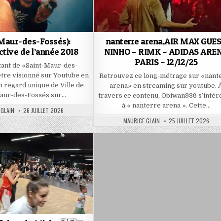
-Maur-des-Fossés):
nanterre arena,AIR MAX GUE
tive de l’année 2018
NINHO – RIMK – ADIDAS ARE
PARIS – 12/12/25
itant de «Saint-Maur-des-
tre visionné sur Youtube en
Retrouvez ce long-métrage sur «nant
 regard unique de Ville de
arena» en streaming sur youtube. 
aur-des-Fossés sur…
travers ce contenu, Obiwan936 s’intér
à « nanterre arena ». Cette…
PUBLISHED
 GLAIN
26 JUILLET 2026
DATE:
AUTHOR:
PUBLISHED
MAURICE GLAIN
25 JUILLET 2026
DATE: