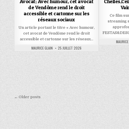
Avocat; Avec humour, cet avocat
Chelles,Ce
de Vendôme rend le droit
Vai
accessible et cartonne sur les
Ce film su
réseaux sociaux
streaming 
approfon
Un article portant le titre « Avec humour,
FESTAS&DESG
cet avocat de Vendôme rend le droit
accessible et cartonne sur les réseaux…
AUTHOR:
MAURICE
AUTHOR:
PUBLISHED
MAURICE GLAIN
25 JUILLET 2026
DATE:
Navigation
← Older posts
des
articles