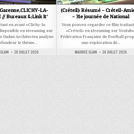
-Garenne,CLICHY-LA-
(Créteil): Résumé – Créteil-Ami
/ Bureaux &;Link It’
– 31e journée de National
tant en avant «Clichy-la-
Vous pouvez regarder ce film traitant
disponible en streaming sur
«Créteil» en streaming sur Youtube
o Gadan Architectes analyse
Fédération Française de Football pro
ofondeur le thème…
une exploration de…
PUBLISHED
AUTHOR:
PUBLISHED
 GLAIN
28 JUILLET 2026
MAURICE GLAIN
26 JUILLET 2026
DATE:
DATE: