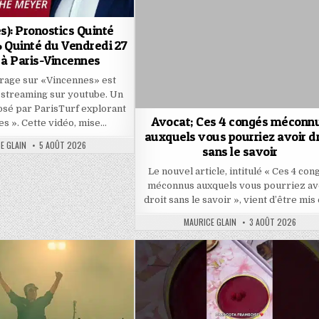
s): Pronostics Quinté
Quinté du Vendredi 27
 à Paris-Vincennes
rage sur «Vincennes» est
 streaming sur youtube. Un
sé par ParisTurf explorant
Avocat; Ces 4 congés méconn
es ». Cette vidéo, mise…
auxquels vous pourriez avoir dr
R:
PUBLISHED
E GLAIN
5 AOÛT 2026
sans le savoir
DATE:
Le nouvel article, intitulé « Ces 4 con
méconnus auxquels vous pourriez av
droit sans le savoir », vient d’être mis
AUTHOR:
PUBLISHED
MAURICE GLAIN
3 AOÛT 2026
DATE: