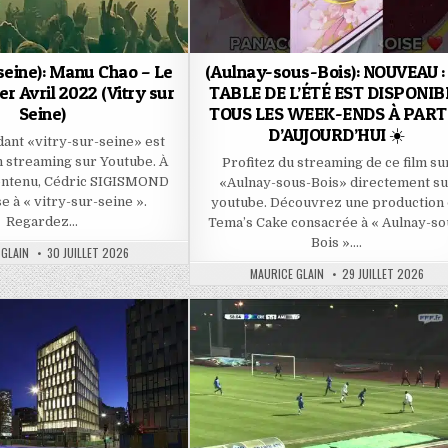
seine): Manu Chao – Le
(Aulnay-sous-Bois): NOUVEAU :
er Avril 2022 (Vitry sur
TABLE DE L’ÉTÉ EST DISPONIB
Seine)
TOUS LES WEEK-ENDS À PART
D’AUJOURD’HUI ☀️
dant «vitry-sur-seine» est
n streaming sur Youtube. À
Profitez du streaming de ce film su
contenu, Cédric SIGISMOND
«Aulnay-sous-Bois» directement su
e à « vitry-sur-seine ».
youtube. Découvrez une production
Regardez…
Tema’s Cake consacrée à « Aulnay-so
Bois »….
PUBLISHED
 GLAIN
30 JUILLET 2026
DATE:
AUTHOR:
PUBLISHED
MAURICE GLAIN
29 JUILLET 2026
DATE: