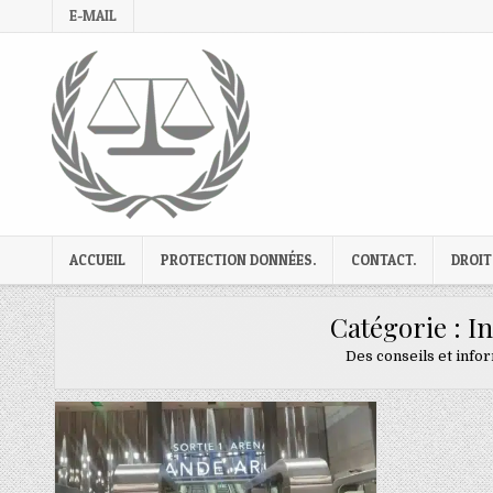
Skip
E-MAIL
to
content
ACCUEIL
PROTECTION DONNÉES.
CONTACT.
DROIT
Catégorie :
In
Des conseils et infor