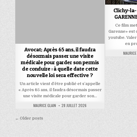
Clichy-la
GARENNE /
Ce film met
Garenne» est 
youtube. Valer
en pr
Avocat; Après 65 ans, il faudra
AUTHOR:
MAURICE
désormais passer une visite
médicale pour garder son permis
de conduire : à quelle date cette
nouvelle loi sera effective ?
Un article vient d’être publié et s’appelle
« Après 65 ans, il faudra désormais passer
une visite médicale pour garder son…
AUTHOR:
PUBLISHED
MAURICE GLAIN
28 JUILLET 2026
DATE:
Navigation
← Older posts
des
articles