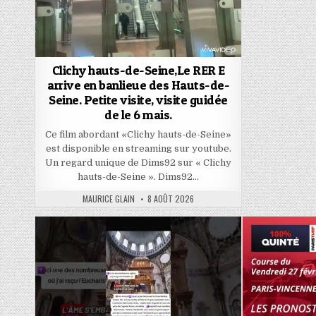
Clichy hauts-de-Seine,Le RER E
arrive en banlieue des Hauts-de-
Seine. Petite visite, visite guidée
de le 6 mais.
Ce film abordant «Clichy hauts-de-Seine»
est disponible en streaming sur youtube.
Un regard unique de Dims92 sur « Clichy
hauts-de-Seine ». Dims92…
AUTHOR:
PUBLISHED
MAURICE GLAIN
8 AOÛT 2026
DATE: