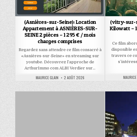
(Asnières-sur-Seine): Location
(vitry-sur-
Appartement à ASNIÈRES-SUR-
Kilowatt – 1
SEINE 2 pièces – 1 295 € / mois
charges comprises
Ce film abor
disponible e
Regardez sans attendre ce film consacré à
travers ce 
«Asnières-sur-Seine» en streaming sur
s’intéress
youtube. Découvrez l’approche de
ArthurImmo com ALBI Verdier sur…
AUTHOR:
AUTHOR:
PUBLISHED
MAURICE
MAURICE GLAIN
2 AOÛT 2026
DATE: