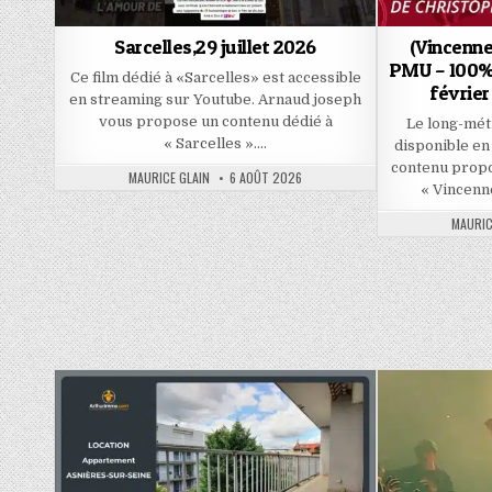
Sarcelles,29 juillet 2026
(Vincenne
PMU – 100% 
Ce film dédié à «Sarcelles» est accessible
février
en streaming sur Youtube. Arnaud joseph
vous propose un contenu dédié à
Le long-mét
« Sarcelles »….
disponible en
contenu propo
AUTHOR:
PUBLISHED
MAURICE GLAIN
6 AOÛT 2026
DATE:
« Vincenn
AUTHO
MAURIC