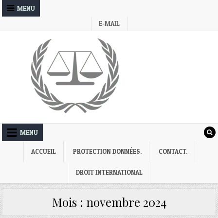
Skip
MENU
to
E-MAIL
content
MENU
ACCUEIL
PROTECTION DONNÉES.
CONTACT.
DROIT INTERNATIONAL
Mois :
novembre 2024