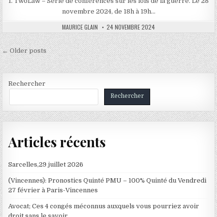
1. TwoLaw – Série de conférences sur les lois de la guerre. Le 28
novembre 2024, de 18h à 19h…
AUTHOR:
PUBLISHED
MAURICE GLAIN
24 NOVEMBRE 2024
DATE:
Navigation
← Older posts
des
articles
Rechercher
Rechercher
Articles récents
Sarcelles,29 juillet 2026
(Vincennes): Pronostics Quinté PMU – 100% Quinté du Vendredi
27 février à Paris-Vincennes
Avocat; Ces 4 congés méconnus auxquels vous pourriez avoir
droit sans le savoir