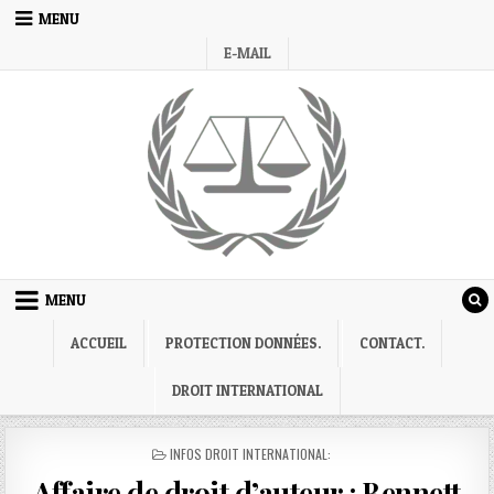
Skip
MENU
to
E-MAIL
content
MENU
ACCUEIL
PROTECTION DONNÉES.
CONTACT.
DROIT INTERNATIONAL
POSTED
INFOS DROIT INTERNATIONAL:
IN
Affaire de droit d’auteur : Bennett