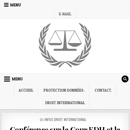
Skip
MENU
to
E-MAIL
content
MENU
ACCUEIL
PROTECTION DONNÉES.
CONTACT.
DROIT INTERNATIONAL
POSTED
INFOS DROIT INTERNATIONAL:
IN
Conférence sur la Cour EDH et la