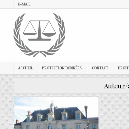
Skip
E-MAIL
to
content
ACCUEIL
PROTECTION DONNÉES.
CONTACT.
DROIT
Auteur/