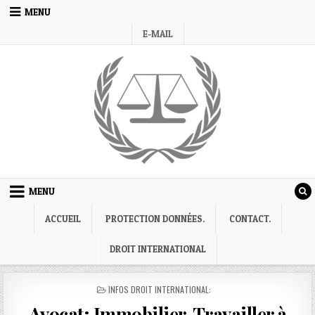
Skip
MENU
to
E-MAIL
content
MENU
ACCUEIL
PROTECTION DONNÉES.
CONTACT.
DROIT INTERNATIONAL
POSTED
INFOS DROIT INTERNATIONAL:
IN
Avocat; Immobilier. Travailler à