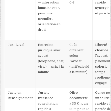
— interaction
0 €
rapide,
humaine et IA
synergie 
pour une
et juriste
première
orientation en
droit
Juri-Legal
Entretien
Coût
Liberté :
juridique avec
différent
choix de
avocat
selon
l’avocat,
(téléphone, chat,
l’avocat
paiement
visio) — prix à la
(tarif calculé
selon le
minute
à la minute)
temps
réelleme
engagé
Juste un
Juriste
Offre
Conçu po
Renseignement
freelance —
découverte
un soutie
consultation
à 30 € ; puis
rapide et 
rapide à
20 € pour 15
portée d