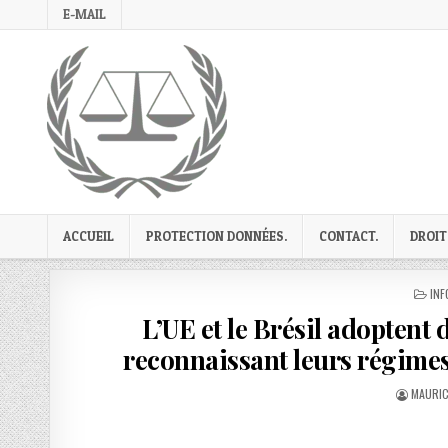
Skip
E-MAIL
to
content
ACCUEIL
PROTECTION DONNÉES.
CONTACT.
DROIT
PO
INF
IN
L’UE et le Brésil adoptent
reconnaissant leurs régimes
AUTHOR
MAURIC