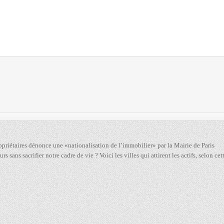
ropriétaires dénonce une «nationalisation de l’immobilier» par la Mairie de Paris
rs sans sacrifier notre cadre de vie ? Voici les villes qui attirent les actifs, selon ce