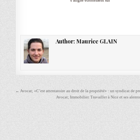
s’aligne étroitement sur
Author:
Maurice GLAIN
Navigation
← Avocat; «C’est attentatoire au droit de la propriété» : un syndicat de p
de
Avocat; Immobilier. Travailler à Nice et ses alentou
l’article