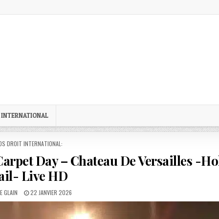
 INTERNATIONAL
STED
OS DROIT INTERNATIONAL:
 Carpet Day – Chateau De Versailles -Ho
ail- Live HD
:
PUBLISHED
E GLAIN
22 JANVIER 2026
DATE: