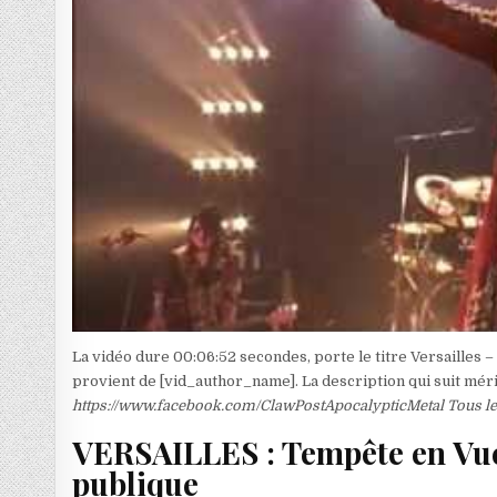
La vidéo dure 00:06:52 secondes, porte le titre Versailles 
provient de [vid_author_name]. La description qui suit méri
https://www.facebook.com/ClawPostApocalypticMetal Tous les
VERSAILLES : Tempête en Vue s
publique