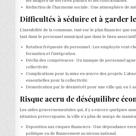
les usagers de services publics et les contribuables.
Réduction de l’harmonie sociale : Une atmosphère de mé
Difficultés à séduire et à garder le
L’instabilité de la commune, tant sur le plan financier que su
tant dans le personnel municipal que dans le tissu associatif 
Rotation fréquente du personnel : Les employés vont che
formation et l’intégration.
Déclin des compétences : Un manque de personnel aguerri 
collectivité.
Complications pour la mise en œuvre des projets: L’abse
essentielles pour la collectivité.
Démotivation par le désintérêt pour une ville qui, en 5 
Risque accru de déséquilibre éc
Les aides gouvernementales qui, il y a encore quelques anné
situation préoccupante, la ville n’a plus de marge de manœuv
Exposition aux risques financiers : Une dépendance exces
politique ou de financement au niveau national.