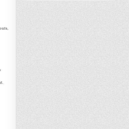
ents,
s
t.