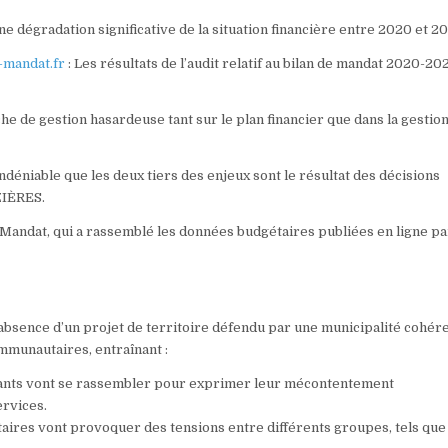
e dégradation significative de la situation financière entre 2020 et 2
e-mandat.fr
: Les résultats de l’audit relatif au bilan de mandat 2020-20
he de gestion hasardeuse tant sur le plan financier que dans la gestio
 indéniable que les deux tiers des enjeux sont le résultat des décisions
ZIÈRES.
e Mandat, qui a rassemblé les données budgétaires publiées en ligne pa
’absence d’un projet de territoire défendu par une municipalité cohér
mmunautaires, entraînant :
tants vont se rassembler pour exprimer leur mécontentement
ervices.
taires vont provoquer des tensions entre différents groupes, tels que