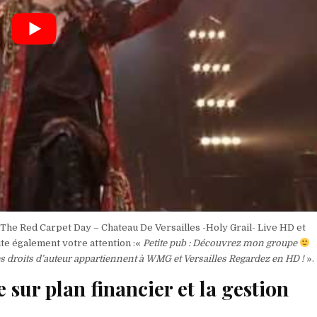
– The Red Carpet Day – Chateau De Versailles -Holy Grail- Live HD et
te également votre attention :«
Petite pub : Découvrez mon groupe
 droits d’auteur appartiennent à WMG et Versailles Regardez en HD !
».
ur plan financier et la gestion