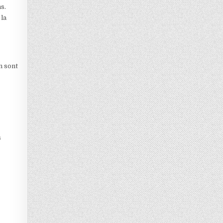
s.
 la
n sont
s