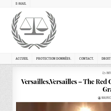
Skip
E-MAIL
to
content
ACCUEIL
PROTECTION DONNÉES.
CONTACT.
DROIT
PO
INF
IN
Versailles,Versailles – The Red
Gr
AUTHOR
MAURIC