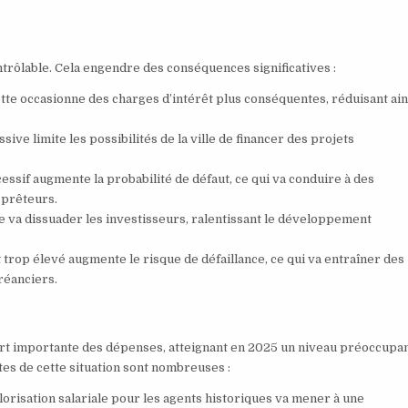
trôlable. Cela engendre des conséquences significatives :
ette occasionne des charges d’intérêt plus conséquentes, réduisant ain
sive limite les possibilités de la ville de financer des projets
ssif augmente la probabilité de défaut, ce qui va conduire à des
s prêteurs.
e va dissuader les investisseurs, ralentissant le développement
trop élevé augmente le risque de défaillance, ce qui va entraîner des
créanciers.
t importante des dépenses, atteignant en 2025 un niveau préoccupa
ites de cette situation sont nombreuses :
risation salariale pour les agents historiques va mener à une