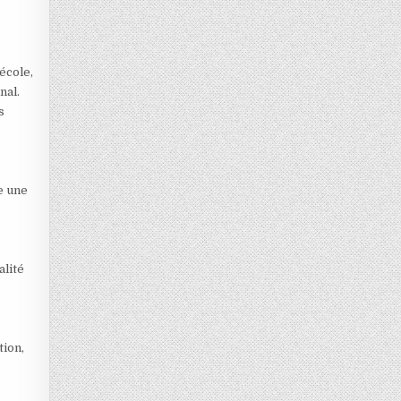
’école,
nal.
s
e une
alité
tion,