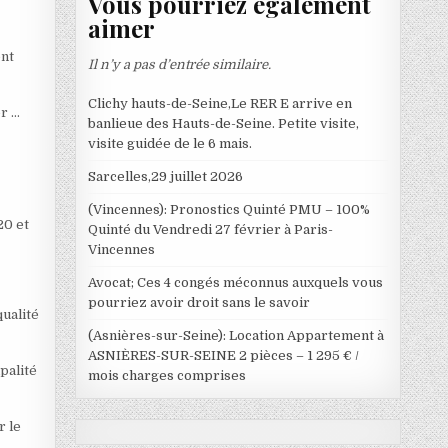
Vous pourriez également
aimer
ent
Il n’y a pas d’entrée similaire.
Clichy hauts-de-Seine,Le RER E arrive en
r …
banlieue des Hauts-de-Seine. Petite visite,
visite guidée de le 6 mais.
Sarcelles,29 juillet 2026
(Vincennes): Pronostics Quinté PMU – 100%
20 et
Quinté du Vendredi 27 février à Paris-
Vincennes
Avocat; Ces 4 congés méconnus auxquels vous
pourriez avoir droit sans le savoir
qualité
(Asnières-sur-Seine): Location Appartement à
ASNIÈRES-SUR-SEINE 2 pièces – 1 295 € /
palité
mois charges comprises
r le