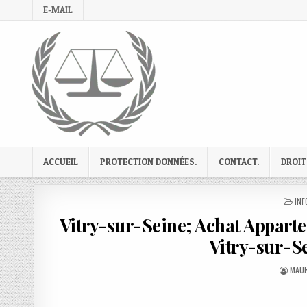
Skip
E-MAIL
to
content
ACCUEIL
PROTECTION DONNÉES.
CONTACT.
DROIT
PO
INF
IN
Vitry-sur-Seine; Achat Apparte
Vitry-sur-Se
AUTH
MAUR