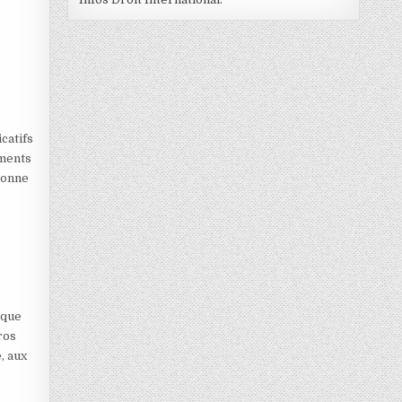
catifs
ements
 donne
 que
ros
, aux