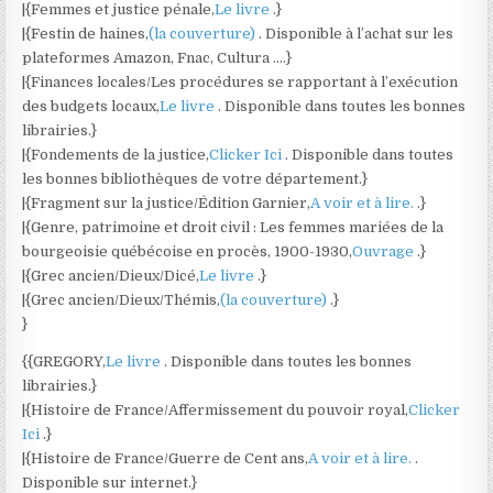
|{Femmes et justice pénale,
Le livre
.}
|{Festin de haines,
(la couverture)
. Disponible à l’achat sur les
plateformes Amazon, Fnac, Cultura ….}
|{Finances locales/Les procédures se rapportant à l’exécution
des budgets locaux,
Le livre
. Disponible dans toutes les bonnes
librairies.}
|{Fondements de la justice,
Clicker Ici
. Disponible dans toutes
les bonnes bibliothèques de votre département.}
|{Fragment sur la justice/Édition Garnier,
A voir et à lire.
.}
|{Genre, patrimoine et droit civil : Les femmes mariées de la
bourgeoisie québécoise en procès, 1900-1930,
Ouvrage
.}
|{Grec ancien/Dieux/Dicé,
Le livre
.}
|{Grec ancien/Dieux/Thémis,
(la couverture)
.}
}
{{GREGORY,
Le livre
. Disponible dans toutes les bonnes
librairies.}
|{Histoire de France/Affermissement du pouvoir royal,
Clicker
Ici
.}
|{Histoire de France/Guerre de Cent ans,
A voir et à lire.
.
Disponible sur internet.}