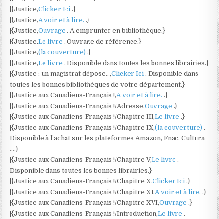
|{Justice,
Clicker Ici
.}
|{Justice,
A voir et à lire.
.}
|{Justice,
Ouvrage
. A emprunter en bibliothèque.}
|{Justice,
Le livre
. Ouvrage de référence.}
|{Justice,
(la couverture)
.}
|{Justice,
Le livre
. Disponible dans toutes les bonnes librairies.}
|{Justice : un magistrat dépose…,
Clicker Ici
. Disponible dans
toutes les bonnes bibliothèques de votre département.}
|{Justice aux Canadiens-Français !,
A voir et à lire.
.}
|{Justice aux Canadiens-Français !/Adresse,
Ouvrage
.}
|{Justice aux Canadiens-Français !/Chapitre III,
Le livre
.}
|{Justice aux Canadiens-Français !/Chapitre IX,
(la couverture)
.
Disponible à l’achat sur les plateformes Amazon, Fnac, Cultura
….}
|{Justice aux Canadiens-Français !/Chapitre V,
Le livre
.
Disponible dans toutes les bonnes librairies.}
|{Justice aux Canadiens-Français !/Chapitre X,
Clicker Ici
.}
|{Justice aux Canadiens-Français !/Chapitre XI,
A voir et à lire.
.}
|{Justice aux Canadiens-Français !/Chapitre XVI,
Ouvrage
.}
|{Justice aux Canadiens-Français !/Introduction,
Le livre
.