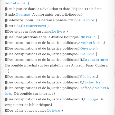
voir et à lire.
.}
|{De la justice dans la Révolution et dans l’Église/Troisième
Étude,
Ouvrage
. A emprunter en bibliothèque.}
|{Défendre : pour une défense pénale critique,
Le livre
.}
|{Derrida,
(la couverture)
.}
|{Des citoyens face au crime,
Le livre
.}
|{Des Conspirations et de la Justice Politique,
Clicker Ici
.}
|{Des conspirations et de la justice politique,
A voir et à lire.
.}
|{Des conspirations et de la justice politique/I,
Ouvrage
.}
|{Des conspirations et de la justice politique/II,
Le livre
.}
|{Des conspirations et de la justice politique/III,
(la couverture)
.
Disponible à l’achat sur les plateformes Amazon, Fnac, Cultura
….}
|{Des conspirations et de la justice politique/IV,
Le livre
.}
|{Des conspirations et de la justice politique/IX,
Clicker Ici
.}
|{Des conspirations et de la justice politique/Préface,
A voir et à
lire.
. Disponible sur internet.}
|{Des conspirations et de la justice politique/VII,
Ouvrage
. A
emprunter en bibliothèque.}
|{Des délits et des peines,
Le livre
.}