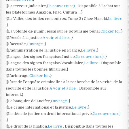
|{La terreur judiciaire,
(la couverture)
. Disponible à l’achat sur
les plateformes Amazon, Fnac, Cultura ….}
|{La Vallée des belles rencontres, Tome 2 : Chez Harold,
Le livre
.}
|{La volonté de punir : essai sur le populisme pénal,
Clicker Ici
.}
|{L’Accès à la justice,
A voir et à lire.
.}
|{L’accusée,
Ouvrage
.}
|{L’administration de la justice en France,
Le livre
.}
|{Langue des signes française/Justice,
(la couverture)
.}
|{Langue des signes française/Vocabulaire,
Le livre
. Disponible
dans toutes les bonnes librairies.}
|{L’arbitrage,
Clicker Ici
.}
|{L’Art de l’enquête criminelle : À la recherche de la vérité, de la
sécurité et de la justice,
A voir et à lire.
. Disponible sur
internet.}
|{Le banquier de Lucifer,
Ouvrage
.}
|{Le crime international et la justice,
Le livre
.}
|{Le déni de justice en droit international privé,
(la couverture)
.}
|{Le droit de la filiation,
Le livre
. Disponible dans toutes les