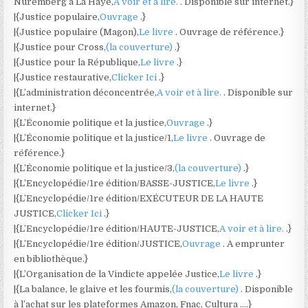
Nuremberg à La Haye,
A voir et à lire.
. Disponible sur internet.}
|{Justice populaire,
Ouvrage
.}
|{Justice populaire (Magon),
Le livre
. Ouvrage de référence.}
|{Justice pour Cross,
(la couverture)
.}
|{Justice pour la République,
Le livre
.}
|{Justice restaurative,
Clicker Ici
.}
|{L’administration déconcentrée,
A voir et à lire.
. Disponible sur
internet.}
|{L’Économie politique et la justice,
Ouvrage
.}
|{L’Économie politique et la justice/1,
Le livre
. Ouvrage de
référence.}
|{L’Économie politique et la justice/3,
(la couverture)
.}
|{L’Encyclopédie/1re édition/BASSE-JUSTICE,
Le livre
.}
|{L’Encyclopédie/1re édition/EXÉCUTEUR DE LA HAUTE
JUSTICE,
Clicker Ici
.}
|{L’Encyclopédie/1re édition/HAUTE-JUSTICE,
A voir et à lire.
.}
|{L’Encyclopédie/1re édition/JUSTICE,
Ouvrage
. A emprunter
en bibliothèque.}
|{L’Organisation de la Vindicte appelée Justice,
Le livre
.}
|{La balance, le glaive et les fourmis,
(la couverture)
. Disponible
à l’achat sur les plateformes Amazon, Fnac, Cultura ….}