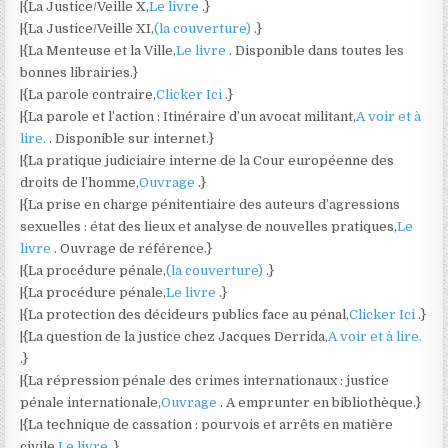
|{La Justice/Veille X,
Le livre
.}
|{La Justice/Veille XI,
(la couverture)
.}
|{La Menteuse et la Ville,
Le livre
. Disponible dans toutes les
bonnes librairies.}
|{La parole contraire,
Clicker Ici
.}
|{La parole et l’action : Itinéraire d’un avocat militant,
A voir et à
lire.
. Disponible sur internet.}
|{La pratique judiciaire interne de la Cour européenne des
droits de l’homme,
Ouvrage
.}
|{La prise en charge pénitentiaire des auteurs d’agressions
sexuelles : état des lieux et analyse de nouvelles pratiques,
Le
livre
. Ouvrage de référence.}
|{La procédure pénale,
(la couverture)
.}
|{La procédure pénale,
Le livre
.}
|{La protection des décideurs publics face au pénal,
Clicker Ici
.}
|{La question de la justice chez Jacques Derrida,
A voir et à lire.
.}
|{La répression pénale des crimes internationaux : justice
pénale internationale,
Ouvrage
. A emprunter en bibliothèque.}
|{La technique de cassation : pourvois et arrêts en matière
civile,
Le livre
.}