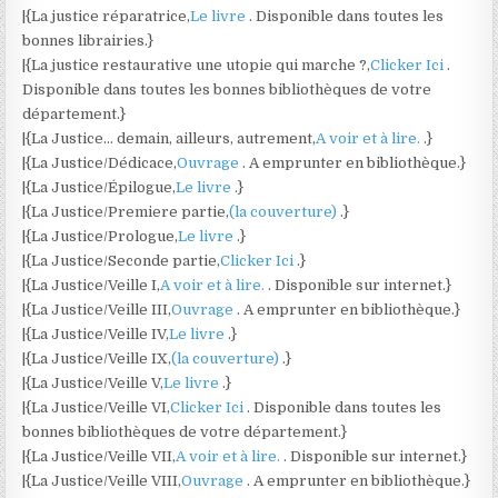
|{La justice réparatrice,
Le livre
. Disponible dans toutes les
bonnes librairies.}
|{La justice restaurative une utopie qui marche ?,
Clicker Ici
.
Disponible dans toutes les bonnes bibliothèques de votre
département.}
|{La Justice… demain, ailleurs, autrement,
A voir et à lire.
.}
|{La Justice/Dédicace,
Ouvrage
. A emprunter en bibliothèque.}
|{La Justice/Épilogue,
Le livre
.}
|{La Justice/Premiere partie,
(la couverture)
.}
|{La Justice/Prologue,
Le livre
.}
|{La Justice/Seconde partie,
Clicker Ici
.}
|{La Justice/Veille I,
A voir et à lire.
. Disponible sur internet.}
|{La Justice/Veille III,
Ouvrage
. A emprunter en bibliothèque.}
|{La Justice/Veille IV,
Le livre
.}
|{La Justice/Veille IX,
(la couverture)
.}
|{La Justice/Veille V,
Le livre
.}
|{La Justice/Veille VI,
Clicker Ici
. Disponible dans toutes les
bonnes bibliothèques de votre département.}
|{La Justice/Veille VII,
A voir et à lire.
. Disponible sur internet.}
|{La Justice/Veille VIII,
Ouvrage
. A emprunter en bibliothèque.}