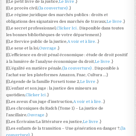
|{Le petit livre de la justice,
Le livre
.}
|{Le procès civil,
(la couverture)
.}
|{Le régime juridique des marchés publics : droits et
obligations des signataires des marchés de travaux,
Le livre
.}
|{Le secret professionnel,
Clicker Ici
. Disponible dans toutes
les bonnes bibliothèques de votre département.}
|{Le Service public de la justice,
A voir et à lire.
.}
|{Le sexe et la loi,
Ouvrage
.}
|{L’efficience en droit pénal économique : étude de droit positif
à la lumière de l’analyse économique du droit,
Le livre
.}
|{L’égalité en matière pénale,
(la couverture)
. Disponible à
l’achat sur les plateformes Amazon, Fnac, Cultura ….}
|{Légende de la famille Forseti tome 2,
Le livre
.}
|{L’enfant et son juge : la justice des mineurs au
quotidien,
Clicker Ici
.}
|{Les aveux d’un juge d’instruction,
A voir et à lire.
.}
|{Les chroniques du Radch (Tome 1) – La justice de
l’ancillaire,
Ouvrage
.}
|{Les Écrivains/La littérature en justice,
Le livre
.}
|{Les enfants de la transition – Une génération en danger ?,
(la
couverture)
.}