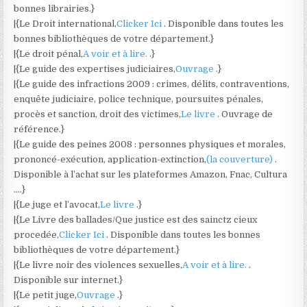
bonnes librairies.}
|{Le Droit international,
Clicker Ici
. Disponible dans toutes les
bonnes bibliothèques de votre département.}
|{Le droit pénal,
A voir et à lire.
.}
|{Le guide des expertises judiciaires,
Ouvrage
.}
|{Le guide des infractions 2009 : crimes, délits, contraventions,
enquête judiciaire, police technique, poursuites pénales,
procès et sanction, droit des victimes,
Le livre
. Ouvrage de
référence.}
|{Le guide des peines 2008 : personnes physiques et morales,
prononcé-exécution, application-extinction,
(la couverture)
.
Disponible à l’achat sur les plateformes Amazon, Fnac, Cultura
….}
|{Le juge et l’avocat,
Le livre
.}
|{Le Livre des ballades/Que justice est des sainctz cieux
procedée,
Clicker Ici
. Disponible dans toutes les bonnes
bibliothèques de votre département.}
|{Le livre noir des violences sexuelles,
A voir et à lire.
.
Disponible sur internet.}
|{Le petit juge,
Ouvrage
.}