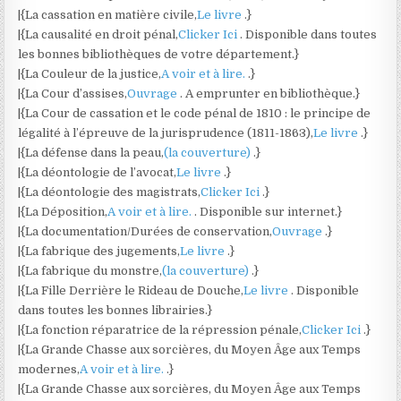
|{La cassation en matière civile,
Le livre
.}
|{La causalité en droit pénal,
Clicker Ici
. Disponible dans toutes
les bonnes bibliothèques de votre département.}
|{La Couleur de la justice,
A voir et à lire.
.}
|{La Cour d’assises,
Ouvrage
. A emprunter en bibliothèque.}
|{La Cour de cassation et le code pénal de 1810 : le principe de
légalité à l’épreuve de la jurisprudence (1811-1863),
Le livre
.}
|{La défense dans la peau,
(la couverture)
.}
|{La déontologie de l’avocat,
Le livre
.}
|{La déontologie des magistrats,
Clicker Ici
.}
|{La Déposition,
A voir et à lire.
. Disponible sur internet.}
|{La documentation/Durées de conservation,
Ouvrage
.}
|{La fabrique des jugements,
Le livre
.}
|{La fabrique du monstre,
(la couverture)
.}
|{La Fille Derrière le Rideau de Douche,
Le livre
. Disponible
dans toutes les bonnes librairies.}
|{La fonction réparatrice de la répression pénale,
Clicker Ici
.}
|{La Grande Chasse aux sorcières, du Moyen Âge aux Temps
modernes,
A voir et à lire.
.}
|{La Grande Chasse aux sorcières, du Moyen Âge aux Temps