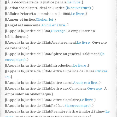
|{À la découverte de la justice pénale,
Le livre
.}
|{Action socialiste/L’Idéal de Justice,
(la couverture)
.}
|{Affaire Priore/La commission de 1969,
Le livre
.}
|{Amour et justice,
Clicker Ici
.}
|{Angel est innocente,
A voir et à lire.
.}
|{Appel à la justice de l’État,
Ouvrage
. A emprunter en
bibliothèque.}
|{Appel à la justice de l’État/Avertissement,
Le livre
. Ouvrage
de référence.}
|{Appel à la justice de l’État/Épitre au général Haldimand,
(la
couverture)
.}
|{Appel à la justice de l’État/Introduction,
Le livre
.}
|{Appel à la justice de l’État/Lettre au prince de Galles,
Clicker
Ici
.}
|{Appel à la justice de l’État/Lettre au roi,
A voir et à lire.
.}
|{Appel à la justice de l’État/Lettre aux Canadiens,
Ouvrage
. A
emprunter en bibliothèque.}
|{Appel à la justice de l’État/Lettre circulaire,
Le livre
.}
|{Appel à la justice de l’État/Préface,
(la couverture)
.}
|{Appel à la justice de l’État/Première lettre à milord Sidney,
Le