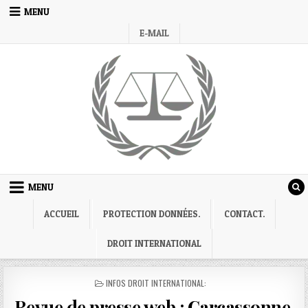
Skip
MENU
to
E-MAIL
content
MENU
ACCUEIL
PROTECTION DONNÉES.
CONTACT.
DROIT INTERNATIONAL
POSTED
INFOS DROIT INTERNATIONAL:
IN
Revue de presse web : Carcassonne.