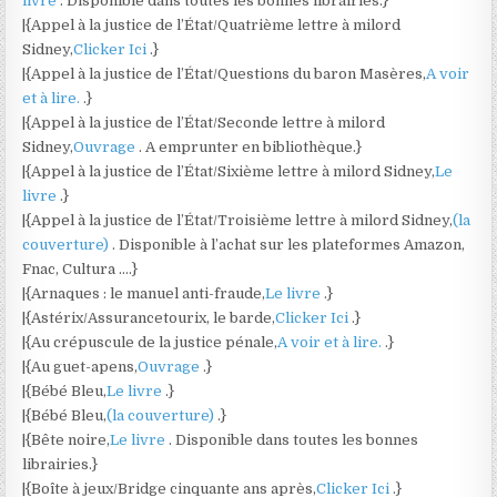
livre
. Disponible dans toutes les bonnes librairies.}
|{Appel à la justice de l’État/Quatrième lettre à milord
Sidney,
Clicker Ici
.}
|{Appel à la justice de l’État/Questions du baron Masères,
A voir
et à lire.
.}
|{Appel à la justice de l’État/Seconde lettre à milord
Sidney,
Ouvrage
. A emprunter en bibliothèque.}
|{Appel à la justice de l’État/Sixième lettre à milord Sidney,
Le
livre
.}
|{Appel à la justice de l’État/Troisième lettre à milord Sidney,
(la
couverture)
. Disponible à l’achat sur les plateformes Amazon,
Fnac, Cultura ….}
|{Arnaques : le manuel anti-fraude,
Le livre
.}
|{Astérix/Assurancetourix, le barde,
Clicker Ici
.}
|{Au crépuscule de la justice pénale,
A voir et à lire.
.}
|{Au guet-apens,
Ouvrage
.}
|{Bébé Bleu,
Le livre
.}
|{Bébé Bleu,
(la couverture)
.}
|{Bête noire,
Le livre
. Disponible dans toutes les bonnes
librairies.}
|{Boîte à jeux/Bridge cinquante ans après,
Clicker Ici
.}