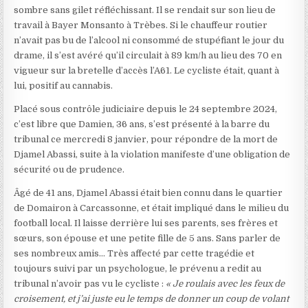
sombre sans gilet réfléchissant. Il se rendait sur son lieu de
travail à Bayer Monsanto à Trèbes. Si le chauffeur routier
n’avait pas bu de l’alcool ni consommé de stupéfiant le jour du
drame, il s’est avéré qu’il circulait à 89 km/h au lieu des 70 en
vigueur sur la bretelle d’accès l’A61. Le cycliste était, quant à
lui, positif au cannabis.
Placé sous contrôle judiciaire depuis le 24 septembre 2024,
c’est libre que Damien, 36 ans, s’est présenté à la barre du
tribunal ce mercredi 8 janvier, pour répondre de la mort de
Djamel Abassi, suite à la violation manifeste d’une obligation de
sécurité ou de prudence.
Âgé de 41 ans, Djamel Abassi était bien connu dans le quartier
de Domairon à Carcassonne, et était impliqué dans le milieu du
football local. Il laisse derrière lui ses parents, ses frères et
sœurs, son épouse et une petite fille de 5 ans. Sans parler de
ses nombreux amis… Très affecté par cette tragédie et
toujours suivi par un psychologue, le prévenu a redit au
tribunal n’avoir pas vu le cycliste :
« Je roulais avec les feux de
croisement, et j’ai juste eu le temps de donner un coup de volant