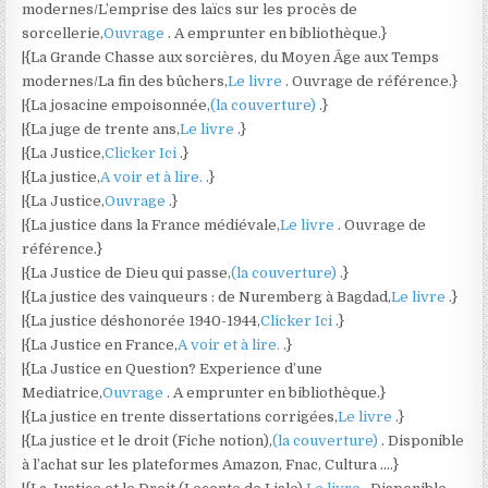
modernes/L’emprise des laïcs sur les procès de
sorcellerie,
Ouvrage
. A emprunter en bibliothèque.}
|{La Grande Chasse aux sorcières, du Moyen Âge aux Temps
modernes/La fin des bûchers,
Le livre
. Ouvrage de référence.}
|{La josacine empoisonnée,
(la couverture)
.}
|{La juge de trente ans,
Le livre
.}
|{La Justice,
Clicker Ici
.}
|{La justice,
A voir et à lire.
.}
|{La Justice,
Ouvrage
.}
|{La justice dans la France médiévale,
Le livre
. Ouvrage de
référence.}
|{La Justice de Dieu qui passe,
(la couverture)
.}
|{La justice des vainqueurs : de Nuremberg à Bagdad,
Le livre
.}
|{La justice déshonorée 1940-1944,
Clicker Ici
.}
|{La Justice en France,
A voir et à lire.
.}
|{La Justice en Question? Experience d’une
Mediatrice,
Ouvrage
. A emprunter en bibliothèque.}
|{La justice en trente dissertations corrigées,
Le livre
.}
|{La justice et le droit (Fiche notion),
(la couverture)
. Disponible
à l’achat sur les plateformes Amazon, Fnac, Cultura ….}