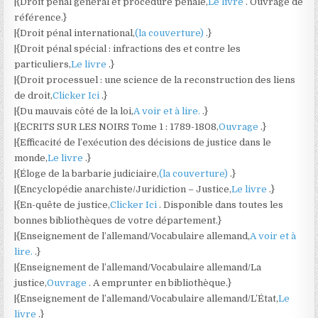
|{Droit pénal général et procédure pénale,
Le livre
. Ouvrage de
référence.}
|{Droit pénal international,
(la couverture)
.}
|{Droit pénal spécial : infractions des et contre les
particuliers,
Le livre
.}
|{Droit processuel : une science de la reconstruction des liens
de droit,
Clicker Ici
.}
|{Du mauvais côté de la loi,
A voir et à lire.
.}
|{ECRITS SUR LES NOIRS Tome 1 : 1789-1808,
Ouvrage
.}
|{Efficacité de l’exécution des décisions de justice dans le
monde,
Le livre
.}
|{Éloge de la barbarie judiciaire,
(la couverture)
.}
|{Encyclopédie anarchiste/Juridiction – Justice,
Le livre
.}
|{En-quête de justice,
Clicker Ici
. Disponible dans toutes les
bonnes bibliothèques de votre département.}
|{Enseignement de l’allemand/Vocabulaire allemand,
A voir et à
lire.
.}
|{Enseignement de l’allemand/Vocabulaire allemand/La
justice,
Ouvrage
. A emprunter en bibliothèque.}
|{Enseignement de l’allemand/Vocabulaire allemand/L’État,
Le
livre
.}