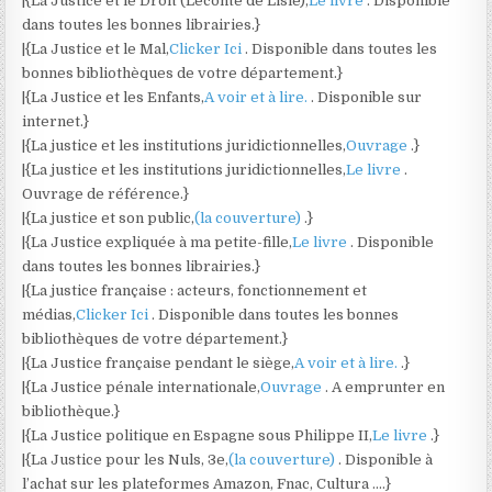
|{La Justice et le Droit (Leconte de Lisle),
Le livre
. Disponible
dans toutes les bonnes librairies.}
|{La Justice et le Mal,
Clicker Ici
. Disponible dans toutes les
bonnes bibliothèques de votre département.}
|{La Justice et les Enfants,
A voir et à lire.
. Disponible sur
internet.}
|{La justice et les institutions juridictionnelles,
Ouvrage
.}
|{La justice et les institutions juridictionnelles,
Le livre
.
Ouvrage de référence.}
|{La justice et son public,
(la couverture)
.}
|{La Justice expliquée à ma petite-fille,
Le livre
. Disponible
dans toutes les bonnes librairies.}
|{La justice française : acteurs, fonctionnement et
médias,
Clicker Ici
. Disponible dans toutes les bonnes
bibliothèques de votre département.}
|{La Justice française pendant le siège,
A voir et à lire.
.}
|{La Justice pénale internationale,
Ouvrage
. A emprunter en
bibliothèque.}
|{La Justice politique en Espagne sous Philippe II,
Le livre
.}
|{La Justice pour les Nuls, 3e,
(la couverture)
. Disponible à
l’achat sur les plateformes Amazon, Fnac, Cultura ….}