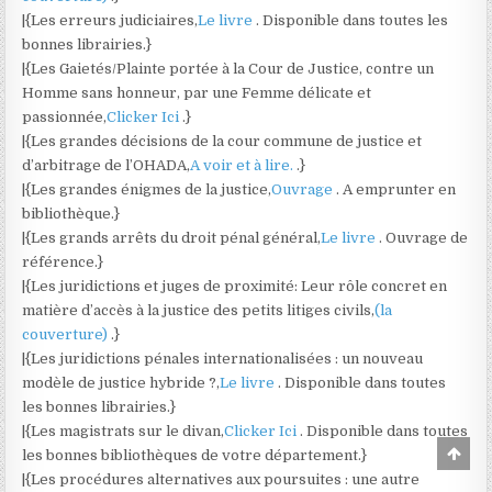
|{Les erreurs judiciaires,
Le livre
. Disponible dans toutes les
bonnes librairies.}
|{Les Gaietés/Plainte portée à la Cour de Justice, contre un
Homme sans honneur, par une Femme délicate et
passionnée,
Clicker Ici
.}
|{Les grandes décisions de la cour commune de justice et
d’arbitrage de l’OHADA,
A voir et à lire.
.}
|{Les grandes énigmes de la justice,
Ouvrage
. A emprunter en
bibliothèque.}
|{Les grands arrêts du droit pénal général,
Le livre
. Ouvrage de
référence.}
|{Les juridictions et juges de proximité: Leur rôle concret en
matière d’accès à la justice des petits litiges civils,
(la
couverture)
.}
|{Les juridictions pénales internationalisées : un nouveau
modèle de justice hybride ?,
Le livre
. Disponible dans toutes
les bonnes librairies.}
|{Les magistrats sur le divan,
Clicker Ici
. Disponible dans toutes
Scro
les bonnes bibliothèques de votre département.}
to
|{Les procédures alternatives aux poursuites : une autre
Top