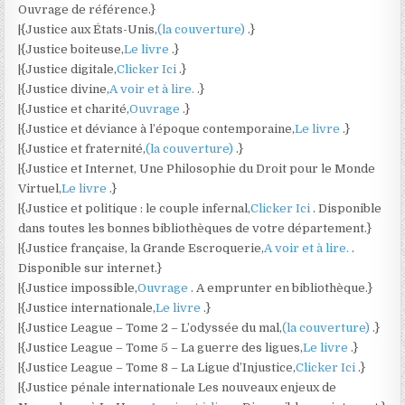
Ouvrage de référence.}
|{Justice aux États-Unis,
(la couverture)
.}
|{Justice boiteuse,
Le livre
.}
|{Justice digitale,
Clicker Ici
.}
|{Justice divine,
A voir et à lire.
.}
|{Justice et charité,
Ouvrage
.}
|{Justice et déviance à l’époque contemporaine,
Le livre
.}
|{Justice et fraternité,
(la couverture)
.}
|{Justice et Internet, Une Philosophie du Droit pour le Monde
Virtuel,
Le livre
.}
|{Justice et politique : le couple infernal,
Clicker Ici
. Disponible
dans toutes les bonnes bibliothèques de votre département.}
|{Justice française, la Grande Escroquerie,
A voir et à lire.
.
Disponible sur internet.}
|{Justice impossible,
Ouvrage
. A emprunter en bibliothèque.}
|{Justice internationale,
Le livre
.}
|{Justice League – Tome 2 – L’odyssée du mal,
(la couverture)
.}
|{Justice League – Tome 5 – La guerre des ligues,
Le livre
.}
|{Justice League – Tome 8 – La Ligue d’Injustice,
Clicker Ici
.}
|{Justice pénale internationale Les nouveaux enjeux de