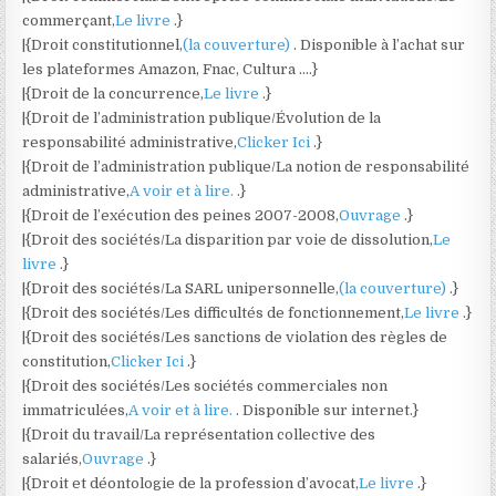
commerçant,
Le livre
.}
|{Droit constitutionnel,
(la couverture)
. Disponible à l’achat sur
les plateformes Amazon, Fnac, Cultura ….}
|{Droit de la concurrence,
Le livre
.}
|{Droit de l’administration publique/Évolution de la
responsabilité administrative,
Clicker Ici
.}
|{Droit de l’administration publique/La notion de responsabilité
administrative,
A voir et à lire.
.}
|{Droit de l’exécution des peines 2007-2008,
Ouvrage
.}
|{Droit des sociétés/La disparition par voie de dissolution,
Le
livre
.}
|{Droit des sociétés/La SARL unipersonnelle,
(la couverture)
.}
|{Droit des sociétés/Les difficultés de fonctionnement,
Le livre
.}
|{Droit des sociétés/Les sanctions de violation des règles de
constitution,
Clicker Ici
.}
|{Droit des sociétés/Les sociétés commerciales non
immatriculées,
A voir et à lire.
. Disponible sur internet.}
|{Droit du travail/La représentation collective des
salariés,
Ouvrage
.}
|{Droit et déontologie de la profession d’avocat,
Le livre
.}