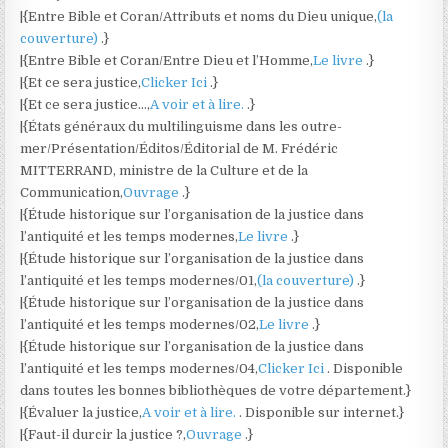
|{Entre Bible et Coran/Attributs et noms du Dieu unique,
(la
couverture)
.}
|{Entre Bible et Coran/Entre Dieu et l’Homme,
Le livre
.}
|{Et ce sera justice,
Clicker Ici
.}
|{Et ce sera justice…,
A voir et à lire.
.}
|{États généraux du multilinguisme dans les outre-
mer/Présentation/Éditos/Éditorial de M. Frédéric
MITTERRAND, ministre de la Culture et de la
Communication,
Ouvrage
.}
|{Étude historique sur l’organisation de la justice dans
l’antiquité et les temps modernes,
Le livre
.}
|{Étude historique sur l’organisation de la justice dans
l’antiquité et les temps modernes/01,
(la couverture)
.}
|{Étude historique sur l’organisation de la justice dans
l’antiquité et les temps modernes/02,
Le livre
.}
|{Étude historique sur l’organisation de la justice dans
l’antiquité et les temps modernes/04,
Clicker Ici
. Disponible
dans toutes les bonnes bibliothèques de votre département.}
|{Évaluer la justice,
A voir et à lire.
. Disponible sur internet.}
|{Faut-il durcir la justice ?,
Ouvrage
.}