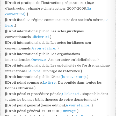
|{Droit et pratique de l’instruction préparatoire : juge
d’instruction, chambre d’instruction : 2007-2008,
(la
couverture)
.}
|{Droit fiscal/Le régime communautaire des sociétés mères,
Le
livre
.}
|{Droit international public/Les actes juridiques
conventionnels,
Clicker Ici
.}
|{Droit international public/Les actes juridiques non
conventionnels,
A voir et à lire.
.}
|{Droit international public/Les organisations
internationales,
Ouvrage
. A emprunter en bibliothèque.}
|{Droit international public/Les spécificités de l’ordre juridique
international,
Le livre
. Ouvrage de référence.}
|{Droit international public/L’État,
(la couverture)
.}
|{Droit pénal comparé,
Le livre
. Disponible dans toutes les
bonnes librairies.}
|{Droit pénal et procédure pénale,
Clicker Ici
. Disponible dans
toutes les bonnes bibliothèques de votre département.}
|{Droit pénal général (5ème édition),
A voir et à lire.
.}
|{Droit pénal général : 2009-2010,
Ouvrage
.}