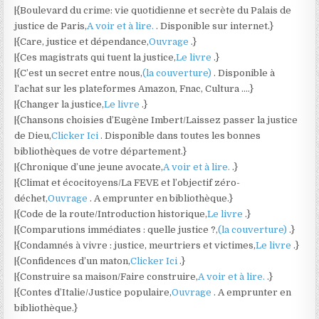
|{Boulevard du crime: vie quotidienne et secrète du Palais de
justice de Paris,
A voir et à lire.
. Disponible sur internet.}
|{Care, justice et dépendance,
Ouvrage
.}
|{Ces magistrats qui tuent la justice,
Le livre
.}
|{C’est un secret entre nous,
(la couverture)
. Disponible à
l’achat sur les plateformes Amazon, Fnac, Cultura ….}
|{Changer la justice,
Le livre
.}
|{Chansons choisies d’Eugène Imbert/Laissez passer la justice
de Dieu,
Clicker Ici
. Disponible dans toutes les bonnes
bibliothèques de votre département.}
|{Chronique d’une jeune avocate,
A voir et à lire.
.}
|{Climat et écocitoyens/La FEVE et l’objectif zéro-
déchet,
Ouvrage
. A emprunter en bibliothèque.}
|{Code de la route/Introduction historique,
Le livre
.}
|{Comparutions immédiates : quelle justice ?,
(la couverture)
.}
|{Condamnés à vivre : justice, meurtriers et victimes,
Le livre
.}
|{Confidences d’un maton,
Clicker Ici
.}
|{Construire sa maison/Faire construire,
A voir et à lire.
.}
|{Contes d’Italie/Justice populaire,
Ouvrage
. A emprunter en
bibliothèque.}