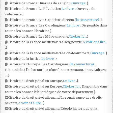
|{Histoire de France/Guerres de religion,
Ouvrage
.}
|{Histoire de France/La Révolution,
Le livre
. Ouvrage de
référence.}
|{Histoire de France/Les Capétiens directs,
(la couverture)
.}
|{Histoire de France/Les Carolingiens,
Le livre
. Disponible dans
toutes les bonnes librairies.}
|{Histoire de France/Les Mérovingiens,
Clicker Ici
.}
|{Histoire de la France médiévale/La seigneurie,
A voir et à lire.
.}
|{Histoire de la France médiévale/Les châteaux forts,
Ouvrage
.}
|{Histoire de la justice,
Le livre
.}
|{Histoire de l’Europe/Les Carolingiens,
(la couverture)
.
Disponible à l’achat sur les plateformes Amazon, Fnac, Cultura
….}
|{Histoire du droit pénal en Europe,
Le livre
.}
|{Histoire du droit pénal en Europe,
Clicker Ici
. Disponible dans
toutes les bonnes bibliothèques de votre département.}
|{Histoire du droit privé allemand/La renaissance des droits
savants,
A voir et à lire.
.}
|{Histoire du droit privé allemand/L’école historique et la