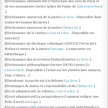
|{Dictionnaire administratif et historique des rues de Paris et
de ses monuments/Justice (place du Palais-de-),
(la couverture)
.}
|{Dictionnaire amoureux de la justice,
Le livre
. Disponible dans
toutes les bonnes librairies.}
|{Dictionnaire amoureux de la justice,
Clicker Ici
.}
|{Dictionnaire de la Justice,
A voir et à lire.
. Disponible sur
internet.}
|{Dictionnaire de théologie catholique/JUSTICE (Vertu de) I.
Notion et nature de la justice,
Ouvrage
. A emprunter en
bibliothèque.}
|{Dictionnaire des proverbes (Quitard)/justice,
Le livre
.}
|{Dictionnaire philosophique/Garnier (1878)/Justice,
(la
couverture)
. Disponible à l’achat sur les plateformes Amazon,
Fnac, Cultura ….}
|{Dieudonné, la parole est à la défense !,
Le livre
.}
|{Dommages de masse et responsabilité civile,
Clicker Ici
.}
|{Droit administratif. 2e édition,
A voir et à lire.
.}
|{Droit administratif/La jurisprudence/Comment rédiger une
fiche d’arrêt,
Ouvrage
.}
|{Droit commercial/L’entreprise commerciale individuelle/Le