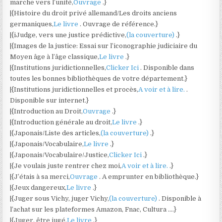
marche vers l’unité,
Ouvrage
.}
|{Histoire du droit privé allemand/Les droits anciens
germaniques,
Le livre
. Ouvrage de référence.}
|{iJudge, vers une justice prédictive,
(la couverture)
.}
|{Images de la justice: Essai sur l’iconographie judiciaire du
Moyen âge à l’âge classique,
Le livre
.}
|{Institutions juridictionnelles,
Clicker Ici
. Disponible dans
toutes les bonnes bibliothèques de votre département.}
|{Institutions juridictionnelles et procès,
A voir et à lire.
.
Disponible sur internet.}
|{Introduction au Droit,
Ouvrage
.}
|{Introduction générale au droit,
Le livre
.}
|{Japonais/Liste des articles,
(la couverture)
.}
|{Japonais/Vocabulaire,
Le livre
.}
|{Japonais/Vocabulaire/Justice,
Clicker Ici
.}
|{Je voulais juste rentrer chez moi,
A voir et à lire.
.}
|{J’étais à sa merci,
Ouvrage
. A emprunter en bibliothèque.}
|{Jeux dangereux,
Le livre
.}
|{Juger sous Vichy, juger Vichy,
(la couverture)
. Disponible à
l’achat sur les plateformes Amazon, Fnac, Cultura ….}
|{Juger, être jugé,
Le livre
.}