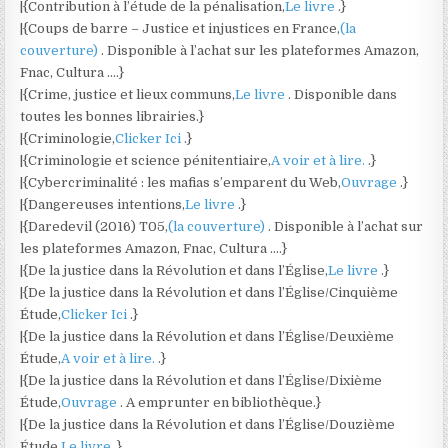
|{Contribution à l’étude de la pénalisation,
Le livre
.}
|{Coups de barre – Justice et injustices en France,
(la
couverture)
. Disponible à l’achat sur les plateformes Amazon,
Fnac, Cultura ….}
|{Crime, justice et lieux communs,
Le livre
. Disponible dans
toutes les bonnes librairies.}
|{Criminologie,
Clicker Ici
.}
|{Criminologie et science pénitentiaire,
A voir et à lire.
.}
|{Cybercriminalité : les mafias s’emparent du Web,
Ouvrage
.}
|{Dangereuses intentions,
Le livre
.}
|{Daredevil (2016) T05,
(la couverture)
. Disponible à l’achat sur
les plateformes Amazon, Fnac, Cultura ….}
|{De la justice dans la Révolution et dans l’Église,
Le livre
.}
|{De la justice dans la Révolution et dans l’Église/Cinquième
Étude,
Clicker Ici
.}
|{De la justice dans la Révolution et dans l’Église/Deuxième
Étude,
A voir et à lire.
.}
|{De la justice dans la Révolution et dans l’Église/Dixième
Étude,
Ouvrage
. A emprunter en bibliothèque.}
|{De la justice dans la Révolution et dans l’Église/Douzième
Étude,
Le livre
.}