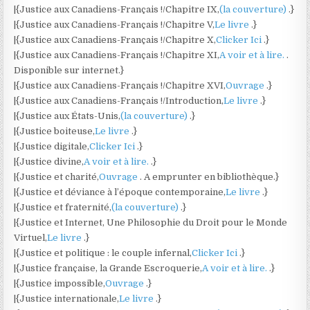
|{Justice aux Canadiens-Français !/Chapitre IX,
(la couverture)
.}
|{Justice aux Canadiens-Français !/Chapitre V,
Le livre
.}
|{Justice aux Canadiens-Français !/Chapitre X,
Clicker Ici
.}
|{Justice aux Canadiens-Français !/Chapitre XI,
A voir et à lire.
.
Disponible sur internet.}
|{Justice aux Canadiens-Français !/Chapitre XVI,
Ouvrage
.}
|{Justice aux Canadiens-Français !/Introduction,
Le livre
.}
|{Justice aux États-Unis,
(la couverture)
.}
|{Justice boiteuse,
Le livre
.}
|{Justice digitale,
Clicker Ici
.}
|{Justice divine,
A voir et à lire.
.}
|{Justice et charité,
Ouvrage
. A emprunter en bibliothèque.}
|{Justice et déviance à l’époque contemporaine,
Le livre
.}
|{Justice et fraternité,
(la couverture)
.}
|{Justice et Internet, Une Philosophie du Droit pour le Monde
Virtuel,
Le livre
.}
|{Justice et politique : le couple infernal,
Clicker Ici
.}
|{Justice française, la Grande Escroquerie,
A voir et à lire.
.}
|{Justice impossible,
Ouvrage
.}
|{Justice internationale,
Le livre
.}