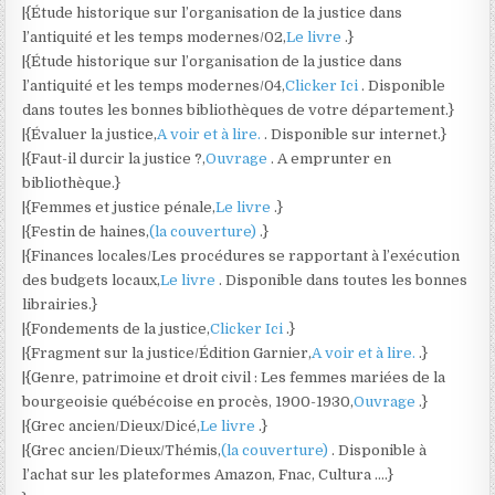
|{Étude historique sur l’organisation de la justice dans
l’antiquité et les temps modernes/02,
Le livre
.}
|{Étude historique sur l’organisation de la justice dans
l’antiquité et les temps modernes/04,
Clicker Ici
. Disponible
dans toutes les bonnes bibliothèques de votre département.}
|{Évaluer la justice,
A voir et à lire.
. Disponible sur internet.}
|{Faut-il durcir la justice ?,
Ouvrage
. A emprunter en
bibliothèque.}
|{Femmes et justice pénale,
Le livre
.}
|{Festin de haines,
(la couverture)
.}
|{Finances locales/Les procédures se rapportant à l’exécution
des budgets locaux,
Le livre
. Disponible dans toutes les bonnes
librairies.}
|{Fondements de la justice,
Clicker Ici
.}
|{Fragment sur la justice/Édition Garnier,
A voir et à lire.
.}
|{Genre, patrimoine et droit civil : Les femmes mariées de la
bourgeoisie québécoise en procès, 1900-1930,
Ouvrage
.}
|{Grec ancien/Dieux/Dicé,
Le livre
.}
|{Grec ancien/Dieux/Thémis,
(la couverture)
. Disponible à
l’achat sur les plateformes Amazon, Fnac, Cultura ….}