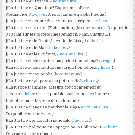
|{La Justice en France,
A voir et à lire.
.}
|{La Justice en Question? Experience d’une
Mediatrice,
Ouvrage
. A emprunter en bibliothèque.}
|{La justice en trente dissertations corrigées,
Le livre
.}
|{La justice et le droit (Fiche notion),
(la couverture)
. Disponible
à l’achat sur les plateformes Amazon, Fnac, Cultura ….}
|{La Justice et le Droit (Leconte de Lisle),
Le livre
.}
|{La Justice et le Mal,
Clicker Ici
.}
|{La Justice et les Enfants,
A voir et à lire.
.}
|{La justice et les institutions juridictionnelles,
Ouvrage
.}
|{La justice et les institutions juridictionnelles,
Le livre
.}
|{La justice et son public,
(la couverture)
.}
|{La Justice expliquée à ma petite-fille,
Le livre
.}
|{La justice française : acteurs, fonctionnement et
médias,
Clicker Ici
. Disponible dans toutes les bonnes
bibliothèques de votre département.}
|{La Justice française pendant le siège,
A voir et à lire.
.
Disponible sur internet.}
|{La Justice pénale internationale,
Ouvrage
.}
|{La Justice politique en Espagne sous Philippe II,
Le livre
.
Ouvrage de référence.}