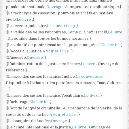
|{La répression pénale des crimes internationaux : justice
pénale internationale,
Ouvrage
. A emprunter en bibliothèque.}
|{La technique de cassation : pourvois et arrêts en matière
civile,
Le livre
.}
|{La terreur judiciaire,
(la couverture)
.}
|{La Vallée des belles rencontres, Tome 2 : Chez Harold,
Le livre
. Disponible dans toutes les bonnes librairies.}
|{La volonté de punir : essai sur le populisme pénal,
Clicker Ici
.}
|{L’Accès à la justice,
A voir et à lire.
.}
|{L’accusée,
Ouvrage
.}
|{L’administration de la justice en France,
Le livre
. Ouvrage de
référence.}
|{Langue des signes française/Justice,
(la couverture)
.
Disponible à l’achat sur les plateformes Amazon, Fnac, Cultura
….}
|{Langue des signes française/Vocabulaire,
Le livre
.}
|{L’arbitrage,
Clicker Ici
.}
|{L’Art de l’enquête criminelle : À la recherche de la vérité, de la
sécurité et de la justice,
A voir et à lire.
.}
|{Le banquier de Lucifer,
Ouvrage
.}
|{Le crime international et la justice,
Le livre
. Ouvrage de