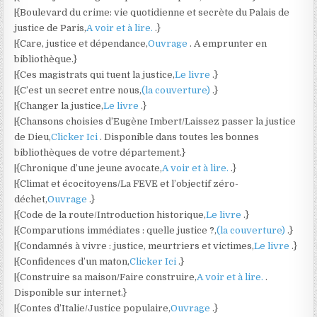
|{Boulevard du crime: vie quotidienne et secrète du Palais de
justice de Paris,
A voir et à lire.
.}
|{Care, justice et dépendance,
Ouvrage
. A emprunter en
bibliothèque.}
|{Ces magistrats qui tuent la justice,
Le livre
.}
|{C’est un secret entre nous,
(la couverture)
.}
|{Changer la justice,
Le livre
.}
|{Chansons choisies d’Eugène Imbert/Laissez passer la justice
de Dieu,
Clicker Ici
. Disponible dans toutes les bonnes
bibliothèques de votre département.}
|{Chronique d’une jeune avocate,
A voir et à lire.
.}
|{Climat et écocitoyens/La FEVE et l’objectif zéro-
déchet,
Ouvrage
.}
|{Code de la route/Introduction historique,
Le livre
.}
|{Comparutions immédiates : quelle justice ?,
(la couverture)
.}
|{Condamnés à vivre : justice, meurtriers et victimes,
Le livre
.}
|{Confidences d’un maton,
Clicker Ici
.}
|{Construire sa maison/Faire construire,
A voir et à lire.
.
Disponible sur internet.}
|{Contes d’Italie/Justice populaire,
Ouvrage
.}