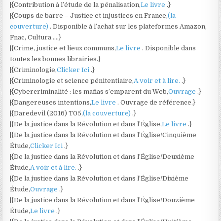
|{Contribution à l’étude de la pénalisation,
Le livre
.}
|{Coups de barre – Justice et injustices en France,
(la
couverture)
. Disponible à l’achat sur les plateformes Amazon,
Fnac, Cultura ….}
|{Crime, justice et lieux communs,
Le livre
. Disponible dans
toutes les bonnes librairies.}
|{Criminologie,
Clicker Ici
.}
|{Criminologie et science pénitentiaire,
A voir et à lire.
.}
|{Cybercriminalité : les mafias s’emparent du Web,
Ouvrage
.}
|{Dangereuses intentions,
Le livre
. Ouvrage de référence.}
|{Daredevil (2016) T05,
(la couverture)
.}
|{De la justice dans la Révolution et dans l’Église,
Le livre
.}
|{De la justice dans la Révolution et dans l’Église/Cinquième
Étude,
Clicker Ici
.}
|{De la justice dans la Révolution et dans l’Église/Deuxième
Étude,
A voir et à lire.
.}
|{De la justice dans la Révolution et dans l’Église/Dixième
Étude,
Ouvrage
.}
|{De la justice dans la Révolution et dans l’Église/Douzième
Étude,
Le livre
.}