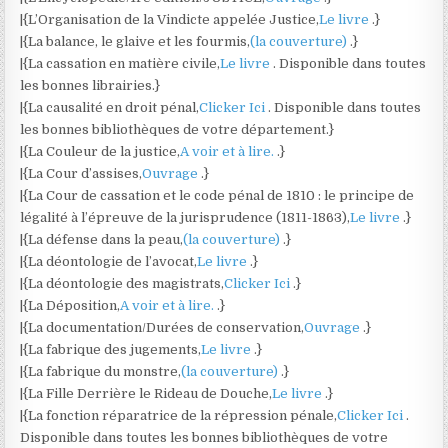
|{L’Organisation de la Vindicte appelée Justice,
Le livre
.}
|{La balance, le glaive et les fourmis,
(la couverture)
.}
|{La cassation en matière civile,
Le livre
. Disponible dans toutes
les bonnes librairies.}
|{La causalité en droit pénal,
Clicker Ici
. Disponible dans toutes
les bonnes bibliothèques de votre département.}
|{La Couleur de la justice,
A voir et à lire.
.}
|{La Cour d’assises,
Ouvrage
.}
|{La Cour de cassation et le code pénal de 1810 : le principe de
légalité à l’épreuve de la jurisprudence (1811-1863),
Le livre
.}
|{La défense dans la peau,
(la couverture)
.}
|{La déontologie de l’avocat,
Le livre
.}
|{La déontologie des magistrats,
Clicker Ici
.}
|{La Déposition,
A voir et à lire.
.}
|{La documentation/Durées de conservation,
Ouvrage
.}
|{La fabrique des jugements,
Le livre
.}
|{La fabrique du monstre,
(la couverture)
.}
|{La Fille Derrière le Rideau de Douche,
Le livre
.}
|{La fonction réparatrice de la répression pénale,
Clicker Ici
.
Disponible dans toutes les bonnes bibliothèques de votre