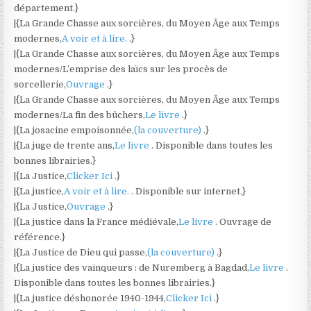
département.}
|{La Grande Chasse aux sorcières, du Moyen Âge aux Temps
modernes,
A voir et à lire.
.}
|{La Grande Chasse aux sorcières, du Moyen Âge aux Temps
modernes/L’emprise des laïcs sur les procès de
sorcellerie,
Ouvrage
.}
|{La Grande Chasse aux sorcières, du Moyen Âge aux Temps
modernes/La fin des bûchers,
Le livre
.}
|{La josacine empoisonnée,
(la couverture)
.}
|{La juge de trente ans,
Le livre
. Disponible dans toutes les
bonnes librairies.}
|{La Justice,
Clicker Ici
.}
|{La justice,
A voir et à lire.
. Disponible sur internet.}
|{La Justice,
Ouvrage
.}
|{La justice dans la France médiévale,
Le livre
. Ouvrage de
référence.}
|{La Justice de Dieu qui passe,
(la couverture)
.}
|{La justice des vainqueurs : de Nuremberg à Bagdad,
Le livre
.
Disponible dans toutes les bonnes librairies.}
|{La justice déshonorée 1940-1944,
Clicker Ici
.}