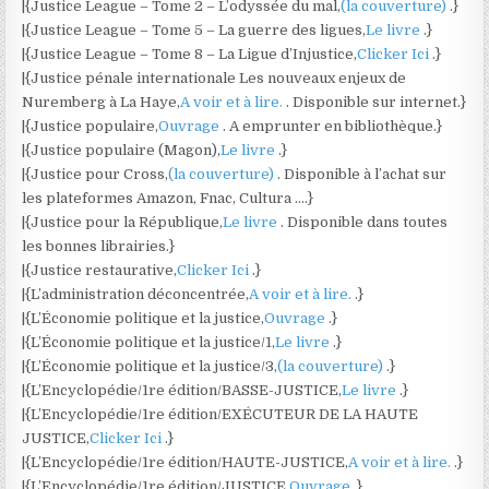
|{Justice League – Tome 2 – L’odyssée du mal,
(la couverture)
.}
|{Justice League – Tome 5 – La guerre des ligues,
Le livre
.}
|{Justice League – Tome 8 – La Ligue d’Injustice,
Clicker Ici
.}
|{Justice pénale internationale Les nouveaux enjeux de
Nuremberg à La Haye,
A voir et à lire.
. Disponible sur internet.}
|{Justice populaire,
Ouvrage
. A emprunter en bibliothèque.}
|{Justice populaire (Magon),
Le livre
.}
|{Justice pour Cross,
(la couverture)
. Disponible à l’achat sur
les plateformes Amazon, Fnac, Cultura ….}
|{Justice pour la République,
Le livre
. Disponible dans toutes
les bonnes librairies.}
|{Justice restaurative,
Clicker Ici
.}
|{L’administration déconcentrée,
A voir et à lire.
.}
|{L’Économie politique et la justice,
Ouvrage
.}
|{L’Économie politique et la justice/1,
Le livre
.}
|{L’Économie politique et la justice/3,
(la couverture)
.}
|{L’Encyclopédie/1re édition/BASSE-JUSTICE,
Le livre
.}
|{L’Encyclopédie/1re édition/EXÉCUTEUR DE LA HAUTE
JUSTICE,
Clicker Ici
.}
|{L’Encyclopédie/1re édition/HAUTE-JUSTICE,
A voir et à lire.
.}
|{L’Encyclopédie/1re édition/JUSTICE,
Ouvrage
.}