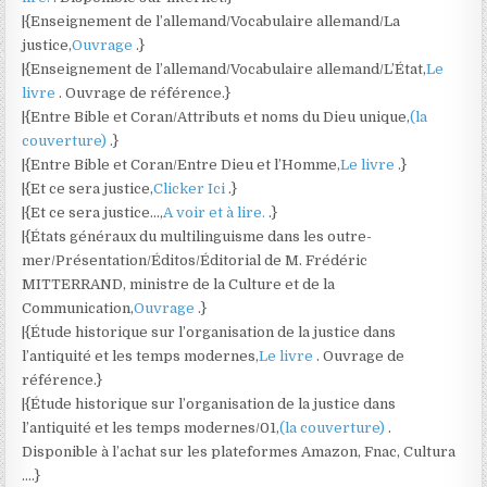
|{Enseignement de l’allemand/Vocabulaire allemand/La
justice,
Ouvrage
.}
|{Enseignement de l’allemand/Vocabulaire allemand/L’État,
Le
livre
. Ouvrage de référence.}
|{Entre Bible et Coran/Attributs et noms du Dieu unique,
(la
couverture)
.}
|{Entre Bible et Coran/Entre Dieu et l’Homme,
Le livre
.}
|{Et ce sera justice,
Clicker Ici
.}
|{Et ce sera justice…,
A voir et à lire.
.}
|{États généraux du multilinguisme dans les outre-
mer/Présentation/Éditos/Éditorial de M. Frédéric
MITTERRAND, ministre de la Culture et de la
Communication,
Ouvrage
.}
|{Étude historique sur l’organisation de la justice dans
l’antiquité et les temps modernes,
Le livre
. Ouvrage de
référence.}
|{Étude historique sur l’organisation de la justice dans
l’antiquité et les temps modernes/01,
(la couverture)
.
Disponible à l’achat sur les plateformes Amazon, Fnac, Cultura
….}