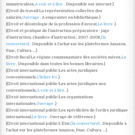
immatriculées,
A voir et à lire.
. Disponible sur internet.}
|{Droit du travail/La représentation collective des
salariés,
Ouvrage
. A emprunter en bibliothèque.}
|{Droit et déontologie de la profession d’avocat,
Le livre
.}
|{Droit et pratique de l’instruction préparatoire : juge
d’instruction, chambre d’instruction : 2007-2008,
(la
couverture)
. Disponible à l’achat sur les plateformes Amazon,
Fnac, Cultura ….}
|{Droit fiscal/Le régime communautaire des sociétés mères,
Le
livre
. Disponible dans toutes les bonnes librairies.}
|{Droit international public/Les actes juridiques
conventionnels,
Clicker Ici
.}
|{Droit international public/Les actes juridiques non
conventionnels,
A voir et à lire.
.}
|{Droit international public/Les organisations
internationales,
Ouvrage
.}
|{Droit international public/Les spécificités de l’ordre juridique
international,
Le livre
. Ouvrage de référence.}
|{Droit international public/L’État,
(la couverture)
. Disponible à
l’achat sur les plateformes Amazon, Fnac, Cultura ….}