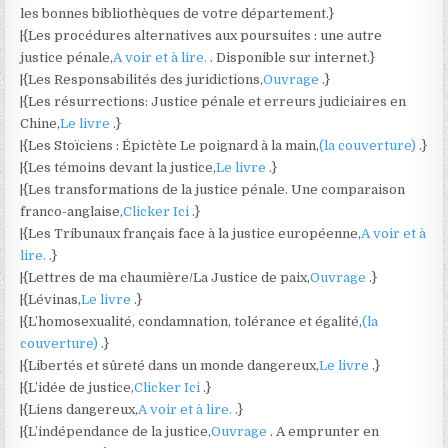
les bonnes bibliothèques de votre département.}
|{Les procédures alternatives aux poursuites : une autre
justice pénale,
A voir et à lire.
. Disponible sur internet.}
|{Les Responsabilités des juridictions,
Ouvrage
.}
|{Les résurrections: Justice pénale et erreurs judiciaires en
Chine,
Le livre
.}
|{Les Stoïciens : Épictète Le poignard à la main,
(la couverture)
.}
|{Les témoins devant la justice,
Le livre
.}
|{Les transformations de la justice pénale. Une comparaison
franco-anglaise,
Clicker Ici
.}
|{Les Tribunaux français face à la justice européenne,
A voir et à
lire.
.}
|{Lettres de ma chaumière/La Justice de paix,
Ouvrage
.}
|{Lévinas,
Le livre
.}
|{L’homosexualité, condamnation, tolérance et égalité,
(la
couverture)
.}
|{Libertés et sûreté dans un monde dangereux,
Le livre
.}
|{L’idée de justice,
Clicker Ici
.}
|{Liens dangereux,
A voir et à lire.
.}
|{L’indépendance de la justice,
Ouvrage
. A emprunter en