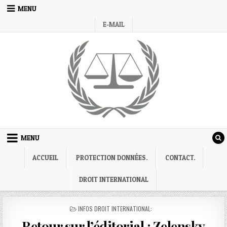
Skip
MENU
to
E-MAIL
content
MENU
ACCUEIL
PROTECTION DONNÉES.
CONTACT.
DROIT INTERNATIONAL
POSTED
INFOS DROIT INTERNATIONAL:
IN
Retour sur l’éditorial : Zelensky