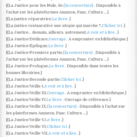
|{La Justice pour les Nuls, 3e,
(la couverture)
. Disponible à
l’achat sur les plateformes Amazon, Fnac, Cultura ….}
|{La justice réparatrice,
Le livre
.}
|{La justice restaurative une utopie qui marche ?,
Clicker Ici
.}
|{La Justice… demain, ailleurs, autrement,
A voir et à lire.
.}
|{La Justice/Dédicace,
Ouvrage
. A emprunter en bibliothèque.}
|{La Justice/Épilogue,
Le livre
.}
|{La Justice/Premiere partie,
(la couverture)
. Disponible à
l’achat sur les plateformes Amazon, Fnac, Cultura ….}
|{La Justice/Prologue,
Le livre
. Disponible dans toutes les
bonnes librairies.}
|{La Justice/Seconde partie,
Clicker Ici
.}
|{La Justice/Veille I,
A voir et à lire.
.}
|{La Justice/Veille III,
Ouvrage
. A emprunter en bibliothèque.}
|{La Justice/Veille IV,
Le livre
. Ouvrage de référence.}
|{La Justice/Veille IX,
(la couverture)
. Disponible à l’achat sur
les plateformes Amazon, Fnac, Cultura ….}
|{La Justice/Veille V,
Le livre
.}
|{La Justice/Veille VI,
Clicker Ici
.}
|{La Justice/Veille VII,
A voir et à lire.
.}