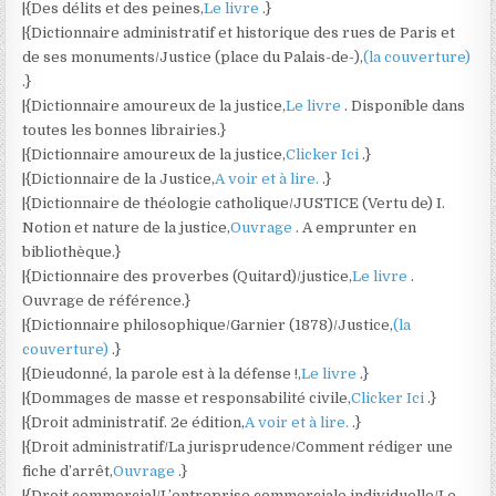
|{Des délits et des peines,
Le livre
.}
|{Dictionnaire administratif et historique des rues de Paris et
de ses monuments/Justice (place du Palais-de-),
(la couverture)
.}
|{Dictionnaire amoureux de la justice,
Le livre
. Disponible dans
toutes les bonnes librairies.}
|{Dictionnaire amoureux de la justice,
Clicker Ici
.}
|{Dictionnaire de la Justice,
A voir et à lire.
.}
|{Dictionnaire de théologie catholique/JUSTICE (Vertu de) I.
Notion et nature de la justice,
Ouvrage
. A emprunter en
bibliothèque.}
|{Dictionnaire des proverbes (Quitard)/justice,
Le livre
.
Ouvrage de référence.}
|{Dictionnaire philosophique/Garnier (1878)/Justice,
(la
couverture)
.}
|{Dieudonné, la parole est à la défense !,
Le livre
.}
|{Dommages de masse et responsabilité civile,
Clicker Ici
.}
|{Droit administratif. 2e édition,
A voir et à lire.
.}
|{Droit administratif/La jurisprudence/Comment rédiger une
fiche d’arrêt,
Ouvrage
.}
|{Droit commercial/L’entreprise commerciale individuelle/Le