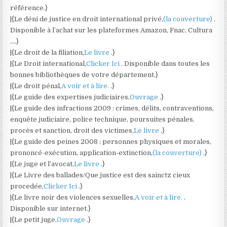
référence.}
|{Le déni de justice en droit international privé,
(la couverture)
.
Disponible à l’achat sur les plateformes Amazon, Fnac, Cultura
….}
|{Le droit de la filiation,
Le livre
.}
|{Le Droit international,
Clicker Ici
. Disponible dans toutes les
bonnes bibliothèques de votre département.}
|{Le droit pénal,
A voir et à lire.
.}
|{Le guide des expertises judiciaires,
Ouvrage
.}
|{Le guide des infractions 2009 : crimes, délits, contraventions,
enquête judiciaire, police technique, poursuites pénales,
procès et sanction, droit des victimes,
Le livre
.}
|{Le guide des peines 2008 : personnes physiques et morales,
prononcé-exécution, application-extinction,
(la couverture)
.}
|{Le juge et l’avocat,
Le livre
.}
|{Le Livre des ballades/Que justice est des sainctz cieux
procedée,
Clicker Ici
.}
|{Le livre noir des violences sexuelles,
A voir et à lire.
.
Disponible sur internet.}
|{Le petit juge,
Ouvrage
.}