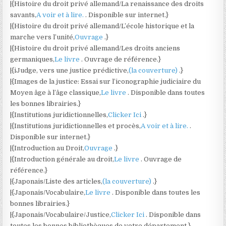
|{Histoire du droit privé allemand/La renaissance des droits
savants,
A voir et à lire.
. Disponible sur internet.}
|{Histoire du droit privé allemand/L’école historique et la
marche vers l’unité,
Ouvrage
.}
|{Histoire du droit privé allemand/Les droits anciens
germaniques,
Le livre
. Ouvrage de référence.}
|{iJudge, vers une justice prédictive,
(la couverture)
.}
|{Images de la justice: Essai sur l’iconographie judiciaire du
Moyen âge à l’âge classique,
Le livre
. Disponible dans toutes
les bonnes librairies.}
|{Institutions juridictionnelles,
Clicker Ici
.}
|{Institutions juridictionnelles et procès,
A voir et à lire.
.
Disponible sur internet.}
|{Introduction au Droit,
Ouvrage
.}
|{Introduction générale au droit,
Le livre
. Ouvrage de
référence.}
|{Japonais/Liste des articles,
(la couverture)
.}
|{Japonais/Vocabulaire,
Le livre
. Disponible dans toutes les
bonnes librairies.}
|{Japonais/Vocabulaire/Justice,
Clicker Ici
. Disponible dans
toutes les bonnes bibliothèques de votre département.}