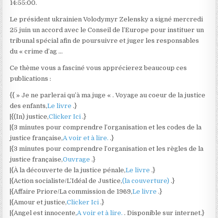
14:55:00.
Le président ukrainien Volodymyr Zelensky a signé mercredi
25 juin un accord avec le Conseil de l’Europe pour instituer un
tribunal spécial afin de poursuivre et juger les responsables
du « crime d’ag …
Ce thème vous a fasciné vous apprécierez beaucoup ces
publications :
{{ » Je ne parlerai qu’à ma juge « . Voyage au coeur de la justice
des enfants,
Le livre
.}
|{(In) justice,
Clicker Ici
.}
|{3 minutes pour comprendre l’organisation et les codes de la
justice française,
A voir et à lire.
.}
|{3 minutes pour comprendre l’organisation et les règles de la
justice française,
Ouvrage
.}
|{À la découverte de la justice pénale,
Le livre
.}
|{Action socialiste/L’Idéal de Justice,
(la couverture)
.}
|{Affaire Priore/La commission de 1969,
Le livre
.}
|{Amour et justice,
Clicker Ici
.}
|{Angel est innocente,
A voir et à lire.
. Disponible sur internet.}