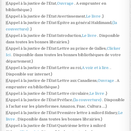
|{Appel à la justice de l’État,
Ouvrage
. A emprunter en
bibliothèque.}
|{Appel à la justice de l’État/Avertissement,
Le livre
.}
|{Appel à la justice de l’État/Épitre au général Haldimand,
(la
couverture)
.}
|{Appel à la justice de l’État/Introduction,
Le livre
. Disponible
dans toutes les bonnes librairies.}
|{Appel à la justice de l’État/Lettre au prince de Galles,
Clicker
Ici
. Disponible dans toutes les bonnes bibliothèques de votre
département.}
|{Appel à la justice de l’État/Lettre au roi,
A voir et à lire.
.
Disponible sur internet.}
|{Appel à la justice de l’État/Lettre aux Canadiens,
Ouvrage
. A
emprunter en bibliothèque.}
|{Appel à la justice de l’État/Lettre circulaire,
Le livre
.}
|{Appel à la justice de l’État/Préface,
(la couverture)
. Disponible
à l’achat sur les plateformes Amazon, Fnac, Cultura ….}
|{Appel à la justice de l’État/Première lettre à milord Sidney,
Le
livre
. Disponible dans toutes les bonnes librairies.}
|{Appel à la justice de l’État/Quatrième lettre à milord