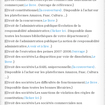
commerçant,
Le livre
. Ouvrage de référence.}
|{Droit constitutionnel,
(la couverture)
. Disponible à l’achat sur
les plateformes Amazon, Fnac, Cultura ….}
|{Droit de la concurrence,
Le livre
.}
|{Droit de l’administration publique/Évolution de la
responsabilité administrative,
Clicker Ici
. Disponible dans
toutes les bonnes bibliothèques de votre département.}
|{Droit de l’administration publique/La notion de responsabilité
administrative,
A voir et à lire.
.}
|{Droit de l’exécution des peines 2007-2008,
Ouvrage
.}
|{Droit des sociétés/La disparition par voie de dissolution,
Le
livre
.}
|{Droit des sociétés/La SARL unipersonnelle,
(la couverture)
.
Disponible à l’achat sur les plateformes Amazon, Fnac, Cultura
….}
|{Droit des sociétés/Les difficultés de fonctionnement,
Le livre
.
Disponible dans toutes les bonnes librairies.}
|{Droit des sociétés/Les sanctions de violation des règles de
constitution,
Clicker Ici
.}
|{Droit des sociétés/Les sociétés commerciales non