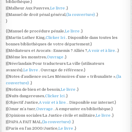
bibliothèque.}
|{Malheur Aux Pauvres,
Le livre
.}
|{Manuel de droit pénal général,
(la couverture)
.}
}
{{Manuel de procédure pénale,
Le livre
.}
|{Martin Luther King,
Clicker Ici
. Disponible dans toutes les
bonnes bibliothèques de votre département.}
|{Médiateurs et Avocats : Ennemis ? Alliés ?,
A voir et à lire.
.}
|{Même les monstres,
Ouvrage
.}
|{Néerlandais/Pour traducteurs/La ville (utilisateurs
avancés),
Le livre
. Ouvrage de référence.}
|{Notes d’audience ou Les Mémoires d’une « tribunaliste »,
(la
couverture)
.}
|{Notion de bien et de besoin,
Le livre
.}
|{Nuits dangereuses,
Clicker Ici
.}
|{Objectif Justice,
A voir et à lire.
. Disponible sur internet.}
|{Omar m’a tuer,
Ouvrage
. A emprunter en bibliothèque.}
|{Opinions sociales/La Justice civile et militaire,
Le livre
.}
|{PAPA A FAIT MAL,
(la couverture)
.}
|{Paris en l’an 2000/Justice,
Le livre
.}