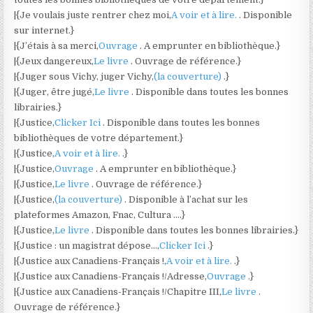
|{Je voulais juste rentrer chez moi,
A voir et à lire.
. Disponible
sur internet.}
|{J’étais à sa merci,
Ouvrage
. A emprunter en bibliothèque.}
|{Jeux dangereux,
Le livre
. Ouvrage de référence.}
|{Juger sous Vichy, juger Vichy,
(la couverture)
.}
|{Juger, être jugé,
Le livre
. Disponible dans toutes les bonnes
librairies.}
|{Justice,
Clicker Ici
. Disponible dans toutes les bonnes
bibliothèques de votre département.}
|{Justice,
A voir et à lire.
.}
|{Justice,
Ouvrage
. A emprunter en bibliothèque.}
|{Justice,
Le livre
. Ouvrage de référence.}
|{Justice,
(la couverture)
. Disponible à l’achat sur les
plateformes Amazon, Fnac, Cultura ….}
|{Justice,
Le livre
. Disponible dans toutes les bonnes librairies.}
|{Justice : un magistrat dépose…,
Clicker Ici
.}
|{Justice aux Canadiens-Français !,
A voir et à lire.
.}
|{Justice aux Canadiens-Français !/Adresse,
Ouvrage
.}
|{Justice aux Canadiens-Français !/Chapitre III,
Le livre
.
Ouvrage de référence.}