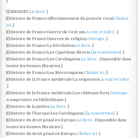
}
{{GREGORY,
Le livre
.}
|{Histoire de France/Affermissement du pouvoir royal,
Clicker
Ici
.}
|{Histoire de France/Guerre de Cent ans,
A voir et à lire.
.}
|{Histoire de France/Guerres de religion,
Ouvrage
.}
|{Histoire de France/La Révolution,
Le livre
.}
|{Histoire de France/Les Capétiens directs,
(la couverture)
.}
|{Histoire de France/Les Carolingiens,
Le livre
. Disponible dans
toutes les bonnes librairies.}
|{Histoire de France/Les Mérovingiens,
Clicker Ici
.}
|{Histoire de la France médiévale/La seigneurie,
A voir et à lire.
.}
|{Histoire de la France médiévale/Les châteaux forts,
Ouvrage
.
A emprunter en bibliothèque.}
|{Histoire de la justice,
Le livre
.}
|{Histoire de l’Europe/Les Carolingiens,
(la couverture)
.}
|{Histoire du droit pénal en Europe,
Le livre
. Disponible dans
toutes les bonnes librairies.}
|{Histoire du droit pénal en Europe,
Clicker Ici
.}