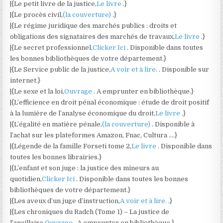
|{Le petit livre de la justice,
Le livre
.}
|{Le procès civil,
(la couverture)
.}
|{Le régime juridique des marchés publics : droits et
obligations des signataires des marchés de travaux,
Le livre
.}
|{Le secret professionnel,
Clicker Ici
. Disponible dans toutes
les bonnes bibliothèques de votre département.}
|{Le Service public de la justice,
A voir et à lire.
. Disponible sur
internet.}
|{Le sexe et la loi,
Ouvrage
. A emprunter en bibliothèque.}
|{L’efficience en droit pénal économique : étude de droit positif
à la lumière de l’analyse économique du droit,
Le livre
.}
|{L’égalité en matière pénale,
(la couverture)
. Disponible à
l’achat sur les plateformes Amazon, Fnac, Cultura ….}
|{Légende de la famille Forseti tome 2,
Le livre
. Disponible dans
toutes les bonnes librairies.}
|{L’enfant et son juge : la justice des mineurs au
quotidien,
Clicker Ici
. Disponible dans toutes les bonnes
bibliothèques de votre département.}
|{Les aveux d’un juge d’instruction,
A voir et à lire.
.}
|{Les chroniques du Radch (Tome 1) – La justice de
l’ancillaire,
Ouvrage
. A emprunter en bibliothèque.}