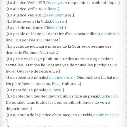
|{La Justice/Veille VIII,
Ouvrage
. A emprunter en bibliothèque.}
|{La Justice/Veille X,
Le livre
.}
|{La Justice/Veille XI,
(la couverture)
.}
|{La Menteuse et la Ville,
Le livre
.}
|{La parole contraire,
Clicker Ici
.}
|{La parole et l’action : Itinéraire d’un avocat militant,
A voir et à
lire.
. Disponible sur internet.}
|{La pratique judiciaire interne de la Cour européenne des
droits de l’homme,
Ouvrage
.}
|{La prise en charge pénitentiaire des auteurs d’agressions
sexuelles : état des lieux et analyse de nouvelles pratiques,
Le
livre
. Ouvrage de référence.}
|{La procédure pénale,
(la couverture)
. Disponible à l’achat sur
les plateformes Amazon, Fnac, Cultura ….}
|{La procédure pénale,
Le livre
.}
|{La protection des décideurs publics face au pénal,
Clicker Ici
.
Disponible dans toutes les bonnes bibliothèques de votre
département.}
|{La question de la justice chez Jacques Derrida,
A voir et à lire.
.}