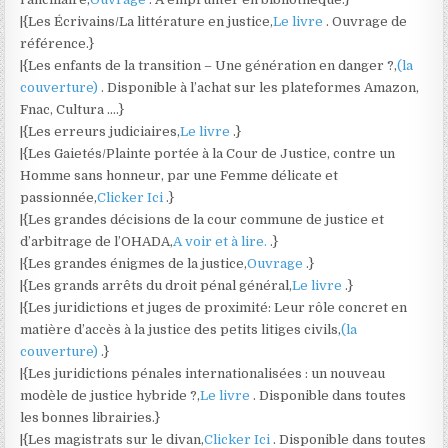
|{Les Écrivains/La littérature en justice,
Le livre
. Ouvrage de
référence.}
|{Les enfants de la transition – Une génération en danger ?,
(la
couverture)
. Disponible à l’achat sur les plateformes Amazon,
Fnac, Cultura ….}
|{Les erreurs judiciaires,
Le livre
.}
|{Les Gaietés/Plainte portée à la Cour de Justice, contre un
Homme sans honneur, par une Femme délicate et
passionnée,
Clicker Ici
.}
|{Les grandes décisions de la cour commune de justice et
d’arbitrage de l’OHADA,
A voir et à lire.
.}
|{Les grandes énigmes de la justice,
Ouvrage
.}
|{Les grands arrêts du droit pénal général,
Le livre
.}
|{Les juridictions et juges de proximité: Leur rôle concret en
matière d’accès à la justice des petits litiges civils,
(la
couverture)
.}
|{Les juridictions pénales internationalisées : un nouveau
modèle de justice hybride ?,
Le livre
. Disponible dans toutes
les bonnes librairies.}
|{Les magistrats sur le divan,
Clicker Ici
. Disponible dans toutes