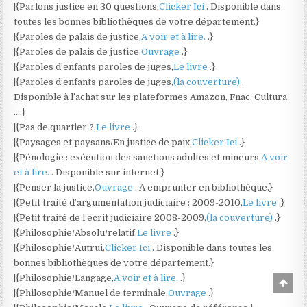
|{Parlons justice en 30 questions,
Clicker Ici
. Disponible dans
toutes les bonnes bibliothèques de votre département.}
|{Paroles de palais de justice,
A voir et à lire.
.}
|{Paroles de palais de justice,
Ouvrage
.}
|{Paroles d’enfants paroles de juges,
Le livre
.}
|{Paroles d’enfants paroles de juges,
(la couverture)
.
Disponible à l’achat sur les plateformes Amazon, Fnac, Cultura
….}
|{Pas de quartier ?,
Le livre
.}
|{Paysages et paysans/En justice de paix,
Clicker Ici
.}
|{Pénologie : exécution des sanctions adultes et mineurs,
A voir
et à lire.
. Disponible sur internet.}
|{Penser la justice,
Ouvrage
. A emprunter en bibliothèque.}
|{Petit traité d’argumentation judiciaire : 2009-2010,
Le livre
.}
|{Petit traité de l’écrit judiciaire 2008-2009,
(la couverture)
.}
|{Philosophie/Absolu/relatif,
Le livre
.}
|{Philosophie/Autrui,
Clicker Ici
. Disponible dans toutes les
bonnes bibliothèques de votre département.}
|{Philosophie/Langage,
A voir et à lire.
.}
Scro
to
|{Philosophie/Manuel de terminale,
Ouvrage
.}
Top