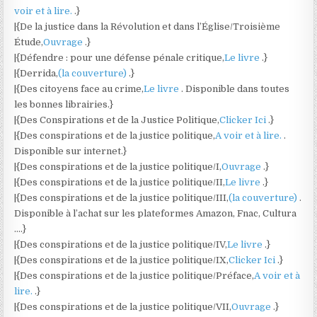
voir et à lire.
.}
|{De la justice dans la Révolution et dans l’Église/Troisième
Étude,
Ouvrage
.}
|{Défendre : pour une défense pénale critique,
Le livre
.}
|{Derrida,
(la couverture)
.}
|{Des citoyens face au crime,
Le livre
. Disponible dans toutes
les bonnes librairies.}
|{Des Conspirations et de la Justice Politique,
Clicker Ici
.}
|{Des conspirations et de la justice politique,
A voir et à lire.
.
Disponible sur internet.}
|{Des conspirations et de la justice politique/I,
Ouvrage
.}
|{Des conspirations et de la justice politique/II,
Le livre
.}
|{Des conspirations et de la justice politique/III,
(la couverture)
.
Disponible à l’achat sur les plateformes Amazon, Fnac, Cultura
….}
|{Des conspirations et de la justice politique/IV,
Le livre
.}
|{Des conspirations et de la justice politique/IX,
Clicker Ici
.}
|{Des conspirations et de la justice politique/Préface,
A voir et à
lire.
.}
|{Des conspirations et de la justice politique/VII,
Ouvrage
.}