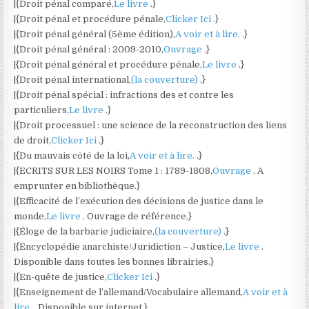
|{Droit pénal comparé,
Le livre
.}
|{Droit pénal et procédure pénale,
Clicker Ici
.}
|{Droit pénal général (5ème édition),
A voir et à lire.
.}
|{Droit pénal général : 2009-2010,
Ouvrage
.}
|{Droit pénal général et procédure pénale,
Le livre
.}
|{Droit pénal international,
(la couverture)
.}
|{Droit pénal spécial : infractions des et contre les
particuliers,
Le livre
.}
|{Droit processuel : une science de la reconstruction des liens
de droit,
Clicker Ici
.}
|{Du mauvais côté de la loi,
A voir et à lire.
.}
|{ECRITS SUR LES NOIRS Tome 1 : 1789-1808,
Ouvrage
. A
emprunter en bibliothèque.}
|{Efficacité de l’exécution des décisions de justice dans le
monde,
Le livre
. Ouvrage de référence.}
|{Éloge de la barbarie judiciaire,
(la couverture)
.}
|{Encyclopédie anarchiste/Juridiction – Justice,
Le livre
.
Disponible dans toutes les bonnes librairies.}
|{En-quête de justice,
Clicker Ici
.}
|{Enseignement de l’allemand/Vocabulaire allemand,
A voir et à
lire.
. Disponible sur internet.}