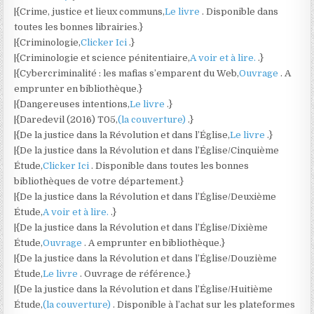
|{Crime, justice et lieux communs,
Le livre
. Disponible dans
toutes les bonnes librairies.}
|{Criminologie,
Clicker Ici
.}
|{Criminologie et science pénitentiaire,
A voir et à lire.
.}
|{Cybercriminalité : les mafias s’emparent du Web,
Ouvrage
. A
emprunter en bibliothèque.}
|{Dangereuses intentions,
Le livre
.}
|{Daredevil (2016) T05,
(la couverture)
.}
|{De la justice dans la Révolution et dans l’Église,
Le livre
.}
|{De la justice dans la Révolution et dans l’Église/Cinquième
Étude,
Clicker Ici
. Disponible dans toutes les bonnes
bibliothèques de votre département.}
|{De la justice dans la Révolution et dans l’Église/Deuxième
Étude,
A voir et à lire.
.}
|{De la justice dans la Révolution et dans l’Église/Dixième
Étude,
Ouvrage
. A emprunter en bibliothèque.}
|{De la justice dans la Révolution et dans l’Église/Douzième
Étude,
Le livre
. Ouvrage de référence.}
|{De la justice dans la Révolution et dans l’Église/Huitième
Étude,
(la couverture)
. Disponible à l’achat sur les plateformes