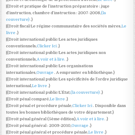
|{Droit et pratique de l’instruction préparatoire : juge
d’instruction, chambre d’instruction : 2007-2008,
(la
couverture)
.}
|{Droit fiscal/Le régime communautaire des sociétés mères,
Le
livre
.}
|{Droit international public/Les actes juridiques
conventionnels,
Clicker Ici
.}
|{Droit international public/Les actes juridiques non
conventionnels,
A voir et à lire.
.}
|{Droit international public/Les organisations
internationales,
Ouvrage
. A emprunter en bibliothèque.}
|{Droit international public/Les spécificités de l’ordre juridique
international,
Le livre
.}
|{Droit international public/L’État,
(la couverture)
.}
|{Droit pénal comparé,
Le livre
.}
|{Droit pénal et procédure pénale,
Clicker Ici
. Disponible dans
toutes les bonnes bibliothèques de votre département.}
|{Droit pénal général (5ème édition),
A voir et à lire.
.}
|{Droit pénal général : 2009-2010,
Ouvrage
.}
|{Droit pénal général et procédure pénale,
Le livre
.}