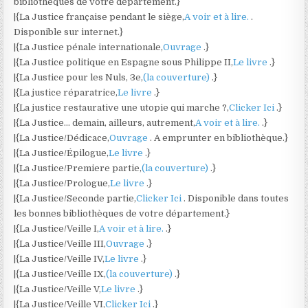
bibliothèques de votre département.}
|{La Justice française pendant le siège,
A voir et à lire.
.
Disponible sur internet.}
|{La Justice pénale internationale,
Ouvrage
.}
|{La Justice politique en Espagne sous Philippe II,
Le livre
.}
|{La Justice pour les Nuls, 3e,
(la couverture)
.}
|{La justice réparatrice,
Le livre
.}
|{La justice restaurative une utopie qui marche ?,
Clicker Ici
.}
|{La Justice… demain, ailleurs, autrement,
A voir et à lire.
.}
|{La Justice/Dédicace,
Ouvrage
. A emprunter en bibliothèque.}
|{La Justice/Épilogue,
Le livre
.}
|{La Justice/Premiere partie,
(la couverture)
.}
|{La Justice/Prologue,
Le livre
.}
|{La Justice/Seconde partie,
Clicker Ici
. Disponible dans toutes
les bonnes bibliothèques de votre département.}
|{La Justice/Veille I,
A voir et à lire.
.}
|{La Justice/Veille III,
Ouvrage
.}
|{La Justice/Veille IV,
Le livre
.}
|{La Justice/Veille IX,
(la couverture)
.}
|{La Justice/Veille V,
Le livre
.}
|{La Justice/Veille VI,
Clicker Ici
.}