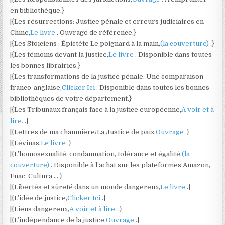
en bibliothèque.}
|{Les résurrections: Justice pénale et erreurs judiciaires en
Chine,
Le livre
. Ouvrage de référence.}
|{Les Stoïciens : Épictète Le poignard à la main,
(la couverture)
.}
|{Les témoins devant la justice,
Le livre
. Disponible dans toutes
les bonnes librairies.}
|{Les transformations de la justice pénale. Une comparaison
franco-anglaise,
Clicker Ici
. Disponible dans toutes les bonnes
bibliothèques de votre département.}
|{Les Tribunaux français face à la justice européenne,
A voir et à
lire.
.}
|{Lettres de ma chaumière/La Justice de paix,
Ouvrage
.}
|{Lévinas,
Le livre
.}
|{L’homosexualité, condamnation, tolérance et égalité,
(la
couverture)
. Disponible à l’achat sur les plateformes Amazon,
Fnac, Cultura ….}
|{Libertés et sûreté dans un monde dangereux,
Le livre
.}
|{L’idée de justice,
Clicker Ici
.}
|{Liens dangereux,
A voir et à lire.
.}
|{L’indépendance de la justice,
Ouvrage
.}