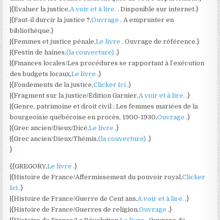
|{Évaluer la justice,
A voir et à lire.
. Disponible sur internet.}
|{Faut-il durcir la justice ?,
Ouvrage
. A emprunter en
bibliothèque.}
|{Femmes et justice pénale,
Le livre
. Ouvrage de référence.}
|{Festin de haines,
(la couverture)
.}
|{Finances locales/Les procédures se rapportant à l’exécution
des budgets locaux,
Le livre
.}
|{Fondements de la justice,
Clicker Ici
.}
|{Fragment sur la justice/Édition Garnier,
A voir et à lire.
.}
|{Genre, patrimoine et droit civil : Les femmes mariées de la
bourgeoisie québécoise en procès, 1900-1930,
Ouvrage
.}
|{Grec ancien/Dieux/Dicé,
Le livre
.}
|{Grec ancien/Dieux/Thémis,
(la couverture)
.}
}
{{GREGORY,
Le livre
.}
|{Histoire de France/Affermissement du pouvoir royal,
Clicker
Ici
.}
|{Histoire de France/Guerre de Cent ans,
A voir et à lire.
.}
|{Histoire de France/Guerres de religion,
Ouvrage
.}