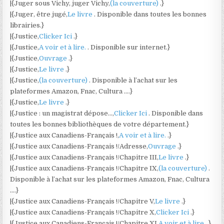
|{Juger sous Vichy, juger Vichy,
(la couverture)
.}
|{Juger, être jugé,
Le livre
. Disponible dans toutes les bonnes
librairies.}
|{Justice,
Clicker Ici
.}
|{Justice,
A voir et à lire.
. Disponible sur internet.}
|{Justice,
Ouvrage
.}
|{Justice,
Le livre
.}
|{Justice,
(la couverture)
. Disponible à l’achat sur les
plateformes Amazon, Fnac, Cultura ….}
|{Justice,
Le livre
.}
|{Justice : un magistrat dépose…,
Clicker Ici
. Disponible dans
toutes les bonnes bibliothèques de votre département.}
|{Justice aux Canadiens-Français !,
A voir et à lire.
.}
|{Justice aux Canadiens-Français !/Adresse,
Ouvrage
.}
|{Justice aux Canadiens-Français !/Chapitre III,
Le livre
.}
|{Justice aux Canadiens-Français !/Chapitre IX,
(la couverture)
.
Disponible à l’achat sur les plateformes Amazon, Fnac, Cultura
….}
|{Justice aux Canadiens-Français !/Chapitre V,
Le livre
.}
|{Justice aux Canadiens-Français !/Chapitre X,
Clicker Ici
.}
|{Justice aux Canadiens-Français !/Chapitre XI,
A voir et à lire.
.}