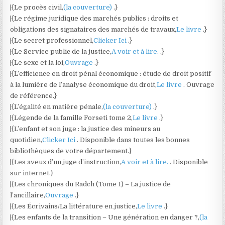
|{Le procès civil,
(la couverture)
.}
|{Le régime juridique des marchés publics : droits et
obligations des signataires des marchés de travaux,
Le livre
.}
|{Le secret professionnel,
Clicker Ici
.}
|{Le Service public de la justice,
A voir et à lire.
.}
|{Le sexe et la loi,
Ouvrage
.}
|{L’efficience en droit pénal économique : étude de droit positif
à la lumière de l’analyse économique du droit,
Le livre
. Ouvrage
de référence.}
|{L’égalité en matière pénale,
(la couverture)
.}
|{Légende de la famille Forseti tome 2,
Le livre
.}
|{L’enfant et son juge : la justice des mineurs au
quotidien,
Clicker Ici
. Disponible dans toutes les bonnes
bibliothèques de votre département.}
|{Les aveux d’un juge d’instruction,
A voir et à lire.
. Disponible
sur internet.}
|{Les chroniques du Radch (Tome 1) – La justice de
l’ancillaire,
Ouvrage
.}
|{Les Écrivains/La littérature en justice,
Le livre
.}
|{Les enfants de la transition – Une génération en danger ?,
(la