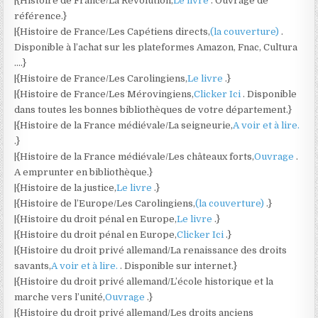
|{Histoire de France/La Révolution,
Le livre
. Ouvrage de
référence.}
|{Histoire de France/Les Capétiens directs,
(la couverture)
.
Disponible à l’achat sur les plateformes Amazon, Fnac, Cultura
….}
|{Histoire de France/Les Carolingiens,
Le livre
.}
|{Histoire de France/Les Mérovingiens,
Clicker Ici
. Disponible
dans toutes les bonnes bibliothèques de votre département.}
|{Histoire de la France médiévale/La seigneurie,
A voir et à lire.
.}
|{Histoire de la France médiévale/Les châteaux forts,
Ouvrage
.
A emprunter en bibliothèque.}
|{Histoire de la justice,
Le livre
.}
|{Histoire de l’Europe/Les Carolingiens,
(la couverture)
.}
|{Histoire du droit pénal en Europe,
Le livre
.}
|{Histoire du droit pénal en Europe,
Clicker Ici
.}
|{Histoire du droit privé allemand/La renaissance des droits
savants,
A voir et à lire.
. Disponible sur internet.}
|{Histoire du droit privé allemand/L’école historique et la
marche vers l’unité,
Ouvrage
.}
|{Histoire du droit privé allemand/Les droits anciens