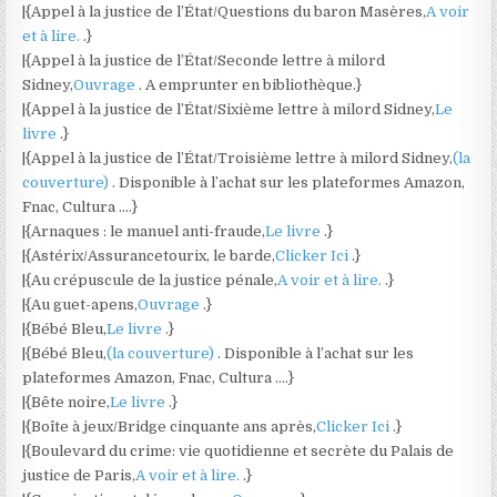
|{Appel à la justice de l’État/Questions du baron Masères,
A voir
et à lire.
.}
|{Appel à la justice de l’État/Seconde lettre à milord
Sidney,
Ouvrage
. A emprunter en bibliothèque.}
|{Appel à la justice de l’État/Sixième lettre à milord Sidney,
Le
livre
.}
|{Appel à la justice de l’État/Troisième lettre à milord Sidney,
(la
couverture)
. Disponible à l’achat sur les plateformes Amazon,
Fnac, Cultura ….}
|{Arnaques : le manuel anti-fraude,
Le livre
.}
|{Astérix/Assurancetourix, le barde,
Clicker Ici
.}
|{Au crépuscule de la justice pénale,
A voir et à lire.
.}
|{Au guet-apens,
Ouvrage
.}
|{Bébé Bleu,
Le livre
.}
|{Bébé Bleu,
(la couverture)
. Disponible à l’achat sur les
plateformes Amazon, Fnac, Cultura ….}
|{Bête noire,
Le livre
.}
|{Boîte à jeux/Bridge cinquante ans après,
Clicker Ici
.}
|{Boulevard du crime: vie quotidienne et secrète du Palais de
justice de Paris,
A voir et à lire.
.}