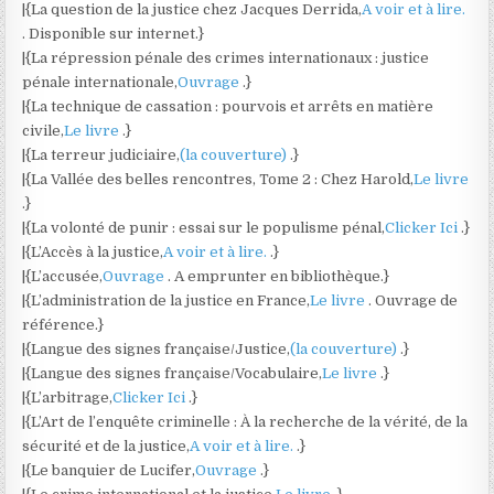
|{La question de la justice chez Jacques Derrida,
A voir et à lire.
. Disponible sur internet.}
|{La répression pénale des crimes internationaux : justice
pénale internationale,
Ouvrage
.}
|{La technique de cassation : pourvois et arrêts en matière
civile,
Le livre
.}
|{La terreur judiciaire,
(la couverture)
.}
|{La Vallée des belles rencontres, Tome 2 : Chez Harold,
Le livre
.}
|{La volonté de punir : essai sur le populisme pénal,
Clicker Ici
.}
|{L’Accès à la justice,
A voir et à lire.
.}
|{L’accusée,
Ouvrage
. A emprunter en bibliothèque.}
|{L’administration de la justice en France,
Le livre
. Ouvrage de
référence.}
|{Langue des signes française/Justice,
(la couverture)
.}
|{Langue des signes française/Vocabulaire,
Le livre
.}
|{L’arbitrage,
Clicker Ici
.}
|{L’Art de l’enquête criminelle : À la recherche de la vérité, de la
sécurité et de la justice,
A voir et à lire.
.}
|{Le banquier de Lucifer,
Ouvrage
.}