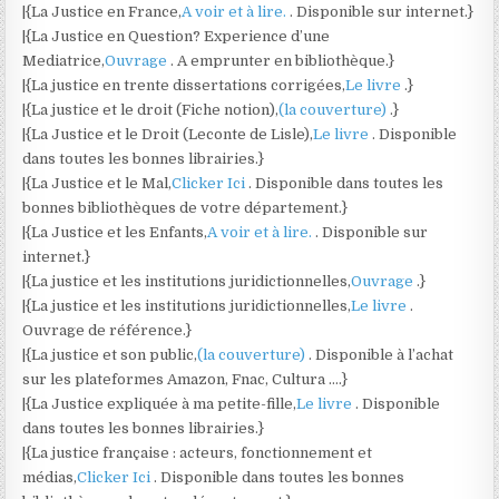
|{La Justice en France,
A voir et à lire.
. Disponible sur internet.}
|{La Justice en Question? Experience d’une
Mediatrice,
Ouvrage
. A emprunter en bibliothèque.}
|{La justice en trente dissertations corrigées,
Le livre
.}
|{La justice et le droit (Fiche notion),
(la couverture)
.}
|{La Justice et le Droit (Leconte de Lisle),
Le livre
. Disponible
dans toutes les bonnes librairies.}
|{La Justice et le Mal,
Clicker Ici
. Disponible dans toutes les
bonnes bibliothèques de votre département.}
|{La Justice et les Enfants,
A voir et à lire.
. Disponible sur
internet.}
|{La justice et les institutions juridictionnelles,
Ouvrage
.}
|{La justice et les institutions juridictionnelles,
Le livre
.
Ouvrage de référence.}
|{La justice et son public,
(la couverture)
. Disponible à l’achat
sur les plateformes Amazon, Fnac, Cultura ….}
|{La Justice expliquée à ma petite-fille,
Le livre
. Disponible
dans toutes les bonnes librairies.}
|{La justice française : acteurs, fonctionnement et
médias,
Clicker Ici
. Disponible dans toutes les bonnes