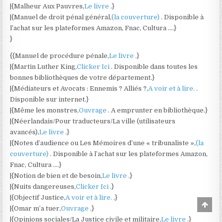
|{Malheur Aux Pauvres,
Le livre
.}
|{Manuel de droit pénal général,
(la couverture)
. Disponible à
l’achat sur les plateformes Amazon, Fnac, Cultura ….}
}
{{Manuel de procédure pénale,
Le livre
.}
|{Martin Luther King,
Clicker Ici
. Disponible dans toutes les
bonnes bibliothèques de votre département.}
|{Médiateurs et Avocats : Ennemis ? Alliés ?,
A voir et à lire.
.
Disponible sur internet.}
|{Même les monstres,
Ouvrage
. A emprunter en bibliothèque.}
|{Néerlandais/Pour traducteurs/La ville (utilisateurs
avancés),
Le livre
.}
|{Notes d’audience ou Les Mémoires d’une « tribunaliste »,
(la
couverture)
. Disponible à l’achat sur les plateformes Amazon,
Fnac, Cultura ….}
|{Notion de bien et de besoin,
Le livre
.}
|{Nuits dangereuses,
Clicker Ici
.}
|{Objectif Justice,
A voir et à lire.
.}
Scro
|{Omar m’a tuer,
Ouvrage
.}
to
Top
|{Opinions sociales/La Justice civile et militaire,
Le livre
.}