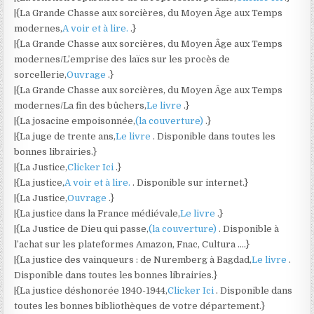
|{La Grande Chasse aux sorcières, du Moyen Âge aux Temps
modernes,
A voir et à lire.
.}
|{La Grande Chasse aux sorcières, du Moyen Âge aux Temps
modernes/L’emprise des laïcs sur les procès de
sorcellerie,
Ouvrage
.}
|{La Grande Chasse aux sorcières, du Moyen Âge aux Temps
modernes/La fin des bûchers,
Le livre
.}
|{La josacine empoisonnée,
(la couverture)
.}
|{La juge de trente ans,
Le livre
. Disponible dans toutes les
bonnes librairies.}
|{La Justice,
Clicker Ici
.}
|{La justice,
A voir et à lire.
. Disponible sur internet.}
|{La Justice,
Ouvrage
.}
|{La justice dans la France médiévale,
Le livre
.}
|{La Justice de Dieu qui passe,
(la couverture)
. Disponible à
l’achat sur les plateformes Amazon, Fnac, Cultura ….}
|{La justice des vainqueurs : de Nuremberg à Bagdad,
Le livre
.
Disponible dans toutes les bonnes librairies.}
|{La justice déshonorée 1940-1944,
Clicker Ici
. Disponible dans
toutes les bonnes bibliothèques de votre département.}