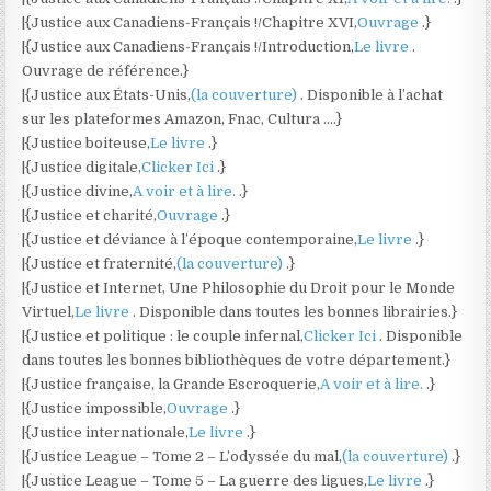
|{Justice aux Canadiens-Français !/Chapitre XVI,
Ouvrage
.}
|{Justice aux Canadiens-Français !/Introduction,
Le livre
.
Ouvrage de référence.}
|{Justice aux États-Unis,
(la couverture)
. Disponible à l’achat
sur les plateformes Amazon, Fnac, Cultura ….}
|{Justice boiteuse,
Le livre
.}
|{Justice digitale,
Clicker Ici
.}
|{Justice divine,
A voir et à lire.
.}
|{Justice et charité,
Ouvrage
.}
|{Justice et déviance à l’époque contemporaine,
Le livre
.}
|{Justice et fraternité,
(la couverture)
.}
|{Justice et Internet, Une Philosophie du Droit pour le Monde
Virtuel,
Le livre
. Disponible dans toutes les bonnes librairies.}
|{Justice et politique : le couple infernal,
Clicker Ici
. Disponible
dans toutes les bonnes bibliothèques de votre département.}
|{Justice française, la Grande Escroquerie,
A voir et à lire.
.}
|{Justice impossible,
Ouvrage
.}
|{Justice internationale,
Le livre
.}
|{Justice League – Tome 2 – L’odyssée du mal,
(la couverture)
.}
|{Justice League – Tome 5 – La guerre des ligues,
Le livre
.}