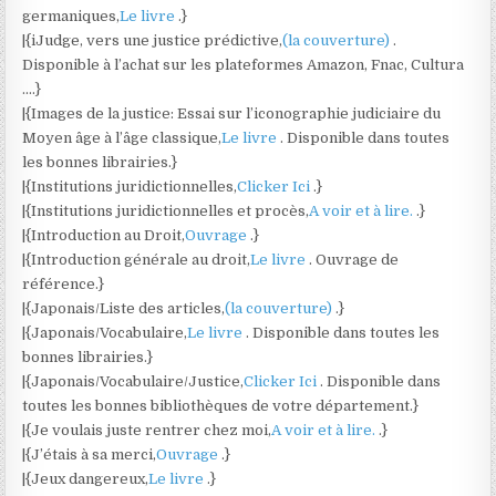
germaniques,
Le livre
.}
|{iJudge, vers une justice prédictive,
(la couverture)
.
Disponible à l’achat sur les plateformes Amazon, Fnac, Cultura
….}
|{Images de la justice: Essai sur l’iconographie judiciaire du
Moyen âge à l’âge classique,
Le livre
. Disponible dans toutes
les bonnes librairies.}
|{Institutions juridictionnelles,
Clicker Ici
.}
|{Institutions juridictionnelles et procès,
A voir et à lire.
.}
|{Introduction au Droit,
Ouvrage
.}
|{Introduction générale au droit,
Le livre
. Ouvrage de
référence.}
|{Japonais/Liste des articles,
(la couverture)
.}
|{Japonais/Vocabulaire,
Le livre
. Disponible dans toutes les
bonnes librairies.}
|{Japonais/Vocabulaire/Justice,
Clicker Ici
. Disponible dans
toutes les bonnes bibliothèques de votre département.}
|{Je voulais juste rentrer chez moi,
A voir et à lire.
.}
|{J’étais à sa merci,
Ouvrage
.}
|{Jeux dangereux,
Le livre
.}