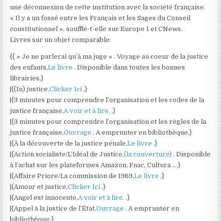
une déconnexion de cette institution avec la société française.
« Il y a un fossé entre les Français et les Sages du Conseil
constitutionnel », souffle-t-elle sur Europe 1 et CNews.
Livres sur un objet comparable:
{{ » Je ne parlerai qu’à ma juge « . Voyage au coeur de la justice
des enfants,
Le livre
. Disponible dans toutes les bonnes
librairies.}
|{(In) justice,
Clicker Ici
.}
|{3 minutes pour comprendre l’organisation et les codes de la
justice française,
A voir et à lire.
.}
|{3 minutes pour comprendre l’organisation et les règles de la
justice française,
Ouvrage
. A emprunter en bibliothèque.}
|{À la découverte de la justice pénale,
Le livre
.}
|{Action socialiste/L’Idéal de Justice,
(la couverture)
. Disponible
à l’achat sur les plateformes Amazon, Fnac, Cultura ….}
|{Affaire Priore/La commission de 1969,
Le livre
.}
|{Amour et justice,
Clicker Ici
.}
|{Angel est innocente,
A voir et à lire.
.}
|{Appel à la justice de l’État,
Ouvrage
. A emprunter en
bibliothèque.}