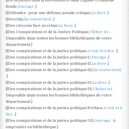
|{De la justice dans la Révolution et dans l’Église/Troisième
Étude,
Ouvrage
.}
|{Défendre : pour une défense pénale critique,
Le livre
.}
|{Derrida,
(la couverture)
.}
|{Des citoyens face au crime,
Le livre
.}
|{Des Conspirations et de la Justice Politique,
Clicker Ici
.
Disponible dans toutes les bonnes bibliothèques de votre
département.}
|{Des conspirations et de la justice politique,
A voir et à lire.
.}
|{Des conspirations et de la justice politique/I,
Ouvrage
.}
|{Des conspirations et de la justice politique/II,
Le livre
.}
|{Des conspirations et de la justice politique/III,
(la couverture)
.}
|{Des conspirations et de la justice politique/IV,
Le livre
.}
|{Des conspirations et de la justice politique/IX,
Clicker Ici
.
Disponible dans toutes les bonnes bibliothèques de votre
département.}
|{Des conspirations et de la justice politique/Préface,
A voir et à
lire.
.}
|{Des conspirations et de la justice politique/VII,
Ouvrage
. A
emprunter en bibliothèque.}