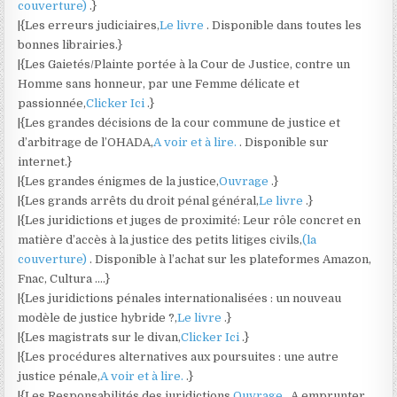
couverture)
.}
|{Les erreurs judiciaires,
Le livre
. Disponible dans toutes les
bonnes librairies.}
|{Les Gaietés/Plainte portée à la Cour de Justice, contre un
Homme sans honneur, par une Femme délicate et
passionnée,
Clicker Ici
.}
|{Les grandes décisions de la cour commune de justice et
d’arbitrage de l’OHADA,
A voir et à lire.
. Disponible sur
internet.}
|{Les grandes énigmes de la justice,
Ouvrage
.}
|{Les grands arrêts du droit pénal général,
Le livre
.}
|{Les juridictions et juges de proximité: Leur rôle concret en
matière d’accès à la justice des petits litiges civils,
(la
couverture)
. Disponible à l’achat sur les plateformes Amazon,
Fnac, Cultura ….}
|{Les juridictions pénales internationalisées : un nouveau
modèle de justice hybride ?,
Le livre
.}
|{Les magistrats sur le divan,
Clicker Ici
.}
|{Les procédures alternatives aux poursuites : une autre
justice pénale,
A voir et à lire.
.}
|{Les Responsabilités des juridictions,
Ouvrage
. A emprunter