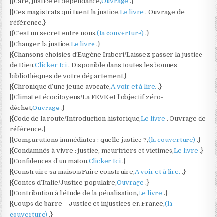
|{Care, justice et dépendance,
Ouvrage
.}
|{Ces magistrats qui tuent la justice,
Le livre
. Ouvrage de
référence.}
|{C’est un secret entre nous,
(la couverture)
.}
|{Changer la justice,
Le livre
.}
|{Chansons choisies d’Eugène Imbert/Laissez passer la justice
de Dieu,
Clicker Ici
. Disponible dans toutes les bonnes
bibliothèques de votre département.}
|{Chronique d’une jeune avocate,
A voir et à lire.
.}
|{Climat et écocitoyens/La FEVE et l’objectif zéro-
déchet,
Ouvrage
.}
|{Code de la route/Introduction historique,
Le livre
. Ouvrage de
référence.}
|{Comparutions immédiates : quelle justice ?,
(la couverture)
.}
|{Condamnés à vivre : justice, meurtriers et victimes,
Le livre
.}
|{Confidences d’un maton,
Clicker Ici
.}
|{Construire sa maison/Faire construire,
A voir et à lire.
.}
|{Contes d’Italie/Justice populaire,
Ouvrage
.}
|{Contribution à l’étude de la pénalisation,
Le livre
.}
|{Coups de barre – Justice et injustices en France,
(la
couverture)
.}