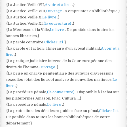
|{La Justice/Veille VII,
A voir et à lire.
.}
|{La Justice/Veille VIII,
Ouvrage
. A emprunter en bibliothèque.}
|{La Justice/Veille X,
Le livre
.}
|{La Justice/Veille XI,
(la couverture)
.}
|{La Menteuse et la Ville,
Le livre
. Disponible dans toutes les
bonnes librairies.}
|{La parole contraire,
Clicker Ici
.}
|{La parole et l’action : Itinéraire d’un avocat militant,
A voir et à
lire.
.}
|{La pratique judiciaire interne de la Cour européenne des
droits de l’homme,
Ouvrage
.}
|{La prise en charge pénitentiaire des auteurs d’agressions
sexuelles : état des lieux et analyse de nouvelles pratiques,
Le
livre
.}
|{La procédure pénale,
(la couverture)
. Disponible à l’achat sur
les plateformes Amazon, Fnac, Cultura ….}
|{La procédure pénale,
Le livre
.}
|{La protection des décideurs publics face au pénal,
Clicker Ici
.
Disponible dans toutes les bonnes bibliothèques de votre
département.}