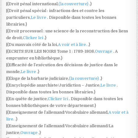
|{Droit pénal international,
(la couverture)
.}
|{Droit pénal spécial : infractions des et contre les
particuliers,
Le livre
. Disponible dans toutes les bonnes
librairies.}
|{Droit processuel : une science de la reconstruction des liens
de droit,
Clicker Ici
.}
|{Du mauvais côté de la loi,
A voir et à lire.
.}
|{ECRITS SUR LES NOIRS Tome 1 : 1789-1808,
Ouvrage
. A
emprunter en bibliothèque.}
|{Efficacité de l’exécution des décisions de justice dans le
monde,
Le livre
.}
|{Éloge de la barbarie judiciaire,
(la couverture)
.}
|{Encyclopédie anarchiste/Juridiction – Justice,
Le livre
.
Disponible dans toutes les bonnes librairies.}
|{En-quête de justice,
Clicker Ici
. Disponible dans toutes les
bonnes bibliothèques de votre département.}
|{Enseignement de l’allemand/Vocabulaire allemand,
A voir et à
lire.
.}
|{Enseignement de l’allemand/Vocabulaire allemand/La
justice,
Ouvrage
.}