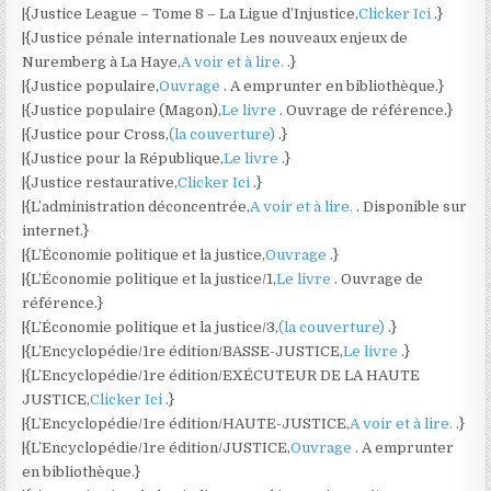
|{Justice League – Tome 8 – La Ligue d’Injustice,
Clicker Ici
.}
|{Justice pénale internationale Les nouveaux enjeux de
Nuremberg à La Haye,
A voir et à lire.
.}
|{Justice populaire,
Ouvrage
. A emprunter en bibliothèque.}
|{Justice populaire (Magon),
Le livre
. Ouvrage de référence.}
|{Justice pour Cross,
(la couverture)
.}
|{Justice pour la République,
Le livre
.}
|{Justice restaurative,
Clicker Ici
.}
|{L’administration déconcentrée,
A voir et à lire.
. Disponible sur
internet.}
|{L’Économie politique et la justice,
Ouvrage
.}
|{L’Économie politique et la justice/1,
Le livre
. Ouvrage de
référence.}
|{L’Économie politique et la justice/3,
(la couverture)
.}
|{L’Encyclopédie/1re édition/BASSE-JUSTICE,
Le livre
.}
|{L’Encyclopédie/1re édition/EXÉCUTEUR DE LA HAUTE
JUSTICE,
Clicker Ici
.}
|{L’Encyclopédie/1re édition/HAUTE-JUSTICE,
A voir et à lire.
.}
|{L’Encyclopédie/1re édition/JUSTICE,
Ouvrage
. A emprunter
en bibliothèque.}