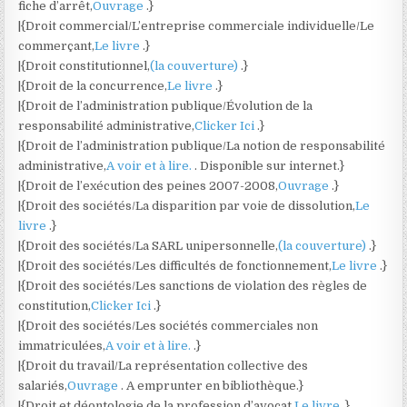
fiche d’arrêt,
Ouvrage
.}
|{Droit commercial/L’entreprise commerciale individuelle/Le
commerçant,
Le livre
.}
|{Droit constitutionnel,
(la couverture)
.}
|{Droit de la concurrence,
Le livre
.}
|{Droit de l’administration publique/Évolution de la
responsabilité administrative,
Clicker Ici
.}
|{Droit de l’administration publique/La notion de responsabilité
administrative,
A voir et à lire.
. Disponible sur internet.}
|{Droit de l’exécution des peines 2007-2008,
Ouvrage
.}
|{Droit des sociétés/La disparition par voie de dissolution,
Le
livre
.}
|{Droit des sociétés/La SARL unipersonnelle,
(la couverture)
.}
|{Droit des sociétés/Les difficultés de fonctionnement,
Le livre
.}
|{Droit des sociétés/Les sanctions de violation des règles de
constitution,
Clicker Ici
.}
|{Droit des sociétés/Les sociétés commerciales non
immatriculées,
A voir et à lire.
.}
|{Droit du travail/La représentation collective des
salariés,
Ouvrage
. A emprunter en bibliothèque.}
|{Droit et déontologie de la profession d’avocat,
Le livre
.}