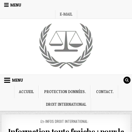
Skip
MENU
to
E-MAIL
content
MENU
ACCUEIL
PROTECTION DONNÉES.
CONTACT.
DROIT INTERNATIONAL
POSTED
INFOS DROIT INTERNATIONAL:
IN
Information toute fraiche : pour la