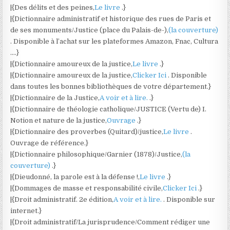
|{Des délits et des peines,
Le livre
.}
|{Dictionnaire administratif et historique des rues de Paris et
de ses monuments/Justice (place du Palais-de-),
(la couverture)
. Disponible à l’achat sur les plateformes Amazon, Fnac, Cultura
….}
|{Dictionnaire amoureux de la justice,
Le livre
.}
|{Dictionnaire amoureux de la justice,
Clicker Ici
. Disponible
dans toutes les bonnes bibliothèques de votre département.}
|{Dictionnaire de la Justice,
A voir et à lire.
.}
|{Dictionnaire de théologie catholique/JUSTICE (Vertu de) I.
Notion et nature de la justice,
Ouvrage
.}
|{Dictionnaire des proverbes (Quitard)/justice,
Le livre
.
Ouvrage de référence.}
|{Dictionnaire philosophique/Garnier (1878)/Justice,
(la
couverture)
.}
|{Dieudonné, la parole est à la défense !,
Le livre
.}
|{Dommages de masse et responsabilité civile,
Clicker Ici
.}
|{Droit administratif. 2e édition,
A voir et à lire.
. Disponible sur
internet.}
|{Droit administratif/La jurisprudence/Comment rédiger une