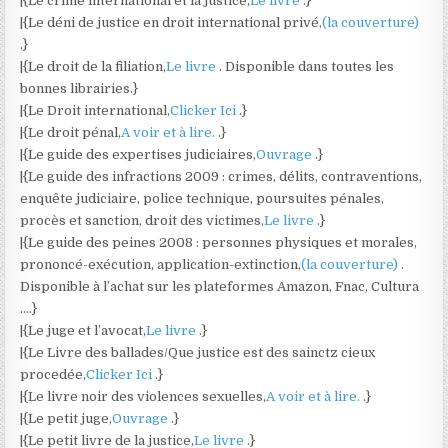
|{Le crime international et la justice,
Le livre
.}
|{Le déni de justice en droit international privé,
(la couverture)
.}
|{Le droit de la filiation,
Le livre
. Disponible dans toutes les
bonnes librairies.}
|{Le Droit international,
Clicker Ici
.}
|{Le droit pénal,
A voir et à lire.
.}
|{Le guide des expertises judiciaires,
Ouvrage
.}
|{Le guide des infractions 2009 : crimes, délits, contraventions,
enquête judiciaire, police technique, poursuites pénales,
procès et sanction, droit des victimes,
Le livre
.}
|{Le guide des peines 2008 : personnes physiques et morales,
prononcé-exécution, application-extinction,
(la couverture)
.
Disponible à l’achat sur les plateformes Amazon, Fnac, Cultura
….}
|{Le juge et l’avocat,
Le livre
.}
|{Le Livre des ballades/Que justice est des sainctz cieux
procedée,
Clicker Ici
.}
|{Le livre noir des violences sexuelles,
A voir et à lire.
.}
|{Le petit juge,
Ouvrage
.}
|{Le petit livre de la justice,
Le livre
.}