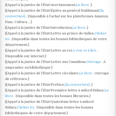
|{Appel à la justice de l’État/Avertissement,
Le livre
.}
|{Appel à la justice de l’État/Épitre au général Haldimand,
(la
couverture)
. Disponible à l’achat sur les plateformes Amazon,
Fnac, Cultura ….}
|{Appel à la justice de l’État/Introduction,
Le livre
.}
|{Appel à la justice de l’État/Lettre au prince de Galles,
Clicker
Ici
. Disponible dans toutes les bonnes bibliothèques de votre
département.}
|{Appel à la justice de l’État/Lettre au roi,
A voir et à lire.
.
Disponible sur internet.}
|{Appel à la justice de l’État/Lettre aux Canadiens,
Ouvrage
. A
emprunter en bibliothèque.}
|{Appel à la justice de l’État/Lettre circulaire,
Le livre
. Ouvrage
de référence.}
|{Appel à la justice de l’État/Préface,
(la couverture)
.}
|{Appel à la justice de l’État/Première lettre à milord Sidney,
Le
livre
. Disponible dans toutes les bonnes librairies.}
|{Appel à la justice de l’État/Quatrième lettre à milord
Sidney,
Clicker Ici
. Disponible dans toutes les bonnes
bibliothèques de votre département.}