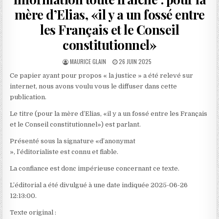
mère d’Elias, «il y a un fossé entre
les Français et le Conseil
constitutionnel»
AUTHOR:
PUBLISHED
MAURICE GLAIN
26 JUIN 2025
DATE:
Ce papier ayant pour propos « la justice » a été relevé sur
internet, nous avons voulu vous le diffuser dans cette
publication.
Le titre (pour la mère d’Elias, «il y a un fossé entre les Français
et le Conseil constitutionnel») est parlant.
Présenté sous la signature «d’anonymat
», l’éditorialiste est connu et fiable.
La confiance est donc impérieuse concernant ce texte.
L’éditorial a été divulgué à une date indiquée 2025-06-26
12:13:00.
Texte original :