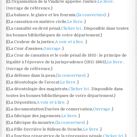
|{L’Organisation de la Vindicte appelée Justice,
Le livre
.
Ouvrage de référence.}
|{La balance, le glaive et les fourmis,
(la couverture)
.}
|{La cassation en matière civile,
Le livre
.}
|{La causalité en droit pénal,
Clicker Ici
. Disponible dans toutes
les bonnes bibliothèques de votre département.}
|{La Couleur de la justice,
A voir et à lire.
.}
|{La Cour d’assises,
Ouvrage
.}
|{La Cour de cassation et le code pénal de 1810 : le principe de
légalité à l’épreuve de la jurisprudence (1811-1863),
Le livre
.
Ouvrage de référence.}
|{La défense dans la peau,
(la couverture)
.}
|{La déontologie de l’avocat,
Le livre
.}
|{La déontologie des magistrats,
Clicker Ici
. Disponible dans
toutes les bonnes bibliothèques de votre département.}
|{La Déposition,
A voir et à lire.
.}
|{La documentation/Durées de conservation,
Ouvrage
.}
|{La fabrique des jugements,
Le livre
.}
|{La fabrique du monstre,
(la couverture)
.}
|{La Fille Derrière le Rideau de Douche,
Le livre
.}
|{La fonction réparatrice de la répression pénale,
Clicker Ici
.}