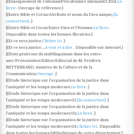
|{Enseignement de l’allemand/Vocabulaire allemand/L’État,
Le
livre
. Ouvrage de référence.}
|{Entre Bible et Coran/Attributs et noms du Dieu unique,
(la
couverture)
.}
|{Entre Bible et Coran/Entre Dieu et l’Homme,
Le livre
.
Disponible dans toutes les bonnes librairies.}
|{Et ce sera justice,
Clicker Ici
.}
|{Et ce sera justice…,
A voir et à lire.
. Disponible sur internet.}
|{États généraux du multilinguisme dans les outre-
mer/Présentation/Éditos/Éditorial de M. Frédéric
MITTERRAND, ministre de la Culture et de la
Communication,
Ouvrage
.}
|{Étude historique sur l’organisation de la justice dans
l’antiquité et les temps modernes,
Le livre
.}
|{Étude historique sur l’organisation de la justice dans
l’antiquité et les temps modernes/01,
(la couverture)
.}
|{Étude historique sur l’organisation de la justice dans
l’antiquité et les temps modernes/02,
Le livre
.}
|{Étude historique sur l’organisation de la justice dans
l’antiquité et les temps modernes/04,
Clicker Ici
. Disponible
dans toutes les bonnes bibliothèques de votre département.}