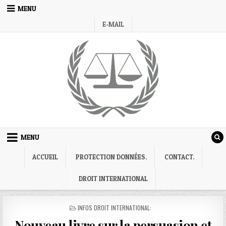
Skip
MENU
to
E-MAIL
content
MENU
ACCUEIL
PROTECTION DONNÉES.
CONTACT.
DROIT INTERNATIONAL
POSTED
INFOS DROIT INTERNATIONAL:
IN
Nouveau livre sur la persuasion et