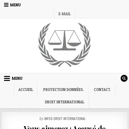
Skip
MENU
to
E-MAIL
content
MENU
ACCUEIL
PROTECTION DONNÉES.
CONTACT.
DROIT INTERNATIONAL
POSTED
INFOS DROIT INTERNATIONAL:
IN
Vous aimerez : Accusé de