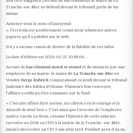
Son titre suggestif (Accusé de harcèlements le maire de La
Tranche-sur-Mer se défend devant le tribunal) parle de lui-
même.
Annoncé sous le nom «d’anonymat
», l’écrivain est positivement connu pour plusieurs autres
papiers qu’il a publiés sur le web.
Il n’y a aucune raison de douter de la fiabilité de ces infos.
La date d’édition est 2023-05-25 10:48:00.
Accusé de
harcèlement moral et sexuel
et de menaces par une
employée de sa mairie, le maire de
La Tranche-sur-Mer
en
Vendée
Serge Kubrick
comparaissait ce jeudi devant le tribunal
judiciaire des Sables d’Olonne. Plusieurs fois renvoyée,
l’affaire a enfin pu être examinée sur le fond.
« C’est une affaire hors norme, ma cliente a eu le courage et la
ténacité de tenir bon ».
C’est ainsi que l’avocate de l’employée,
maître Carole Le Roux, résume l’histoire de cette salariée
recrutée en 2016 en CDD à la mairie de la Tranche- sur-Mer,
jusqu’à décrocher un CDI 3 ans plus tard. Pendant près d’un an,