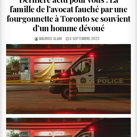
famille de l’avocat fauché par une
fourgonnette à Toronto se souvient
d’un homme dévoué
AUTHOR:
PUBLISHED
MAURICE GLAIN
6 SEPTEMBRE 2023
DATE: