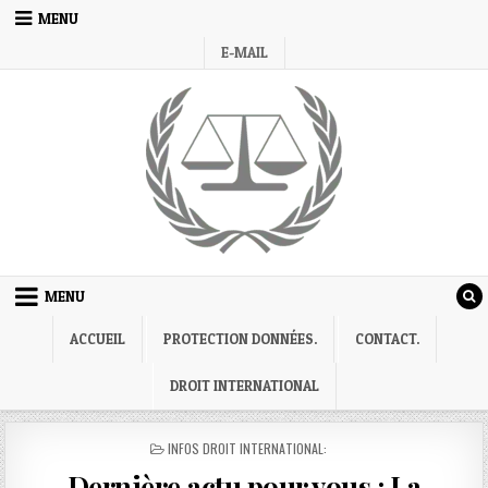
Skip
MENU
to
E-MAIL
content
MENU
ACCUEIL
PROTECTION DONNÉES.
CONTACT.
DROIT INTERNATIONAL
POSTED
INFOS DROIT INTERNATIONAL:
IN
Dernière actu pour vous : La