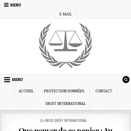
Skip
MENU
to
E-MAIL
content
MENU
ACCUEIL
PROTECTION DONNÉES.
CONTACT.
DROIT INTERNATIONAL
POSTED
INFOS DROIT INTERNATIONAL:
IN
Que penser de ce papier : Au