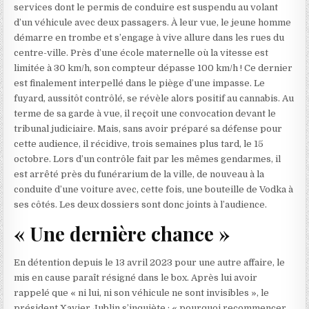
services dont le permis de conduire est suspendu au volant
d’un véhicule avec deux passagers. À leur vue, le jeune homme
démarre en trombe et s’engage à vive allure dans les rues du
centre-ville. Près d’une école maternelle où la vitesse est
limitée à 30 km/h, son compteur dépasse 100 km/h ! Ce dernier
est finalement interpellé dans le piège d’une impasse. Le
fuyard, aussitôt contrôlé, se révèle alors positif au cannabis. Au
terme de sa garde à vue, il reçoit une convocation devant le
tribunal judiciaire. Mais, sans avoir préparé sa défense pour
cette audience, il récidive, trois semaines plus tard, le 15
octobre. Lors d’un contrôle fait par les mêmes gendarmes, il
est arrêté près du funérarium de la ville, de nouveau à la
conduite d’une voiture avec, cette fois, une bouteille de Vodka à
ses côtés. Les deux dossiers sont donc joints à l’audience.
« Une dernière chance »
En détention depuis le 13 avril 2023 pour une autre affaire, le
mis en cause paraît résigné dans le box. Après lui avoir
rappelé que « ni lui, ni son véhicule ne sont invisibles », le
président Xavier Jublin s’inquiète : « pourquoi recommencer