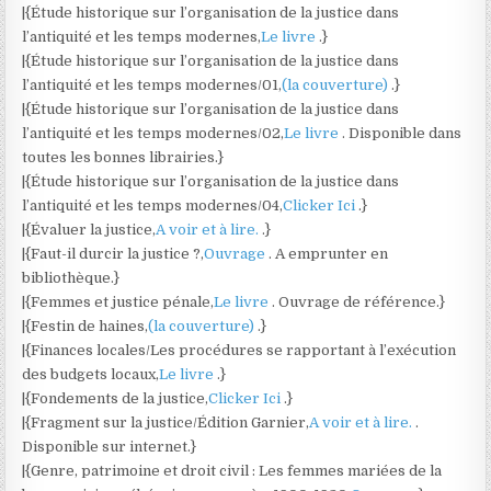
|{Étude historique sur l’organisation de la justice dans
l’antiquité et les temps modernes,
Le livre
.}
|{Étude historique sur l’organisation de la justice dans
l’antiquité et les temps modernes/01,
(la couverture)
.}
|{Étude historique sur l’organisation de la justice dans
l’antiquité et les temps modernes/02,
Le livre
. Disponible dans
toutes les bonnes librairies.}
|{Étude historique sur l’organisation de la justice dans
l’antiquité et les temps modernes/04,
Clicker Ici
.}
|{Évaluer la justice,
A voir et à lire.
.}
|{Faut-il durcir la justice ?,
Ouvrage
. A emprunter en
bibliothèque.}
|{Femmes et justice pénale,
Le livre
. Ouvrage de référence.}
|{Festin de haines,
(la couverture)
.}
|{Finances locales/Les procédures se rapportant à l’exécution
des budgets locaux,
Le livre
.}
|{Fondements de la justice,
Clicker Ici
.}
|{Fragment sur la justice/Édition Garnier,
A voir et à lire.
.
Disponible sur internet.}
|{Genre, patrimoine et droit civil : Les femmes mariées de la