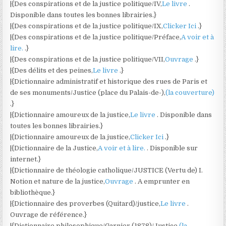
|{Des conspirations et de la justice politique/IV,
Le livre
.
Disponible dans toutes les bonnes librairies.}
|{Des conspirations et de la justice politique/IX,
Clicker Ici
.}
|{Des conspirations et de la justice politique/Préface,
A voir et à
lire.
.}
|{Des conspirations et de la justice politique/VII,
Ouvrage
.}
|{Des délits et des peines,
Le livre
.}
|{Dictionnaire administratif et historique des rues de Paris et
de ses monuments/Justice (place du Palais-de-),
(la couverture)
.}
|{Dictionnaire amoureux de la justice,
Le livre
. Disponible dans
toutes les bonnes librairies.}
|{Dictionnaire amoureux de la justice,
Clicker Ici
.}
|{Dictionnaire de la Justice,
A voir et à lire.
. Disponible sur
internet.}
|{Dictionnaire de théologie catholique/JUSTICE (Vertu de) I.
Notion et nature de la justice,
Ouvrage
. A emprunter en
bibliothèque.}
|{Dictionnaire des proverbes (Quitard)/justice,
Le livre
.
Ouvrage de référence.}
|{Dictionnaire philosophique/Garnier (1878)/Justice,
(la