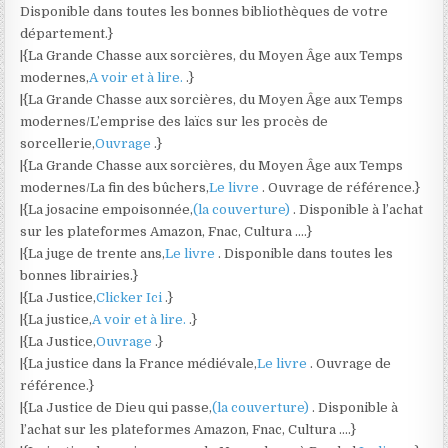
Disponible dans toutes les bonnes bibliothèques de votre
département.}
|{La Grande Chasse aux sorcières, du Moyen Âge aux Temps
modernes,
A voir et à lire.
.}
|{La Grande Chasse aux sorcières, du Moyen Âge aux Temps
modernes/L’emprise des laïcs sur les procès de
sorcellerie,
Ouvrage
.}
|{La Grande Chasse aux sorcières, du Moyen Âge aux Temps
modernes/La fin des bûchers,
Le livre
. Ouvrage de référence.}
|{La josacine empoisonnée,
(la couverture)
. Disponible à l’achat
sur les plateformes Amazon, Fnac, Cultura ….}
|{La juge de trente ans,
Le livre
. Disponible dans toutes les
bonnes librairies.}
|{La Justice,
Clicker Ici
.}
|{La justice,
A voir et à lire.
.}
|{La Justice,
Ouvrage
.}
|{La justice dans la France médiévale,
Le livre
. Ouvrage de
référence.}
|{La Justice de Dieu qui passe,
(la couverture)
. Disponible à
l’achat sur les plateformes Amazon, Fnac, Cultura ….}