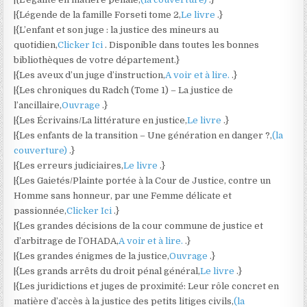
|{Légende de la famille Forseti tome 2,
Le livre
.}
|{L’enfant et son juge : la justice des mineurs au
quotidien,
Clicker Ici
. Disponible dans toutes les bonnes
bibliothèques de votre département.}
|{Les aveux d’un juge d’instruction,
A voir et à lire.
.}
|{Les chroniques du Radch (Tome 1) – La justice de
l’ancillaire,
Ouvrage
.}
|{Les Écrivains/La littérature en justice,
Le livre
.}
|{Les enfants de la transition – Une génération en danger ?,
(la
couverture)
.}
|{Les erreurs judiciaires,
Le livre
.}
|{Les Gaietés/Plainte portée à la Cour de Justice, contre un
Homme sans honneur, par une Femme délicate et
passionnée,
Clicker Ici
.}
|{Les grandes décisions de la cour commune de justice et
d’arbitrage de l’OHADA,
A voir et à lire.
.}
|{Les grandes énigmes de la justice,
Ouvrage
.}
|{Les grands arrêts du droit pénal général,
Le livre
.}
|{Les juridictions et juges de proximité: Leur rôle concret en
matière d’accès à la justice des petits litiges civils,
(la