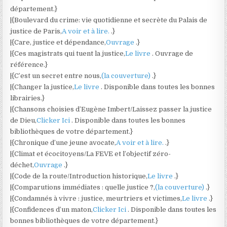
département.}
|{Boulevard du crime: vie quotidienne et secrète du Palais de
justice de Paris,
A voir et à lire.
.}
|{Care, justice et dépendance,
Ouvrage
.}
|{Ces magistrats qui tuent la justice,
Le livre
. Ouvrage de
référence.}
|{C’est un secret entre nous,
(la couverture)
.}
|{Changer la justice,
Le livre
. Disponible dans toutes les bonnes
librairies.}
|{Chansons choisies d’Eugène Imbert/Laissez passer la justice
de Dieu,
Clicker Ici
. Disponible dans toutes les bonnes
bibliothèques de votre département.}
|{Chronique d’une jeune avocate,
A voir et à lire.
.}
|{Climat et écocitoyens/La FEVE et l’objectif zéro-
déchet,
Ouvrage
.}
|{Code de la route/Introduction historique,
Le livre
.}
|{Comparutions immédiates : quelle justice ?,
(la couverture)
.}
|{Condamnés à vivre : justice, meurtriers et victimes,
Le livre
.}
|{Confidences d’un maton,
Clicker Ici
. Disponible dans toutes les
bonnes bibliothèques de votre département.}