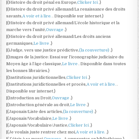
|{Histoire du droit pénal en Europe,
Clicker Ici
.}
|{Histoire du droit privé allemand/La renaissance des droits
savants,
A voir et à lire.
. Disponible sur internet.}
|{Histoire du droit privé allemand/L’école historique et la
marche vers l’unité,
Ouvrage
.}
|{Histoire du droit privé allemand/Les droits anciens
germaniques,
Le livre
.}
|{iJudge, vers une justice prédictive,
(la couverture)
.}
|{Images de la justice: Essai sur l’iconographie judiciaire du
Moyen âge à l’âge classique,
Le livre
. Disponible dans toutes
les bonnes librairies.}
|{Institutions juridictionnelles,
Clicker Ici
.}
|{Institutions juridictionnelles et procès,
A voir et à lire.
.
Disponible sur internet.}
|{Introduction au Droit,
Ouvrage
.}
|{Introduction générale au droit,
Le livre
.}
|{Japonais/Liste des articles,
(la couverture)
.}
|{Japonais/Vocabulaire,
Le livre
.}
|{Japonais/Vocabulaire/Justice,
Clicker Ici
.}
|{Je voulais juste rentrer chez moi,
A voir et à lire.
.}
|{J’étais à sa merci,
Ouvrage
. A emprunter en bibliothèque.}