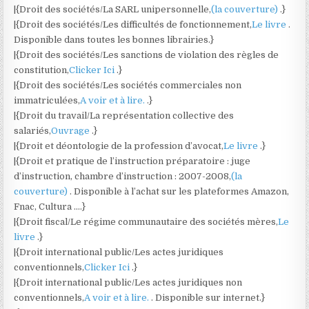
|{Droit des sociétés/La SARL unipersonnelle,
(la couverture)
.}
|{Droit des sociétés/Les difficultés de fonctionnement,
Le livre
.
Disponible dans toutes les bonnes librairies.}
|{Droit des sociétés/Les sanctions de violation des règles de
constitution,
Clicker Ici
.}
|{Droit des sociétés/Les sociétés commerciales non
immatriculées,
A voir et à lire.
.}
|{Droit du travail/La représentation collective des
salariés,
Ouvrage
.}
|{Droit et déontologie de la profession d’avocat,
Le livre
.}
|{Droit et pratique de l’instruction préparatoire : juge
d’instruction, chambre d’instruction : 2007-2008,
(la
couverture)
. Disponible à l’achat sur les plateformes Amazon,
Fnac, Cultura ….}
|{Droit fiscal/Le régime communautaire des sociétés mères,
Le
livre
.}
|{Droit international public/Les actes juridiques
conventionnels,
Clicker Ici
.}
|{Droit international public/Les actes juridiques non
conventionnels,
A voir et à lire.
. Disponible sur internet.}