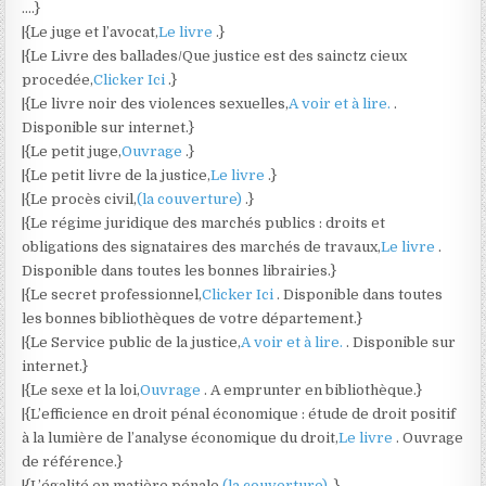
….}
|{Le juge et l’avocat,
Le livre
.}
|{Le Livre des ballades/Que justice est des sainctz cieux
procedée,
Clicker Ici
.}
|{Le livre noir des violences sexuelles,
A voir et à lire.
.
Disponible sur internet.}
|{Le petit juge,
Ouvrage
.}
|{Le petit livre de la justice,
Le livre
.}
|{Le procès civil,
(la couverture)
.}
|{Le régime juridique des marchés publics : droits et
obligations des signataires des marchés de travaux,
Le livre
.
Disponible dans toutes les bonnes librairies.}
|{Le secret professionnel,
Clicker Ici
. Disponible dans toutes
les bonnes bibliothèques de votre département.}
|{Le Service public de la justice,
A voir et à lire.
. Disponible sur
internet.}
|{Le sexe et la loi,
Ouvrage
. A emprunter en bibliothèque.}
|{L’efficience en droit pénal économique : étude de droit positif
à la lumière de l’analyse économique du droit,
Le livre
. Ouvrage
de référence.}
|{L’égalité en matière pénale,
(la couverture)
.}