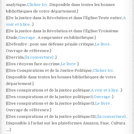
analytique,
Clicker Ici
. Disponible dans toutes les bonnes
bibliothèques de votre département.}
|{De la justice dans la Révolution et dans l’Église/Texte entier,
A
voir et à lire.
.}
|{De la justice dans la Révolution et dans l’Église/Troisième
Étude,
Ouvrage
. A emprunter en bibliothèque.}
|{Défendre : pour une défense pénale critique,
Le livre
.
Ouvrage de référence.}
|{Derrida,
(la couverture)
.}
|{Des citoyens face au crime,
Le livre
.}
|{Des Conspirations et de la Justice Politique,
Clicker Ici
.
Disponible dans toutes les bonnes bibliothèques de votre
département.}
|{Des conspirations et de la justice politique,
A voir et à lire.
.}
|{Des conspirations et de la justice politique/I,
Ouvrage
.}
|{Des conspirations et de la justice politique/II,
Le livre
.
Ouvrage de référence.}
|{Des conspirations et de la justice politique/III,
(la couverture)
.
Disponible à l’achat sur les plateformes Amazon, Fnac, Cultura
….}