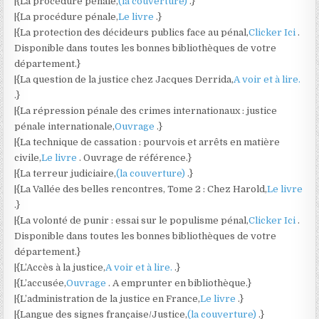
|{La procédure pénale,
(la couverture)
.}
|{La procédure pénale,
Le livre
.}
|{La protection des décideurs publics face au pénal,
Clicker Ici
.
Disponible dans toutes les bonnes bibliothèques de votre
département.}
|{La question de la justice chez Jacques Derrida,
A voir et à lire.
.}
|{La répression pénale des crimes internationaux : justice
pénale internationale,
Ouvrage
.}
|{La technique de cassation : pourvois et arrêts en matière
civile,
Le livre
. Ouvrage de référence.}
|{La terreur judiciaire,
(la couverture)
.}
|{La Vallée des belles rencontres, Tome 2 : Chez Harold,
Le livre
.}
|{La volonté de punir : essai sur le populisme pénal,
Clicker Ici
.
Disponible dans toutes les bonnes bibliothèques de votre
département.}
|{L’Accès à la justice,
A voir et à lire.
.}
|{L’accusée,
Ouvrage
. A emprunter en bibliothèque.}
|{L’administration de la justice en France,
Le livre
.}
|{Langue des signes française/Justice,
(la couverture)
.}