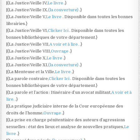
|{La Justice/Veille IV,
Le livre
.}
|{La Justice/Veille IX,
(la couverture)
.}
|{La Justice/Veille V,
Le livre
. Disponible dans toutes les bonnes
librairies.}
|{La Justice/Veille VI,
Clicker Ici
. Disponible dans toutes les
bonnes bibliothèques de votre département.}
|{La Justice/Veille VII,
A voir et à lire.
.}
|{La Justice/Veille VIII,
Ouvrage
.}
|{La Justice/Veille X,
Le livre
.}
|{La Justice/Veille XI,
(la couverture)
.}
|{La Menteuse et la Ville,
Le livre
.}
|{La parole contraire,
Clicker Ici
. Disponible dans toutes les
bonnes bibliothèques de votre département.}
|{La parole et l’action : Itinéraire d’un avocat militant,
A voir et à
lire.
.}
|{La pratique judiciaire interne de la Cour européenne des
droits de l’homme,
Ouvrage
.}
|{La prise en charge pénitentiaire des auteurs d’agressions
sexuelles : état des lieux et analyse de nouvelles pratiques,
Le
livre
.}