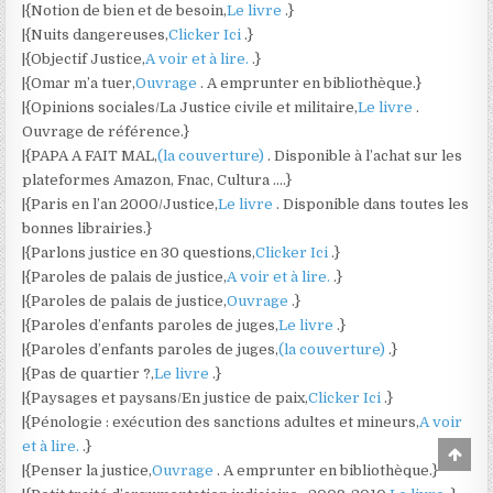
|{Notion de bien et de besoin,
Le livre
.}
|{Nuits dangereuses,
Clicker Ici
.}
|{Objectif Justice,
A voir et à lire.
.}
|{Omar m’a tuer,
Ouvrage
. A emprunter en bibliothèque.}
|{Opinions sociales/La Justice civile et militaire,
Le livre
.
Ouvrage de référence.}
|{PAPA A FAIT MAL,
(la couverture)
. Disponible à l’achat sur les
plateformes Amazon, Fnac, Cultura ….}
|{Paris en l’an 2000/Justice,
Le livre
. Disponible dans toutes les
bonnes librairies.}
|{Parlons justice en 30 questions,
Clicker Ici
.}
|{Paroles de palais de justice,
A voir et à lire.
.}
|{Paroles de palais de justice,
Ouvrage
.}
|{Paroles d’enfants paroles de juges,
Le livre
.}
|{Paroles d’enfants paroles de juges,
(la couverture)
.}
|{Pas de quartier ?,
Le livre
.}
|{Paysages et paysans/En justice de paix,
Clicker Ici
.}
|{Pénologie : exécution des sanctions adultes et mineurs,
A voir
et à lire.
.}
Scro
to
|{Penser la justice,
Ouvrage
. A emprunter en bibliothèque.}
Top