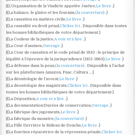
|{L’Organisation de la Vindicte appelée Justice,
Le livre
.}
|{La balance, le glaive et les fourmis,
(la couverture)
.}
|{La cassation en matière civile,
Le livre
.}
|{La causalité en droit pénal,
Clicker Ici
. Disponible dans toutes
les bonnes bibliothèques de votre département.}
|{La Couleur de la justice,
A voir et à lire.
.}
|{La Cour d’assises,
Ouvrage
.}
|{La Cour de cassation et le code pénal de 1810 : le principe de
légalité à l’épreuve de la jurisprudence (1811-1863),
Le livre
.}
|{La défense dans la peau,
(la couverture)
. Disponible à l’achat
sur les plateformes Amazon, Fnac, Cultura ….}
|{La déontologie de l’avocat,
Le livre
.}
|{La déontologie des magistrats,
Clicker Ici
. Disponible dans
toutes les bonnes bibliothèques de votre département.}
|{La Déposition,
A voir et à lire.
.}
|{La documentation/Durées de conservation,
Ouvrage
.}
|{La fabrique des jugements,
Le livre
.}
|{La fabrique du monstre,
(la couverture)
.}
|{La Fille Derrière le Rideau de Douche,
Le livre
.}
|{La fonction réparatrice de la répression pénale,
Clicker Ici
.