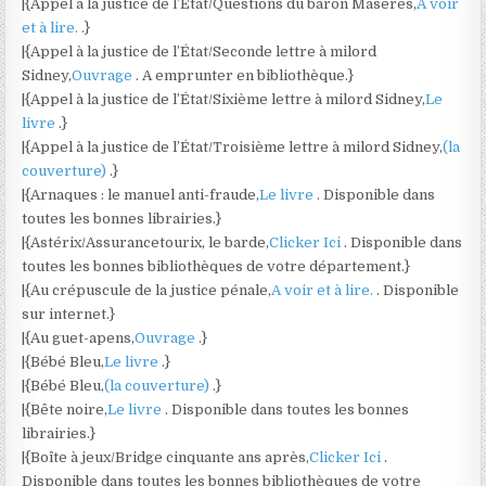
|{Appel à la justice de l’État/Questions du baron Masères,
A voir
et à lire.
.}
|{Appel à la justice de l’État/Seconde lettre à milord
Sidney,
Ouvrage
. A emprunter en bibliothèque.}
|{Appel à la justice de l’État/Sixième lettre à milord Sidney,
Le
livre
.}
|{Appel à la justice de l’État/Troisième lettre à milord Sidney,
(la
couverture)
.}
|{Arnaques : le manuel anti-fraude,
Le livre
. Disponible dans
toutes les bonnes librairies.}
|{Astérix/Assurancetourix, le barde,
Clicker Ici
. Disponible dans
toutes les bonnes bibliothèques de votre département.}
|{Au crépuscule de la justice pénale,
A voir et à lire.
. Disponible
sur internet.}
|{Au guet-apens,
Ouvrage
.}
|{Bébé Bleu,
Le livre
.}
|{Bébé Bleu,
(la couverture)
.}
|{Bête noire,
Le livre
. Disponible dans toutes les bonnes
librairies.}
|{Boîte à jeux/Bridge cinquante ans après,
Clicker Ici
.
Disponible dans toutes les bonnes bibliothèques de votre