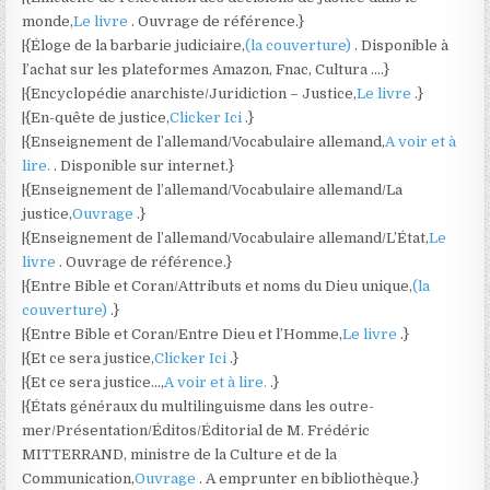
monde,
Le livre
. Ouvrage de référence.}
|{Éloge de la barbarie judiciaire,
(la couverture)
. Disponible à
l’achat sur les plateformes Amazon, Fnac, Cultura ….}
|{Encyclopédie anarchiste/Juridiction – Justice,
Le livre
.}
|{En-quête de justice,
Clicker Ici
.}
|{Enseignement de l’allemand/Vocabulaire allemand,
A voir et à
lire.
. Disponible sur internet.}
|{Enseignement de l’allemand/Vocabulaire allemand/La
justice,
Ouvrage
.}
|{Enseignement de l’allemand/Vocabulaire allemand/L’État,
Le
livre
. Ouvrage de référence.}
|{Entre Bible et Coran/Attributs et noms du Dieu unique,
(la
couverture)
.}
|{Entre Bible et Coran/Entre Dieu et l’Homme,
Le livre
.}
|{Et ce sera justice,
Clicker Ici
.}
|{Et ce sera justice…,
A voir et à lire.
.}
|{États généraux du multilinguisme dans les outre-
mer/Présentation/Éditos/Éditorial de M. Frédéric
MITTERRAND, ministre de la Culture et de la
Communication,
Ouvrage
. A emprunter en bibliothèque.}