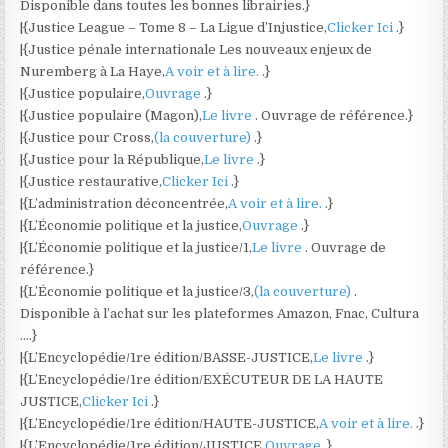
Disponible dans toutes les bonnes librairies.}
|{Justice League – Tome 8 – La Ligue d’Injustice,
Clicker Ici
.}
|{Justice pénale internationale Les nouveaux enjeux de
Nuremberg à La Haye,
A voir et à lire.
.}
|{Justice populaire,
Ouvrage
.}
|{Justice populaire (Magon),
Le livre
. Ouvrage de référence.}
|{Justice pour Cross,
(la couverture)
.}
|{Justice pour la République,
Le livre
.}
|{Justice restaurative,
Clicker Ici
.}
|{L’administration déconcentrée,
A voir et à lire.
.}
|{L’Économie politique et la justice,
Ouvrage
.}
|{L’Économie politique et la justice/1,
Le livre
. Ouvrage de
référence.}
|{L’Économie politique et la justice/3,
(la couverture)
.
Disponible à l’achat sur les plateformes Amazon, Fnac, Cultura
….}
|{L’Encyclopédie/1re édition/BASSE-JUSTICE,
Le livre
.}
|{L’Encyclopédie/1re édition/EXÉCUTEUR DE LA HAUTE
JUSTICE,
Clicker Ici
.}
|{L’Encyclopédie/1re édition/HAUTE-JUSTICE,
A voir et à lire.
.}
|{L’Encyclopédie/1re édition/JUSTICE,
Ouvrage
.}