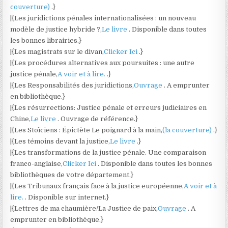
couverture)
.}
|{Les juridictions pénales internationalisées : un nouveau
modèle de justice hybride ?,
Le livre
. Disponible dans toutes
les bonnes librairies.}
|{Les magistrats sur le divan,
Clicker Ici
.}
|{Les procédures alternatives aux poursuites : une autre
justice pénale,
A voir et à lire.
.}
|{Les Responsabilités des juridictions,
Ouvrage
. A emprunter
en bibliothèque.}
|{Les résurrections: Justice pénale et erreurs judiciaires en
Chine,
Le livre
. Ouvrage de référence.}
|{Les Stoïciens : Épictète Le poignard à la main,
(la couverture)
.}
|{Les témoins devant la justice,
Le livre
.}
|{Les transformations de la justice pénale. Une comparaison
franco-anglaise,
Clicker Ici
. Disponible dans toutes les bonnes
bibliothèques de votre département.}
|{Les Tribunaux français face à la justice européenne,
A voir et à
lire.
. Disponible sur internet.}
|{Lettres de ma chaumière/La Justice de paix,
Ouvrage
. A
emprunter en bibliothèque.}