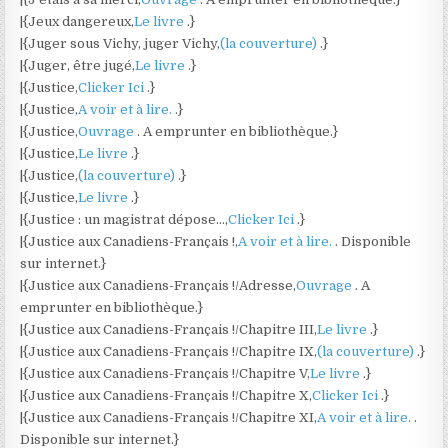
|{Jeux dangereux,
Le livre
.}
|{Juger sous Vichy, juger Vichy,
(la couverture)
.}
|{Juger, être jugé,
Le livre
.}
|{Justice,
Clicker Ici
.}
|{Justice,
A voir et à lire.
.}
|{Justice,
Ouvrage
. A emprunter en bibliothèque.}
|{Justice,
Le livre
.}
|{Justice,
(la couverture)
.}
|{Justice,
Le livre
.}
|{Justice : un magistrat dépose…,
Clicker Ici
.}
|{Justice aux Canadiens-Français !,
A voir et à lire.
. Disponible
sur internet.}
|{Justice aux Canadiens-Français !/Adresse,
Ouvrage
. A
emprunter en bibliothèque.}
|{Justice aux Canadiens-Français !/Chapitre III,
Le livre
.}
|{Justice aux Canadiens-Français !/Chapitre IX,
(la couverture)
.}
|{Justice aux Canadiens-Français !/Chapitre V,
Le livre
.}
|{Justice aux Canadiens-Français !/Chapitre X,
Clicker Ici
.}
|{Justice aux Canadiens-Français !/Chapitre XI,
A voir et à lire.
.
Disponible sur internet.}