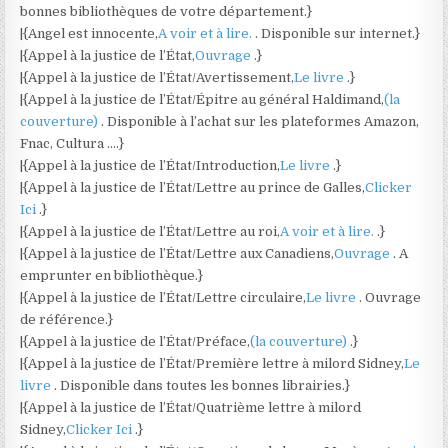
bonnes bibliothèques de votre département.}
|{Angel est innocente,
A voir et à lire.
. Disponible sur internet.}
|{Appel à la justice de l’État,
Ouvrage
.}
|{Appel à la justice de l’État/Avertissement,
Le livre
.}
|{Appel à la justice de l’État/Épitre au général Haldimand,
(la
couverture)
. Disponible à l’achat sur les plateformes Amazon,
Fnac, Cultura ….}
|{Appel à la justice de l’État/Introduction,
Le livre
.}
|{Appel à la justice de l’État/Lettre au prince de Galles,
Clicker
Ici
.}
|{Appel à la justice de l’État/Lettre au roi,
A voir et à lire.
.}
|{Appel à la justice de l’État/Lettre aux Canadiens,
Ouvrage
. A
emprunter en bibliothèque.}
|{Appel à la justice de l’État/Lettre circulaire,
Le livre
. Ouvrage
de référence.}
|{Appel à la justice de l’État/Préface,
(la couverture)
.}
|{Appel à la justice de l’État/Première lettre à milord Sidney,
Le
livre
. Disponible dans toutes les bonnes librairies.}
|{Appel à la justice de l’État/Quatrième lettre à milord
Sidney,
Clicker Ici
.}