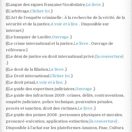
|{Langue des signes française/Vocabulaire,
Le livre
.}
|{L’arbitrage,
Clicker Ici
.}
|{L’Art de l’enquête criminelle : À la recherche de la vérité, de la
sécurité et de la justice,
A voir et à lire.
. Disponible sur
internet.}
|{Le banquier de Lucifer,
Ouvrage
.}
|{Le crime international et la justice,
Le livre
. Ouvrage de
référence.}
|{Le déni de justice en droit international privé,
(la couverture)
.}
|{Le droit de la filiation,
Le livre
.}
|{Le Droit international,
Clicker Ici
.}
|{Le droit pénal,
A voir et à lire.
.}
|{Le guide des expertises judiciaires,
Ouvrage
.}
|{Le guide des infractions 2009 : crimes, délits, contraventions,
enquête judiciaire, police technique, poursuites pénales,
procès et sanction, droit des victimes,
Le livre
.}
|{Le guide des peines 2008 : personnes physiques et morales,
prononcé-exécution, application-extinction,
(la couverture)
.
Disponible à l’achat sur les plateformes Amazon, Fnac, Cultura