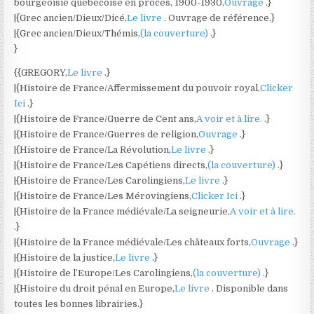
bourgeoisie québécoise en procès, 1900-1930,
Ouvrage
.}
|{Grec ancien/Dieux/Dicé,
Le livre
. Ouvrage de référence.}
|{Grec ancien/Dieux/Thémis,
(la couverture)
.}
}
{{GREGORY,
Le livre
.}
|{Histoire de France/Affermissement du pouvoir royal,
Clicker
Ici
.}
|{Histoire de France/Guerre de Cent ans,
A voir et à lire.
.}
|{Histoire de France/Guerres de religion,
Ouvrage
.}
|{Histoire de France/La Révolution,
Le livre
.}
|{Histoire de France/Les Capétiens directs,
(la couverture)
.}
|{Histoire de France/Les Carolingiens,
Le livre
.}
|{Histoire de France/Les Mérovingiens,
Clicker Ici
.}
|{Histoire de la France médiévale/La seigneurie,
A voir et à lire.
.}
|{Histoire de la France médiévale/Les châteaux forts,
Ouvrage
.}
|{Histoire de la justice,
Le livre
.}
|{Histoire de l’Europe/Les Carolingiens,
(la couverture)
.}
|{Histoire du droit pénal en Europe,
Le livre
. Disponible dans
toutes les bonnes librairies.}