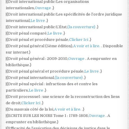
|{Droit international public/Les organisations
internationales,
Ouvrage
.}
|{Droit international public/Les spécificités de l’ordre juridique
international,
Le livre
.}
|{Droit international public/L’État,
(la couverture)
.}
|{Droit pénal comparé,
Le livre
.}
|{Droit pénal et procédure pénale,
Clicker Ici
.}
|{Droit pénal général (5ème édition),
A voir et à lire.
. Disponible
sur internet.}
|{Droit pénal général : 2009-2010,
Ouvrage
. A emprunter en
bibliothèque.}
|{Droit pénal général et procédure pénale,
Le livre
.}
|{Droit pénal international,
(la couverture)
.}
|{Droit pénal spécial : infractions des et contre les
particuliers,
Le livre
.}
|{Droit processuel : une science de la reconstruction des liens
de droit,
Clicker Ici
.}
|{Du mauvais côté de la loi,
A voir et à lire.
.}
|{ECRITS SUR LES NOIRS Tome 1 : 1789-1808,
Ouvrage
. A
emprunter en bibliothèque.}
|{Efficacité de l’exécution des décisions de justice dans le