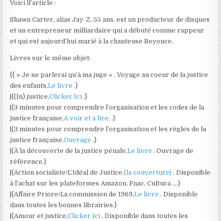
Voici ll’article :
Shawn Carter, alias Jay-Z, 55 ans, est un producteur de disques
et un entrepreneur milliardaire qui a débuté comme rappeur
et qui est aujourd’hui marié à la chanteuse Beyonce.
Livres sur le même objet:
{{ » Je ne parlerai qu’à ma juge « . Voyage au coeur de la justice
des enfants,
Le livre
.}
|{(In) justice,
Clicker Ici
.}
|{3 minutes pour comprendre l’organisation et les codes de la
justice française,
A voir et à lire.
.}
|{3 minutes pour comprendre l’organisation et les règles de la
justice française,
Ouvrage
.}
|{À la découverte de la justice pénale,
Le livre
. Ouvrage de
référence.}
|{Action socialiste/L’Idéal de Justice,
(la couverture)
. Disponible
à l’achat sur les plateformes Amazon, Fnac, Cultura ….}
|{Affaire Priore/La commission de 1969,
Le livre
. Disponible
dans toutes les bonnes librairies.}
|{Amour et justice,
Clicker Ici
. Disponible dans toutes les