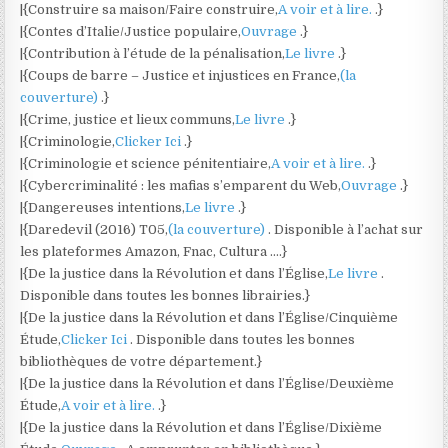
|{Construire sa maison/Faire construire,
A voir et à lire.
.}
|{Contes d’Italie/Justice populaire,
Ouvrage
.}
|{Contribution à l’étude de la pénalisation,
Le livre
.}
|{Coups de barre – Justice et injustices en France,
(la
couverture)
.}
|{Crime, justice et lieux communs,
Le livre
.}
|{Criminologie,
Clicker Ici
.}
|{Criminologie et science pénitentiaire,
A voir et à lire.
.}
|{Cybercriminalité : les mafias s’emparent du Web,
Ouvrage
.}
|{Dangereuses intentions,
Le livre
.}
|{Daredevil (2016) T05,
(la couverture)
. Disponible à l’achat sur
les plateformes Amazon, Fnac, Cultura ….}
|{De la justice dans la Révolution et dans l’Église,
Le livre
.
Disponible dans toutes les bonnes librairies.}
|{De la justice dans la Révolution et dans l’Église/Cinquième
Étude,
Clicker Ici
. Disponible dans toutes les bonnes
bibliothèques de votre département.}
|{De la justice dans la Révolution et dans l’Église/Deuxième
Étude,
A voir et à lire.
.}
|{De la justice dans la Révolution et dans l’Église/Dixième