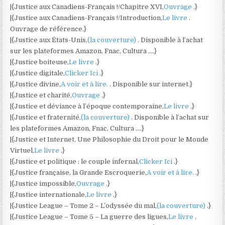
|{Justice aux Canadiens-Français !/Chapitre XVI,
Ouvrage
.}
|{Justice aux Canadiens-Français !/Introduction,
Le livre
.
Ouvrage de référence.}
|{Justice aux États-Unis,
(la couverture)
. Disponible à l’achat
sur les plateformes Amazon, Fnac, Cultura ….}
|{Justice boiteuse,
Le livre
.}
|{Justice digitale,
Clicker Ici
.}
|{Justice divine,
A voir et à lire.
. Disponible sur internet.}
|{Justice et charité,
Ouvrage
.}
|{Justice et déviance à l’époque contemporaine,
Le livre
.}
|{Justice et fraternité,
(la couverture)
. Disponible à l’achat sur
les plateformes Amazon, Fnac, Cultura ….}
|{Justice et Internet, Une Philosophie du Droit pour le Monde
Virtuel,
Le livre
.}
|{Justice et politique : le couple infernal,
Clicker Ici
.}
|{Justice française, la Grande Escroquerie,
A voir et à lire.
.}
|{Justice impossible,
Ouvrage
.}
|{Justice internationale,
Le livre
.}
|{Justice League – Tome 2 – L’odyssée du mal,
(la couverture)
.}
|{Justice League – Tome 5 – La guerre des ligues,
Le livre
.