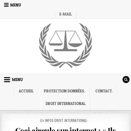
Skip
MENU
to
E-MAIL
content
MENU
ACCUEIL
PROTECTION DONNÉES.
CONTACT.
DROIT INTERNATIONAL
POSTED
INFOS DROIT INTERNATIONAL:
IN
Ceci circule sur internet : « Ils