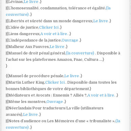
|{Lévinas,
Le livre
.}
|{L’homosexualité, condamnation, tolérance et égalité,
(la
couverture)
.}
|{Libertés et sûreté dans un monde dangereux,
Le livre
.}
|{L’idée de justice,
Clicker Ici
.}
|{Liens dangereux,
A voir et à lire.
.}
|{L’indépendance de la justice,
Ouvrage
.}
|{Malheur Aux Pauvres,
Le livre
.}
|{Manuel de droit pénal général,
(la couverture)
. Disponible à
l’achat sur les plateformes Amazon, Fnac, Cultura ….}
}
{{Manuel de procédure pénale,
Le livre
.}
|{Martin Luther King,
Clicker Ici
. Disponible dans toutes les
bonnes bibliothèques de votre département.}
|{Médiateurs et Avocats : Ennemis ? Alliés ?,
A voir et à lire.
.}
|{Même les monstres,
Ouvrage
.}
|{Néerlandais/Pour traducteurs/La ville (utilisateurs
avancés),
Le livre
.}
|{Notes d’audience ou Les Mémoires d’une « tribunaliste »,
(la
couverture)
.}