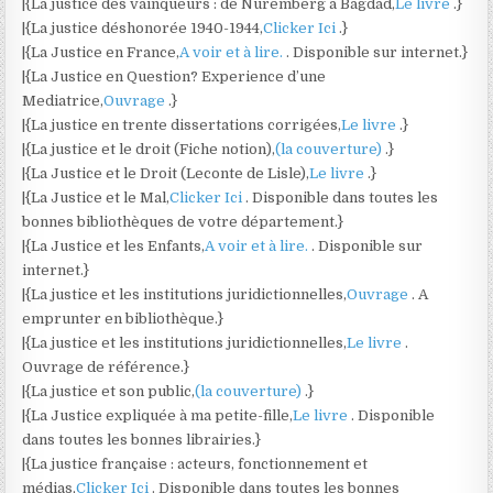
|{La justice des vainqueurs : de Nuremberg à Bagdad,
Le livre
.}
|{La justice déshonorée 1940-1944,
Clicker Ici
.}
|{La Justice en France,
A voir et à lire.
. Disponible sur internet.}
|{La Justice en Question? Experience d’une
Mediatrice,
Ouvrage
.}
|{La justice en trente dissertations corrigées,
Le livre
.}
|{La justice et le droit (Fiche notion),
(la couverture)
.}
|{La Justice et le Droit (Leconte de Lisle),
Le livre
.}
|{La Justice et le Mal,
Clicker Ici
. Disponible dans toutes les
bonnes bibliothèques de votre département.}
|{La Justice et les Enfants,
A voir et à lire.
. Disponible sur
internet.}
|{La justice et les institutions juridictionnelles,
Ouvrage
. A
emprunter en bibliothèque.}
|{La justice et les institutions juridictionnelles,
Le livre
.
Ouvrage de référence.}
|{La justice et son public,
(la couverture)
.}
|{La Justice expliquée à ma petite-fille,
Le livre
. Disponible
dans toutes les bonnes librairies.}
|{La justice française : acteurs, fonctionnement et
médias,
Clicker Ici
. Disponible dans toutes les bonnes