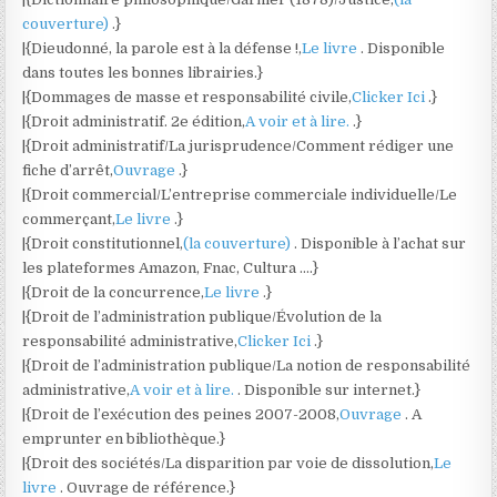
couverture)
.}
|{Dieudonné, la parole est à la défense !,
Le livre
. Disponible
dans toutes les bonnes librairies.}
|{Dommages de masse et responsabilité civile,
Clicker Ici
.}
|{Droit administratif. 2e édition,
A voir et à lire.
.}
|{Droit administratif/La jurisprudence/Comment rédiger une
fiche d’arrêt,
Ouvrage
.}
|{Droit commercial/L’entreprise commerciale individuelle/Le
commerçant,
Le livre
.}
|{Droit constitutionnel,
(la couverture)
. Disponible à l’achat sur
les plateformes Amazon, Fnac, Cultura ….}
|{Droit de la concurrence,
Le livre
.}
|{Droit de l’administration publique/Évolution de la
responsabilité administrative,
Clicker Ici
.}
|{Droit de l’administration publique/La notion de responsabilité
administrative,
A voir et à lire.
. Disponible sur internet.}
|{Droit de l’exécution des peines 2007-2008,
Ouvrage
. A
emprunter en bibliothèque.}
|{Droit des sociétés/La disparition par voie de dissolution,
Le
livre
. Ouvrage de référence.}