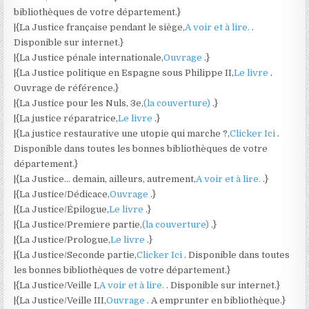
bibliothèques de votre département.}
|{La Justice française pendant le siège,
A voir et à lire.
.
Disponible sur internet.}
|{La Justice pénale internationale,
Ouvrage
.}
|{La Justice politique en Espagne sous Philippe II,
Le livre
.
Ouvrage de référence.}
|{La Justice pour les Nuls, 3e,
(la couverture)
.}
|{La justice réparatrice,
Le livre
.}
|{La justice restaurative une utopie qui marche ?,
Clicker Ici
.
Disponible dans toutes les bonnes bibliothèques de votre
département.}
|{La Justice… demain, ailleurs, autrement,
A voir et à lire.
.}
|{La Justice/Dédicace,
Ouvrage
.}
|{La Justice/Épilogue,
Le livre
.}
|{La Justice/Premiere partie,
(la couverture)
.}
|{La Justice/Prologue,
Le livre
.}
|{La Justice/Seconde partie,
Clicker Ici
. Disponible dans toutes
les bonnes bibliothèques de votre département.}
|{La Justice/Veille I,
A voir et à lire.
. Disponible sur internet.}
|{La Justice/Veille III,
Ouvrage
. A emprunter en bibliothèque.}