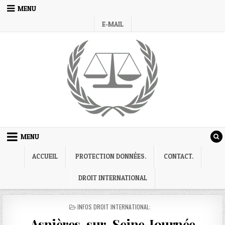
Skip
MENU
to
E-MAIL
content
MENU
ACCUEIL
PROTECTION DONNÉES.
CONTACT.
DROIT INTERNATIONAL
POSTED
INFOS DROIT INTERNATIONAL:
IN
Asnières-sur-Seine,Journée