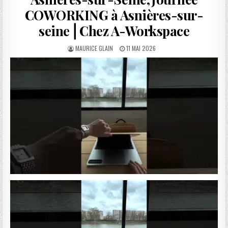
COWORKING à Asnières-sur-
seine⎪Chez A-Workspace
AUTHOR:
PUBLISHED
MAURICE GLAIN
11 MAI 2026
DATE: