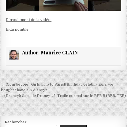
Déroulement de la vidéo:
Indisponible.
.
Author:
Maurice GLAIN
Navigation
← (Courbevoie): Girls Trip to Paris!! Birthday celebrations, we
de
bought chanels & disney!!
(Drancy): Gare de Drancy #1: Trafic normal sur le RER B (RER, TER)
l’article
→
Rechercher