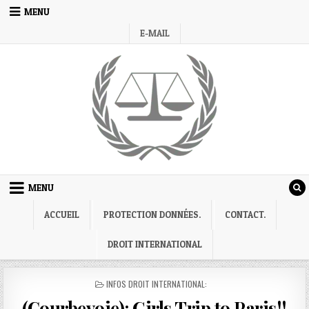
Skip
MENU
to
E-MAIL
content
MENU
ACCUEIL
PROTECTION DONNÉES.
CONTACT.
DROIT INTERNATIONAL
POSTED
INFOS DROIT INTERNATIONAL:
IN
(Courbevoie): Girls Trip to Paris!!