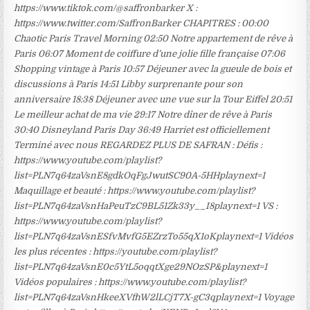
https://www.tiktok.com/@saffronbarker X :
https://www.twitter.com/SaffronBarker CHAPITRES : 00:00
Chaotic Paris Travel Morning 02:50 Notre appartement de rêve à
Paris 06:07 Moment de coiffure d’une jolie fille française 07:06
Shopping vintage à Paris 10:57 Déjeuner avec la gueule de bois et
discussions à Paris 14:51 Libby surprenante pour son
anniversaire 18:38 Déjeuner avec une vue sur la Tour Eiffel 20:51
Le meilleur achat de ma vie 29:17 Notre dîner de rêve à Paris
30:40 Disneyland Paris Day 36:49 Harriet est officiellement
Terminé avec nous REGARDEZ PLUS DE SAFRAN : Défis :
https://www.youtube.com/playlist?
list=PLN7q64zaVsnE8gdkOqFgJwutSC90A-5HHplaynext=1
Maquillage et beauté : https://www.youtube.com/playlist?
list=PLN7q64zaVsnHaPeuTzC9BL51Zk33y__I8playnext=1 VS :
https://www.youtube.com/playlist?
list=PLN7q64zaVsnESfvMvfG5EZrzTo55qX1oKplaynext=1 Vidéos
les plus récentes : https://youtube.com/playlist?
list=PLN7q64zaVsnE0c5YtL5oqqtXge29NOzSP&playnext=1
Vidéos populaires : https://www.youtube.com/playlist?
list=PLN7q64zaVsnHkeeXVfhW2lLCjT7X-gC3qplaynext=1 Voyage