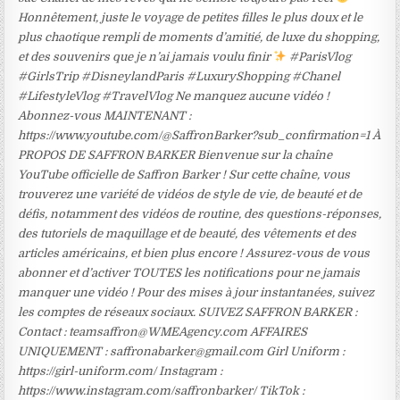
Honnêtement, juste le voyage de petites filles le plus doux et le
plus chaotique rempli de moments d’amitié, de luxe du shopping,
et des souvenirs que je n’ai jamais voulu finir
#ParisVlog
#GirlsTrip #DisneylandParis #LuxuryShopping #Chanel
#LifestyleVlog #TravelVlog Ne manquez aucune vidéo !
Abonnez-vous MAINTENANT :
https://www.youtube.com/@SaffronBarker?sub_confirmation=1 À
PROPOS DE SAFFRON BARKER Bienvenue sur la chaîne
YouTube officielle de Saffron Barker ! Sur cette chaîne, vous
trouverez une variété de vidéos de style de vie, de beauté et de
défis, notamment des vidéos de routine, des questions-réponses,
des tutoriels de maquillage et de beauté, des vêtements et des
articles américains, et bien plus encore ! Assurez-vous de vous
abonner et d’activer TOUTES les notifications pour ne jamais
manquer une vidéo ! Pour des mises à jour instantanées, suivez
les comptes de réseaux sociaux. SUIVEZ SAFFRON BARKER :
Contact : teamsaffron@WMEAgency.com AFFAIRES
UNIQUEMENT : saffronabarker@gmail.com Girl Uniform :
https://girl-uniform.com/ Instagram :
https://www.instagram.com/saffronbarker/ TikTok :