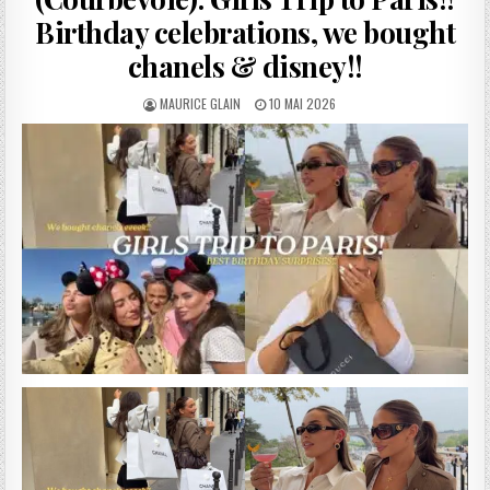
Birthday celebrations, we bought
chanels & disney!!
AUTHOR:
PUBLISHED
MAURICE GLAIN
10 MAI 2026
DATE: