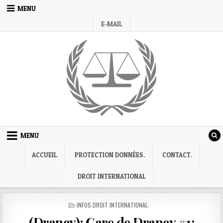
Skip
MENU
to
E-MAIL
content
MENU
ACCUEIL
PROTECTION DONNÉES.
CONTACT.
DROIT INTERNATIONAL
POSTED
INFOS DROIT INTERNATIONAL:
IN
(Drancy): Gare de Drancy #1: