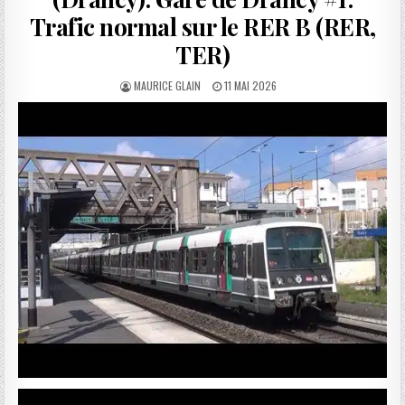
Trafic normal sur le RER B (RER,
TER)
AUTHOR:
PUBLISHED
MAURICE GLAIN
11 MAI 2026
DATE: