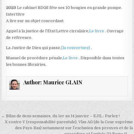
2023
Le cabinet BDGS fête ses 10 bougies en grande pompe.
Intertitre
A lire sur un objet concordant:
Appel à la justice de l’État/Lettre circulaire,
Le livre
. Ouvrage
de référence.
La Justice de Dieu qui passe,
(la couverture)
.
Manuel de procédure pénale,
Le livre
. Disponible dans toutes
les bonnes librairies.
Author:
Maurice GLAIN
Navigation
← Bilan de deux semaines, du 1er au 14 janvier – EJIL : Parlez !
de
X contre Y (responsabilité parentale). Vlas AG (de la Cour suprême
des Pays-Bas) notamment sur l’exclusion des preuves et de la
l’article
procédure et l’article 22 Rome II. →