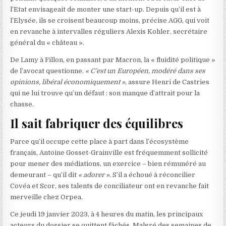
l’Etat envisageait de monter une start-up. Depuis qu’il est à
l’Elysée, ils se croisent beaucoup moins, précise AGG, qui voit
en revanche à intervalles réguliers Alexis Kohler, secrétaire
général du « château ».
De Lamy à Fillon, en passant par Macron, la « fluidité politique »
de l’avocat questionne.
« C’est un Européen, modéré dans ses
opinions, libéral économiquement »
, assure Henri de Castries
qui ne lui trouve qu’un défaut : son manque d’attrait pour la
chasse.
Il sait fabriquer des équilibres
Parce qu’il occupe cette place à part dans l’écosystème
français, Antoine Gosset-Grainville est fréquemment sollicité
pour mener des médiations, un exercice – bien rémunéré au
demeurant – qu’il dit
« adorer ».
S’il a échoué à réconcilier
Covéa et Scor, ses talents de conciliateur ont en revanche fait
merveille chez Orpea.
Ce jeudi 19 janvier 2023, à 4 heures du matin, les principaux
acteurs du dossier se quittent fâchés. Malgré des semaines de