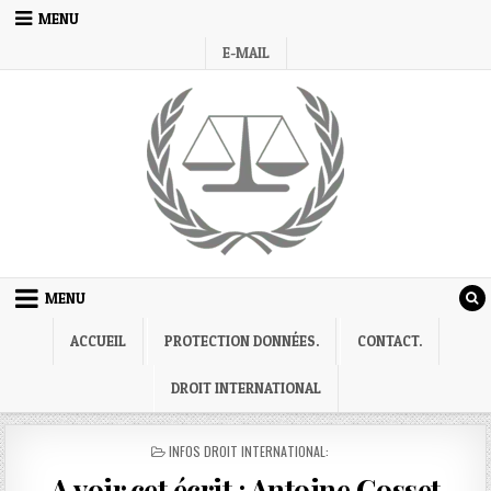
Skip
MENU
to
E-MAIL
content
MENU
ACCUEIL
PROTECTION DONNÉES.
CONTACT.
DROIT INTERNATIONAL
POSTED
INFOS DROIT INTERNATIONAL:
IN
A voir cet écrit : Antoine Gosset