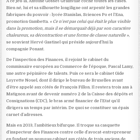
A ce jeu-là, Antoine Gosset-Grainville coche toutes les cases.
Bien né, lui et sa silhouette longiligne ont arpenté les grandes
fabriques du pouvoir : lycée Stanislas, Sciences Po et l’Ena,
promotion Gambetta.
« Ce n’est pas celui qui était le plus visible
dans la promotion, mais il se démarquait déjà par son caractère
chaleureux, sa décontraction et une forme de classe naturelle »
,
se souvient Hervé Gastinel qui préside aujourd’hui la
compagnie Ponant.
De l’inspection des Finances, il rejoint le cabinet du
commissaire européen au Commerce de l’époque, Pascal Lamy,
une autre pépinière de talents. Puis ce sera le cabinet Gide
Loyrette Nouel, dont il dirige le bureau de Bruxelles avant
d’être appelé aux côtés de François Fillon. Il restera trois ans à
Matignon avant de devenir numéro 2 de la Caisse des dépôts et
Consignations (CDC), le bras armé financier de l’Etat qu’il
dirigera un temps par intérim. De quoi se constituer un épais
carnet d’adresses.
Mais en 2013, l’ambitieux bifurque. Il troque sa casquette
d’inspecteur des Finances contre celle d’avocat-entrepreneur
en fondant un nouveau cabinet aux côtés de trois anciens de