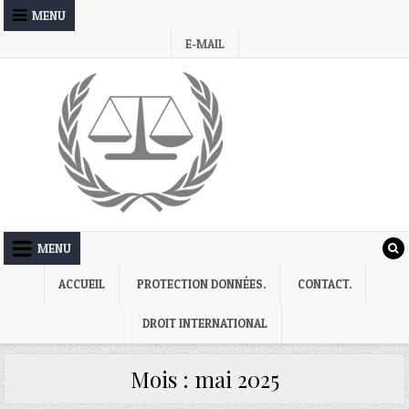
Skip
MENU
to
E-MAIL
content
MENU
ACCUEIL
PROTECTION DONNÉES.
CONTACT.
DROIT INTERNATIONAL
Mois :
mai 2025