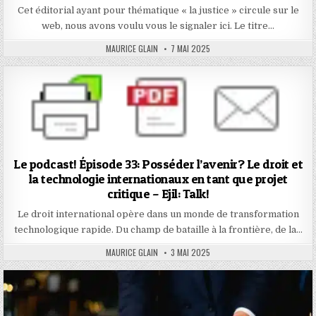
Cet éditorial ayant pour thématique « la justice » circule sur le
web, nous avons voulu vous le signaler ici. Le titre…
AUTHOR:
PUBLISHED
MAURICE GLAIN
7 MAI 2025
DATE:
Le podcast! Épisode 33: Posséder l’avenir? Le droit et
la technologie internationaux en tant que projet
critique – Ejil: Talk!
Le droit international opère dans un monde de transformation
technologique rapide. Du champ de bataille à la frontière, de la…
AUTHOR:
PUBLISHED
MAURICE GLAIN
3 MAI 2025
DATE: