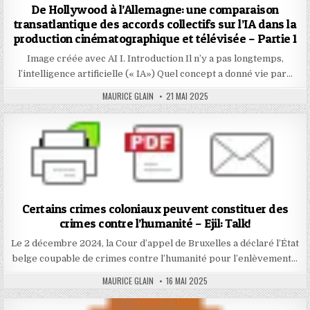
De Hollywood à l’Allemagne: une comparaison
transatlantique des accords collectifs sur l’IA dans la
production cinématographique et télévisée – Partie 1
Image créée avec AI I. Introduction Il n’y a pas longtemps,
l’intelligence artificielle (« IA») Quel concept a donné vie par…
AUTHOR:
PUBLISHED
MAURICE GLAIN
21 MAI 2025
DATE:
Certains crimes coloniaux peuvent constituer des
crimes contre l’humanité – Ejil: Talk!
Le 2 décembre 2024, la Cour d’appel de Bruxelles a déclaré l’État
belge coupable de crimes contre l’humanité pour l’enlèvement…
AUTHOR:
PUBLISHED
MAURICE GLAIN
16 MAI 2025
DATE: