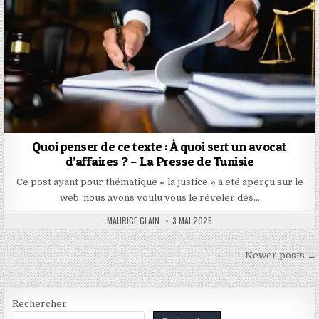
Quoi penser de ce texte : À quoi sert un avocat
d’affaires ? – La Presse de Tunisie
Ce post ayant pour thématique « la justice » a été aperçu sur le
web, nous avons voulu vous le révéler dès…
AUTHOR:
PUBLISHED
MAURICE GLAIN
3 MAI 2025
DATE:
Navigation
Newer posts →
des
articles
Rechercher