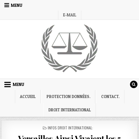
Skip
MENU
to
E-MAIL
content
MENU
ACCUEIL
PROTECTION DONNÉES.
CONTACT.
DROIT INTERNATIONAL
POSTED
INFOS DROIT INTERNATIONAL:
IN
Versailles,Ainsi Vivaient les 5