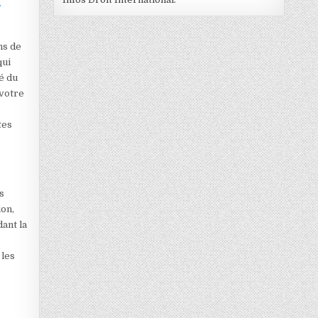
r
ns de
qui
é du
 votre
tes
s
ion,
ant la
 les