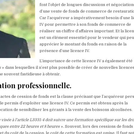
font l’objet de longues discussions et négociation
d’une vente de fonds de commerce de restaurati
Car l’acquéreur a impérativement besoin d’une l
IV pour permettre à son fonds de commerce de
réaliser un chiffre d’affaires important. Et la lice
est un élément essentiel pour le vendeur qui peu
apprécier le montant du fonds en raison de la
présence d’une licence IV.
L’importance de cette licence IV a également été
s
» dans lesquelles il n’est plus possible de créer de nouvelles licences
ue souvent fastidieuse à obtenir.
ation professionnelle.
actes de cession de fonds est la clause précisant que l’acquéreur pe
e permis d’exploiter une licence IV. Ce permis est obtenu après la
ation de sensibiliser les gérants à la vente des boissons alcoolisées.
isée à l’article L3331-4 doit suivre une formation spécifique sur les droi
iques entre 22 heures et 8 heures
». Souvent, lors des cessions de fonds
 du coût de la cession, le coût de cette formation est omise. Il faut no