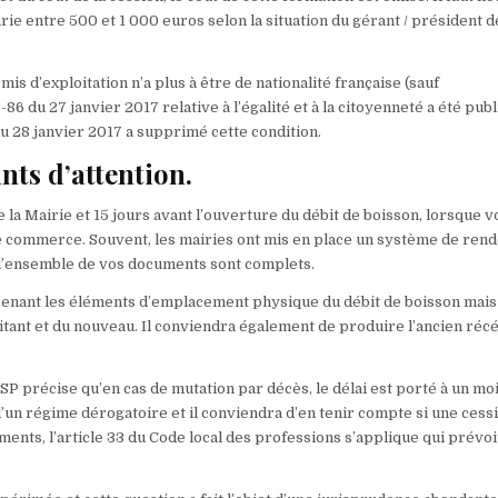
rie entre 500 et 1 000 euros selon la situation du gérant / président d
is d’exploitation n’a plus à être de nationalité française (sauf
-86 du 27 janvier 2017 relative à l’égalité et à la citoyenneté a été pub
du 28 janvier 2017 a supprimé cette condition.
ints d’attention.
e la Mairie et 15 jours avant l’ouverture du débit de boisson, lorsque 
 de commerce. Souvent, les mairies ont mis en place un système de ren
 l’ensemble de vos documents sont complets.
renant les éléments d’emplacement physique du débit de boisson mais
itant et du nouveau. Il conviendra également de produire l’ancien réc
SP précise qu’en cas de mutation par décès, le délai est porté à un moi
d’un régime dérogatoire et il conviendra d’en tenir compte si une cess
nts, l’article 33 du Code local des professions s’applique qui prévoi