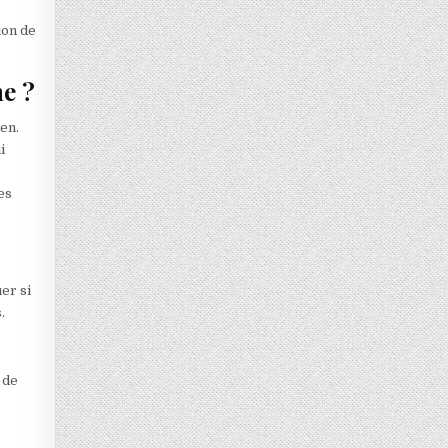
ion de
ne ?
ien.
i
es
er si
.
 de