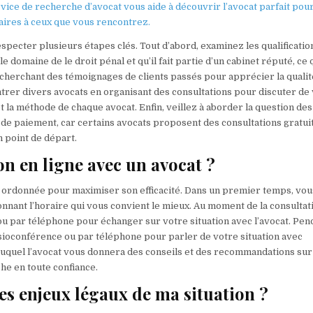
vice de recherche d’avocat vous aide à découvrir l’avocat parfait pou
laires à ceux que vous rencontrez.
respecter plusieurs étapes clés. Tout d’abord, examinez les qualificatio
e domaine de le droit pénal et qu’il fait partie d’un cabinet réputé, ce 
 recherchant des témoignages de clients passés pour apprécier la qualit
contrer divers avocats en organisant des consultations pour discuter de
 la méthode de chaque avocat. Enfin, veillez à aborder la question des
s de paiement, car certains avocats proposent des consultations gratui
n point de départ.
n en ligne avec un avocat ?
e ordonnée pour maximiser son efficacité. Dans un premier temps, vou
onnant l’horaire qui vous convient le mieux. Au moment de la consultat
 par téléphone pour échanger sur votre situation avec l’avocat. Pend
sioconférence ou par téléphone pour parler de votre situation avec
s duquel l’avocat vous donnera des conseils et des recommandations sur
he en toute confiance.
les enjeux légaux de ma situation ?