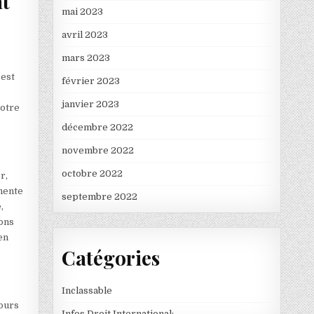
at
mai 2023
avril 2023
mars 2023
’est
février 2023
janvier 2023
votre
décembre 2022
novembre 2022
octobre 2022
r,
inente
septembre 2022
,
ions
en
Catégories
Inclassable
cours
Infos Droit International: