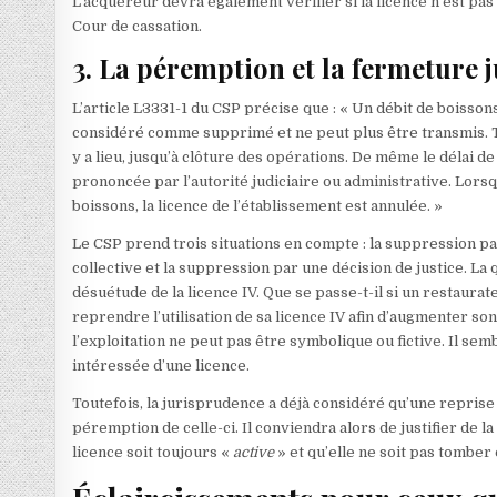
L’acquéreur devra également vérifier si la licence n’est pas
Cour de cassation.
3. La péremption et la fermeture j
L’article L3331-1 du CSP précise que : « Un débit de boissons
considéré comme supprimé et ne peut plus être transmis. Toute
y a lieu, jusqu’à clôture des opérations. De même le délai 
prononcée par l’autorité judiciaire ou administrative. Lorsq
boissons, la licence de l’établissement est annulée. »
Le CSP prend trois situations en compte : la suppression pa
collective et la suppression par une décision de justice. La 
désuétude de la licence IV. Que se passe-t-il si un restaurate
reprendre l’utilisation de sa licence IV afin d’augmenter son
l’exploitation ne peut pas être symbolique ou fictive. Il sem
intéressée d’une licence.
Toutefois, la jurisprudence a déjà considéré qu’une reprise d
péremption de celle-ci. Il conviendra alors de justifier de la 
licence soit toujours «
active
» et qu’elle ne soit pas tomber