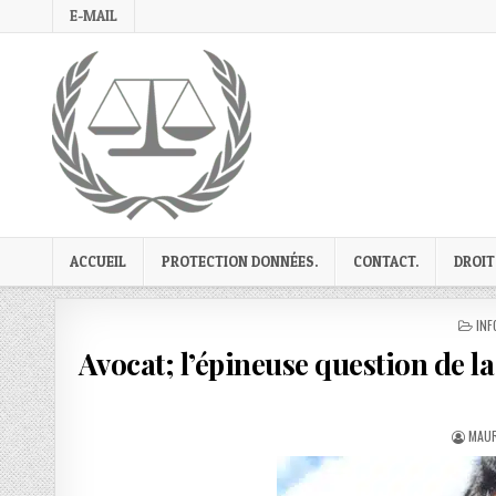
Skip
E-MAIL
to
content
ACCUEIL
PROTECTION DONNÉES.
CONTACT.
DROIT
PO
INF
IN
Avocat; l’épineuse question de la 
AUTH
MAUR