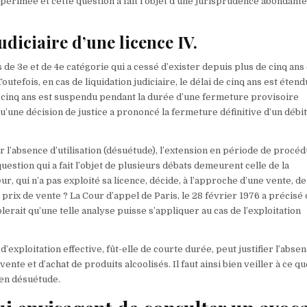
 périmée et cette question a fait l’objet d’une jurisprudence abondante
udiciaire d’une licence IV.
 de 3e et de 4e catégorie qui a cessé d’exister depuis plus de cinq ans
fois, en cas de liquidation judiciaire, le délai de cinq ans est étendu,
de cinq ans est suspendu pendant la durée d’une fermeture provisoire
u’une décision de justice a prononcé la fermeture définitive d’un débi
r l’absence d’utilisation (désuétude), l’extension en période de procé
question qui a fait l’objet de plusieurs débats demeurent celle de la
ur, qui n’a pas exploité sa licence, décide, à l’approche d’une vente, de
 prix de vente ? La Cour d’appel de Paris, le 28 février 1976 a précisé
blerait qu’une telle analyse puisse s’appliquer au cas de l’exploitation
’exploitation effective, fût-elle de courte durée, peut justifier l’abse
vente et d’achat de produits alcoolisés. Il faut ainsi bien veiller à ce qu
 en désuétude.