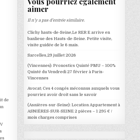
Vous pourriez également
aimer
Il n’y a pas d’entrée similaire.
Clichy hauts-de-Seine,Le RER E arrive en
banlieue des Hauts-de-Seine. Petite visite,
visite guidée de le 6 mais.
Sarcelles,29 juillet 2026
(Vincennes): Pronostics Quinté PMU – 100%
Quinté du Vendredi 27 février à Paris-
Vincennes
Avocat; Ces 4 congés méconnus auxquels vous
pourriez avoir droit sans le savoir
it de
(Asnières-sur-Seine): Location Appartement à
un
ASNIÈRES-SUR-SEINE 2 pièces – 1 295 € /
mois charges comprises
IV
s
les