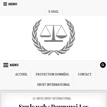
Skip
MENU
to
E-MAIL
content
MENU
ACCUEIL
PROTECTION DONNÉES.
CONTACT.
DROIT INTERNATIONAL
POSTED
INFOS DROIT INTERNATIONAL:
IN
Sur le web : Pourquoi Les