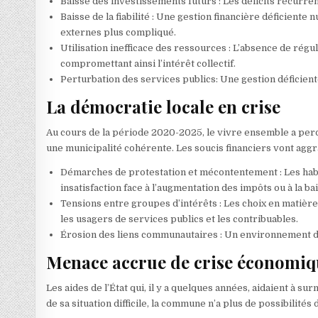
Baisse des investissements futurs : Les déficits récurren
Baisse de la fiabilité : Une gestion financière déficiente 
externes plus compliqué.
Utilisation inefficace des ressources : L’absence de rég
compromettant ainsi l’intérêt collectif.
Perturbation des services publics: Une gestion déficien
La démocratie locale en crise
Au cours de la période 2020-2025, le vivre ensemble a per
une municipalité cohérente. Les soucis financiers vont aggr
Démarches de protestation et mécontentement : Les habi
insatisfaction face à l’augmentation des impôts ou à la ba
Tensions entre groupes d’intérêts : Les choix en matière
les usagers de services publics et les contribuables.
Érosion des liens communautaires : Un environnement de
Menace accrue de crise économiq
Les aides de l’État qui, il y a quelques années, aidaient à s
de sa situation difficile, la commune n’a plus de possibilités 