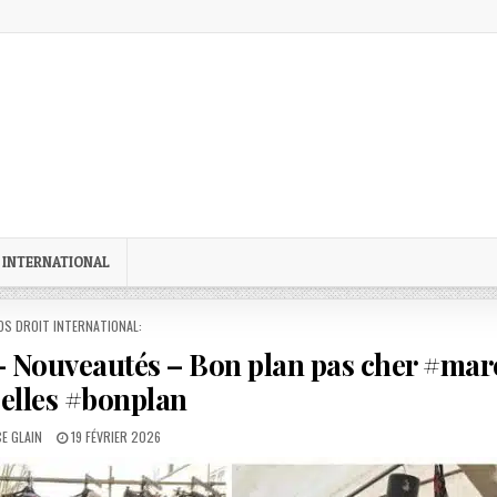
 INTERNATIONAL
STED
OS DROIT INTERNATIONAL:
 – Nouveautés – Bon plan pas cher #ma
elles #bonplan
R:
PUBLISHED
E GLAIN
19 FÉVRIER 2026
DATE: