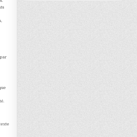
s.
nts
s,
 par
que
té.
texte