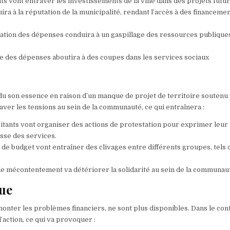
ts vont entraver les investissements de la ville dans des projets futur
nuira à la réputation de la municipalité, rendant l’accès à des financeme
ulation des dépenses conduira à un gaspillage des ressources publique
te des dépenses aboutira à des coupes dans les services sociaux
du son essence en raison d’un manque de projet de territoire soutenu
aver les tensions au sein de la communauté, ce qui entraînera :
tants vont organiser des actions de protestation pour exprimer leur
isse des services.
 de budget vont entraîner des clivages entre différents groupes, tels 
 mécontentement va détériorer la solidarité au sein de la communau
ue
urmonter les problèmes financiers, ne sont plus disponibles. Dans le con
d’action, ce qui va provoquer :