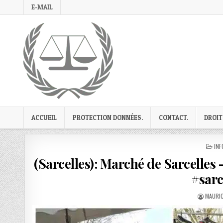
Skip
E-MAIL
to
content
ACCUEIL
PROTECTION DONNÉES.
CONTACT.
DROIT
PO
INF
IN
(Sarcelles): Marché de Sarcelles
#sarc
AUTHO
MAURIC