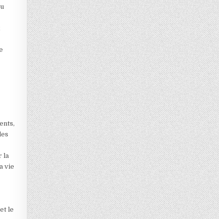
ou
x
e
ents,
les
 la
a vie
et le