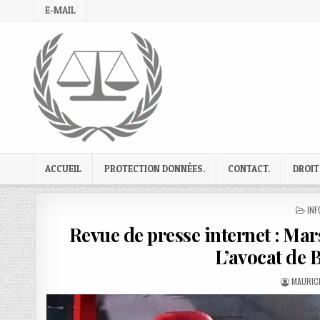
Skip
E-MAIL
to
content
ACCUEIL
PROTECTION DONNÉES.
CONTACT.
DROIT
PO
INF
IN
Revue de presse internet : Mar
L’avocat de 
AUTHOR
MAURICE