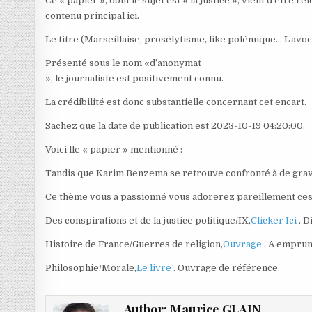
Ce « papier », dont le sujet est « la justice », vient d’être
contenu principal ici.
Le titre (Marseillaise, prosélytisme, like polémique… L’avo
Présenté sous le nom «d’anonymat
», le journaliste est positivement connu.
La crédibilité est donc substantielle concernant cet encart.
Sachez que la date de publication est 2023-10-19 04:20:00.
Voici lle « papier » mentionné :
Tandis que Karim Benzema se retrouve confronté à de grave
Ce thème vous a passionné vous adorerez pareillement ces
Des conspirations et de la justice politique/IX,
Clicker Ici
. 
Histoire de France/Guerres de religion,
Ouvrage
. A emprun
Philosophie/Morale,
Le livre
. Ouvrage de référence.
Author:
Maurice GLAIN