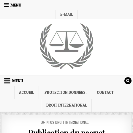
Skip
MENU
to
content
E-MAIL
MENU
ACCUEIL
PROTECTION DONNÉES.
CONTACT.
DROIT INTERNATIONAL
POSTED
INFOS DROIT INTERNATIONAL:
IN
Publication du paquet