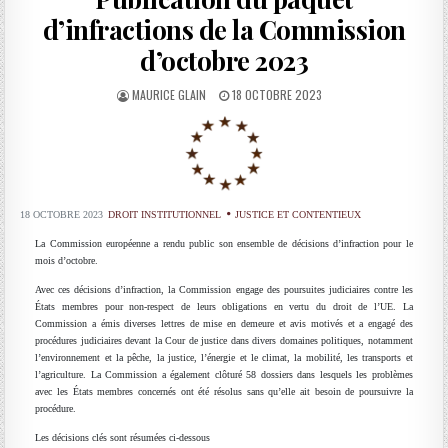
d’infractions de la Commission
d’octobre 2023
AUTHOR:
PUBLISHED
MAURICE GLAIN
18 OCTOBRE 2023
DATE:
18 OCTOBRE 2023
DROIT INSTITUTIONNEL
JUSTICE ET CONTENTIEUX
La Commission européenne a rendu public son ensemble de décisions d’infraction pour le
mois d’octobre.
Avec ces décisions d’infraction, la Commission engage des poursuites judiciaires contre les
États membres pour non-respect de leurs obligations en vertu du droit de l’UE. La
Commission a émis diverses lettres de mise en demeure et avis motivés et a engagé des
procédures judiciaires devant la Cour de justice dans divers domaines politiques, notamment
l’environnement et la pêche, la justice, l’énergie et le climat, la mobilité, les transports et
l’agriculture. La Commission a également clôturé 58 dossiers dans lesquels les problèmes
avec les États membres concernés ont été résolus sans qu’elle ait besoin de poursuivre la
procédure.
Les décisions clés sont résumées ci-dessous