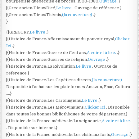
bourgeoisie québécoise en procès, 1900-1930,
Ouvrage
.}
|{Grec ancien/Dieux/Dicé,
Le livre
. Ouvrage de référence.}
|{Grec ancien/Dieux/Thémis,
(la couverture)
.}
}
{{GREGORY,
Le livre
.}
|{Histoire de France/Affermissement du pouvoir royal,
Clicker
Ici
.}
|{Histoire de France/Guerre de Cent ans,
A voir et à lire.
.}
|{Histoire de France/Guerres de religion,
Ouvrage
.}
|{Histoire de France/La Révolution,
Le livre
. Ouvrage de
référence.}
|{Histoire de France/Les Capétiens directs,
(la couverture)
.
Disponible à l’achat sur les plateformes Amazon, Fnac, Cultura
….}
|{Histoire de France/Les Carolingiens,
Le livre
.}
|{Histoire de France/Les Mérovingiens,
Clicker Ici
. Disponible
dans toutes les bonnes bibliothèques de votre département.}
|{Histoire de la France médiévale/La seigneurie,
A voir et à lire.
. Disponible sur internet.}
|{Histoire de la France médiévale/Les châteaux forts,
Ouvrage
.}