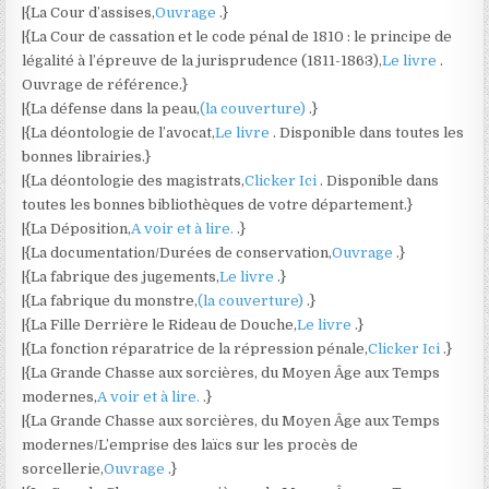
|{La Cour d’assises,
Ouvrage
.}
|{La Cour de cassation et le code pénal de 1810 : le principe de
légalité à l’épreuve de la jurisprudence (1811-1863),
Le livre
.
Ouvrage de référence.}
|{La défense dans la peau,
(la couverture)
.}
|{La déontologie de l’avocat,
Le livre
. Disponible dans toutes les
bonnes librairies.}
|{La déontologie des magistrats,
Clicker Ici
. Disponible dans
toutes les bonnes bibliothèques de votre département.}
|{La Déposition,
A voir et à lire.
.}
|{La documentation/Durées de conservation,
Ouvrage
.}
|{La fabrique des jugements,
Le livre
.}
|{La fabrique du monstre,
(la couverture)
.}
|{La Fille Derrière le Rideau de Douche,
Le livre
.}
|{La fonction réparatrice de la répression pénale,
Clicker Ici
.}
|{La Grande Chasse aux sorcières, du Moyen Âge aux Temps
modernes,
A voir et à lire.
.}
|{La Grande Chasse aux sorcières, du Moyen Âge aux Temps
modernes/L’emprise des laïcs sur les procès de
sorcellerie,
Ouvrage
.}