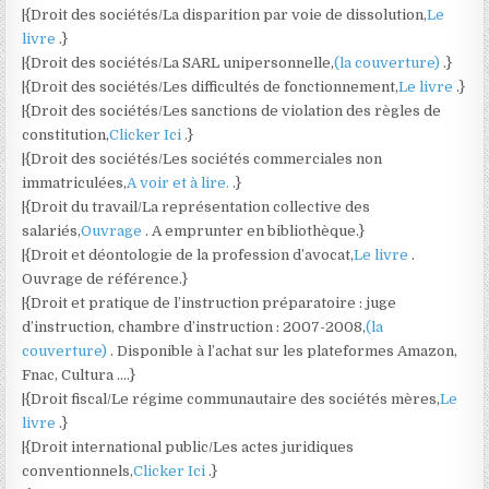
|{Droit des sociétés/La disparition par voie de dissolution,
Le
livre
.}
|{Droit des sociétés/La SARL unipersonnelle,
(la couverture)
.}
|{Droit des sociétés/Les difficultés de fonctionnement,
Le livre
.}
|{Droit des sociétés/Les sanctions de violation des règles de
constitution,
Clicker Ici
.}
|{Droit des sociétés/Les sociétés commerciales non
immatriculées,
A voir et à lire.
.}
|{Droit du travail/La représentation collective des
salariés,
Ouvrage
. A emprunter en bibliothèque.}
|{Droit et déontologie de la profession d’avocat,
Le livre
.
Ouvrage de référence.}
|{Droit et pratique de l’instruction préparatoire : juge
d’instruction, chambre d’instruction : 2007-2008,
(la
couverture)
. Disponible à l’achat sur les plateformes Amazon,
Fnac, Cultura ….}
|{Droit fiscal/Le régime communautaire des sociétés mères,
Le
livre
.}
|{Droit international public/Les actes juridiques
conventionnels,
Clicker Ici
.}