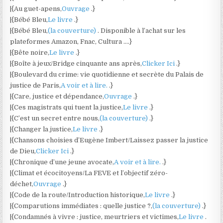
|{Au guet-apens,
Ouvrage
.}
|{Bébé Bleu,
Le livre
.}
|{Bébé Bleu,
(la couverture)
. Disponible à l’achat sur les
plateformes Amazon, Fnac, Cultura ….}
|{Bête noire,
Le livre
.}
|{Boîte à jeux/Bridge cinquante ans après,
Clicker Ici
.}
|{Boulevard du crime: vie quotidienne et secrète du Palais de
justice de Paris,
A voir et à lire.
.}
|{Care, justice et dépendance,
Ouvrage
.}
|{Ces magistrats qui tuent la justice,
Le livre
.}
|{C’est un secret entre nous,
(la couverture)
.}
|{Changer la justice,
Le livre
.}
|{Chansons choisies d’Eugène Imbert/Laissez passer la justice
de Dieu,
Clicker Ici
.}
|{Chronique d’une jeune avocate,
A voir et à lire.
.}
|{Climat et écocitoyens/La FEVE et l’objectif zéro-
déchet,
Ouvrage
.}
|{Code de la route/Introduction historique,
Le livre
.}
|{Comparutions immédiates : quelle justice ?,
(la couverture)
.}
|{Condamnés à vivre : justice, meurtriers et victimes,
Le livre
.