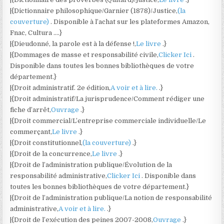
|{Dictionnaire philosophique/Garnier (1878)/Justice,
(la
couverture)
. Disponible à l’achat sur les plateformes Amazon,
Fnac, Cultura ….}
|{Dieudonné, la parole est à la défense !,
Le livre
.}
|{Dommages de masse et responsabilité civile,
Clicker Ici
.
Disponible dans toutes les bonnes bibliothèques de votre
département.}
|{Droit administratif. 2e édition,
A voir et à lire.
.}
|{Droit administratif/La jurisprudence/Comment rédiger une
fiche d’arrêt,
Ouvrage
.}
|{Droit commercial/L’entreprise commerciale individuelle/Le
commerçant,
Le livre
.}
|{Droit constitutionnel,
(la couverture)
.}
|{Droit de la concurrence,
Le livre
.}
|{Droit de l’administration publique/Évolution de la
responsabilité administrative,
Clicker Ici
. Disponible dans
toutes les bonnes bibliothèques de votre département.}
|{Droit de l’administration publique/La notion de responsabilité
administrative,
A voir et à lire.
.}
|{Droit de l’exécution des peines 2007-2008,
Ouvrage
.}