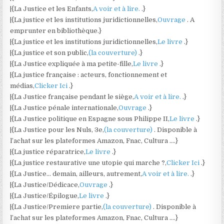
|{La Justice et les Enfants,
A voir et à lire.
.}
|{La justice et les institutions juridictionnelles,
Ouvrage
. A
emprunter en bibliothèque.}
|{La justice et les institutions juridictionnelles,
Le livre
.}
|{La justice et son public,
(la couverture)
.}
|{La Justice expliquée à ma petite-fille,
Le livre
.}
|{La justice française : acteurs, fonctionnement et
médias,
Clicker Ici
.}
|{La Justice française pendant le siège,
A voir et à lire.
.}
|{La Justice pénale internationale,
Ouvrage
.}
|{La Justice politique en Espagne sous Philippe II,
Le livre
.}
|{La Justice pour les Nuls, 3e,
(la couverture)
. Disponible à
l’achat sur les plateformes Amazon, Fnac, Cultura ….}
|{La justice réparatrice,
Le livre
.}
|{La justice restaurative une utopie qui marche ?,
Clicker Ici
.}
|{La Justice… demain, ailleurs, autrement,
A voir et à lire.
.}
|{La Justice/Dédicace,
Ouvrage
.}
|{La Justice/Épilogue,
Le livre
.}
|{La Justice/Premiere partie,
(la couverture)
. Disponible à
l’achat sur les plateformes Amazon, Fnac, Cultura ….}