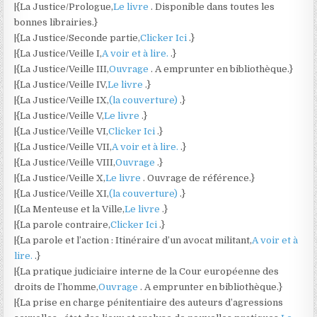
|{La Justice/Prologue,
Le livre
. Disponible dans toutes les
bonnes librairies.}
|{La Justice/Seconde partie,
Clicker Ici
.}
|{La Justice/Veille I,
A voir et à lire.
.}
|{La Justice/Veille III,
Ouvrage
. A emprunter en bibliothèque.}
|{La Justice/Veille IV,
Le livre
.}
|{La Justice/Veille IX,
(la couverture)
.}
|{La Justice/Veille V,
Le livre
.}
|{La Justice/Veille VI,
Clicker Ici
.}
|{La Justice/Veille VII,
A voir et à lire.
.}
|{La Justice/Veille VIII,
Ouvrage
.}
|{La Justice/Veille X,
Le livre
. Ouvrage de référence.}
|{La Justice/Veille XI,
(la couverture)
.}
|{La Menteuse et la Ville,
Le livre
.}
|{La parole contraire,
Clicker Ici
.}
|{La parole et l’action : Itinéraire d’un avocat militant,
A voir et à
lire.
.}
|{La pratique judiciaire interne de la Cour européenne des
droits de l’homme,
Ouvrage
. A emprunter en bibliothèque.}
|{La prise en charge pénitentiaire des auteurs d’agressions