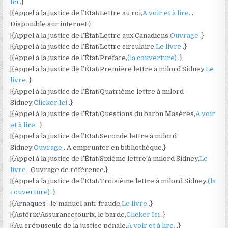
Ici
.}
|{Appel à la justice de l’État/Lettre au roi,
A voir et à lire.
.
Disponible sur internet.}
|{Appel à la justice de l’État/Lettre aux Canadiens,
Ouvrage
.}
|{Appel à la justice de l’État/Lettre circulaire,
Le livre
.}
|{Appel à la justice de l’État/Préface,
(la couverture)
.}
|{Appel à la justice de l’État/Première lettre à milord Sidney,
Le
livre
.}
|{Appel à la justice de l’État/Quatrième lettre à milord
Sidney,
Clicker Ici
.}
|{Appel à la justice de l’État/Questions du baron Masères,
A voir
et à lire.
.}
|{Appel à la justice de l’État/Seconde lettre à milord
Sidney,
Ouvrage
. A emprunter en bibliothèque.}
|{Appel à la justice de l’État/Sixième lettre à milord Sidney,
Le
livre
. Ouvrage de référence.}
|{Appel à la justice de l’État/Troisième lettre à milord Sidney,
(la
couverture)
.}
|{Arnaques : le manuel anti-fraude,
Le livre
.}
|{Astérix/Assurancetourix, le barde,
Clicker Ici
.}
|{Au crépuscule de la justice pénale,
A voir et à lire.
.}