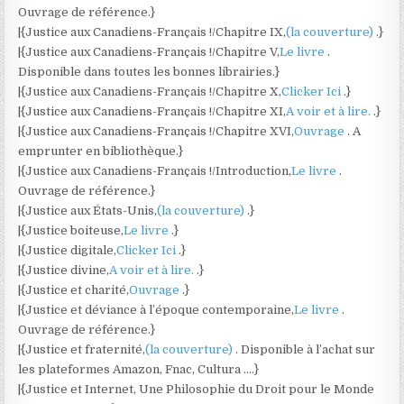
Ouvrage de référence.}
|{Justice aux Canadiens-Français !/Chapitre IX,
(la couverture)
.}
|{Justice aux Canadiens-Français !/Chapitre V,
Le livre
.
Disponible dans toutes les bonnes librairies.}
|{Justice aux Canadiens-Français !/Chapitre X,
Clicker Ici
.}
|{Justice aux Canadiens-Français !/Chapitre XI,
A voir et à lire.
.}
|{Justice aux Canadiens-Français !/Chapitre XVI,
Ouvrage
. A
emprunter en bibliothèque.}
|{Justice aux Canadiens-Français !/Introduction,
Le livre
.
Ouvrage de référence.}
|{Justice aux États-Unis,
(la couverture)
.}
|{Justice boiteuse,
Le livre
.}
|{Justice digitale,
Clicker Ici
.}
|{Justice divine,
A voir et à lire.
.}
|{Justice et charité,
Ouvrage
.}
|{Justice et déviance à l’époque contemporaine,
Le livre
.
Ouvrage de référence.}
|{Justice et fraternité,
(la couverture)
. Disponible à l’achat sur
les plateformes Amazon, Fnac, Cultura ….}
|{Justice et Internet, Une Philosophie du Droit pour le Monde