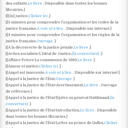
des enfants,
Le livre
. Disponible dans toutes les bonnes
librairies.}
|{(In) justice,
Clicker Ici
.}
|{3 minutes pour comprendre l’organisation et les codes de la
justice française,
A voir et à lire.
. Disponible sur internet.}
|{3 minutes pour comprendre l’organisation et les règles de la
justice française,
Ouvrage
.}
|{À la découverte de la justice pénale,
Le livre
.}
|{Action socialiste/L’Idéal de Justice,
(la couverture)
.}
|{Affaire Priore/La commission de 1969,
Le livre
.}
|{Amour et justice,
Clicker Ici
.}
|{Angel est innocente,
A voir et à lire.
. Disponible sur internet.}
|{Appel à la justice de l’État,
Ouvrage
.}
|{Appel à la justice de l’État/Avertissement,
Le livre
. Ouvrage
de référence.}
|{Appel à la justice de l’État/Épitre au général Haldimand,
(la
couverture)
.}
|{Appel à la justice de l’État/Introduction,
Le livre
. Disponible
dans toutes les bonnes librairies.}
|{Appel à la justice de l’État/Lettre au prince de Galles,
Clicker