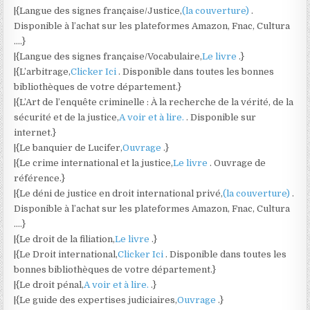
|{Langue des signes française/Justice,
(la couverture)
.
Disponible à l’achat sur les plateformes Amazon, Fnac, Cultura
….}
|{Langue des signes française/Vocabulaire,
Le livre
.}
|{L’arbitrage,
Clicker Ici
. Disponible dans toutes les bonnes
bibliothèques de votre département.}
|{L’Art de l’enquête criminelle : À la recherche de la vérité, de la
sécurité et de la justice,
A voir et à lire.
. Disponible sur
internet.}
|{Le banquier de Lucifer,
Ouvrage
.}
|{Le crime international et la justice,
Le livre
. Ouvrage de
référence.}
|{Le déni de justice en droit international privé,
(la couverture)
.
Disponible à l’achat sur les plateformes Amazon, Fnac, Cultura
….}
|{Le droit de la filiation,
Le livre
.}
|{Le Droit international,
Clicker Ici
. Disponible dans toutes les
bonnes bibliothèques de votre département.}
|{Le droit pénal,
A voir et à lire.
.}
|{Le guide des expertises judiciaires,
Ouvrage
.}