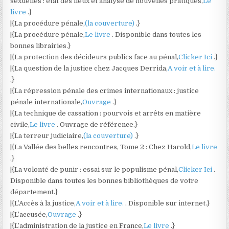
sexuelles : état des lieux et analyse de nouvelles pratiques,
Le
livre
.}
|{La procédure pénale,
(la couverture)
.}
|{La procédure pénale,
Le livre
. Disponible dans toutes les
bonnes librairies.}
|{La protection des décideurs publics face au pénal,
Clicker Ici
.}
|{La question de la justice chez Jacques Derrida,
A voir et à lire.
.}
|{La répression pénale des crimes internationaux : justice
pénale internationale,
Ouvrage
.}
|{La technique de cassation : pourvois et arrêts en matière
civile,
Le livre
. Ouvrage de référence.}
|{La terreur judiciaire,
(la couverture)
.}
|{La Vallée des belles rencontres, Tome 2 : Chez Harold,
Le livre
.}
|{La volonté de punir : essai sur le populisme pénal,
Clicker Ici
.
Disponible dans toutes les bonnes bibliothèques de votre
département.}
|{L’Accès à la justice,
A voir et à lire.
. Disponible sur internet.}
|{L’accusée,
Ouvrage
.}
|{L’administration de la justice en France,
Le livre
.}