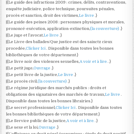
|{Le guide des infractions 2009 : crimes, délits, contraventions,
enquête judiciaire, police technique, poursuites pénales,
procès et sanction, droit des victimes,
Le livre
.}
|{Le guide des peines 2008 : personnes physiques et morales,
prononcé-exécution, application-extinction,
(la couverture)
.}
|{Le juge et l’avocat,
Le livre
.}
|{Le Livre des ballades/Que justice est des sainctz cieux
procedée,
Clicker Ici
. Disponible dans toutes les bonnes
bibliothèques de votre département.}
|{Le livre noir des violences sexuelles,
A voir et à lire.
.}
|{Le petit juge,
Ouvrage
.}
|{Le petit livre de la justice,
Le livre
.}
|{Le procès civil,
(la couverture)
.}
|{Le régime juridique des marchés publics : droits et
obligations des signataires des marchés de travaux,
Le livre
.
Disponible dans toutes les bonnes librairies.}
|{Le secret professionnel,
Clicker Ici
. Disponible dans toutes
les bonnes bibliothèques de votre département.}
|{Le Service public de la justice,
A voir et à lire.
.}
|{Le sexe et la loi,
Ouvrage
.}
|{L’efficience en droit pénal économique : étude de droit positif