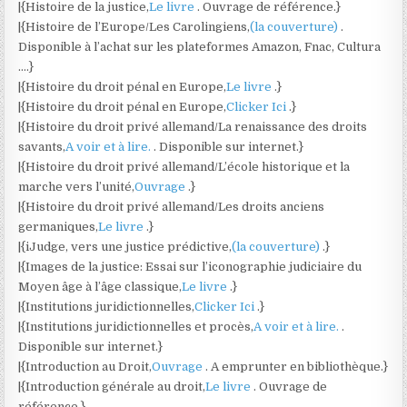
|{Histoire de la justice,
Le livre
. Ouvrage de référence.}
|{Histoire de l’Europe/Les Carolingiens,
(la couverture)
.
Disponible à l’achat sur les plateformes Amazon, Fnac, Cultura
….}
|{Histoire du droit pénal en Europe,
Le livre
.}
|{Histoire du droit pénal en Europe,
Clicker Ici
.}
|{Histoire du droit privé allemand/La renaissance des droits
savants,
A voir et à lire.
. Disponible sur internet.}
|{Histoire du droit privé allemand/L’école historique et la
marche vers l’unité,
Ouvrage
.}
|{Histoire du droit privé allemand/Les droits anciens
germaniques,
Le livre
.}
|{iJudge, vers une justice prédictive,
(la couverture)
.}
|{Images de la justice: Essai sur l’iconographie judiciaire du
Moyen âge à l’âge classique,
Le livre
.}
|{Institutions juridictionnelles,
Clicker Ici
.}
|{Institutions juridictionnelles et procès,
A voir et à lire.
.
Disponible sur internet.}
|{Introduction au Droit,
Ouvrage
. A emprunter en bibliothèque.}
|{Introduction générale au droit,
Le livre
. Ouvrage de
référence.}