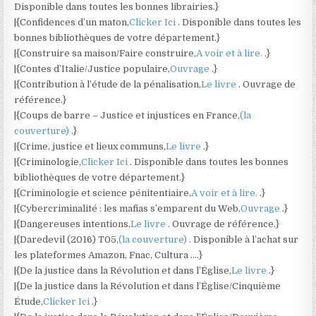
Disponible dans toutes les bonnes librairies.}
|{Confidences d’un maton,
Clicker Ici
. Disponible dans toutes les
bonnes bibliothèques de votre département.}
|{Construire sa maison/Faire construire,
A voir et à lire.
.}
|{Contes d’Italie/Justice populaire,
Ouvrage
.}
|{Contribution à l’étude de la pénalisation,
Le livre
. Ouvrage de
référence.}
|{Coups de barre – Justice et injustices en France,
(la
couverture)
.}
|{Crime, justice et lieux communs,
Le livre
.}
|{Criminologie,
Clicker Ici
. Disponible dans toutes les bonnes
bibliothèques de votre département.}
|{Criminologie et science pénitentiaire,
A voir et à lire.
.}
|{Cybercriminalité : les mafias s’emparent du Web,
Ouvrage
.}
|{Dangereuses intentions,
Le livre
. Ouvrage de référence.}
|{Daredevil (2016) T05,
(la couverture)
. Disponible à l’achat sur
les plateformes Amazon, Fnac, Cultura ….}
|{De la justice dans la Révolution et dans l’Église,
Le livre
.}
|{De la justice dans la Révolution et dans l’Église/Cinquième
Étude,
Clicker Ici
.}