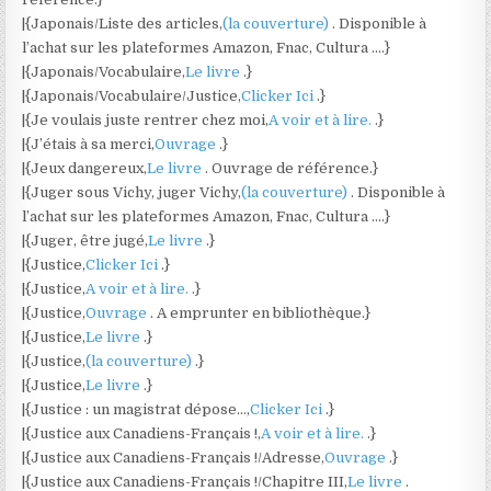
|{Japonais/Liste des articles,
(la couverture)
. Disponible à
l’achat sur les plateformes Amazon, Fnac, Cultura ….}
|{Japonais/Vocabulaire,
Le livre
.}
|{Japonais/Vocabulaire/Justice,
Clicker Ici
.}
|{Je voulais juste rentrer chez moi,
A voir et à lire.
.}
|{J’étais à sa merci,
Ouvrage
.}
|{Jeux dangereux,
Le livre
. Ouvrage de référence.}
|{Juger sous Vichy, juger Vichy,
(la couverture)
. Disponible à
l’achat sur les plateformes Amazon, Fnac, Cultura ….}
|{Juger, être jugé,
Le livre
.}
|{Justice,
Clicker Ici
.}
|{Justice,
A voir et à lire.
.}
|{Justice,
Ouvrage
. A emprunter en bibliothèque.}
|{Justice,
Le livre
.}
|{Justice,
(la couverture)
.}
|{Justice,
Le livre
.}
|{Justice : un magistrat dépose…,
Clicker Ici
.}
|{Justice aux Canadiens-Français !,
A voir et à lire.
.}
|{Justice aux Canadiens-Français !/Adresse,
Ouvrage
.}
|{Justice aux Canadiens-Français !/Chapitre III,
Le livre
.