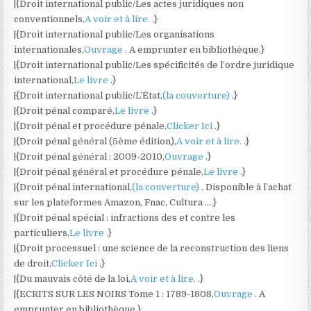
|{Droit international public/Les actes juridiques non
conventionnels,
A voir et à lire.
.}
|{Droit international public/Les organisations
internationales,
Ouvrage
. A emprunter en bibliothèque.}
|{Droit international public/Les spécificités de l’ordre juridique
international,
Le livre
.}
|{Droit international public/L’État,
(la couverture)
.}
|{Droit pénal comparé,
Le livre
.}
|{Droit pénal et procédure pénale,
Clicker Ici
.}
|{Droit pénal général (5ème édition),
A voir et à lire.
.}
|{Droit pénal général : 2009-2010,
Ouvrage
.}
|{Droit pénal général et procédure pénale,
Le livre
.}
|{Droit pénal international,
(la couverture)
. Disponible à l’achat
sur les plateformes Amazon, Fnac, Cultura ….}
|{Droit pénal spécial : infractions des et contre les
particuliers,
Le livre
.}
|{Droit processuel : une science de la reconstruction des liens
de droit,
Clicker Ici
.}
|{Du mauvais côté de la loi,
A voir et à lire.
.}
|{ECRITS SUR LES NOIRS Tome 1 : 1789-1808,
Ouvrage
. A
emprunter en bibliothèque.}