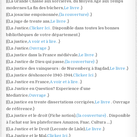
|{La Grande Chasse aux sorcières, du Moyen Âge aux Temps
modernes/La fin des bûchers,
Le livre
.}
|{La josacine empoisonnée,
(la couverture)
.}
|{La juge de trente ans,
Le livre
.}
|{La Justice,
Clicker Ici
. Disponible dans toutes les bonnes
bibliothèques de votre département.}
|{La justice,
A voir et à lire.
.}
|{La Justice,
Ouvrage
.}
|{La justice dans la France médiévale,
Le livre
.}
|{La Justice de Dieu qui passe,
(la couverture)
.}
|{La justice des vainqueurs : de Nuremberg à Bagdad,
Le livre
.}
|{La justice déshonorée 1940-1944,
Clicker Ici
.}
|{La Justice en France,
A voir et à lire.
.}
|{La Justice en Question? Experience d’une
Mediatrice,
Ouvrage
.}
|{La justice en trente dissertations corrigées,
Le livre
. Ouvrage
de référence.}
|{La justice et le droit (Fiche notion),
(la couverture)
. Disponible
à l’achat sur les plateformes Amazon, Fnac, Cultura ….}
|{La Justice et le Droit (Leconte de Lisle),
Le livre
.}
|{La Justice et le Mal,
Clicker Ici
.}