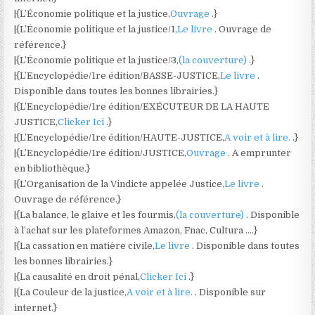
|{L’Économie politique et la justice,
Ouvrage
.}
|{L’Économie politique et la justice/1,
Le livre
. Ouvrage de
référence.}
|{L’Économie politique et la justice/3,
(la couverture)
.}
|{L’Encyclopédie/1re édition/BASSE-JUSTICE,
Le livre
.
Disponible dans toutes les bonnes librairies.}
|{L’Encyclopédie/1re édition/EXÉCUTEUR DE LA HAUTE
JUSTICE,
Clicker Ici
.}
|{L’Encyclopédie/1re édition/HAUTE-JUSTICE,
A voir et à lire.
.}
|{L’Encyclopédie/1re édition/JUSTICE,
Ouvrage
. A emprunter
en bibliothèque.}
|{L’Organisation de la Vindicte appelée Justice,
Le livre
.
Ouvrage de référence.}
|{La balance, le glaive et les fourmis,
(la couverture)
. Disponible
à l’achat sur les plateformes Amazon, Fnac, Cultura ….}
|{La cassation en matière civile,
Le livre
. Disponible dans toutes
les bonnes librairies.}
|{La causalité en droit pénal,
Clicker Ici
.}
|{La Couleur de la justice,
A voir et à lire.
. Disponible sur
internet.}