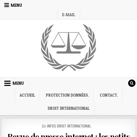
Skip
MENU
to
E-MAIL
content
MENU
ACCUEIL
PROTECTION DONNÉES.
CONTACT.
DROIT INTERNATIONAL
POSTED
INFOS DROIT INTERNATIONAL:
IN
Revue de presse internet : les petits