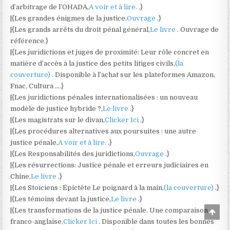
d’arbitrage de l’OHADA,
A voir et à lire.
.}
|{Les grandes énigmes de la justice,
Ouvrage
.}
|{Les grands arrêts du droit pénal général,
Le livre
. Ouvrage de
référence.}
|{Les juridictions et juges de proximité: Leur rôle concret en
matière d’accès à la justice des petits litiges civils,
(la
couverture)
. Disponible à l’achat sur les plateformes Amazon,
Fnac, Cultura ….}
|{Les juridictions pénales internationalisées : un nouveau
modèle de justice hybride ?,
Le livre
.}
|{Les magistrats sur le divan,
Clicker Ici
.}
|{Les procédures alternatives aux poursuites : une autre
justice pénale,
A voir et à lire.
.}
|{Les Responsabilités des juridictions,
Ouvrage
.}
|{Les résurrections: Justice pénale et erreurs judiciaires en
Chine,
Le livre
.}
|{Les Stoïciens : Épictète Le poignard à la main,
(la couverture)
.}
|{Les témoins devant la justice,
Le livre
.}
|{Les transformations de la justice pénale. Une comparaison
Scro
to
franco-anglaise,
Clicker Ici
. Disponible dans toutes les bonnes
Top