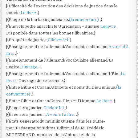
|{Efficacité de l’exécution des décisions de justice dans le
monde,
Le livre
.}
|{Éloge de la barbarie judiciaire,
(la couverture)
.}
|{Encyclopédie anarchiste/Juridiction – Justice,
Le livre
.
Disponible dans toutes les bonnes librairies.}
|{En-quête de justice,
Clicker Ici
.}
|{Enseignement de l’allemand/Vocabulaire allemand,
A voir et à
lire.
.}
|{Enseignement de l’allemand/Vocabulaire allemand/La
justice,
Ouvrage
.}
|{Enseignement de l’allemand/Vocabulaire allemand/L’État,
Le
livre
. Ouvrage de référence.}
|{Entre Bible et Coran/Attributs et noms du Dieu unique,
(la
couverture)
.}
|{Entre Bible et Coran/Entre Dieu et l’Homme,
Le livre
.}
|{Et ce sera justice,
Clicker Ici
.}
|{Et ce sera justice…,
A voir et à lire.
.}
|{États généraux du multilinguisme dans les outre-
mer/Présentation/Éditos/Éditorial de M. Frédéric
MITTERRAND, ministre de la Culture et de la