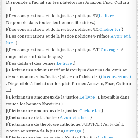
Disponible à l’achat sur les plateformes Amazon, Fnac, Cultura
….}
|{Des conspirations et de la justice politique/IV,
Le livre
.
Disponible dans toutes les bonnes librairies.}
|{Des conspirations et de la justice politique/IX,
Clicker Ici
.}
|{Des conspirations et de la justice politique/Préface,
A voir et à
lire.
.}
|{Des conspirations et de la justice politique/VII,
Ouvrage
. A
emprunter en bibliothèque.}
|{Des délits et des peines,
Le livre
.}
|{Dictionnaire administratif et historique des rues de Paris et
de ses monuments/Justice (place du Palais-de-),
(la couverture)
. Disponible à l’achat sur les plateformes Amazon, Fnac, Cultura
….}
|{Dictionnaire amoureux de la justice,
Le livre
. Disponible dans
toutes les bonnes librairies.}
|{Dictionnaire amoureux de la justice,
Clicker Ici
.}
|{Dictionnaire de la Justice,
A voir et à lire.
.}
|{Dictionnaire de théologie catholique/JUSTICE (Vertu de) I.
Notion et nature de la justice,
Ouvrage
.}
|{Dictionnaire des proverbes (Quitard)/justice,
Le livre
.}