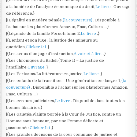
à la lumière de l’analyse économique du droit,
Le livre
. Ouvrage
de référence.}
|{L’égalité en matière pénale,
(la couverture)
. Disponible à
l’achat sur les plateformes Amazon, Fnac, Cultura ….}
|{Légende de la famille Forseti tome 2,
Le livre
.}
|{L’enfant et son juge : la justice des mineurs au
quotidien,
Clicker Ici
.}
|{Les aveux d’un juge d’instruction,
A voir et à lire.
.}
|{Les chroniques du Radch (Tome 1) – La justice de
l’ancillaire,
Ouvrage
.}
|{Les Écrivains/La littérature en justice,
Le livre
.}
|{Les enfants de la transition – Une génération en danger ?,
(la
couverture)
. Disponible à l’achat sur les plateformes Amazon,
Fnac, Cultura ….}
|{Les erreurs judiciaires,
Le livre
. Disponible dans toutes les
bonnes librairies.}
|{Les Gaietés/Plainte portée à la Cour de Justice, contre un
Homme sans honneur, par une Femme délicate et
passionnée,
Clicker Ici
.}
|{Les grandes décisions de la cour commune de justice et