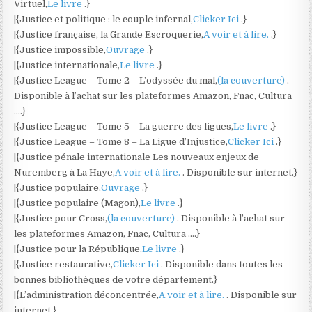
Virtuel,
Le livre
.}
|{Justice et politique : le couple infernal,
Clicker Ici
.}
|{Justice française, la Grande Escroquerie,
A voir et à lire.
.}
|{Justice impossible,
Ouvrage
.}
|{Justice internationale,
Le livre
.}
|{Justice League – Tome 2 – L’odyssée du mal,
(la couverture)
.
Disponible à l’achat sur les plateformes Amazon, Fnac, Cultura
….}
|{Justice League – Tome 5 – La guerre des ligues,
Le livre
.}
|{Justice League – Tome 8 – La Ligue d’Injustice,
Clicker Ici
.}
|{Justice pénale internationale Les nouveaux enjeux de
Nuremberg à La Haye,
A voir et à lire.
. Disponible sur internet.}
|{Justice populaire,
Ouvrage
.}
|{Justice populaire (Magon),
Le livre
.}
|{Justice pour Cross,
(la couverture)
. Disponible à l’achat sur
les plateformes Amazon, Fnac, Cultura ….}
|{Justice pour la République,
Le livre
.}
|{Justice restaurative,
Clicker Ici
. Disponible dans toutes les
bonnes bibliothèques de votre département.}
|{L’administration déconcentrée,
A voir et à lire.
. Disponible sur
internet.}