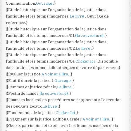
Communication,
Ouvrage
.}
|{Étude historique sur l’organisation de la justice dans
l’antiquité et les temps modernes,
Le livre
. Ouvrage de
référence.}
|{Étude historique sur l’organisation de la justice dans
l’antiquité et les temps modernes/01,
(la couverture)
.}
|{Étude historique sur l’organisation de la justice dans
l’antiquité et les temps modernes/02,
Le livre
.}
|{Étude historique sur l’organisation de la justice dans
l’antiquité et les temps modernes/04,
Clicker Ici
. Disponible
dans toutes les bonnes bibliothèques de votre département.}
|{Évaluer la justice,
A voir et à lire.
.}
|{Faut-il durcir la justice ?,
Ouvrage
.}
|{Femmes et justice pénale,
Le livre
.}
|{Festin de haines,
(la couverture)
.}
|{Finances locales/Les procédures se rapportant à l’exécution
des budgets locaux,
Le livre
.}
|{Fondements de la justice,
Clicker Ici
.}
|{Fragment sur la justice/Édition Garnier,
A voir et à lire.
.}
|{Genre, patrimoine et droit civil : Les femmes mariées de la