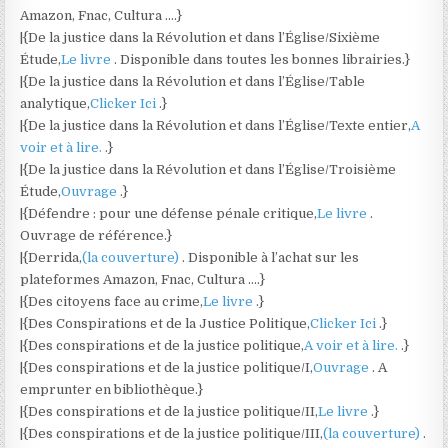
Amazon, Fnac, Cultura ….}
|{De la justice dans la Révolution et dans l’Église/Sixième
Étude,
Le livre
. Disponible dans toutes les bonnes librairies.}
|{De la justice dans la Révolution et dans l’Église/Table
analytique,
Clicker Ici
.}
|{De la justice dans la Révolution et dans l’Église/Texte entier,
A
voir et à lire.
.}
|{De la justice dans la Révolution et dans l’Église/Troisième
Étude,
Ouvrage
.}
|{Défendre : pour une défense pénale critique,
Le livre
.
Ouvrage de référence.}
|{Derrida,
(la couverture)
. Disponible à l’achat sur les
plateformes Amazon, Fnac, Cultura ….}
|{Des citoyens face au crime,
Le livre
.}
|{Des Conspirations et de la Justice Politique,
Clicker Ici
.}
|{Des conspirations et de la justice politique,
A voir et à lire.
.}
|{Des conspirations et de la justice politique/I,
Ouvrage
. A
emprunter en bibliothèque.}
|{Des conspirations et de la justice politique/II,
Le livre
.}
|{Des conspirations et de la justice politique/III,
(la couverture)
.