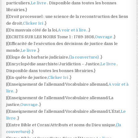
particuliers,
Le livre
. Disponible dans toutes les bonnes
librairies.}
|{Droit processuel : une science de la reconstruction des liens
de droit,
Clicker Ici
.}
|{Du mauvais côté de la loi,
A voir et à lire.
.}
|{ECRITS SUR LES NOIRS Tome 1 : 1789-1808,
Ouvrage
.}
|{Efficacité de l’exécution des décisions de justice dans le
monde,
Le livre
.}
|{Éloge de la barbarie judiciaire,
(la couverture)
.}
|{Encyclopédie anarchiste/Juridiction – Justice,
Le livre
.
Disponible dans toutes les bonnes librairies.}
|{En-quête de justice,
Clicker Ici
.}
|{Enseignement de l’allemand/Vocabulaire allemand,
A voir et à
lire.
.}
|{Enseignement de l’allemand/Vocabulaire allemand/La
justice,
Ouvrage
.}
|{Enseignement de l’allemand/Vocabulaire allemand/L’État,
Le
livre
.}
|{Entre Bible et Coran/Attributs et noms du Dieu unique,
(la
couverture)
.}