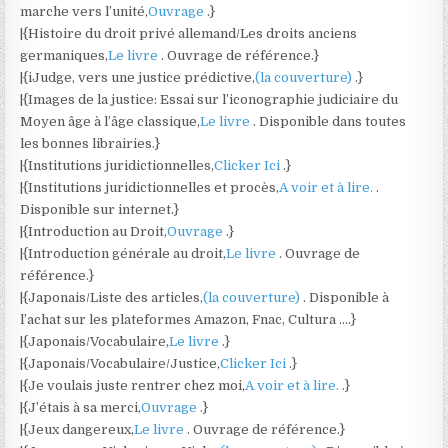
marche vers l’unité,
Ouvrage
.}
|{Histoire du droit privé allemand/Les droits anciens
germaniques,
Le livre
. Ouvrage de référence.}
|{iJudge, vers une justice prédictive,
(la couverture)
.}
|{Images de la justice: Essai sur l’iconographie judiciaire du
Moyen âge à l’âge classique,
Le livre
. Disponible dans toutes
les bonnes librairies.}
|{Institutions juridictionnelles,
Clicker Ici
.}
|{Institutions juridictionnelles et procès,
A voir et à lire.
.
Disponible sur internet.}
|{Introduction au Droit,
Ouvrage
.}
|{Introduction générale au droit,
Le livre
. Ouvrage de
référence.}
|{Japonais/Liste des articles,
(la couverture)
. Disponible à
l’achat sur les plateformes Amazon, Fnac, Cultura ….}
|{Japonais/Vocabulaire,
Le livre
.}
|{Japonais/Vocabulaire/Justice,
Clicker Ici
.}
|{Je voulais juste rentrer chez moi,
A voir et à lire.
.}
|{J’étais à sa merci,
Ouvrage
.}
|{Jeux dangereux,
Le livre
. Ouvrage de référence.}