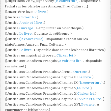
|{Juger sous Vichy, juger Vichy,
(la couverture)
. Disponible à
l’achat sur les plateformes Amazon, Fnac, Cultura ….}
|{Juger, être jugé,
Le livre
.}
|{Justice,
Clicker Ici
.}
|{Justice,
A voir et à lire.
.}
|{Justice,
Ouvrage
. A emprunter en bibliothèque.}
|{Justice,
Le livre
. Ouvrage de référence.}
|{Justice,
(la couverture)
. Disponible à l’achat sur les
plateformes Amazon, Fnac, Cultura ….}
|{Justice,
Le livre
. Disponible dans toutes les bonnes librairies.}
|{Justice : un magistrat dépose…,
Clicker Ici
.}
|{Justice aux Canadiens-Français !,
A voir et à lire.
. Disponible
sur internet.}
|{Justice aux Canadiens-Français !/Adresse,
Ouvrage
.}
|{Justice aux Canadiens-Français !/Chapitre III,
Le livre
.}
|{Justice aux Canadiens-Français !/Chapitre IX,
(la couverture)
.}
|{Justice aux Canadiens-Français !/Chapitre V,
Le livre
.}
|{Justice aux Canadiens-Français !/Chapitre X,
Clicker Ici
.}
|{Justice aux Canadiens-Français !/Chapitre XI,
A voir et à lire.
.}
|{Justice aux Canadiens-Français !/Chapitre XVI,
Ouvrage
. A
emprunter en bibliothèque.}