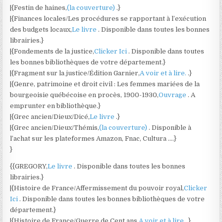
|{Festin de haines,
(la couverture)
.}
|{Finances locales/Les procédures se rapportant à l’exécution
des budgets locaux,
Le livre
. Disponible dans toutes les bonnes
librairies.}
|{Fondements de la justice,
Clicker Ici
. Disponible dans toutes
les bonnes bibliothèques de votre département.}
|{Fragment sur la justice/Édition Garnier,
A voir et à lire.
.}
|{Genre, patrimoine et droit civil : Les femmes mariées de la
bourgeoisie québécoise en procès, 1900-1930,
Ouvrage
. A
emprunter en bibliothèque.}
|{Grec ancien/Dieux/Dicé,
Le livre
.}
|{Grec ancien/Dieux/Thémis,
(la couverture)
. Disponible à
l’achat sur les plateformes Amazon, Fnac, Cultura ….}
}
{{GREGORY,
Le livre
. Disponible dans toutes les bonnes
librairies.}
|{Histoire de France/Affermissement du pouvoir royal,
Clicker
Ici
. Disponible dans toutes les bonnes bibliothèques de votre
département.}
|{Histoire de France/Guerre de Cent ans,
A voir et à lire.
.}