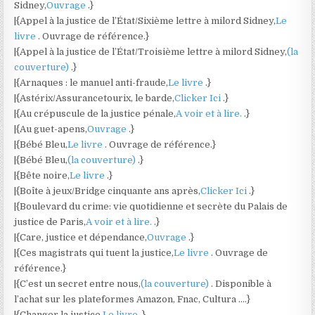
Sidney,
Ouvrage
.}
|{Appel à la justice de l’État/Sixième lettre à milord Sidney,
Le
livre
. Ouvrage de référence.}
|{Appel à la justice de l’État/Troisième lettre à milord Sidney,
(la
couverture)
.}
|{Arnaques : le manuel anti-fraude,
Le livre
.}
|{Astérix/Assurancetourix, le barde,
Clicker Ici
.}
|{Au crépuscule de la justice pénale,
A voir et à lire.
.}
|{Au guet-apens,
Ouvrage
.}
|{Bébé Bleu,
Le livre
. Ouvrage de référence.}
|{Bébé Bleu,
(la couverture)
.}
|{Bête noire,
Le livre
.}
|{Boîte à jeux/Bridge cinquante ans après,
Clicker Ici
.}
|{Boulevard du crime: vie quotidienne et secrète du Palais de
justice de Paris,
A voir et à lire.
.}
|{Care, justice et dépendance,
Ouvrage
.}
|{Ces magistrats qui tuent la justice,
Le livre
. Ouvrage de
référence.}
|{C’est un secret entre nous,
(la couverture)
. Disponible à
l’achat sur les plateformes Amazon, Fnac, Cultura ….}
|{Changer la justice,
Le livre
.}