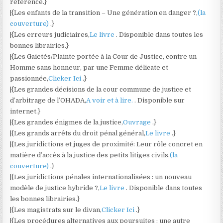
référence.}
|{Les enfants de la transition – Une génération en danger ?,
(la
couverture)
.}
|{Les erreurs judiciaires,
Le livre
. Disponible dans toutes les
bonnes librairies.}
|{Les Gaietés/Plainte portée à la Cour de Justice, contre un
Homme sans honneur, par une Femme délicate et
passionnée,
Clicker Ici
.}
|{Les grandes décisions de la cour commune de justice et
d’arbitrage de l’OHADA,
A voir et à lire.
. Disponible sur
internet.}
|{Les grandes énigmes de la justice,
Ouvrage
.}
|{Les grands arrêts du droit pénal général,
Le livre
.}
|{Les juridictions et juges de proximité: Leur rôle concret en
matière d’accès à la justice des petits litiges civils,
(la
couverture)
.}
|{Les juridictions pénales internationalisées : un nouveau
modèle de justice hybride ?,
Le livre
. Disponible dans toutes
les bonnes librairies.}
|{Les magistrats sur le divan,
Clicker Ici
.}
|{Les procédures alternatives aux poursuites : une autre