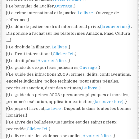
|{Le banquier de Lucifer,
Ouvrage
.}
|{Le crime international et la justice,
Le livre
. Ouvrage de
référence.}
|{Le déni de justice en droit international privé,
(la couverture)
.
Disponible à l’achat sur les plateformes Amazon, Fnac, Cultura
….}
|{Le droit de la filiation,
Le livre
.}
|{Le Droit international,
Clicker Ici
.}
|{Le droit pénal,
A voir et à lire.
.}
|{Le guide des expertises judiciaires,
Ouvrage
.}
|{Le guide des infractions 2009 : crimes, délits, contraventions,
enquête judiciaire, police technique, poursuites pénales,
procès et sanction, droit des victimes,
Le livre
.}
|{Le guide des peines 2008 : personnes physiques et morales,
prononcé-exécution, application-extinction,
(la couverture)
.}
|{Le juge et l’avocat,
Le livre
. Disponible dans toutes les bonnes
librairies.}
|{Le Livre des ballades/Que justice est des sainctz cieux
procedée,
Clicker Ici
.}
|{Le livre noir des violences sexuelles,
A voir et à lire.
.}