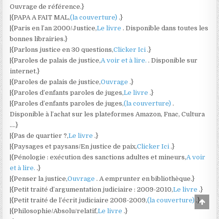
Ouvrage de référence.}
|{PAPA A FAIT MAL,
(la couverture)
.}
|{Paris en l’an 2000/Justice,
Le livre
. Disponible dans toutes les
bonnes librairies.}
|{Parlons justice en 30 questions,
Clicker Ici
.}
|{Paroles de palais de justice,
A voir et à lire.
. Disponible sur
internet.}
|{Paroles de palais de justice,
Ouvrage
.}
|{Paroles d’enfants paroles de juges,
Le livre
.}
|{Paroles d’enfants paroles de juges,
(la couverture)
.
Disponible à l’achat sur les plateformes Amazon, Fnac, Cultura
….}
|{Pas de quartier ?,
Le livre
.}
|{Paysages et paysans/En justice de paix,
Clicker Ici
.}
|{Pénologie : exécution des sanctions adultes et mineurs,
A voir
et à lire.
.}
|{Penser la justice,
Ouvrage
. A emprunter en bibliothèque.}
|{Petit traité d’argumentation judiciaire : 2009-2010,
Le livre
.}
|{Petit traité de l’écrit judiciaire 2008-2009,
(la couverture)
.}
Scro
to
|{Philosophie/Absolu/relatif,
Le livre
.}
Top