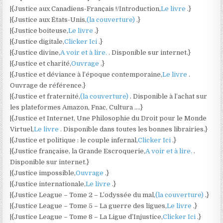
|{Justice aux Canadiens-Français !/Introduction,
Le livre
.}
|{Justice aux États-Unis,
(la couverture)
.}
|{Justice boiteuse,
Le livre
.}
|{Justice digitale,
Clicker Ici
.}
|{Justice divine,
A voir et à lire.
. Disponible sur internet.}
|{Justice et charité,
Ouvrage
.}
|{Justice et déviance à l’époque contemporaine,
Le livre
.
Ouvrage de référence.}
|{Justice et fraternité,
(la couverture)
. Disponible à l’achat sur
les plateformes Amazon, Fnac, Cultura ….}
|{Justice et Internet, Une Philosophie du Droit pour le Monde
Virtuel,
Le livre
. Disponible dans toutes les bonnes librairies.}
|{Justice et politique : le couple infernal,
Clicker Ici
.}
|{Justice française, la Grande Escroquerie,
A voir et à lire.
.
Disponible sur internet.}
|{Justice impossible,
Ouvrage
.}
|{Justice internationale,
Le livre
.}
|{Justice League – Tome 2 – L’odyssée du mal,
(la couverture)
.}
|{Justice League – Tome 5 – La guerre des ligues,
Le livre
.}
|{Justice League – Tome 8 – La Ligue d’Injustice,
Clicker Ici
.}