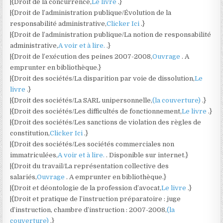
|{Droit de la concurrence,
Le livre
.}
|{Droit de l’administration publique/Évolution de la
responsabilité administrative,
Clicker Ici
.}
|{Droit de l’administration publique/La notion de responsabilité
administrative,
A voir et à lire.
.}
|{Droit de l’exécution des peines 2007-2008,
Ouvrage
. A
emprunter en bibliothèque.}
|{Droit des sociétés/La disparition par voie de dissolution,
Le
livre
.}
|{Droit des sociétés/La SARL unipersonnelle,
(la couverture)
.}
|{Droit des sociétés/Les difficultés de fonctionnement,
Le livre
.}
|{Droit des sociétés/Les sanctions de violation des règles de
constitution,
Clicker Ici
.}
|{Droit des sociétés/Les sociétés commerciales non
immatriculées,
A voir et à lire.
. Disponible sur internet.}
|{Droit du travail/La représentation collective des
salariés,
Ouvrage
. A emprunter en bibliothèque.}
|{Droit et déontologie de la profession d’avocat,
Le livre
.}
|{Droit et pratique de l’instruction préparatoire : juge
d’instruction, chambre d’instruction : 2007-2008,
(la
couverture)
.}