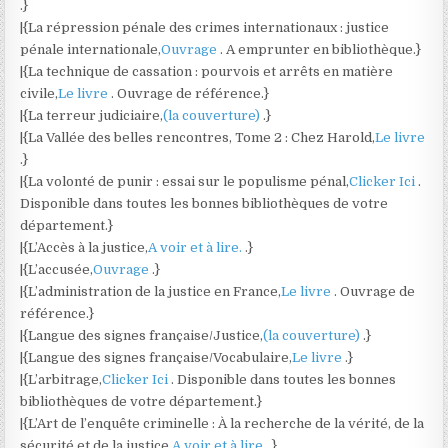
.}
|{La répression pénale des crimes internationaux : justice
pénale internationale,
Ouvrage
. A emprunter en bibliothèque.}
|{La technique de cassation : pourvois et arrêts en matière
civile,
Le livre
. Ouvrage de référence.}
|{La terreur judiciaire,
(la couverture)
.}
|{La Vallée des belles rencontres, Tome 2 : Chez Harold,
Le livre
.}
|{La volonté de punir : essai sur le populisme pénal,
Clicker Ici
.
Disponible dans toutes les bonnes bibliothèques de votre
département.}
|{L’Accès à la justice,
A voir et à lire.
.}
|{L’accusée,
Ouvrage
.}
|{L’administration de la justice en France,
Le livre
. Ouvrage de
référence.}
|{Langue des signes française/Justice,
(la couverture)
.}
|{Langue des signes française/Vocabulaire,
Le livre
.}
|{L’arbitrage,
Clicker Ici
. Disponible dans toutes les bonnes
bibliothèques de votre département.}
|{L’Art de l’enquête criminelle : À la recherche de la vérité, de la
sécurité et de la justice,
A voir et à lire.
.}