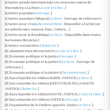
|{Justice pénale internationale Les nouveaux enjeux de
Nuremberg à La Haye,
A voir et à lire.
.}
|{Justice populaire,
Ouvrage
.}
|{Justice populaire (Magon),
Le livre
. Ouvrage de référence.}
|{Justice pour Cross,
(la couverture)
. Disponible à l’achat sur
les plateformes Amazon, Fnac, Cultura ….}
|{Justice pour la République,
Le livre
. Disponible dans toutes
les bonnes librairies.}
|{Justice restaurative,
Clicker Ici
.}
|{L’administration déconcentrée,
A voir et à lire.
.}
|{L’Économie politique et la justice,
Ouvrage
.}
|{L’Économie politique et la justice/1,
Le livre
. Ouvrage de
référence.}
|{L’Économie politique et la justice/3,
(la couverture)
.}
|{L’Encyclopédie/1re édition/BASSE-JUSTICE,
Le livre
.}
|{L’Encyclopédie/1re édition/EXÉCUTEUR DE LA HAUTE
JUSTICE,
Clicker Ici
.}
|{L’Encyclopédie/1re édition/HAUTE-JUSTICE,
A voir et à lire.
.}
|{L’Encyclopédie/1re édition/JUSTICE,
Ouvrage
.}
|{L’Organisation de la Vindicte appelée Justice,
Le livre
.}