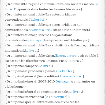
|{Droit fiscal/Le régime communautaire des sociétés mères,
Le
livre
. Disponible dans toutes les bonnes librairies.}
|{Droit international public/Les actes juridiques
conventionnels,
Clicker Ici
.}
|{Droit international public/Les actes juridiques non
conventionnels,
A voir et à lire.
. Disponible sur internet.}
|{Droit international public/Les organisations
internationales,
Ouvrage
. A emprunter en bibliothèque.}
|{Droit international public/Les spécificités de l’ordre juridique
international,
Le livre
.}
|{Droit international public/L’État,
(la couverture)
. Disponible à
l’achat sur les plateformes Amazon, Fnac, Cultura ….}
|{Droit pénal comparé,
Le livre
.}
|{Droit pénal et procédure pénale,
Clicker Ici
.}
|{Droit pénal général (5ème édition),
A voir et à lire.
.}
|{Droit pénal général : 2009-2010,
Ouvrage
. A emprunter en
bibliothèque.}
|{Droit pénal général et procédure pénale,
Le livre
.}
|{Droit pénal international,
(la couverture)
.}
|{Droit pénal spécial : infractions des et contre les