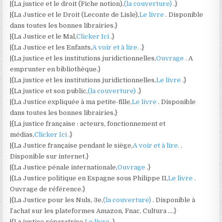
|{La justice et le droit (Fiche notion),
(la couverture)
.}
|{La Justice et le Droit (Leconte de Lisle),
Le livre
. Disponible
dans toutes les bonnes librairies.}
|{La Justice et le Mal,
Clicker Ici
.}
|{La Justice et les Enfants,
A voir et à lire.
.}
|{La justice et les institutions juridictionnelles,
Ouvrage
. A
emprunter en bibliothèque.}
|{La justice et les institutions juridictionnelles,
Le livre
.}
|{La justice et son public,
(la couverture)
.}
|{La Justice expliquée à ma petite-fille,
Le livre
. Disponible
dans toutes les bonnes librairies.}
|{La justice française : acteurs, fonctionnement et
médias,
Clicker Ici
.}
|{La Justice française pendant le siège,
A voir et à lire.
.
Disponible sur internet.}
|{La Justice pénale internationale,
Ouvrage
.}
|{La Justice politique en Espagne sous Philippe II,
Le livre
.
Ouvrage de référence.}
|{La Justice pour les Nuls, 3e,
(la couverture)
. Disponible à
l’achat sur les plateformes Amazon, Fnac, Cultura ….}
|{La justice réparatrice,
Le livre
.}