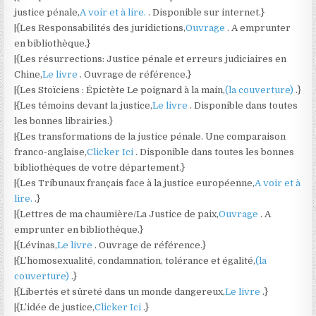
justice pénale,
A voir et à lire.
. Disponible sur internet.}
|{Les Responsabilités des juridictions,
Ouvrage
. A emprunter
en bibliothèque.}
|{Les résurrections: Justice pénale et erreurs judiciaires en
Chine,
Le livre
. Ouvrage de référence.}
|{Les Stoïciens : Épictète Le poignard à la main,
(la couverture)
.}
|{Les témoins devant la justice,
Le livre
. Disponible dans toutes
les bonnes librairies.}
|{Les transformations de la justice pénale. Une comparaison
franco-anglaise,
Clicker Ici
. Disponible dans toutes les bonnes
bibliothèques de votre département.}
|{Les Tribunaux français face à la justice européenne,
A voir et à
lire.
.}
|{Lettres de ma chaumière/La Justice de paix,
Ouvrage
. A
emprunter en bibliothèque.}
|{Lévinas,
Le livre
. Ouvrage de référence.}
|{L’homosexualité, condamnation, tolérance et égalité,
(la
couverture)
.}
|{Libertés et sûreté dans un monde dangereux,
Le livre
.}
|{L’idée de justice,
Clicker Ici
.}