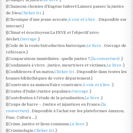
|{Chansons choisies d’Eugène Imbert/Laissez passer la justice
de Dieu,
Clicker Ici
.}
|{Chronique d’une jeune avocate,
A voir et à lire.
. Disponible sur
internet.}
|{Climat et écocitoyens/La FEVE et l’objectif zéro-
déchet,
Ouvrage
.}
|{Code de la route/Introduction historique,
Le livre
. Ouvrage de
référence.}
|{Comparutions immédiates : quelle justice ?,
(la couverture)
.}
|{Condamnés à vivre : justice, meurtriers et victimes,
Le livre
.}
|{Confidences d’un maton,
Clicker Ici
. Disponible dans toutes les
bonnes bibliothèques de votre département.}
|{Construire sa maison/Faire construire,
A voir et à lire.
.}
|{Contes d’Italie/Justice populaire,
Ouvrage
.}
|{Contribution à l’étude de la pénalisation,
Le livre
.}
|{Coups de barre – Justice et injustices en France,
(la
couverture)
. Disponible à l’achat sur les plateformes Amazon,
Fnac, Cultura ….}
|{Crime, justice et lieux communs,
Le livre
.}
|{Criminologie,
Clicker Ici
.}