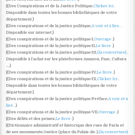
|{Des Conspirations et de la Justice Politique,
Clicker Ici
.
Disponible dans toutes les bonnes bibliothèques de votre
département.}
|{Des conspirations et de la justice politique,
A voir et à lire.
.
Disponible sur internet.}
|{Des conspirations et de la justice politique/I,
Ouvrage
.}
|{Des conspirations et de la justice politique/II,
Le livre
.}
|{Des conspirations et de la justice politique/III,
(la couverture)
.
Disponible à l’achat sur les plateformes Amazon, Fnac, Cultura
….}
|{Des conspirations et de la justice politique/IV,
Le livre
.}
|{Des conspirations et de la justice politique/IX,
Clicker Ici
.
Disponible dans toutes les bonnes bibliothèques de votre
département.}
|{Des conspirations et de la justice politique/Préface,
A voir et à
lire.
.}
|{Des conspirations et de la justice politique/VII,
Ouvrage
.}
|{Des délits et des peines,
Le livre
.}
|{Dictionnaire administratif et historique des rues de Paris et
de ses monuments/Justice (place du Palais-de-),
(la couverture)