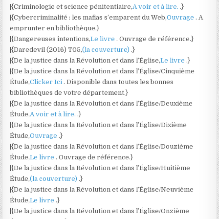
|{Criminologie et science pénitentiaire,
A voir et à lire.
.}
|{Cybercriminalité : les mafias s’emparent du Web,
Ouvrage
. A
emprunter en bibliothèque.}
|{Dangereuses intentions,
Le livre
. Ouvrage de référence.}
|{Daredevil (2016) T05,
(la couverture)
.}
|{De la justice dans la Révolution et dans l’Église,
Le livre
.}
|{De la justice dans la Révolution et dans l’Église/Cinquième
Étude,
Clicker Ici
. Disponible dans toutes les bonnes
bibliothèques de votre département.}
|{De la justice dans la Révolution et dans l’Église/Deuxième
Étude,
A voir et à lire.
.}
|{De la justice dans la Révolution et dans l’Église/Dixième
Étude,
Ouvrage
.}
|{De la justice dans la Révolution et dans l’Église/Douzième
Étude,
Le livre
. Ouvrage de référence.}
|{De la justice dans la Révolution et dans l’Église/Huitième
Étude,
(la couverture)
.}
|{De la justice dans la Révolution et dans l’Église/Neuvième
Étude,
Le livre
.}
|{De la justice dans la Révolution et dans l’Église/Onzième