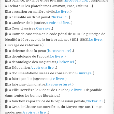
|{La balance, le glaive et les fourmis,
(la couverture)
. Disponible
à l’achat sur les plateformes Amazon, Fnac, Cultura ….}
|{La cassation en matière civile,
Le livre
.}
|{La causalité en droit pénal,
Clicker Ici
.}
|{La Couleur de la justice,
A voir et à lire.
.}
|{La Cour d’assises,
Ouvrage
.}
|{La Cour de cassation et le code pénal de 1810 : le principe de
légalité à l’épreuve de la jurisprudence (1811-1863),
Le livre
.
Ouvrage de référence.}
|{La défense dans la peau,
(la couverture)
.}
|{La déontologie de l’avocat,
Le livre
.}
|{La déontologie des magistrats,
Clicker Ici
.}
|{La Déposition,
A voir et à lire.
.}
|{La documentation/Durées de conservation,
Ouvrage
.}
|{La fabrique des jugements,
Le livre
.}
|{La fabrique du monstre,
(la couverture)
.}
|{La Fille Derrière le Rideau de Douche,
Le livre
. Disponible
dans toutes les bonnes librairies.}
|{La fonction réparatrice de la répression pénale,
Clicker Ici
.}
|{La Grande Chasse aux sorcières, du Moyen Âge aux Temps
modernes,
A voir et à lire.
.}