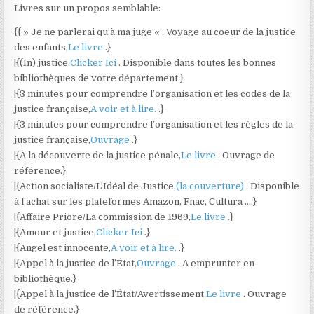
Livres sur un propos semblable:
{{ » Je ne parlerai qu’à ma juge « . Voyage au coeur de la justice
des enfants,
Le livre
.}
|{(In) justice,
Clicker Ici
. Disponible dans toutes les bonnes
bibliothèques de votre département.}
|{3 minutes pour comprendre l’organisation et les codes de la
justice française,
A voir et à lire.
.}
|{3 minutes pour comprendre l’organisation et les règles de la
justice française,
Ouvrage
.}
|{À la découverte de la justice pénale,
Le livre
. Ouvrage de
référence.}
|{Action socialiste/L’Idéal de Justice,
(la couverture)
. Disponible
à l’achat sur les plateformes Amazon, Fnac, Cultura ….}
|{Affaire Priore/La commission de 1969,
Le livre
.}
|{Amour et justice,
Clicker Ici
.}
|{Angel est innocente,
A voir et à lire.
.}
|{Appel à la justice de l’État,
Ouvrage
. A emprunter en
bibliothèque.}
|{Appel à la justice de l’État/Avertissement,
Le livre
. Ouvrage
de référence.}