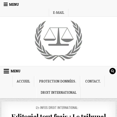
Skip
MENU
to
E-MAIL
content
MENU
ACCUEIL
PROTECTION DONNÉES.
CONTACT.
DROIT INTERNATIONAL
POSTED
INFOS DROIT INTERNATIONAL:
IN
Editorial tout frais : Le tribunal