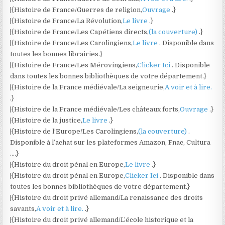
|{Histoire de France/Guerres de religion,
Ouvrage
.}
|{Histoire de France/La Révolution,
Le livre
.}
|{Histoire de France/Les Capétiens directs,
(la couverture)
.}
|{Histoire de France/Les Carolingiens,
Le livre
. Disponible dans
toutes les bonnes librairies.}
|{Histoire de France/Les Mérovingiens,
Clicker Ici
. Disponible
dans toutes les bonnes bibliothèques de votre département.}
|{Histoire de la France médiévale/La seigneurie,
A voir et à lire.
.}
|{Histoire de la France médiévale/Les châteaux forts,
Ouvrage
.}
|{Histoire de la justice,
Le livre
.}
|{Histoire de l’Europe/Les Carolingiens,
(la couverture)
.
Disponible à l’achat sur les plateformes Amazon, Fnac, Cultura
….}
|{Histoire du droit pénal en Europe,
Le livre
.}
|{Histoire du droit pénal en Europe,
Clicker Ici
. Disponible dans
toutes les bonnes bibliothèques de votre département.}
|{Histoire du droit privé allemand/La renaissance des droits
savants,
A voir et à lire.
.}
|{Histoire du droit privé allemand/L’école historique et la