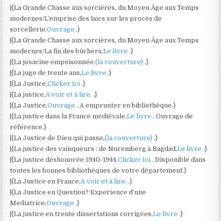
|{La Grande Chasse aux sorcières, du Moyen Âge aux Temps
modernes/L’emprise des laïcs sur les procès de
sorcellerie,
Ouvrage
.}
|{La Grande Chasse aux sorcières, du Moyen Âge aux Temps
modernes/La fin des bûchers,
Le livre
.}
|{La josacine empoisonnée,
(la couverture)
.}
|{La juge de trente ans,
Le livre
.}
|{La Justice,
Clicker Ici
.}
|{La justice,
A voir et à lire.
.}
|{La Justice,
Ouvrage
. A emprunter en bibliothèque.}
|{La justice dans la France médiévale,
Le livre
. Ouvrage de
référence.}
|{La Justice de Dieu qui passe,
(la couverture)
.}
|{La justice des vainqueurs : de Nuremberg à Bagdad,
Le livre
.}
|{La justice déshonorée 1940-1944,
Clicker Ici
. Disponible dans
toutes les bonnes bibliothèques de votre département.}
|{La Justice en France,
A voir et à lire.
.}
|{La Justice en Question? Experience d’une
Mediatrice,
Ouvrage
.}
|{La justice en trente dissertations corrigées,
Le livre
.}