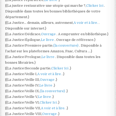
|{La justice restaurative une utopie qui marche ?,
Clicker Ici
.
Disponible dans toutes les bonnes bibliothèques de votre
département.}
|{La Justice… demain, ailleurs, autrement,
A voir et à lire.
.
Disponible sur internet.}
|{La Justice/Dédicace,
Ouvrage
. A emprunter en bibliothèque.}
|{La Justice/Épilogue,
Le livre
. Ouvrage de référence.}
|{La Justice/Premiere partie,
(la couverture)
. Disponible à
l’achat sur les plateformes Amazon, Fnac, Cultura ….}
|{La Justice/Prologue,
Le livre
. Disponible dans toutes les
bonnes librairies.}
|{La Justice/Seconde partie,
Clicker Ici
.}
|{La Justice/Veille I,
A voir et à lire.
.}
|{La Justice/Veille III,
Ouvrage
.}
|{La Justice/Veille IV,
Le livre
.}
|{La Justice/Veille IX,
(la couverture)
.}
|{La Justice/Veille V,
Le livre
.}
|{La Justice/Veille VI,
Clicker Ici
.}
|{La Justice/Veille VII,
A voir et à lire.
.}
|{La Justice/Veille VIII,
Ouvrage
.}