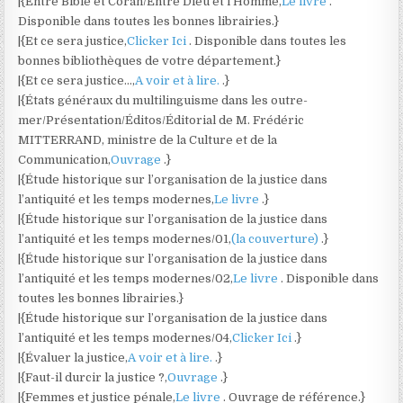
|{Entre Bible et Coran/Entre Dieu et l’Homme,
Le livre
.
Disponible dans toutes les bonnes librairies.}
|{Et ce sera justice,
Clicker Ici
. Disponible dans toutes les
bonnes bibliothèques de votre département.}
|{Et ce sera justice…,
A voir et à lire.
.}
|{États généraux du multilinguisme dans les outre-
mer/Présentation/Éditos/Éditorial de M. Frédéric
MITTERRAND, ministre de la Culture et de la
Communication,
Ouvrage
.}
|{Étude historique sur l’organisation de la justice dans
l’antiquité et les temps modernes,
Le livre
.}
|{Étude historique sur l’organisation de la justice dans
l’antiquité et les temps modernes/01,
(la couverture)
.}
|{Étude historique sur l’organisation de la justice dans
l’antiquité et les temps modernes/02,
Le livre
. Disponible dans
toutes les bonnes librairies.}
|{Étude historique sur l’organisation de la justice dans
l’antiquité et les temps modernes/04,
Clicker Ici
.}
|{Évaluer la justice,
A voir et à lire.
.}
|{Faut-il durcir la justice ?,
Ouvrage
.}
|{Femmes et justice pénale,
Le livre
. Ouvrage de référence.}