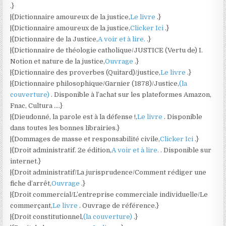
.}
|{Dictionnaire amoureux de la justice,
Le livre
.}
|{Dictionnaire amoureux de la justice,
Clicker Ici
.}
|{Dictionnaire de la Justice,
A voir et à lire.
.}
|{Dictionnaire de théologie catholique/JUSTICE (Vertu de) I.
Notion et nature de la justice,
Ouvrage
.}
|{Dictionnaire des proverbes (Quitard)/justice,
Le livre
.}
|{Dictionnaire philosophique/Garnier (1878)/Justice,
(la
couverture)
. Disponible à l’achat sur les plateformes Amazon,
Fnac, Cultura ….}
|{Dieudonné, la parole est à la défense !,
Le livre
. Disponible
dans toutes les bonnes librairies.}
|{Dommages de masse et responsabilité civile,
Clicker Ici
.}
|{Droit administratif. 2e édition,
A voir et à lire.
. Disponible sur
internet.}
|{Droit administratif/La jurisprudence/Comment rédiger une
fiche d’arrêt,
Ouvrage
.}
|{Droit commercial/L’entreprise commerciale individuelle/Le
commerçant,
Le livre
. Ouvrage de référence.}
|{Droit constitutionnel,
(la couverture)
.}