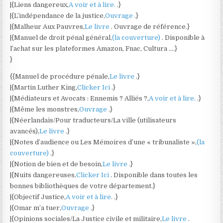
|{Liens dangereux,
A voir et à lire.
.}
|{L’indépendance de la justice,
Ouvrage
.}
|{Malheur Aux Pauvres,
Le livre
. Ouvrage de référence.}
|{Manuel de droit pénal général,
(la couverture)
. Disponible à
l’achat sur les plateformes Amazon, Fnac, Cultura ….}
}
{{Manuel de procédure pénale,
Le livre
.}
|{Martin Luther King,
Clicker Ici
.}
|{Médiateurs et Avocats : Ennemis ? Alliés ?,
A voir et à lire.
.}
|{Même les monstres,
Ouvrage
.}
|{Néerlandais/Pour traducteurs/La ville (utilisateurs
avancés),
Le livre
.}
|{Notes d’audience ou Les Mémoires d’une « tribunaliste »,
(la
couverture)
.}
|{Notion de bien et de besoin,
Le livre
.}
|{Nuits dangereuses,
Clicker Ici
. Disponible dans toutes les
bonnes bibliothèques de votre département.}
|{Objectif Justice,
A voir et à lire.
.}
|{Omar m’a tuer,
Ouvrage
.}
|{Opinions sociales/La Justice civile et militaire,
Le livre
.