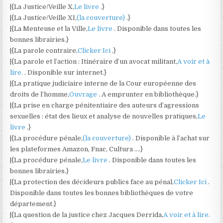
|{La Justice/Veille X,
Le livre
.}
|{La Justice/Veille XI,
(la couverture)
.}
|{La Menteuse et la Ville,
Le livre
. Disponible dans toutes les
bonnes librairies.}
|{La parole contraire,
Clicker Ici
.}
|{La parole et l’action : Itinéraire d’un avocat militant,
A voir et à
lire.
. Disponible sur internet.}
|{La pratique judiciaire interne de la Cour européenne des
droits de l’homme,
Ouvrage
. A emprunter en bibliothèque.}
|{La prise en charge pénitentiaire des auteurs d’agressions
sexuelles : état des lieux et analyse de nouvelles pratiques,
Le
livre
.}
|{La procédure pénale,
(la couverture)
. Disponible à l’achat sur
les plateformes Amazon, Fnac, Cultura ….}
|{La procédure pénale,
Le livre
. Disponible dans toutes les
bonnes librairies.}
|{La protection des décideurs publics face au pénal,
Clicker Ici
.
Disponible dans toutes les bonnes bibliothèques de votre
département.}
|{La question de la justice chez Jacques Derrida,
A voir et à lire.