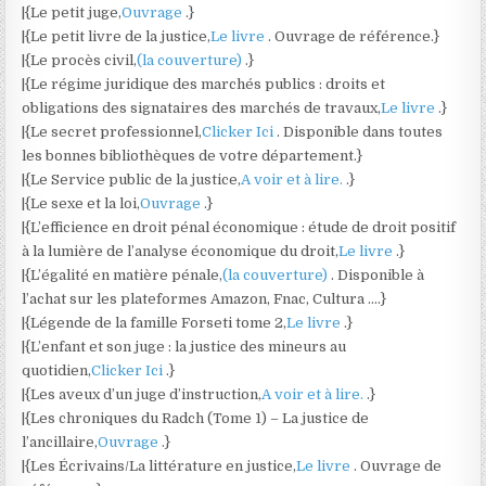
|{Le petit juge,
Ouvrage
.}
|{Le petit livre de la justice,
Le livre
. Ouvrage de référence.}
|{Le procès civil,
(la couverture)
.}
|{Le régime juridique des marchés publics : droits et
obligations des signataires des marchés de travaux,
Le livre
.}
|{Le secret professionnel,
Clicker Ici
. Disponible dans toutes
les bonnes bibliothèques de votre département.}
|{Le Service public de la justice,
A voir et à lire.
.}
|{Le sexe et la loi,
Ouvrage
.}
|{L’efficience en droit pénal économique : étude de droit positif
à la lumière de l’analyse économique du droit,
Le livre
.}
|{L’égalité en matière pénale,
(la couverture)
. Disponible à
l’achat sur les plateformes Amazon, Fnac, Cultura ….}
|{Légende de la famille Forseti tome 2,
Le livre
.}
|{L’enfant et son juge : la justice des mineurs au
quotidien,
Clicker Ici
.}
|{Les aveux d’un juge d’instruction,
A voir et à lire.
.}
|{Les chroniques du Radch (Tome 1) – La justice de
l’ancillaire,
Ouvrage
.}
|{Les Écrivains/La littérature en justice,
Le livre
. Ouvrage de