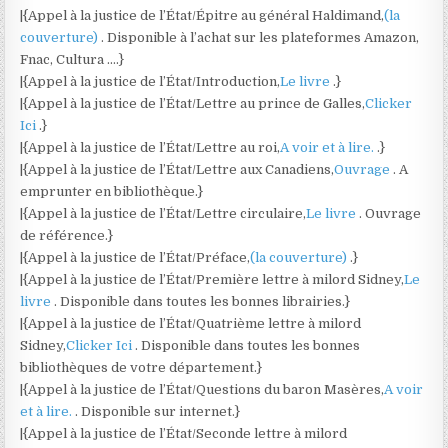
|{Appel à la justice de l’État/Épitre au général Haldimand,
(la
couverture)
. Disponible à l’achat sur les plateformes Amazon,
Fnac, Cultura ….}
|{Appel à la justice de l’État/Introduction,
Le livre
.}
|{Appel à la justice de l’État/Lettre au prince de Galles,
Clicker
Ici
.}
|{Appel à la justice de l’État/Lettre au roi,
A voir et à lire.
.}
|{Appel à la justice de l’État/Lettre aux Canadiens,
Ouvrage
. A
emprunter en bibliothèque.}
|{Appel à la justice de l’État/Lettre circulaire,
Le livre
. Ouvrage
de référence.}
|{Appel à la justice de l’État/Préface,
(la couverture)
.}
|{Appel à la justice de l’État/Première lettre à milord Sidney,
Le
livre
. Disponible dans toutes les bonnes librairies.}
|{Appel à la justice de l’État/Quatrième lettre à milord
Sidney,
Clicker Ici
. Disponible dans toutes les bonnes
bibliothèques de votre département.}
|{Appel à la justice de l’État/Questions du baron Masères,
A voir
et à lire.
. Disponible sur internet.}
|{Appel à la justice de l’État/Seconde lettre à milord