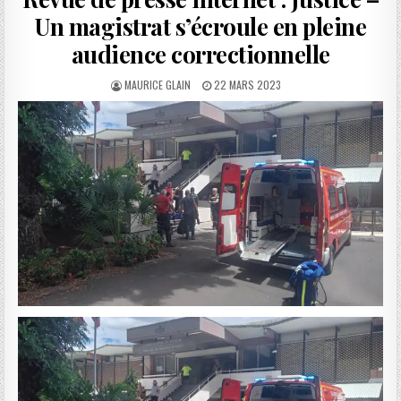
Un magistrat s’écroule en pleine
audience correctionnelle
AUTHOR:
PUBLISHED
MAURICE GLAIN
22 MARS 2023
DATE: