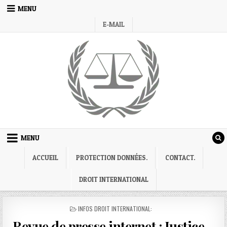
Skip
MENU
to
E-MAIL
content
MENU
ACCUEIL
PROTECTION DONNÉES.
CONTACT.
DROIT INTERNATIONAL
POSTED
INFOS DROIT INTERNATIONAL:
IN
Revue de presse internet : Justice –