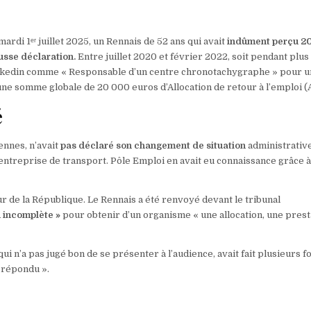
rdi 1ᵉʳ juillet 2025, un Rennais de 52 ans qui avait
indûment perçu 2
usse déclaration.
Entre juillet 2020 et février 2022, soit pendant plus
Linkedin comme « Responsable d’un centre chronotachygraphe » pour 
une somme globale de 20 000 euros d’Allocation de retour à l’emploi (
é
ennes, n’avait
pas déclaré son changement de situation
administrative
entreprise de transport. Pôle Emploi en avait eu connaissance grâce 
 de la République. Le Rennais a été renvoyé devant le tribunal
u incomplète »
pour obtenir d’un organisme « une allocation, une prest
ui n’a pas jugé bon de se présenter à l’audience, avait fait plusieurs fo
s répondu ».