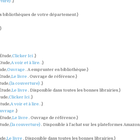
rture)
.}
es bibliothèques de votre département.}
.}
 Étude,
Clicker Ici
.}
Étude,
A voir et à lire.
.}
ude,
Ouvrage
. A emprunter en bibliothèque.}
Étude,
Le livre
. Ouvrage de référence.}
tude,
(la couverture)
.}
Étude,
Le livre
. Disponible dans toutes les bonnes librairies.}
tude,
Clicker Ici
.}
Étude,
A voir et à lire.
.}
uvrage
.}
 Étude,
Le livre
. Ouvrage de référence.}
Étude,
(la couverture)
. Disponible à l’achat sur les plateformes Amazon
ude,
Le livre
. Disponible dans toutes les bonnes librairies.}