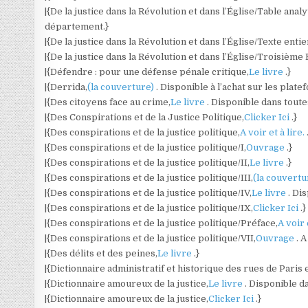
|{De la justice dans la Révolution et dans l’Église/Table analy
département.}
|{De la justice dans la Révolution et dans l’Église/Texte entie
|{De la justice dans la Révolution et dans l’Église/Troisième
|{Défendre : pour une défense pénale critique,
Le livre
.}
|{Derrida,
(la couverture)
. Disponible à l’achat sur les plat
|{Des citoyens face au crime,
Le livre
. Disponible dans toute
|{Des Conspirations et de la Justice Politique,
Clicker Ici
.}
|{Des conspirations et de la justice politique,
A voir et à lire.
|{Des conspirations et de la justice politique/I,
Ouvrage
.}
|{Des conspirations et de la justice politique/II,
Le livre
.}
|{Des conspirations et de la justice politique/III,
(la couvert
|{Des conspirations et de la justice politique/IV,
Le livre
. Di
|{Des conspirations et de la justice politique/IX,
Clicker Ici
.}
|{Des conspirations et de la justice politique/Préface,
A voir 
|{Des conspirations et de la justice politique/VII,
Ouvrage
. 
|{Des délits et des peines,
Le livre
.}
|{Dictionnaire administratif et historique des rues de Paris
|{Dictionnaire amoureux de la justice,
Le livre
. Disponible d
|{Dictionnaire amoureux de la justice,
Clicker Ici
.}