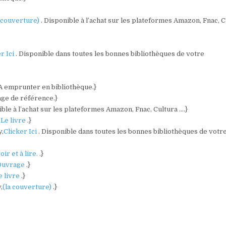
a couverture)
. Disponible à l’achat sur les plateformes Amazon, Fnac, 
r Ici
. Disponible dans toutes les bonnes bibliothèques de votre
 A emprunter en bibliothèque.}
age de référence.}
ible à l’achat sur les plateformes Amazon, Fnac, Cultura ….}
,
Le livre
.}
y,
Clicker Ici
. Disponible dans toutes les bonnes bibliothèques de votr
oir et à lire.
.}
Ouvrage
.}
e livre
.}
,
(la couverture)
.}