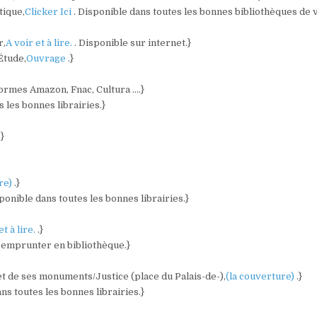
tique,
Clicker Ici
. Disponible dans toutes les bonnes bibliothèques de 
r,
A voir et à lire.
. Disponible sur internet.}
 Étude,
Ouvrage
.}
eformes Amazon, Fnac, Cultura ….}
s les bonnes librairies.}
.}
ure)
.}
sponible dans toutes les bonnes librairies.}
et à lire.
.}
A emprunter en bibliothèque.}
 et de ses monuments/Justice (place du Palais-de-),
(la couverture)
.}
ans toutes les bonnes librairies.}