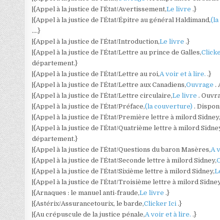
|{Appel à la justice de l’État/Avertissement,
Le livre
.}
|{Appel à la justice de l’État/Épitre au général Haldimand,
(l
….}
|{Appel à la justice de l’État/Introduction,
Le livre
.}
|{Appel à la justice de l’État/Lettre au prince de Galles,
Clicke
département.}
|{Appel à la justice de l’État/Lettre au roi,
A voir et à lire.
.}
|{Appel à la justice de l’État/Lettre aux Canadiens,
Ouvrage
.
|{Appel à la justice de l’État/Lettre circulaire,
Le livre
. Ouvr
|{Appel à la justice de l’État/Préface,
(la couverture)
. Dispon
|{Appel à la justice de l’État/Première lettre à milord Sidney
|{Appel à la justice de l’État/Quatrième lettre à milord Sidne
département.}
|{Appel à la justice de l’État/Questions du baron Masères,
A v
|{Appel à la justice de l’État/Seconde lettre à milord Sidney,
|{Appel à la justice de l’État/Sixième lettre à milord Sidney,
L
|{Appel à la justice de l’État/Troisième lettre à milord Sidney
|{Arnaques : le manuel anti-fraude,
Le livre
.}
|{Astérix/Assurancetourix, le barde,
Clicker Ici
.}
|{Au crépuscule de la justice pénale,
A voir et à lire.
.}