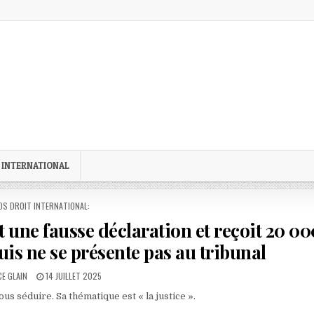
 INTERNATIONAL
STED
OS DROIT INTERNATIONAL:
it une fausse déclaration et reçoit 20 00
uis ne se présente pas au tribunal
R:
PUBLISHED
E GLAIN
14 JUILLET 2025
DATE:
s séduire. Sa thématique est « la justice ».