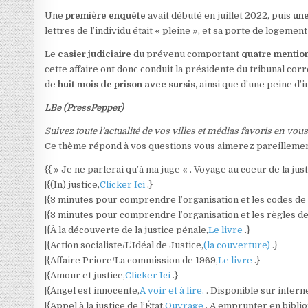
Une
première enquête
avait débuté en juillet 2022, puis
un
lettres de l’individu était « pleine », et sa porte de logement
Le
casier judiciaire
du prévenu comportant
quatre mentio
cette affaire ont donc conduit la présidente du tribunal corr
de
huit mois de prison avec sursis,
ainsi que d’une peine d’in
LBe (PressPepper)
Suivez toute l’actualité de vos villes et médias favoris en vou
Ce thème répond à vos questions vous aimerez pareillement
{{ » Je ne parlerai qu’à ma juge « . Voyage au coeur de la jus
|{(In) justice,
Clicker Ici
.}
|{3 minutes pour comprendre l’organisation et les codes de l
|{3 minutes pour comprendre l’organisation et les règles de 
|{À la découverte de la justice pénale,
Le livre
.}
|{Action socialiste/L’Idéal de Justice,
(la couverture)
.}
|{Affaire Priore/La commission de 1969,
Le livre
.}
|{Amour et justice,
Clicker Ici
.}
|{Angel est innocente,
A voir et à lire.
. Disponible sur interne
|{Appel à la justice de l’État,
Ouvrage
. A emprunter en bibli