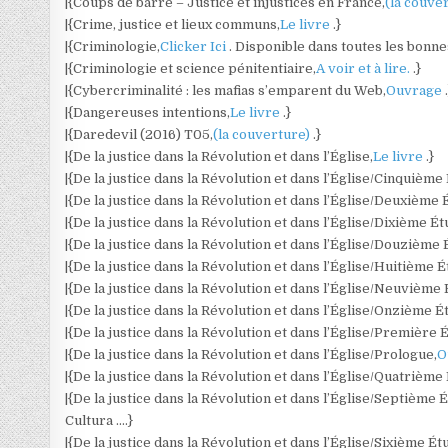
|{Coups de barre – Justice et injustices en France,
(la couve
|{Crime, justice et lieux communs,
Le livre
.}
|{Criminologie,
Clicker Ici
. Disponible dans toutes les bonn
|{Criminologie et science pénitentiaire,
A voir et à lire.
.}
|{Cybercriminalité : les mafias s’emparent du Web,
Ouvrage
|{Dangereuses intentions,
Le livre
.}
|{Daredevil (2016) T05,
(la couverture)
.}
|{De la justice dans la Révolution et dans l’Église,
Le livre
.}
|{De la justice dans la Révolution et dans l’Église/Cinquième
|{De la justice dans la Révolution et dans l’Église/Deuxième 
|{De la justice dans la Révolution et dans l’Église/Dixième Ét
|{De la justice dans la Révolution et dans l’Église/Douzième 
|{De la justice dans la Révolution et dans l’Église/Huitième É
|{De la justice dans la Révolution et dans l’Église/Neuvième 
|{De la justice dans la Révolution et dans l’Église/Onzième É
|{De la justice dans la Révolution et dans l’Église/Première 
|{De la justice dans la Révolution et dans l’Église/Prologue,
O
|{De la justice dans la Révolution et dans l’Église/Quatrième
|{De la justice dans la Révolution et dans l’Église/Septième 
Cultura ….}
|{De la justice dans la Révolution et dans l’Église/Sixième Ét