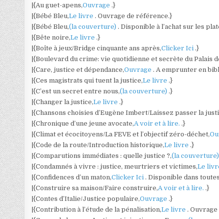
|{Au guet-apens,
Ouvrage
.}
|{Bébé Bleu,
Le livre
. Ouvrage de référence.}
|{Bébé Bleu,
(la couverture)
. Disponible à l’achat sur les pl
|{Bête noire,
Le livre
.}
|{Boîte à jeux/Bridge cinquante ans après,
Clicker Ici
.}
|{Boulevard du crime: vie quotidienne et secrète du Palais de
|{Care, justice et dépendance,
Ouvrage
. A emprunter en bib
|{Ces magistrats qui tuent la justice,
Le livre
.}
|{C’est un secret entre nous,
(la couverture)
.}
|{Changer la justice,
Le livre
.}
|{Chansons choisies d’Eugène Imbert/Laissez passer la justi
|{Chronique d’une jeune avocate,
A voir et à lire.
.}
|{Climat et écocitoyens/La FEVE et l’objectif zéro-déchet,
Ou
|{Code de la route/Introduction historique,
Le livre
.}
|{Comparutions immédiates : quelle justice ?,
(la couverture
|{Condamnés à vivre : justice, meurtriers et victimes,
Le liv
|{Confidences d’un maton,
Clicker Ici
. Disponible dans toute
|{Construire sa maison/Faire construire,
A voir et à lire.
.}
|{Contes d’Italie/Justice populaire,
Ouvrage
.}
|{Contribution à l’étude de la pénalisation,
Le livre
. Ouvrage