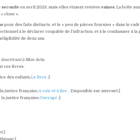
e seconde
en avril 2023, mais elles étaient restées
vaines.
La boîte au
 « close ».
ns
pour des faits distincts, et le « peu de pièces fournies » dans le cad
ectionnel à le déclarer coupable de l’infraction, et à le condamner à la
éligibilité de deux ans.
s inscrivant à Mon Actu.
 ces livres:
tice des enfants,
Le livre
.}
a justice française,
A voir et à lire.
. Disponible sur internet.}
la justice française,
Ouvrage
.}
t.}
othèque.}