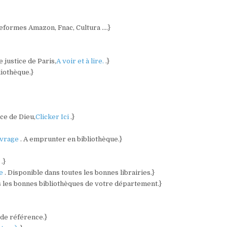
ateformes Amazon, Fnac, Cultura ….}
 justice de Paris,
A voir et à lire.
.}
liothèque.}
ce de Dieu,
Clicker Ici
.}
vrage
. A emprunter en bibliothèque.}
)
.}
re
. Disponible dans toutes les bonnes librairies.}
s les bonnes bibliothèques de votre département.}
 de référence.}