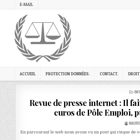
Skip
E-MAIL
to
content
ACCUEIL
PROTECTION DONNÉES.
CONTACT.
DROIT
PO
INF
IN
Revue de presse internet : Il fa
euros de Pôle Emploi, p
AUTHO
MAURIC
En parcourant le web nous avons vu un post qui risque de vou