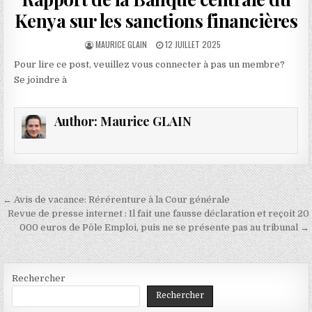
Kenya sur les sanctions financières
AUTHOR:
PUBLISHED
MAURICE GLAIN
12 JUILLET 2025
DATE:
Pour lire ce post, veuillez vous connecter à pas un membre?
Se joindre à
Author:
Maurice GLAIN
Navigation
← Avis de vacance: Rérérenture à la Cour générale
de
Revue de presse internet : Il fait une fausse déclaration et reçoit 20
000 euros de Pôle Emploi, puis ne se présente pas au tribunal →
l’article
Rechercher
Rechercher