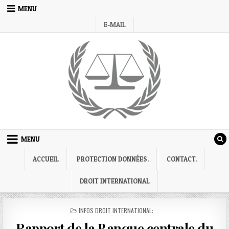
Skip
MENU
to
E-MAIL
content
MENU
ACCUEIL
PROTECTION DONNÉES.
CONTACT.
DROIT INTERNATIONAL
POSTED
INFOS DROIT INTERNATIONAL:
IN
Rapport de la Banque centrale du