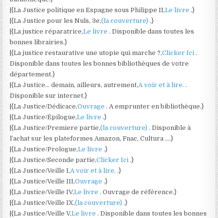
|{La Justice politique en Espagne sous Philippe II,
Le livre
.}
|{La Justice pour les Nuls, 3e,
(la couverture)
.}
|{La justice réparatrice,
Le livre
. Disponible dans toutes les
bonnes librairies.}
|{La justice restaurative une utopie qui marche ?,
Clicker Ici
.
Disponible dans toutes les bonnes bibliothèques de votre
département.}
|{La Justice… demain, ailleurs, autrement,
A voir et à lire.
.
Disponible sur internet.}
|{La Justice/Dédicace,
Ouvrage
. A emprunter en bibliothèque.}
|{La Justice/Épilogue,
Le livre
.}
|{La Justice/Premiere partie,
(la couverture)
. Disponible à
l’achat sur les plateformes Amazon, Fnac, Cultura ….}
|{La Justice/Prologue,
Le livre
.}
|{La Justice/Seconde partie,
Clicker Ici
.}
|{La Justice/Veille I,
A voir et à lire.
.}
|{La Justice/Veille III,
Ouvrage
.}
|{La Justice/Veille IV,
Le livre
. Ouvrage de référence.}
|{La Justice/Veille IX,
(la couverture)
.}
|{La Justice/Veille V,
Le livre
. Disponible dans toutes les bonnes