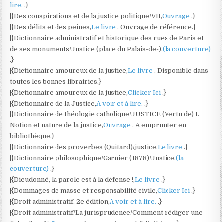
lire.
.}
|{Des conspirations et de la justice politique/VII,
Ouvrage
.}
|{Des délits et des peines,
Le livre
. Ouvrage de référence.}
|{Dictionnaire administratif et historique des rues de Paris et
de ses monuments/Justice (place du Palais-de-),
(la couverture)
.}
|{Dictionnaire amoureux de la justice,
Le livre
. Disponible dans
toutes les bonnes librairies.}
|{Dictionnaire amoureux de la justice,
Clicker Ici
.}
|{Dictionnaire de la Justice,
A voir et à lire.
.}
|{Dictionnaire de théologie catholique/JUSTICE (Vertu de) I.
Notion et nature de la justice,
Ouvrage
. A emprunter en
bibliothèque.}
|{Dictionnaire des proverbes (Quitard)/justice,
Le livre
.}
|{Dictionnaire philosophique/Garnier (1878)/Justice,
(la
couverture)
.}
|{Dieudonné, la parole est à la défense !,
Le livre
.}
|{Dommages de masse et responsabilité civile,
Clicker Ici
.}
|{Droit administratif. 2e édition,
A voir et à lire.
.}
|{Droit administratif/La jurisprudence/Comment rédiger une