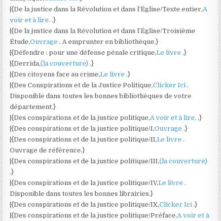
|{De la justice dans la Révolution et dans l’Église/Texte entier,
A
voir et à lire.
.}
|{De la justice dans la Révolution et dans l’Église/Troisième
Étude,
Ouvrage
. A emprunter en bibliothèque.}
|{Défendre : pour une défense pénale critique,
Le livre
.}
|{Derrida,
(la couverture)
.}
|{Des citoyens face au crime,
Le livre
.}
|{Des Conspirations et de la Justice Politique,
Clicker Ici
.
Disponible dans toutes les bonnes bibliothèques de votre
département.}
|{Des conspirations et de la justice politique,
A voir et à lire.
.}
|{Des conspirations et de la justice politique/I,
Ouvrage
.}
|{Des conspirations et de la justice politique/II,
Le livre
.
Ouvrage de référence.}
|{Des conspirations et de la justice politique/III,
(la couverture)
.}
|{Des conspirations et de la justice politique/IV,
Le livre
.
Disponible dans toutes les bonnes librairies.}
|{Des conspirations et de la justice politique/IX,
Clicker Ici
.}
|{Des conspirations et de la justice politique/Préface,
A voir et à