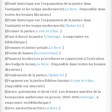
|{Étude historique sur l’organisation de la justice dans
l’antiquité et les temps modernes/02,
Le livre
. Disponible dans
toutes les bonnes librairies.}
|{Étude historique sur l’organisation de la justice dans
l’antiquité et les temps modernes/04,
Clicker Ici
.}
|{Évaluer la justice,
A voir et à lire.
.}
|{Faut-il durcir la justice ?,
Ouvrage
. A emprunter en
bibliothèque.}
|{Femmes et justice pénale,
Le livre
.}
|{Festin de haines,
(la couverture)
.}
|{Finances locales/Les procédures se rapportant à l’exécution
des budgets locaux,
Le livre
. Disponible dans toutes les bonnes
librairies.}
|{Fondements de la justice,
Clicker Ici
.}
|{Fragment sur la justice/Édition Garnier,
A voir et à lire.
.
Disponible sur internet.}
|{Genre, patrimoine et droit civil : Les femmes mariées de la
bourgeoisie québécoise en procès, 1900-1930,
Ouvrage
. A
emprunter en bibliothèque.}
|{Grec ancien/Dieux/Dicé,
Le livre
.}