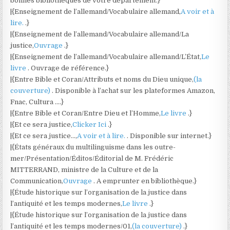
bonnes bibliothèques de votre département.}
|{Enseignement de l’allemand/Vocabulaire allemand,
A voir et à
lire.
.}
|{Enseignement de l’allemand/Vocabulaire allemand/La
justice,
Ouvrage
.}
|{Enseignement de l’allemand/Vocabulaire allemand/L’État,
Le
livre
. Ouvrage de référence.}
|{Entre Bible et Coran/Attributs et noms du Dieu unique,
(la
couverture)
. Disponible à l’achat sur les plateformes Amazon,
Fnac, Cultura ….}
|{Entre Bible et Coran/Entre Dieu et l’Homme,
Le livre
.}
|{Et ce sera justice,
Clicker Ici
.}
|{Et ce sera justice…,
A voir et à lire.
. Disponible sur internet.}
|{États généraux du multilinguisme dans les outre-
mer/Présentation/Éditos/Éditorial de M. Frédéric
MITTERRAND, ministre de la Culture et de la
Communication,
Ouvrage
. A emprunter en bibliothèque.}
|{Étude historique sur l’organisation de la justice dans
l’antiquité et les temps modernes,
Le livre
.}
|{Étude historique sur l’organisation de la justice dans
l’antiquité et les temps modernes/01,
(la couverture)
.}