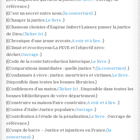
référence.}
|{C’est un secret entre nous,
(la couverture)
.}
|{Changer la justice,
Le livre
.}
|{Chansons choisies d’Eugène Imbert/Laissez passer la justice
de Dieu,
Clicker Ici
.}
|{Chronique d’une jeune avocate,
A voir et à lire.
.}
|{Climat et écocitoyens/La FEVE et l’objectif zéro-
déchet,
Ouvrage
.}
|{Code de la route/Introduction historique,
Le livre
.}
|{Comparutions immédiates : quelle justice ?,
(la couverture)
.}
|{Condamnés à vivre : justice, meurtriers et victimes,
Le livre
.
Disponible dans toutes les bonnes librairies.}
|{Confidences d’un maton,
Clicker Ici
. Disponible dans toutes les
bonnes bibliothèques de votre département.}
|{Construire sa maison/Faire construire,
A voir et à lire.
.}
|{Contes d’Italie/Justice populaire,
Ouvrage
.}
|{Contribution à l’étude de la pénalisation,
Le livre
. Ouvrage de
référence.}
|{Coups de barre – Justice et injustices en France,
(la
couverture)
.}