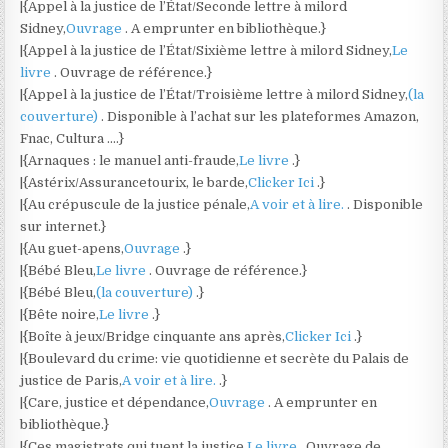
|{Appel à la justice de l’État/Seconde lettre à milord
Sidney,
Ouvrage
. A emprunter en bibliothèque.}
|{Appel à la justice de l’État/Sixième lettre à milord Sidney,
Le
livre
. Ouvrage de référence.}
|{Appel à la justice de l’État/Troisième lettre à milord Sidney,
(la
couverture)
. Disponible à l’achat sur les plateformes Amazon,
Fnac, Cultura ….}
|{Arnaques : le manuel anti-fraude,
Le livre
.}
|{Astérix/Assurancetourix, le barde,
Clicker Ici
.}
|{Au crépuscule de la justice pénale,
A voir et à lire.
. Disponible
sur internet.}
|{Au guet-apens,
Ouvrage
.}
|{Bébé Bleu,
Le livre
. Ouvrage de référence.}
|{Bébé Bleu,
(la couverture)
.}
|{Bête noire,
Le livre
.}
|{Boîte à jeux/Bridge cinquante ans après,
Clicker Ici
.}
|{Boulevard du crime: vie quotidienne et secrète du Palais de
justice de Paris,
A voir et à lire.
.}
|{Care, justice et dépendance,
Ouvrage
. A emprunter en
bibliothèque.}
|{Ces magistrats qui tuent la justice,
Le livre
. Ouvrage de