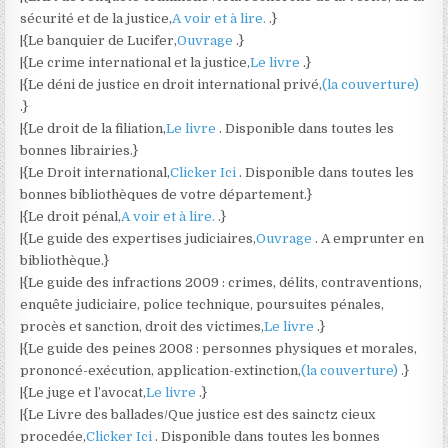
sécurité et de la justice,
A voir et à lire.
.}
|{Le banquier de Lucifer,
Ouvrage
.}
|{Le crime international et la justice,
Le livre
.}
|{Le déni de justice en droit international privé,
(la couverture)
.}
|{Le droit de la filiation,
Le livre
. Disponible dans toutes les
bonnes librairies.}
|{Le Droit international,
Clicker Ici
. Disponible dans toutes les
bonnes bibliothèques de votre département.}
|{Le droit pénal,
A voir et à lire.
.}
|{Le guide des expertises judiciaires,
Ouvrage
. A emprunter en
bibliothèque.}
|{Le guide des infractions 2009 : crimes, délits, contraventions,
enquête judiciaire, police technique, poursuites pénales,
procès et sanction, droit des victimes,
Le livre
.}
|{Le guide des peines 2008 : personnes physiques et morales,
prononcé-exécution, application-extinction,
(la couverture)
.}
|{Le juge et l’avocat,
Le livre
.}
|{Le Livre des ballades/Que justice est des sainctz cieux
procedée,
Clicker Ici
. Disponible dans toutes les bonnes