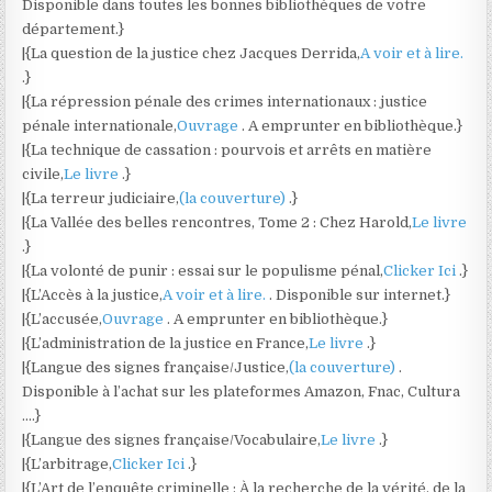
Disponible dans toutes les bonnes bibliothèques de votre
département.}
|{La question de la justice chez Jacques Derrida,
A voir et à lire.
.}
|{La répression pénale des crimes internationaux : justice
pénale internationale,
Ouvrage
. A emprunter en bibliothèque.}
|{La technique de cassation : pourvois et arrêts en matière
civile,
Le livre
.}
|{La terreur judiciaire,
(la couverture)
.}
|{La Vallée des belles rencontres, Tome 2 : Chez Harold,
Le livre
.}
|{La volonté de punir : essai sur le populisme pénal,
Clicker Ici
.}
|{L’Accès à la justice,
A voir et à lire.
. Disponible sur internet.}
|{L’accusée,
Ouvrage
. A emprunter en bibliothèque.}
|{L’administration de la justice en France,
Le livre
.}
|{Langue des signes française/Justice,
(la couverture)
.
Disponible à l’achat sur les plateformes Amazon, Fnac, Cultura
….}
|{Langue des signes française/Vocabulaire,
Le livre
.}
|{L’arbitrage,
Clicker Ici
.}
|{L’Art de l’enquête criminelle : À la recherche de la vérité, de la