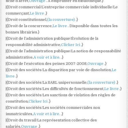
fiche d’arrêt,
Ouvrage
. A emprunter en bibliothèque.}
|{Droit commercial/L’entreprise commerciale individuelle/Le
commerçant,
Le livre
.}
|{Droit constitutionnel,
(la couverture)
.}
|{Droit de la concurrence,
Le livre
. Disponible dans toutes les
bonnes librairies.}
|{Droit de l’administration publique/Évolution de la
responsabilité administrative,
Clicker Ici
.}
|{Droit de l’administration publique/La notion de responsabilité
administrative,
A voir et à lire.
.}
|{Droit de l’exécution des peines 2007-2008,
Ouvrage
.}
|{Droit des sociétés/La disparition par voie de dissolution,
Le
livre
.}
|{Droit des sociétés/La SARL unipersonnelle,
(la couverture)
.}
|{Droit des sociétés/Les difficultés de fonctionnement,
Le livre
.}
|{Droit des sociétés/Les sanctions de violation des règles de
constitution,
Clicker Ici
.}
|{Droit des sociétés/Les sociétés commerciales non
immatriculées,
A voir et à lire.
.}
|{Droit du travail/La représentation collective des
salariés,
Ouvrage
.}