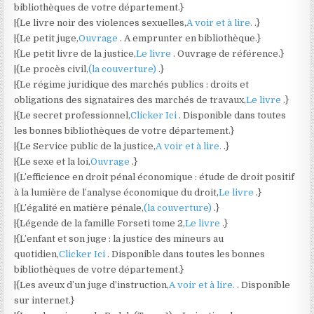
bibliothèques de votre département.}
|{Le livre noir des violences sexuelles,
A voir et à lire.
.}
|{Le petit juge,
Ouvrage
. A emprunter en bibliothèque.}
|{Le petit livre de la justice,
Le livre
. Ouvrage de référence.}
|{Le procès civil,
(la couverture)
.}
|{Le régime juridique des marchés publics : droits et
obligations des signataires des marchés de travaux,
Le livre
.}
|{Le secret professionnel,
Clicker Ici
. Disponible dans toutes
les bonnes bibliothèques de votre département.}
|{Le Service public de la justice,
A voir et à lire.
.}
|{Le sexe et la loi,
Ouvrage
.}
|{L’efficience en droit pénal économique : étude de droit positif
à la lumière de l’analyse économique du droit,
Le livre
.}
|{L’égalité en matière pénale,
(la couverture)
.}
|{Légende de la famille Forseti tome 2,
Le livre
.}
|{L’enfant et son juge : la justice des mineurs au
quotidien,
Clicker Ici
. Disponible dans toutes les bonnes
bibliothèques de votre département.}
|{Les aveux d’un juge d’instruction,
A voir et à lire.
. Disponible
sur internet.}