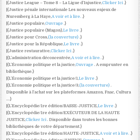
|{Justice League – Tome 8 – La Ligue d’Injustice,
Clicker Ici
.}
|{Justice pénale internationale Les nouveaux enjeux de
Nuremberg à La Haye,
A voir et à lire.
.}
|{Justice populaire,
Ouvrage
.}
|{Justice populaire (Magon),
Le livre
.}
|{Justice pour Cross,
(la couverture)
.}
|{Justice pour la République,
Le livre
.}
|{Justice restaurative,
Clicker Ici
.}
|{L’administration déconcentrée,
A voir et à lire.
.}
|{L’Économie politique et la justice,
Ouvrage
. A emprunter en
bibliothèque.}
|{L’Économie politique et la justice/1,
Le livre
.}
|{L’Économie politique et la justice/3,
(la couverture)
.
Disponible à l’achat sur les plateformes Amazon, Fnac, Cultura
….}
|{L’Encyclopédie/1re édition/BASSE-JUSTICE,
Le livre
.}
|{L’Encyclopédie/1re édition/EXÉCUTEUR DE LA HAUTE
JUSTICE,
Clicker Ici
. Disponible dans toutes les bonnes
bibliothèques de votre département.}
|{L’Encyclopédie/1re édition/HAUTE-JUSTICE,
A voir et à lire.
.}