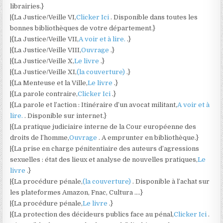
librairies.}
|{La Justice/Veille VI,
Clicker Ici
. Disponible dans toutes les
bonnes bibliothèques de votre département.}
|{La Justice/Veille VII,
A voir et à lire.
.}
|{La Justice/Veille VIII,
Ouvrage
.}
|{La Justice/Veille X,
Le livre
.}
|{La Justice/Veille XI,
(la couverture)
.}
|{La Menteuse et la Ville,
Le livre
.}
|{La parole contraire,
Clicker Ici
.}
|{La parole et l’action : Itinéraire d’un avocat militant,
A voir et à
lire.
. Disponible sur internet.}
|{La pratique judiciaire interne de la Cour européenne des
droits de l’homme,
Ouvrage
. A emprunter en bibliothèque.}
|{La prise en charge pénitentiaire des auteurs d’agressions
sexuelles : état des lieux et analyse de nouvelles pratiques,
Le
livre
.}
|{La procédure pénale,
(la couverture)
. Disponible à l’achat sur
les plateformes Amazon, Fnac, Cultura ….}
|{La procédure pénale,
Le livre
.}
|{La protection des décideurs publics face au pénal,
Clicker Ici
.