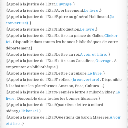
|{Appel à la justice de l’État,
Ouvrage
.}
|{Appel à la justice de l’État/Avertissement,
Le livre
.}
|{Appel à la justice de l’État/Épitre au général Haldimand,
(la
couverture)
.}
|{Appel à la justice de l’État/Introduction,
Le livre
.}
|{Appel à la justice de l’État/Lettre au prince de Galles,
Clicker
Ici
. Disponible dans toutes les bonnes bibliothèques de votre
département.}
|{Appel à la justice de l’État/Lettre au roi,
A voir et à lire.
.}
|{Appel à la justice de l’État/Lettre aux Canadiens,
Ouvrage
. A
emprunter en bibliothèque.}
|{Appel à la justice de l’État/Lettre circulaire,
Le livre
.}
|{Appel à la justice de l’État/Préface,
(la couverture)
. Disponible
à l’achat sur les plateformes Amazon, Fnac, Cultura ….}
|{Appel à la justice de l’État/Première lettre à milord Sidney,
Le
livre
. Disponible dans toutes les bonnes librairies.}
|{Appel à la justice de l’État/Quatrième lettre à milord
Sidney,
Clicker Ici
.}
|{Appel à la justice de l’État/Questions du baron Masères,
A voir
et à lire.
.}