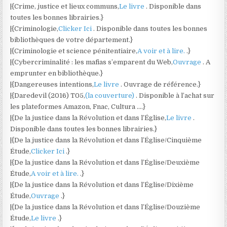
|{Crime, justice et lieux communs,
Le livre
. Disponible dans
toutes les bonnes librairies.}
|{Criminologie,
Clicker Ici
. Disponible dans toutes les bonnes
bibliothèques de votre département.}
|{Criminologie et science pénitentiaire,
A voir et à lire.
.}
|{Cybercriminalité : les mafias s’emparent du Web,
Ouvrage
. A
emprunter en bibliothèque.}
|{Dangereuses intentions,
Le livre
. Ouvrage de référence.}
|{Daredevil (2016) T05,
(la couverture)
. Disponible à l’achat sur
les plateformes Amazon, Fnac, Cultura ….}
|{De la justice dans la Révolution et dans l’Église,
Le livre
.
Disponible dans toutes les bonnes librairies.}
|{De la justice dans la Révolution et dans l’Église/Cinquième
Étude,
Clicker Ici
.}
|{De la justice dans la Révolution et dans l’Église/Deuxième
Étude,
A voir et à lire.
.}
|{De la justice dans la Révolution et dans l’Église/Dixième
Étude,
Ouvrage
.}
|{De la justice dans la Révolution et dans l’Église/Douzième
Étude,
Le livre
.}