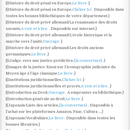
|{Histoire du droit pénal en Europe,
Le livre
.}
|{Histoire du droit pénal en Europe,
Clicker Ici
. Disponible dans
toutes les bonnes bibliothèques de votre département.}
|{Histoire du droit privé allemand/La renaissance des droits
savants,
A voir et à lire.
. Disponible sur internet.}
|{Histoire du droit privé allemand/L’école historique et la
marche vers l’unité,
Ouvrage
.}
|{Histoire du droit privé allemand/Les droits anciens
germaniques,
Le livre
.}
|{iJudge, vers une justice prédictive,
(la couverture)
.}
|{Images de la justice: Essai sur l’iconographie judiciaire du
Moyen âge à l’âge classique,
Le livre
.}
|{Institutions juridictionnelles,
Clicker Ici
.}
|{Institutions juridictionnelles et procès,
A voir et à lire.
.}
|{Introduction au Droit,
Ouvrage
. A emprunter en bibliothèque.}
|{Introduction générale au droit,
Le livre
.}
|{Japonais/Liste des articles,
(la couverture)
. Disponible à
l’achat sur les plateformes Amazon, Fnac, Cultura ….}
|{Japonais/Vocabulaire,
Le livre
. Disponible dans toutes les
bonnes librairies.}