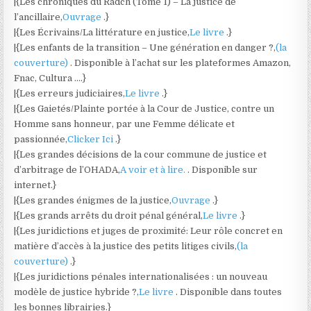
|{Les chroniques du Radch (Tome 1) – La justice de
l’ancillaire,
Ouvrage
.}
|{Les Écrivains/La littérature en justice,
Le livre
.}
|{Les enfants de la transition – Une génération en danger ?,
(la
couverture)
. Disponible à l’achat sur les plateformes Amazon,
Fnac, Cultura ….}
|{Les erreurs judiciaires,
Le livre
.}
|{Les Gaietés/Plainte portée à la Cour de Justice, contre un
Homme sans honneur, par une Femme délicate et
passionnée,
Clicker Ici
.}
|{Les grandes décisions de la cour commune de justice et
d’arbitrage de l’OHADA,
A voir et à lire.
. Disponible sur
internet.}
|{Les grandes énigmes de la justice,
Ouvrage
.}
|{Les grands arrêts du droit pénal général,
Le livre
.}
|{Les juridictions et juges de proximité: Leur rôle concret en
matière d’accès à la justice des petits litiges civils,
(la
couverture)
.}
|{Les juridictions pénales internationalisées : un nouveau
modèle de justice hybride ?,
Le livre
. Disponible dans toutes
les bonnes librairies.}