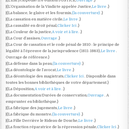
|{L’Encyclopédie/1re édition/JUSTICE,
Ouvrage
.}
|{L’Organisation de la Vindicte appelée Justice,
Le livre
.}
|{La balance, le glaive et les fourmis,
(la couverture)
.}
|{La cassation en matière civile,
Le livre
.}
|{La causalité en droit pénal,
Clicker Ici
.}
|{La Couleur de la justice,
A voir et à lire.
.}
|{La Cour d’assises,
Ouvrage
.}
|{La Cour de cassation et le code pénal de 1810 : le principe de
légalité à l’épreuve de la jurisprudence (1811-1863),
Le livre
.
Ouvrage de référence.}
|{La défense dans la peau,
(la couverture)
.}
|{La déontologie de l’avocat,
Le livre
.}
|{La déontologie des magistrats,
Clicker Ici
. Disponible dans
toutes les bonnes bibliothèques de votre département.}
|{La Déposition,
A voir et à lire.
.}
|{La documentation/Durées de conservation,
Ouvrage
. A
emprunter en bibliothèque.}
|{La fabrique des jugements,
Le livre
.}
|{La fabrique du monstre,
(la couverture)
.}
|{La Fille Derrière le Rideau de Douche,
Le livre
.}
|{La fonction réparatrice de la répression pénale,
Clicker Ici
.}