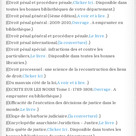
|{Droit pénal et procédure pénale,
Clicker Ici
. Disponible dans
toutes les bonnes bibliothèques de votre département.}
|{Droit pénal général (5ème édition),
A voir et à lire.
.}
|{Droit pénal général : 2009-2010,
Ouvrage
. A emprunter en
bibliothèque.}
|{Droit pénal général et procédure pénale,
Le livre
.}
|{Droit pénal international,
(la couverture)
.}
|{Droit pénal spécial : infractions des et contre les
particuliers,
Le livre
. Disponible dans toutes les bonnes
librairies.}
|{Droit processuel : une science de la reconstruction des liens
de droit,
Clicker Ici
.}
|{Du mauvais côté de la loi,
A voir et à lire.
.}
|{ECRITS SUR LES NOIRS Tome 1 : 1789-1808,
Ouvrage
. A
emprunter en bibliothèque.}
|{Efficacité de l’exécution des décisions de justice dans le
monde,
Le livre
.}
|{Éloge de la barbarie judiciaire,
(la couverture)
.}
|{Encyclopédie anarchiste/Juridiction – Justice,
Le livre
.}
|{En-quête de justice,
Clicker Ici
. Disponible dans toutes les