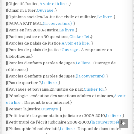
|{Objectif Justice,
A voir et à lire.
.}
|{Omar m’a tuer,
Ouvrage
.}
|{Opinions sociales/La Justice civile et militaire,
Le livre
.}
|{PAPA A FAIT MAL,
(la couverture)
.}
|{Paris en l’an 2000/Justice,
Le livre
.}
|{Parlons justice en 30 questions,
Clicker Ici
.}
|{Paroles de palais de justice,
A voir et à lire.
.}
|{Paroles de palais de justice,
Ouvrage
. A emprunter en
bibliothèque.}
|{Paroles d’enfants paroles de juges,
Le livre
. Ouvrage de
référence.}
|{Paroles d’enfants paroles de juges,
(la couverture)
.}
|{Pas de quartier ?,
Le livre
.}
|{Paysages et paysans/En justice de paix,
Clicker Ici
.}
|{Pénologie : exécution des sanctions adultes et mineurs,
A voir
et à lire.
. Disponible sur internet.}
|{Penser la justice,
Ouvrage
.}
|{Petit traité d’argumentation judiciaire : 2009-2010,
Le livre
.}
|{Petit traité de l’écrit judiciaire 2008-2009,
(la couverture)
.}
Scro
to
|{Philosophie/Absolu/relatif,
Le livre
. Disponible dans toutes
Top