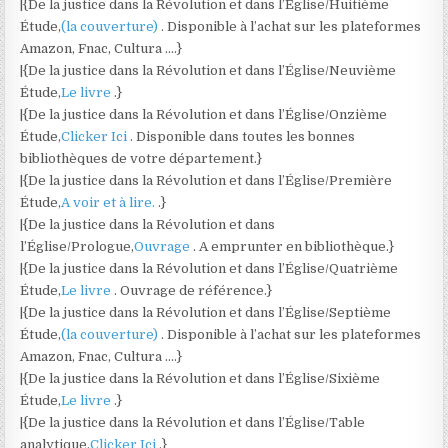
|{De la justice dans la Révolution et dans l’Église/Huitième
Étude,
(la couverture)
. Disponible à l’achat sur les plateformes
Amazon, Fnac, Cultura ….}
|{De la justice dans la Révolution et dans l’Église/Neuvième
Étude,
Le livre
.}
|{De la justice dans la Révolution et dans l’Église/Onzième
Étude,
Clicker Ici
. Disponible dans toutes les bonnes
bibliothèques de votre département.}
|{De la justice dans la Révolution et dans l’Église/Première
Étude,
A voir et à lire.
.}
|{De la justice dans la Révolution et dans
l’Église/Prologue,
Ouvrage
. A emprunter en bibliothèque.}
|{De la justice dans la Révolution et dans l’Église/Quatrième
Étude,
Le livre
. Ouvrage de référence.}
|{De la justice dans la Révolution et dans l’Église/Septième
Étude,
(la couverture)
. Disponible à l’achat sur les plateformes
Amazon, Fnac, Cultura ….}
|{De la justice dans la Révolution et dans l’Église/Sixième
Étude,
Le livre
.}
|{De la justice dans la Révolution et dans l’Église/Table
analytique,
Clicker Ici
.}