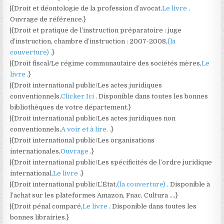
|{Droit et déontologie de la profession d’avocat,
Le livre
.
Ouvrage de référence.}
|{Droit et pratique de l’instruction préparatoire : juge
d’instruction, chambre d’instruction : 2007-2008,
(la
couverture)
.}
|{Droit fiscal/Le régime communautaire des sociétés mères,
Le
livre
.}
|{Droit international public/Les actes juridiques
conventionnels,
Clicker Ici
. Disponible dans toutes les bonnes
bibliothèques de votre département.}
|{Droit international public/Les actes juridiques non
conventionnels,
A voir et à lire.
.}
|{Droit international public/Les organisations
internationales,
Ouvrage
.}
|{Droit international public/Les spécificités de l’ordre juridique
international,
Le livre
.}
|{Droit international public/L’État,
(la couverture)
. Disponible à
l’achat sur les plateformes Amazon, Fnac, Cultura ….}
|{Droit pénal comparé,
Le livre
. Disponible dans toutes les
bonnes librairies.}