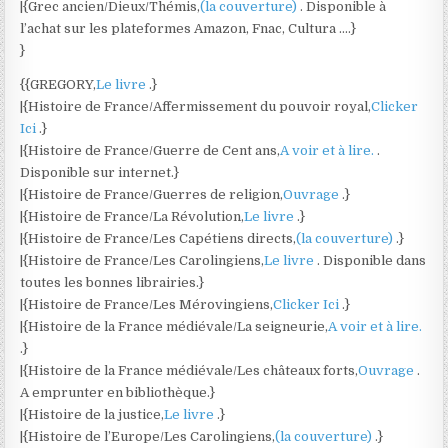
|{Grec ancien/Dieux/Thémis,
(la couverture)
. Disponible à
l’achat sur les plateformes Amazon, Fnac, Cultura ….}
}
{{GREGORY,
Le livre
.}
|{Histoire de France/Affermissement du pouvoir royal,
Clicker
Ici
.}
|{Histoire de France/Guerre de Cent ans,
A voir et à lire.
.
Disponible sur internet.}
|{Histoire de France/Guerres de religion,
Ouvrage
.}
|{Histoire de France/La Révolution,
Le livre
.}
|{Histoire de France/Les Capétiens directs,
(la couverture)
.}
|{Histoire de France/Les Carolingiens,
Le livre
. Disponible dans
toutes les bonnes librairies.}
|{Histoire de France/Les Mérovingiens,
Clicker Ici
.}
|{Histoire de la France médiévale/La seigneurie,
A voir et à lire.
.}
|{Histoire de la France médiévale/Les châteaux forts,
Ouvrage
.
A emprunter en bibliothèque.}
|{Histoire de la justice,
Le livre
.}
|{Histoire de l’Europe/Les Carolingiens,
(la couverture)
.}