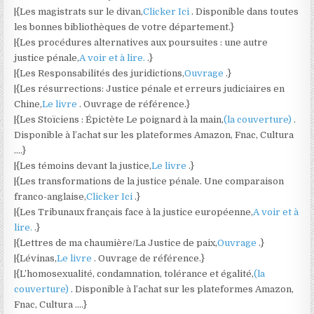
|{Les magistrats sur le divan,
Clicker Ici
. Disponible dans toutes
les bonnes bibliothèques de votre département.}
|{Les procédures alternatives aux poursuites : une autre
justice pénale,
A voir et à lire.
.}
|{Les Responsabilités des juridictions,
Ouvrage
.}
|{Les résurrections: Justice pénale et erreurs judiciaires en
Chine,
Le livre
. Ouvrage de référence.}
|{Les Stoïciens : Épictète Le poignard à la main,
(la couverture)
.
Disponible à l’achat sur les plateformes Amazon, Fnac, Cultura
….}
|{Les témoins devant la justice,
Le livre
.}
|{Les transformations de la justice pénale. Une comparaison
franco-anglaise,
Clicker Ici
.}
|{Les Tribunaux français face à la justice européenne,
A voir et à
lire.
.}
|{Lettres de ma chaumière/La Justice de paix,
Ouvrage
.}
|{Lévinas,
Le livre
. Ouvrage de référence.}
|{L’homosexualité, condamnation, tolérance et égalité,
(la
couverture)
. Disponible à l’achat sur les plateformes Amazon,
Fnac, Cultura ….}