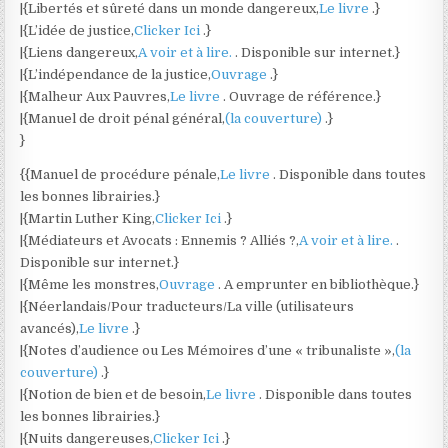
|{Libertés et sûreté dans un monde dangereux,
Le livre
.}
|{L’idée de justice,
Clicker Ici
.}
|{Liens dangereux,
A voir et à lire.
. Disponible sur internet.}
|{L’indépendance de la justice,
Ouvrage
.}
|{Malheur Aux Pauvres,
Le livre
. Ouvrage de référence.}
|{Manuel de droit pénal général,
(la couverture)
.}
}
{{Manuel de procédure pénale,
Le livre
. Disponible dans toutes
les bonnes librairies.}
|{Martin Luther King,
Clicker Ici
.}
|{Médiateurs et Avocats : Ennemis ? Alliés ?,
A voir et à lire.
.
Disponible sur internet.}
|{Même les monstres,
Ouvrage
. A emprunter en bibliothèque.}
|{Néerlandais/Pour traducteurs/La ville (utilisateurs
avancés),
Le livre
.}
|{Notes d’audience ou Les Mémoires d’une « tribunaliste »,
(la
couverture)
.}
|{Notion de bien et de besoin,
Le livre
. Disponible dans toutes
les bonnes librairies.}
|{Nuits dangereuses,
Clicker Ici
.}