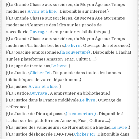
|{La Grande Chasse aux sorcières, du Moyen Âge aux Temps
modernes,
A voir et à lire.
. Disponible sur internet.}
|{La Grande Chasse aux sorcières, du Moyen Âge aux Temps
modernes/L’emprise des laïcs sur les procès de
sorcellerie,
Ouvrage
. A emprunter en bibliothèque.}
|{La Grande Chasse aux sorcières, du Moyen Âge aux Temps
modernes/La fin des bûchers,
Le livre
. Ouvrage de référence.}
|{La josacine empoisonnée,
(la couverture)
. Disponible à l’achat
sur les plateformes Amazon, Fnac, Cultura ….}
|{La juge de trente ans,
Le livre
.}
|{La Justice,
Clicker Ici
. Disponible dans toutes les bonnes
bibliothèques de votre département.}
|{La justice,
A voir et à lire.
.}
|{La Justice,
Ouvrage
. A emprunter en bibliothèque.}
|{La justice dans la France médiévale,
Le livre
. Ouvrage de
référence.}
|{La Justice de Dieu qui passe,
(la couverture)
. Disponible à
l’achat sur les plateformes Amazon, Fnac, Cultura ….}
|{La justice des vainqueurs : de Nuremberg à Bagdad,
Le livre
.}
|{La justice déshonorée 1940-1944,
Clicker Ici
. Disponible dans