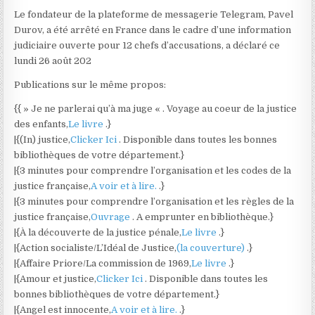
Le fondateur de la plateforme de messagerie Telegram, Pavel
Durov, a été arrêté en France dans le cadre d’une information
judiciaire ouverte pour 12 chefs d’accusations, a déclaré ce
lundi 26 août 202
Publications sur le même propos:
{{ » Je ne parlerai qu’à ma juge « . Voyage au coeur de la justice
des enfants,
Le livre
.}
|{(In) justice,
Clicker Ici
. Disponible dans toutes les bonnes
bibliothèques de votre département.}
|{3 minutes pour comprendre l’organisation et les codes de la
justice française,
A voir et à lire.
.}
|{3 minutes pour comprendre l’organisation et les règles de la
justice française,
Ouvrage
. A emprunter en bibliothèque.}
|{À la découverte de la justice pénale,
Le livre
.}
|{Action socialiste/L’Idéal de Justice,
(la couverture)
.}
|{Affaire Priore/La commission de 1969,
Le livre
.}
|{Amour et justice,
Clicker Ici
. Disponible dans toutes les
bonnes bibliothèques de votre département.}
|{Angel est innocente,
A voir et à lire.
.}