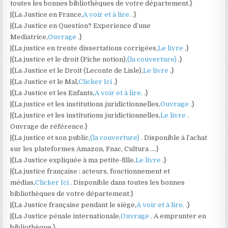
toutes les bonnes bibliothèques de votre département.}
|{La Justice en France,
A voir et à lire.
.}
|{La Justice en Question? Experience d’une
Mediatrice,
Ouvrage
.}
|{La justice en trente dissertations corrigées,
Le livre
.}
|{La justice et le droit (Fiche notion),
(la couverture)
.}
|{La Justice et le Droit (Leconte de Lisle),
Le livre
.}
|{La Justice et le Mal,
Clicker Ici
.}
|{La Justice et les Enfants,
A voir et à lire.
.}
|{La justice et les institutions juridictionnelles,
Ouvrage
.}
|{La justice et les institutions juridictionnelles,
Le livre
.
Ouvrage de référence.}
|{La justice et son public,
(la couverture)
. Disponible à l’achat
sur les plateformes Amazon, Fnac, Cultura ….}
|{La Justice expliquée à ma petite-fille,
Le livre
.}
|{La justice française : acteurs, fonctionnement et
médias,
Clicker Ici
. Disponible dans toutes les bonnes
bibliothèques de votre département.}
|{La Justice française pendant le siège,
A voir et à lire.
.}
|{La Justice pénale internationale,
Ouvrage
. A emprunter en
bibliothèque.}