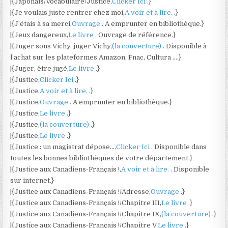
|{Japonais/Vocabulaire/Justice,
Clicker Ici
.}
|{Je voulais juste rentrer chez moi,
A voir et à lire.
.}
|{J’étais à sa merci,
Ouvrage
. A emprunter en bibliothèque.}
|{Jeux dangereux,
Le livre
. Ouvrage de référence.}
|{Juger sous Vichy, juger Vichy,
(la couverture)
. Disponible à
l’achat sur les plateformes Amazon, Fnac, Cultura ….}
|{Juger, être jugé,
Le livre
.}
|{Justice,
Clicker Ici
.}
|{Justice,
A voir et à lire.
.}
|{Justice,
Ouvrage
. A emprunter en bibliothèque.}
|{Justice,
Le livre
.}
|{Justice,
(la couverture)
.}
|{Justice,
Le livre
.}
|{Justice : un magistrat dépose…,
Clicker Ici
. Disponible dans
toutes les bonnes bibliothèques de votre département.}
|{Justice aux Canadiens-Français !,
A voir et à lire.
. Disponible
sur internet.}
|{Justice aux Canadiens-Français !/Adresse,
Ouvrage
.}
|{Justice aux Canadiens-Français !/Chapitre III,
Le livre
.}
|{Justice aux Canadiens-Français !/Chapitre IX,
(la couverture)
.}
|{Justice aux Canadiens-Français !/Chapitre V,
Le livre
.}