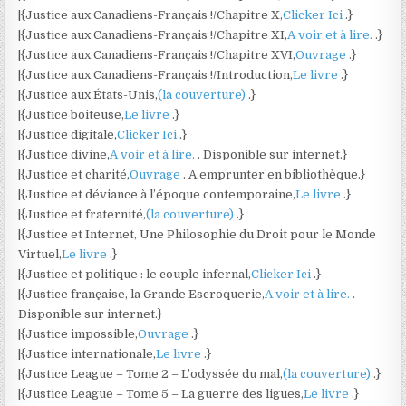
|{Justice aux Canadiens-Français !/Chapitre X,
Clicker Ici
.}
|{Justice aux Canadiens-Français !/Chapitre XI,
A voir et à lire.
.}
|{Justice aux Canadiens-Français !/Chapitre XVI,
Ouvrage
.}
|{Justice aux Canadiens-Français !/Introduction,
Le livre
.}
|{Justice aux États-Unis,
(la couverture)
.}
|{Justice boiteuse,
Le livre
.}
|{Justice digitale,
Clicker Ici
.}
|{Justice divine,
A voir et à lire.
. Disponible sur internet.}
|{Justice et charité,
Ouvrage
. A emprunter en bibliothèque.}
|{Justice et déviance à l’époque contemporaine,
Le livre
.}
|{Justice et fraternité,
(la couverture)
.}
|{Justice et Internet, Une Philosophie du Droit pour le Monde
Virtuel,
Le livre
.}
|{Justice et politique : le couple infernal,
Clicker Ici
.}
|{Justice française, la Grande Escroquerie,
A voir et à lire.
.
Disponible sur internet.}
|{Justice impossible,
Ouvrage
.}
|{Justice internationale,
Le livre
.}
|{Justice League – Tome 2 – L’odyssée du mal,
(la couverture)
.}
|{Justice League – Tome 5 – La guerre des ligues,
Le livre
.}