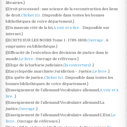
librairies.}
|{Droit processuel : une science de la reconstruction des liens
de droit,
Clicker Ici
. Disponible dans toutes les bonnes
bibliothèques de votre département.}
|{Du mauvais côté de la loi,
A voir et à lire.
. Disponible sur
internet.}
|{ECRITS SUR LES NOIRS Tome 1 : 1789-1808,
Ouvrage
. A
emprunter en bibliothèque.}
|{Efficacité de l’exécution des décisions de justice dans le
monde,
Le livre
. Ouvrage de référence.}
|{Éloge de la barbarie judiciaire,
(la couverture)
.}
|{Encyclopédie anarchiste/Juridiction – Justice,
Le livre
.}
|{En-quête de justice,
Clicker Ici
. Disponible dans toutes les
bonnes bibliothèques de votre département.}
|{Enseignement de l’allemand/Vocabulaire allemand,
A voir et à
lire.
.}
|{Enseignement de l’allemand/Vocabulaire allemand/La
justice,
Ouvrage
.}
|{Enseignement de l’allemand/Vocabulaire allemand/L’État,
Le
livre
. Ouvrage de référence.}