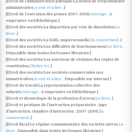
|{Droit de l’administration publique/La notion de responsabilité
administrative,
A voir et à lire.
.}
|{Droit de l’exécution des peines 2007-2008,
Ouvrage
. A
emprunter en bibliothèque.}
|{Droit des sociétés/La disparition par voie de dissolution,
Le
livre
.}
|{Droit des sociétés/La SARL unipersonnelle,
(la couverture)
.}
|{Droit des sociétés/Les difficultés de fonctionnement,
Le livre
.
Disponible dans toutes les bonnes librairies.}
|{Droit des sociétés/Les sanctions de violation des règles de
constitution,
Clicker Ici
.}
|{Droit des sociétés/Les sociétés commerciales non
immatriculées,
A voir et à lire.
. Disponible sur internet.}
|{Droit du travail/La représentation collective des
salariés,
Ouvrage
. A emprunter en bibliothèque.}
|{Droit et déontologie de la profession d’avocat,
Le livre
.}
|{Droit et pratique de l’instruction préparatoire : juge
d’instruction, chambre d’instruction : 2007-2008,
(la
couverture)
.}
|{Droit fiscal/Le régime communautaire des sociétés mères,
Le
livre
. Disponible dans toutes les bonnes librairies.}