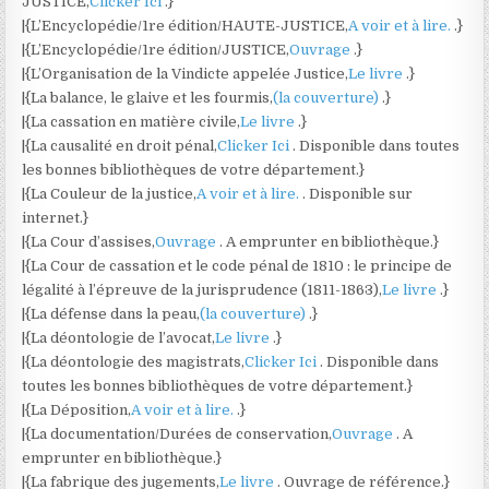
JUSTICE,
Clicker Ici
.}
|{L’Encyclopédie/1re édition/HAUTE-JUSTICE,
A voir et à lire.
.}
|{L’Encyclopédie/1re édition/JUSTICE,
Ouvrage
.}
|{L’Organisation de la Vindicte appelée Justice,
Le livre
.}
|{La balance, le glaive et les fourmis,
(la couverture)
.}
|{La cassation en matière civile,
Le livre
.}
|{La causalité en droit pénal,
Clicker Ici
. Disponible dans toutes
les bonnes bibliothèques de votre département.}
|{La Couleur de la justice,
A voir et à lire.
. Disponible sur
internet.}
|{La Cour d’assises,
Ouvrage
. A emprunter en bibliothèque.}
|{La Cour de cassation et le code pénal de 1810 : le principe de
légalité à l’épreuve de la jurisprudence (1811-1863),
Le livre
.}
|{La défense dans la peau,
(la couverture)
.}
|{La déontologie de l’avocat,
Le livre
.}
|{La déontologie des magistrats,
Clicker Ici
. Disponible dans
toutes les bonnes bibliothèques de votre département.}
|{La Déposition,
A voir et à lire.
.}
|{La documentation/Durées de conservation,
Ouvrage
. A
emprunter en bibliothèque.}
|{La fabrique des jugements,
Le livre
. Ouvrage de référence.}