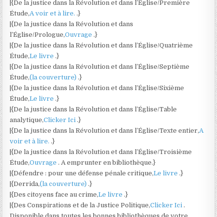
|{De la justice dans la Révolution et dans l’Église/Première
Étude,
A voir et à lire.
.}
|{De la justice dans la Révolution et dans
l’Église/Prologue,
Ouvrage
.}
|{De la justice dans la Révolution et dans l’Église/Quatrième
Étude,
Le livre
.}
|{De la justice dans la Révolution et dans l’Église/Septième
Étude,
(la couverture)
.}
|{De la justice dans la Révolution et dans l’Église/Sixième
Étude,
Le livre
.}
|{De la justice dans la Révolution et dans l’Église/Table
analytique,
Clicker Ici
.}
|{De la justice dans la Révolution et dans l’Église/Texte entier,
A
voir et à lire.
.}
|{De la justice dans la Révolution et dans l’Église/Troisième
Étude,
Ouvrage
. A emprunter en bibliothèque.}
|{Défendre : pour une défense pénale critique,
Le livre
.}
|{Derrida,
(la couverture)
.}
|{Des citoyens face au crime,
Le livre
.}
|{Des Conspirations et de la Justice Politique,
Clicker Ici
.
Disponible dans toutes les bonnes bibliothèques de votre