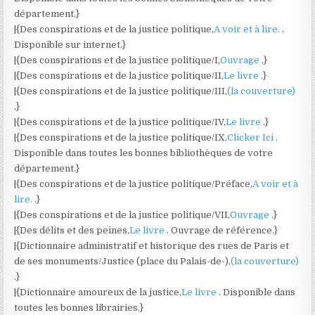
département.}
|{Des conspirations et de la justice politique,
A voir et à lire.
.
Disponible sur internet.}
|{Des conspirations et de la justice politique/I,
Ouvrage
.}
|{Des conspirations et de la justice politique/II,
Le livre
.}
|{Des conspirations et de la justice politique/III,
(la couverture)
.}
|{Des conspirations et de la justice politique/IV,
Le livre
.}
|{Des conspirations et de la justice politique/IX,
Clicker Ici
.
Disponible dans toutes les bonnes bibliothèques de votre
département.}
|{Des conspirations et de la justice politique/Préface,
A voir et à
lire.
.}
|{Des conspirations et de la justice politique/VII,
Ouvrage
.}
|{Des délits et des peines,
Le livre
. Ouvrage de référence.}
|{Dictionnaire administratif et historique des rues de Paris et
de ses monuments/Justice (place du Palais-de-),
(la couverture)
.}
|{Dictionnaire amoureux de la justice,
Le livre
. Disponible dans
toutes les bonnes librairies.}