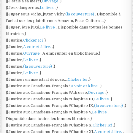
|{J’étais à sa merci,
Ouvrage
.}
|{Jeux dangereux,
Le livre
.}
|{Juger sous Vichy, juger Vichy,
(la couverture)
. Disponible à
l’achat sur les plateformes Amazon, Fnac, Cultura ….}
|{Juger, être jugé,
Le livre
. Disponible dans toutes les bonnes
librairies.}
|{Justice,
Clicker Ici
.}
|{Justice,
A voir et à lire.
.}
|{Justice,
Ouvrage
. A emprunter en bibliothèque.}
|{Justice,
Le livre
.}
|{Justice,
(la couverture)
.}
|{Justice,
Le livre
.}
|{Justice : un magistrat dépose…,
Clicker Ici
.}
|{Justice aux Canadiens-Français !,
A voir et à lire.
.}
|{Justice aux Canadiens-Français !/Adresse,
Ouvrage
.}
|{Justice aux Canadiens-Français !/Chapitre III,
Le livre
.}
|{Justice aux Canadiens-Français !/Chapitre IX,
(la couverture)
.}
|{Justice aux Canadiens-Français !/Chapitre V,
Le livre
.
Disponible dans toutes les bonnes librairies.}
|{Justice aux Canadiens-Français !/Chapitre X,
Clicker Ici
.}
|{Justice aux Canadiens-Français !/Chapitre XI,
A voir et à lire.
.