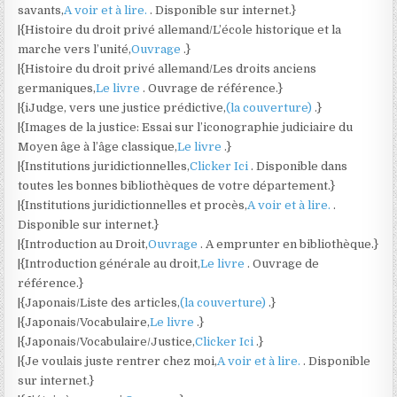
savants,
A voir et à lire.
. Disponible sur internet.}
|{Histoire du droit privé allemand/L’école historique et la
marche vers l’unité,
Ouvrage
.}
|{Histoire du droit privé allemand/Les droits anciens
germaniques,
Le livre
. Ouvrage de référence.}
|{iJudge, vers une justice prédictive,
(la couverture)
.}
|{Images de la justice: Essai sur l’iconographie judiciaire du
Moyen âge à l’âge classique,
Le livre
.}
|{Institutions juridictionnelles,
Clicker Ici
. Disponible dans
toutes les bonnes bibliothèques de votre département.}
|{Institutions juridictionnelles et procès,
A voir et à lire.
.
Disponible sur internet.}
|{Introduction au Droit,
Ouvrage
. A emprunter en bibliothèque.}
|{Introduction générale au droit,
Le livre
. Ouvrage de
référence.}
|{Japonais/Liste des articles,
(la couverture)
.}
|{Japonais/Vocabulaire,
Le livre
.}
|{Japonais/Vocabulaire/Justice,
Clicker Ici
.}
|{Je voulais juste rentrer chez moi,
A voir et à lire.
. Disponible
sur internet.}