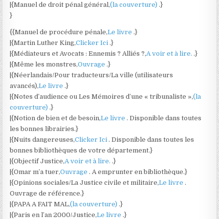
|{Manuel de droit pénal général,
(la couverture)
.}
}
{{Manuel de procédure pénale,
Le livre
.}
|{Martin Luther King,
Clicker Ici
.}
|{Médiateurs et Avocats : Ennemis ? Alliés ?,
A voir et à lire.
.}
|{Même les monstres,
Ouvrage
.}
|{Néerlandais/Pour traducteurs/La ville (utilisateurs
avancés),
Le livre
.}
|{Notes d’audience ou Les Mémoires d’une « tribunaliste »,
(la
couverture)
.}
|{Notion de bien et de besoin,
Le livre
. Disponible dans toutes
les bonnes librairies.}
|{Nuits dangereuses,
Clicker Ici
. Disponible dans toutes les
bonnes bibliothèques de votre département.}
|{Objectif Justice,
A voir et à lire.
.}
|{Omar m’a tuer,
Ouvrage
. A emprunter en bibliothèque.}
|{Opinions sociales/La Justice civile et militaire,
Le livre
.
Ouvrage de référence.}
|{PAPA A FAIT MAL,
(la couverture)
.}
|{Paris en l’an 2000/Justice,
Le livre
.}