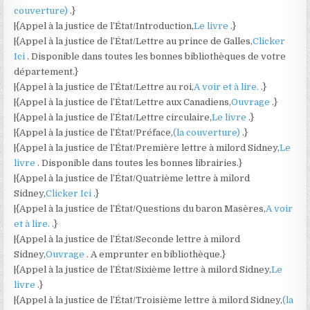
couverture)
.}
|{Appel à la justice de l’État/Introduction,
Le livre
.}
|{Appel à la justice de l’État/Lettre au prince de Galles,
Clicker
Ici
. Disponible dans toutes les bonnes bibliothèques de votre
département.}
|{Appel à la justice de l’État/Lettre au roi,
A voir et à lire.
.}
|{Appel à la justice de l’État/Lettre aux Canadiens,
Ouvrage
.}
|{Appel à la justice de l’État/Lettre circulaire,
Le livre
.}
|{Appel à la justice de l’État/Préface,
(la couverture)
.}
|{Appel à la justice de l’État/Première lettre à milord Sidney,
Le
livre
. Disponible dans toutes les bonnes librairies.}
|{Appel à la justice de l’État/Quatrième lettre à milord
Sidney,
Clicker Ici
.}
|{Appel à la justice de l’État/Questions du baron Masères,
A voir
et à lire.
.}
|{Appel à la justice de l’État/Seconde lettre à milord
Sidney,
Ouvrage
. A emprunter en bibliothèque.}
|{Appel à la justice de l’État/Sixième lettre à milord Sidney,
Le
livre
.}
|{Appel à la justice de l’État/Troisième lettre à milord Sidney,
(la