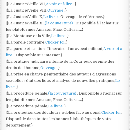
|{La Justice/Veille VII,
A voir et à lire.
.}
|{La Justice/Veille VIII,
Ouvrage
.}
|{La Justice/Veille X,
Le livre
. Ouvrage de référence.}
|{La Justice/Veille XI,
(la couverture)
. Disponible à l’achat sur
les plateformes Amazon, Fnac, Cultura ….}
|{La Menteuse et la Ville,
Le livre
.}
|{La parole contraire,
Clicker Ici
.}
|{La parole et l’action : Itinéraire d’un avocat militant,
A voir et à
lire.
. Disponible sur internet.}
|{La pratique judiciaire interne de la Cour européenne des
droits de l’homme,
Ouvrage
.}
|{La prise en charge pénitentiaire des auteurs d’agressions
sexuelles : état des lieux et analyse de nouvelles pratiques,
Le
livre
.}
|{La procédure pénale,
(la couverture)
. Disponible à l’achat sur
les plateformes Amazon, Fnac, Cultura ….}
|{La procédure pénale,
Le livre
.}
|{La protection des décideurs publics face au pénal,
Clicker Ici
.
Disponible dans toutes les bonnes bibliothèques de votre
département.}