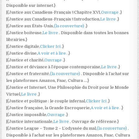
Disponible sur internet.}
|{Justice aux Canadiens-Français !/Chapitre XVI,
Ouvrage
.}
|{Justice aux Canadiens-Français !/Introduction,
Le livre
.}
|{Justice aux États-Unis,
(la couverture)
.}
|{Justice boiteuse,
Le livre
. Disponible dans toutes les bonnes
librairies.}
|{Justice digitale,
Clicker Ici
.}
|{Justice divine,
A voir et à lire.
.}
|{Justice et charité,
Ouvrage
.}
|{Justice et déviance à l’époque contemporaine,
Le livre
.}
|{Justice et fraternité,
(la couverture)
. Disponible à l’achat sur
les plateformes Amazon, Fnac, Cultura ….}
|{Justice et Internet, Une Philosophie du Droit pour le Monde
Virtuel,
Le livre
.}
|{Justice et politique : le couple infernal,
Clicker Ici
.}
|{Justice française, la Grande Escroquerie,
A voir et à lire.
.}
|{Justice impossible,
Ouvrage
.}
|{Justice internationale,
Le livre
. Ouvrage de référence.}
|{Justice League – Tome 2 – L’odyssée du mal,
(la couverture)
.
Disponible à l’achat sur les plateformes Amazon, Fnac, Cultura