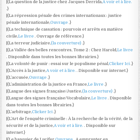
|{La question de la justice chez Jacques Derrida,
A voir et à lire.
.}
|{La répression pénale des crimes internationaux : justice
pénale internationale,
Ouvrage
.}
|{La technique de cassation : pourvois et arrêts en matière
civile,
Le livre
. Ouvrage de référence.}
|{La terreur judiciaire,
(la couverture)
.}
|{La Vallée des belles rencontres, Tome 2 : Chez Harold,
Le livre
. Disponible dans toutes les bonnes librairies.}
|{La volonté de punir : essai sur le populisme pénal,
Clicker Ici
.}
|{L’Accès à la justice,
A voir et à lire.
. Disponible sur internet.}
|{L’accusée,
Ouvrage
.}
|{L’administration de la justice en France,
Le livre
.}
|{Langue des signes française/Justice,
(la couverture)
.}
|{Langue des signes française/Vocabulaire,
Le livre
. Disponible
dans toutes les bonnes librairies.}
|{L’arbitrage,
Clicker Ici
.}
|{L’Art de l’enquête criminelle : À la recherche de la vérité, de la
sécurité et de la justice,
A voir et à lire.
. Disponible sur
internet.}
|{Le banquier de Lucifer,
Ouvrage
. A emprunter en