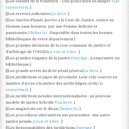
|{Les enfants de la transition – Une génération en danger ?,
(la
couverture)
.}
|{Les erreurs judiciaires,
Le livre
.}
|{Les Gaietés/Plainte portée à la Cour de Justice, contre un
Homme sans honneur, par une Femme délicate et
passionnée,
Clicker Ici
. Disponible dans toutes les bonnes
bibliothèques de votre département.}
|{Les grandes décisions de la cour commune de justice et
d’arbitrage de l’OHADA,
A voir et à lire.
.}
|{Les grandes énigmes de la justice,
Ouvrage
. A emprunter en
bibliothèque.}
|{Les grands arrêts du droit pénal général,
Le livre
.}
|{Les juridictions et juges de proximité: Leur rôle concret en
matière d’accès à la justice des petits litiges civils,
(la
couverture)
.}
|{Les juridictions pénales internationalisées : un nouveau
modèle de justice hybride ?,
Le livre
.}
|{Les magistrats sur le divan,
Clicker Ici
.}
|{Les procédures alternatives aux poursuites : une autre
justice pénale,
A voir et à lire.
.}
|{Les Responsabilités des juridictions,
Ouvrage
.}