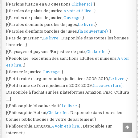
|{Parlons justice en 30 questions,
Clicker Ici
.}
|{Paroles de palais de justice,
A voir et à lire.
.}
|{Paroles de palais de justice,
Ouvrage
.}
|{Paroles d’enfants paroles de juges,
Le livre
.}
|{Paroles d’enfants paroles de juges,
(la couverture)
.}
|{Pas de quartier ?,
Le livre
. Disponible dans toutes les bonnes
librairies.}
|{Paysages et paysans/En justice de paix,
Clicker Ici
.}
|{Pénologie : exécution des sanctions adultes et mineurs,
A voir
et à lire.
.}
|{Penser la justice,
Ouvrage
.}
|{Petit traité d’argumentation judiciaire : 2009-2010,
Le livre
.}
|{Petit traité de l’écrit judiciaire 2008-2009,
(la couverture)
.
Disponible à l’achat sur les plateformes Amazon, Fnac, Cultura
….}
|{Philosophie/Absolu/relatif,
Le livre
.}
|{Philosophie/Autrui,
Clicker Ici
. Disponible dans toutes les
bonnes bibliothèques de votre département.}
|{Philosophie/Langage,
A voir et à lire.
. Disponible sur
Scro
to
internet.}
Top