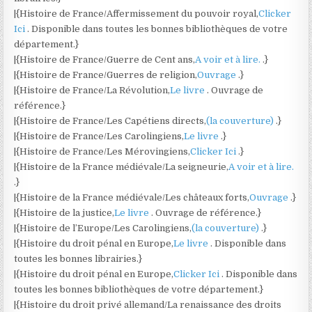
|{Histoire de France/Affermissement du pouvoir royal,
Clicker
Ici
. Disponible dans toutes les bonnes bibliothèques de votre
département.}
|{Histoire de France/Guerre de Cent ans,
A voir et à lire.
.}
|{Histoire de France/Guerres de religion,
Ouvrage
.}
|{Histoire de France/La Révolution,
Le livre
. Ouvrage de
référence.}
|{Histoire de France/Les Capétiens directs,
(la couverture)
.}
|{Histoire de France/Les Carolingiens,
Le livre
.}
|{Histoire de France/Les Mérovingiens,
Clicker Ici
.}
|{Histoire de la France médiévale/La seigneurie,
A voir et à lire.
.}
|{Histoire de la France médiévale/Les châteaux forts,
Ouvrage
.}
|{Histoire de la justice,
Le livre
. Ouvrage de référence.}
|{Histoire de l’Europe/Les Carolingiens,
(la couverture)
.}
|{Histoire du droit pénal en Europe,
Le livre
. Disponible dans
toutes les bonnes librairies.}
|{Histoire du droit pénal en Europe,
Clicker Ici
. Disponible dans
toutes les bonnes bibliothèques de votre département.}
|{Histoire du droit privé allemand/La renaissance des droits