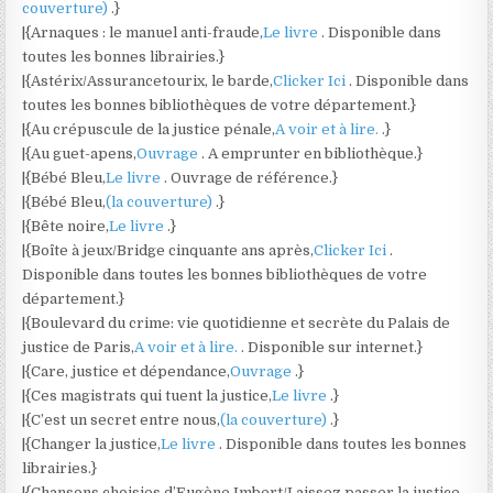
couverture)
.}
|{Arnaques : le manuel anti-fraude,
Le livre
. Disponible dans
toutes les bonnes librairies.}
|{Astérix/Assurancetourix, le barde,
Clicker Ici
. Disponible dans
toutes les bonnes bibliothèques de votre département.}
|{Au crépuscule de la justice pénale,
A voir et à lire.
.}
|{Au guet-apens,
Ouvrage
. A emprunter en bibliothèque.}
|{Bébé Bleu,
Le livre
. Ouvrage de référence.}
|{Bébé Bleu,
(la couverture)
.}
|{Bête noire,
Le livre
.}
|{Boîte à jeux/Bridge cinquante ans après,
Clicker Ici
.
Disponible dans toutes les bonnes bibliothèques de votre
département.}
|{Boulevard du crime: vie quotidienne et secrète du Palais de
justice de Paris,
A voir et à lire.
. Disponible sur internet.}
|{Care, justice et dépendance,
Ouvrage
.}
|{Ces magistrats qui tuent la justice,
Le livre
.}
|{C’est un secret entre nous,
(la couverture)
.}
|{Changer la justice,
Le livre
. Disponible dans toutes les bonnes
librairies.}
|{Chansons choisies d’Eugène Imbert/Laissez passer la justice