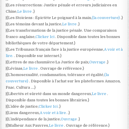
|{Les résurrections: Justice pénale et erreurs judiciaires en
Chine,
Le livre
.}
|{Les Stoïciens : Épictète Le poignard à la main,
(la couverture)
.}
|{Les témoins devant la justice,
Le livre
.}
|{Les transformations de la justice pénale. Une comparaison
franco-anglaise,
Clicker Ici
. Disponible dans toutes les bonnes
bibliothèques de votre département.}
|{Les Tribunaux français face à la justice européenne,
A voir et à
lire.
. Disponible sur internet.}
|{Lettres de ma chaumière/La Justice de paix,
Ouvrage
.}
|{Lévinas,
Le livre
. Ouvrage de référence.}
|{L’homosexualité, condamnation, tolérance et égalité,
(la
couverture)
. Disponible à l’achat sur les plateformes Amazon,
Fnac, Cultura ….}
|{Libertés et sûreté dans un monde dangereux,
Le livre
.
Disponible dans toutes les bonnes librairies.}
|{L’idée de justice,
Clicker Ici
.}
|{Liens dangereux,
A voir et à lire.
.}
|{L’indépendance de la justice,
Ouvrage
.}
|{Malheur Aux Pauvres,
Le livre
. Ouvrage de référence.}