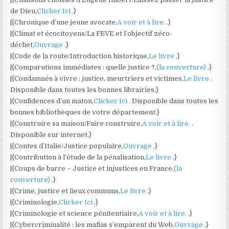
de Dieu,
Clicker Ici
.}
|{Chronique d’une jeune avocate,
A voir et à lire.
.}
|{Climat et écocitoyens/La FEVE et l’objectif zéro-
déchet,
Ouvrage
.}
|{Code de la route/Introduction historique,
Le livre
.}
|{Comparutions immédiates : quelle justice ?,
(la couverture)
.}
|{Condamnés à vivre : justice, meurtriers et victimes,
Le livre
.
Disponible dans toutes les bonnes librairies.}
|{Confidences d’un maton,
Clicker Ici
. Disponible dans toutes les
bonnes bibliothèques de votre département.}
|{Construire sa maison/Faire construire,
A voir et à lire.
.
Disponible sur internet.}
|{Contes d’Italie/Justice populaire,
Ouvrage
.}
|{Contribution à l’étude de la pénalisation,
Le livre
.}
|{Coups de barre – Justice et injustices en France,
(la
couverture)
.}
|{Crime, justice et lieux communs,
Le livre
.}
|{Criminologie,
Clicker Ici
.}
|{Criminologie et science pénitentiaire,
A voir et à lire.
.}
|{Cybercriminalité : les mafias s’emparent du Web,
Ouvrage
.}