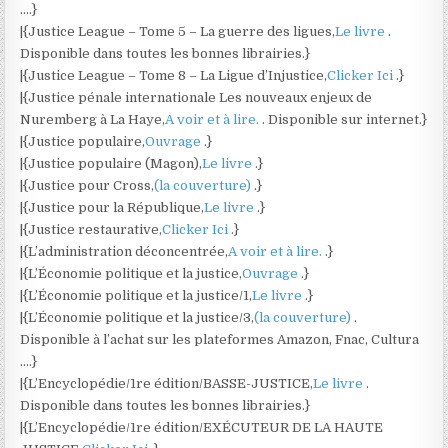
….}
|{Justice League – Tome 5 – La guerre des ligues,
Le livre
.
Disponible dans toutes les bonnes librairies.}
|{Justice League – Tome 8 – La Ligue d’Injustice,
Clicker Ici
.}
|{Justice pénale internationale Les nouveaux enjeux de
Nuremberg à La Haye,
A voir et à lire.
. Disponible sur internet.}
|{Justice populaire,
Ouvrage
.}
|{Justice populaire (Magon),
Le livre
.}
|{Justice pour Cross,
(la couverture)
.}
|{Justice pour la République,
Le livre
.}
|{Justice restaurative,
Clicker Ici
.}
|{L’administration déconcentrée,
A voir et à lire.
.}
|{L’Économie politique et la justice,
Ouvrage
.}
|{L’Économie politique et la justice/1,
Le livre
.}
|{L’Économie politique et la justice/3,
(la couverture)
.
Disponible à l’achat sur les plateformes Amazon, Fnac, Cultura
….}
|{L’Encyclopédie/1re édition/BASSE-JUSTICE,
Le livre
.
Disponible dans toutes les bonnes librairies.}
|{L’Encyclopédie/1re édition/EXÉCUTEUR DE LA HAUTE