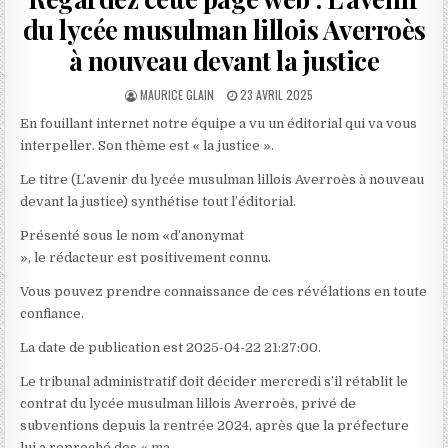
du lycée musulman lillois Averroès
à nouveau devant la justice
AUTHOR:
PUBLISHED
MAURICE GLAIN
23 AVRIL 2025
DATE:
En fouillant internet notre équipe a vu un éditorial qui va vous
interpeller. Son thème est « la justice ».
Le titre (L’avenir du lycée musulman lillois Averroès à nouveau
devant la justice) synthétise tout l’éditorial.
Présenté sous le nom «d’anonymat
», le rédacteur est positivement connu.
Vous pouvez prendre connaissance de ces révélations en toute
confiance.
La date de publication est 2025-04-22 21:27:00.
Le tribunal administratif doit décider mercredi s’il rétablit le
contrat du lycée musulman lillois Averroès, privé de
subventions depuis la rentrée 2024, après que la préfecture
lui a reproché des « ma …