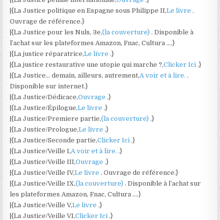
|{La Justice politique en Espagne sous Philippe II,
Le livre
.
Ouvrage de référence.}
|{La Justice pour les Nuls, 3e,
(la couverture)
. Disponible à
l’achat sur les plateformes Amazon, Fnac, Cultura ….}
|{La justice réparatrice,
Le livre
.}
|{La justice restaurative une utopie qui marche ?,
Clicker Ici
.}
|{La Justice… demain, ailleurs, autrement,
A voir et à lire.
.
Disponible sur internet.}
|{La Justice/Dédicace,
Ouvrage
.}
|{La Justice/Épilogue,
Le livre
.}
|{La Justice/Premiere partie,
(la couverture)
.}
|{La Justice/Prologue,
Le livre
.}
|{La Justice/Seconde partie,
Clicker Ici
.}
|{La Justice/Veille I,
A voir et à lire.
.}
|{La Justice/Veille III,
Ouvrage
.}
|{La Justice/Veille IV,
Le livre
. Ouvrage de référence.}
|{La Justice/Veille IX,
(la couverture)
. Disponible à l’achat sur
les plateformes Amazon, Fnac, Cultura ….}
|{La Justice/Veille V,
Le livre
.}
|{La Justice/Veille VI,
Clicker Ici
.}