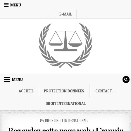
Skip
MENU
to
E-MAIL
content
MENU
ACCUEIL
PROTECTION DONNÉES.
CONTACT.
DROIT INTERNATIONAL
POSTED
INFOS DROIT INTERNATIONAL:
IN
Regardez cette page web : L’avenir