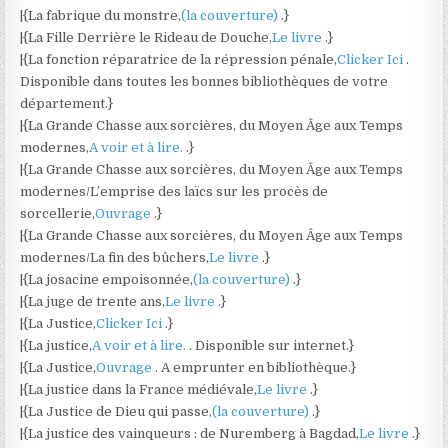
|{La fabrique du monstre,
(la couverture)
.}
|{La Fille Derrière le Rideau de Douche,
Le livre
.}
|{La fonction réparatrice de la répression pénale,
Clicker Ici
.
Disponible dans toutes les bonnes bibliothèques de votre
département.}
|{La Grande Chasse aux sorcières, du Moyen Âge aux Temps
modernes,
A voir et à lire.
.}
|{La Grande Chasse aux sorcières, du Moyen Âge aux Temps
modernes/L’emprise des laïcs sur les procès de
sorcellerie,
Ouvrage
.}
|{La Grande Chasse aux sorcières, du Moyen Âge aux Temps
modernes/La fin des bûchers,
Le livre
.}
|{La josacine empoisonnée,
(la couverture)
.}
|{La juge de trente ans,
Le livre
.}
|{La Justice,
Clicker Ici
.}
|{La justice,
A voir et à lire.
. Disponible sur internet.}
|{La Justice,
Ouvrage
. A emprunter en bibliothèque.}
|{La justice dans la France médiévale,
Le livre
.}
|{La Justice de Dieu qui passe,
(la couverture)
.}
|{La justice des vainqueurs : de Nuremberg à Bagdad,
Le livre
.}