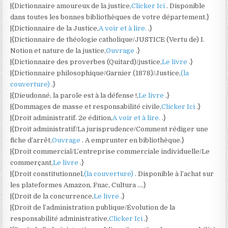
|{Dictionnaire amoureux de la justice,
Clicker Ici
. Disponible
dans toutes les bonnes bibliothèques de votre département.}
|{Dictionnaire de la Justice,
A voir et à lire.
.}
|{Dictionnaire de théologie catholique/JUSTICE (Vertu de) I.
Notion et nature de la justice,
Ouvrage
.}
|{Dictionnaire des proverbes (Quitard)/justice,
Le livre
.}
|{Dictionnaire philosophique/Garnier (1878)/Justice,
(la
couverture)
.}
|{Dieudonné, la parole est à la défense !,
Le livre
.}
|{Dommages de masse et responsabilité civile,
Clicker Ici
.}
|{Droit administratif. 2e édition,
A voir et à lire.
.}
|{Droit administratif/La jurisprudence/Comment rédiger une
fiche d’arrêt,
Ouvrage
. A emprunter en bibliothèque.}
|{Droit commercial/L’entreprise commerciale individuelle/Le
commerçant,
Le livre
.}
|{Droit constitutionnel,
(la couverture)
. Disponible à l’achat sur
les plateformes Amazon, Fnac, Cultura ….}
|{Droit de la concurrence,
Le livre
.}
|{Droit de l’administration publique/Évolution de la
responsabilité administrative,
Clicker Ici
.}