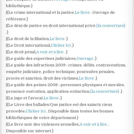
bibliothèque.}
|{Le crime international et la justice,
Le livre
. Ouvrage de
référence.}
|{Le déni de justice en droit international privé,
(la couverture)
.}
|{Le droit de la filiation,
Le livre
.}
|{Le Droit international,
Clicker Ici
.}
|{Le droit pénal,
A voir et à lire.
.}
|{Le guide des expertises judiciaires,
Ouvrage
.}
|{Le guide des infractions 2009 : crimes, délits, contraventions,
enquête judiciaire, police technique, poursuites pénales,
procès et sanction, droit des victimes,
Le livre
.}
|{Le guide des peines 2008 : personnes physiques et morales,
prononcé-exécution, application-extinction,
(la couverture)
.}
|{Le juge et l’avocat,
Le livre
.}
|{Le Livre des ballades/Que justice est des sainctz cieux
procedée,
Clicker Ici
. Disponible dans toutes les bonnes
bibliothèques de votre département.}
|{Le livre noir des violences sexuelles,
A voir et à lire.
.
Disponible sur internet.}