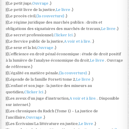
|{Le petit juge,
Ouvrage
.}
|{Le petit livre de la justice,
Le livre
.}
|{Le procès civil,
(la couverture)
.}
|{Le régime juridique des marchés publics : droits et
obligations des signataires des marchés de travaux,
Le livre
.}
|{Le secret professionnel,
Clicker Ici
.}
|{Le Service public de la justice,
A voir et à lire.
.}
|{Le sexe et la loi,
Ouvrage
.}
|{L’efficience en droit pénal économique : étude de droit positif
à la lumière de l’analyse économique du droit,
Le livre
. Ouvrage
de référence.}
|{L’égalité en matière pénale,
(la couverture)
.}
|{Légende de la famille Forseti tome 2,
Le livre
.}
|{L’enfant et son juge : la justice des mineurs au
quotidien,
Clicker Ici
.}
|{Les aveux d’un juge d’instruction,
A voir et à lire.
. Disponible
sur internet.}
|{Les chroniques du Radch (Tome 1) – La justice de
l’ancillaire,
Ouvrage
.}
|{Les Écrivains/La littérature en justice,
Le livre
.}