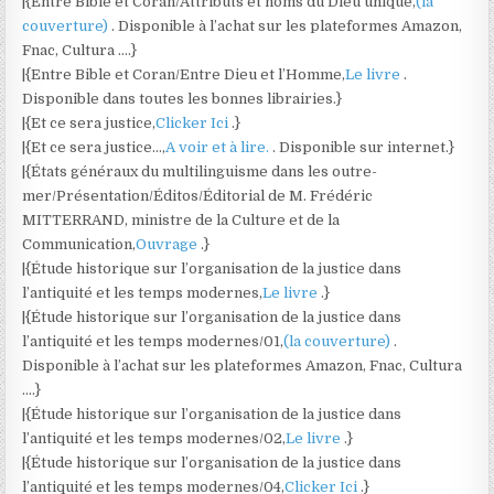
|{Entre Bible et Coran/Attributs et noms du Dieu unique,
(la
couverture)
. Disponible à l’achat sur les plateformes Amazon,
Fnac, Cultura ….}
|{Entre Bible et Coran/Entre Dieu et l’Homme,
Le livre
.
Disponible dans toutes les bonnes librairies.}
|{Et ce sera justice,
Clicker Ici
.}
|{Et ce sera justice…,
A voir et à lire.
. Disponible sur internet.}
|{États généraux du multilinguisme dans les outre-
mer/Présentation/Éditos/Éditorial de M. Frédéric
MITTERRAND, ministre de la Culture et de la
Communication,
Ouvrage
.}
|{Étude historique sur l’organisation de la justice dans
l’antiquité et les temps modernes,
Le livre
.}
|{Étude historique sur l’organisation de la justice dans
l’antiquité et les temps modernes/01,
(la couverture)
.
Disponible à l’achat sur les plateformes Amazon, Fnac, Cultura
….}
|{Étude historique sur l’organisation de la justice dans
l’antiquité et les temps modernes/02,
Le livre
.}
|{Étude historique sur l’organisation de la justice dans
l’antiquité et les temps modernes/04,
Clicker Ici
.}