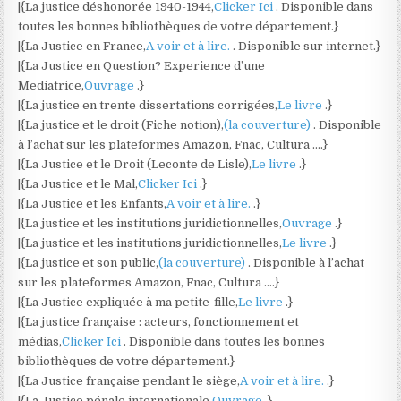
|{La justice déshonorée 1940-1944,
Clicker Ici
. Disponible dans
toutes les bonnes bibliothèques de votre département.}
|{La Justice en France,
A voir et à lire.
. Disponible sur internet.}
|{La Justice en Question? Experience d’une
Mediatrice,
Ouvrage
.}
|{La justice en trente dissertations corrigées,
Le livre
.}
|{La justice et le droit (Fiche notion),
(la couverture)
. Disponible
à l’achat sur les plateformes Amazon, Fnac, Cultura ….}
|{La Justice et le Droit (Leconte de Lisle),
Le livre
.}
|{La Justice et le Mal,
Clicker Ici
.}
|{La Justice et les Enfants,
A voir et à lire.
.}
|{La justice et les institutions juridictionnelles,
Ouvrage
.}
|{La justice et les institutions juridictionnelles,
Le livre
.}
|{La justice et son public,
(la couverture)
. Disponible à l’achat
sur les plateformes Amazon, Fnac, Cultura ….}
|{La Justice expliquée à ma petite-fille,
Le livre
.}
|{La justice française : acteurs, fonctionnement et
médias,
Clicker Ici
. Disponible dans toutes les bonnes
bibliothèques de votre département.}
|{La Justice française pendant le siège,
A voir et à lire.
.}
|{La Justice pénale internationale,
Ouvrage
.}