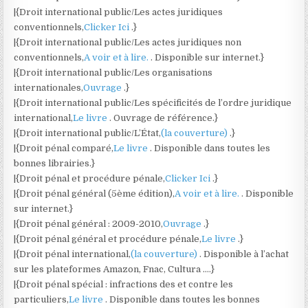
|{Droit international public/Les actes juridiques
conventionnels,
Clicker Ici
.}
|{Droit international public/Les actes juridiques non
conventionnels,
A voir et à lire.
. Disponible sur internet.}
|{Droit international public/Les organisations
internationales,
Ouvrage
.}
|{Droit international public/Les spécificités de l’ordre juridique
international,
Le livre
. Ouvrage de référence.}
|{Droit international public/L’État,
(la couverture)
.}
|{Droit pénal comparé,
Le livre
. Disponible dans toutes les
bonnes librairies.}
|{Droit pénal et procédure pénale,
Clicker Ici
.}
|{Droit pénal général (5ème édition),
A voir et à lire.
. Disponible
sur internet.}
|{Droit pénal général : 2009-2010,
Ouvrage
.}
|{Droit pénal général et procédure pénale,
Le livre
.}
|{Droit pénal international,
(la couverture)
. Disponible à l’achat
sur les plateformes Amazon, Fnac, Cultura ….}
|{Droit pénal spécial : infractions des et contre les
particuliers,
Le livre
. Disponible dans toutes les bonnes