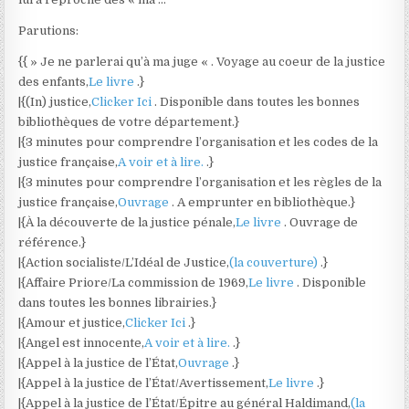
Parutions:
{{ » Je ne parlerai qu’à ma juge « . Voyage au coeur de la justice
des enfants,
Le livre
.}
|{(In) justice,
Clicker Ici
. Disponible dans toutes les bonnes
bibliothèques de votre département.}
|{3 minutes pour comprendre l’organisation et les codes de la
justice française,
A voir et à lire.
.}
|{3 minutes pour comprendre l’organisation et les règles de la
justice française,
Ouvrage
. A emprunter en bibliothèque.}
|{À la découverte de la justice pénale,
Le livre
. Ouvrage de
référence.}
|{Action socialiste/L’Idéal de Justice,
(la couverture)
.}
|{Affaire Priore/La commission de 1969,
Le livre
. Disponible
dans toutes les bonnes librairies.}
|{Amour et justice,
Clicker Ici
.}
|{Angel est innocente,
A voir et à lire.
.}
|{Appel à la justice de l’État,
Ouvrage
.}
|{Appel à la justice de l’État/Avertissement,
Le livre
.}
|{Appel à la justice de l’État/Épitre au général Haldimand,
(la