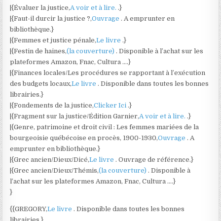
|{Évaluer la justice,
A voir et à lire.
.}
|{Faut-il durcir la justice ?,
Ouvrage
. A emprunter en
bibliothèque.}
|{Femmes et justice pénale,
Le livre
.}
|{Festin de haines,
(la couverture)
. Disponible à l’achat sur les
plateformes Amazon, Fnac, Cultura ….}
|{Finances locales/Les procédures se rapportant à l’exécution
des budgets locaux,
Le livre
. Disponible dans toutes les bonnes
librairies.}
|{Fondements de la justice,
Clicker Ici
.}
|{Fragment sur la justice/Édition Garnier,
A voir et à lire.
.}
|{Genre, patrimoine et droit civil : Les femmes mariées de la
bourgeoisie québécoise en procès, 1900-1930,
Ouvrage
. A
emprunter en bibliothèque.}
|{Grec ancien/Dieux/Dicé,
Le livre
. Ouvrage de référence.}
|{Grec ancien/Dieux/Thémis,
(la couverture)
. Disponible à
l’achat sur les plateformes Amazon, Fnac, Cultura ….}
}
{{GREGORY,
Le livre
. Disponible dans toutes les bonnes
librairies.}