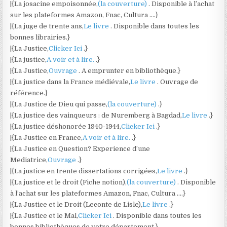
|{La josacine empoisonnée,
(la couverture)
. Disponible à l’achat
sur les plateformes Amazon, Fnac, Cultura ….}
|{La juge de trente ans,
Le livre
. Disponible dans toutes les
bonnes librairies.}
|{La Justice,
Clicker Ici
.}
|{La justice,
A voir et à lire.
.}
|{La Justice,
Ouvrage
. A emprunter en bibliothèque.}
|{La justice dans la France médiévale,
Le livre
. Ouvrage de
référence.}
|{La Justice de Dieu qui passe,
(la couverture)
.}
|{La justice des vainqueurs : de Nuremberg à Bagdad,
Le livre
.}
|{La justice déshonorée 1940-1944,
Clicker Ici
.}
|{La Justice en France,
A voir et à lire.
.}
|{La Justice en Question? Experience d’une
Mediatrice,
Ouvrage
.}
|{La justice en trente dissertations corrigées,
Le livre
.}
|{La justice et le droit (Fiche notion),
(la couverture)
. Disponible
à l’achat sur les plateformes Amazon, Fnac, Cultura ….}
|{La Justice et le Droit (Leconte de Lisle),
Le livre
.}
|{La Justice et le Mal,
Clicker Ici
. Disponible dans toutes les
bonnes bibliothèques de votre département.}