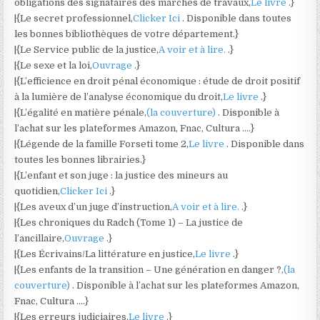
obligations des signataires des marchés de travaux,
Le livre
.}
|{Le secret professionnel,
Clicker Ici
. Disponible dans toutes
les bonnes bibliothèques de votre département.}
|{Le Service public de la justice,
A voir et à lire.
.}
|{Le sexe et la loi,
Ouvrage
.}
|{L’efficience en droit pénal économique : étude de droit positif
à la lumière de l’analyse économique du droit,
Le livre
.}
|{L’égalité en matière pénale,
(la couverture)
. Disponible à
l’achat sur les plateformes Amazon, Fnac, Cultura ….}
|{Légende de la famille Forseti tome 2,
Le livre
. Disponible dans
toutes les bonnes librairies.}
|{L’enfant et son juge : la justice des mineurs au
quotidien,
Clicker Ici
.}
|{Les aveux d’un juge d’instruction,
A voir et à lire.
.}
|{Les chroniques du Radch (Tome 1) – La justice de
l’ancillaire,
Ouvrage
.}
|{Les Écrivains/La littérature en justice,
Le livre
.}
|{Les enfants de la transition – Une génération en danger ?,
(la
couverture)
. Disponible à l’achat sur les plateformes Amazon,
Fnac, Cultura ….}
|{Les erreurs judiciaires,
Le livre
.}