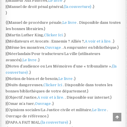
|{Malheur Aux Pauvres,
Le livre
.}
|{Manuel de droit pénal général,
(la couverture)
.}
}
{{Manuel de procédure pénale,
Le livre
. Disponible dans toutes
les bonnes librairies.}
|{Martin Luther King,
Clicker Ici
.}
|{Médiateurs et Avocats : Ennemis ? Alliés ?,
A voir et à lire.
.}
|{Même les monstres,
Ouvrage
. A emprunter en bibliothèque.}
|{Néerlandais/Pour traducteurs/La ville (utilisateurs
avancés),
Le livre
.}
|{Notes d’audience ou Les Mémoires d’une « tribunaliste »,
(la
couverture)
.}
|{Notion de bien et de besoin,
Le livre
.}
|{Nuits dangereuses,
Clicker Ici
. Disponible dans toutes les
bonnes bibliothèques de votre département.}
|{Objectif Justice,
A voir et à lire.
. Disponible sur internet.}
|{Omar m’a tuer,
Ouvrage
.}
|{Opinions sociales/La Justice civile et militaire,
Le livre
.
Ouvrage de référence.}
Scro
to
|{PAPA A FAIT MAL,
(la couverture)
.}
Top