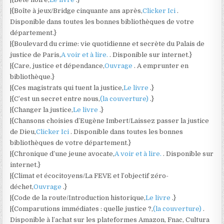
|{Boîte à jeux/Bridge cinquante ans après,
Clicker Ici
.
Disponible dans toutes les bonnes bibliothèques de votre
département.}
|{Boulevard du crime: vie quotidienne et secrète du Palais de
justice de Paris,
A voir et à lire.
. Disponible sur internet.}
|{Care, justice et dépendance,
Ouvrage
. A emprunter en
bibliothèque.}
|{Ces magistrats qui tuent la justice,
Le livre
.}
|{C’est un secret entre nous,
(la couverture)
.}
|{Changer la justice,
Le livre
.}
|{Chansons choisies d’Eugène Imbert/Laissez passer la justice
de Dieu,
Clicker Ici
. Disponible dans toutes les bonnes
bibliothèques de votre département.}
|{Chronique d’une jeune avocate,
A voir et à lire.
. Disponible sur
internet.}
|{Climat et écocitoyens/La FEVE et l’objectif zéro-
déchet,
Ouvrage
.}
|{Code de la route/Introduction historique,
Le livre
.}
|{Comparutions immédiates : quelle justice ?,
(la couverture)
.
Disponible à l’achat sur les plateformes Amazon, Fnac, Cultura