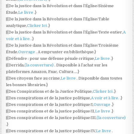
|{De la justice dans la Révolution et dans l’Église/Sixième
Étude,
Le livre
.}
|{De la justice dans la Révolution et dans l’Église/Table
analytique,
Clicker Ici
.}
|{De la justice dans la Révolution et dans l’Église/Texte entier,
A
voir et à lire.
.}
|{De la justice dans la Révolution et dans l’Église/Troisième
Étude,
Ouvrage
. A emprunter en bibliothèque.}
|{Défendre : pour une défense pénale critique,
Le livre
.}
|{Derrida,
(la couverture)
. Disponible à l’achat sur les
plateformes Amazon, Fnac, Cultura ….}
|{Des citoyens face au crime,
Le livre
. Disponible dans toutes
les bonnes librairies.}
|{Des Conspirations et de la Justice Politique,
Clicker Ici
.}
|{Des conspirations et de la justice politique,
A voir et à lire.
.}
|{Des conspirations et de la justice politique/I,
Ouvrage
.}
|{Des conspirations et de la justice politique/II,
Le livre
.}
|{Des conspirations et de la justice politique/III,
(la couverture)
.}
|{Des conspirations et de la justice politique/IV,
Le livre
.