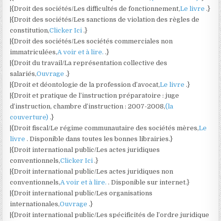
|{Droit des sociétés/Les difficultés de fonctionnement,
Le livre
.}
|{Droit des sociétés/Les sanctions de violation des règles de
constitution,
Clicker Ici
.}
|{Droit des sociétés/Les sociétés commerciales non
immatriculées,
A voir et à lire.
.}
|{Droit du travail/La représentation collective des
salariés,
Ouvrage
.}
|{Droit et déontologie de la profession d’avocat,
Le livre
.}
|{Droit et pratique de l’instruction préparatoire : juge
d’instruction, chambre d’instruction : 2007-2008,
(la
couverture)
.}
|{Droit fiscal/Le régime communautaire des sociétés mères,
Le
livre
. Disponible dans toutes les bonnes librairies.}
|{Droit international public/Les actes juridiques
conventionnels,
Clicker Ici
.}
|{Droit international public/Les actes juridiques non
conventionnels,
A voir et à lire.
. Disponible sur internet.}
|{Droit international public/Les organisations
internationales,
Ouvrage
.}
|{Droit international public/Les spécificités de l’ordre juridique