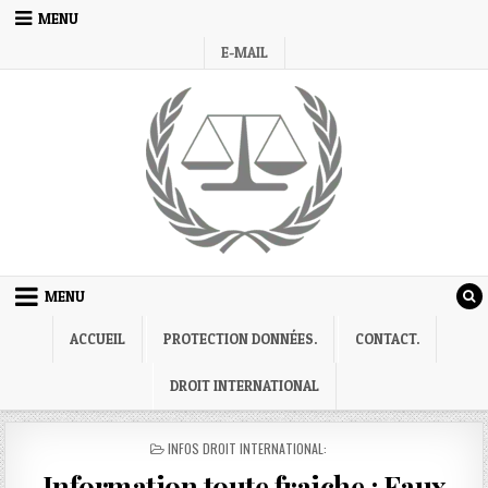
Skip
MENU
to
E-MAIL
content
MENU
ACCUEIL
PROTECTION DONNÉES.
CONTACT.
DROIT INTERNATIONAL
POSTED
INFOS DROIT INTERNATIONAL:
IN
Information toute fraiche : Faux