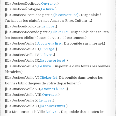
|{La Justice/Dédicace,
Ouvrage
.}
|{La Justice/Épilogue,
Le livre
.}
|{La Justice/Premiere partie,
(la couverture)
. Disponible à
l’achat sur les plateformes Amazon, Fnac, Cultura ….}
|{La Justice/Prologue,
Le livre
.}
|{La Justice/Seconde partie,
Clicker Ici
. Disponible dans toutes
les bonnes bibliothèques de votre département.}
|{La Justice/Veille I,
A voir et à lire.
. Disponible sur internet.}
|{La Justice/Veille III,
Ouvrage
.}
|{La Justice/Veille IV,
Le livre
.}
|{La Justice/Veille IX,
(la couverture)
.}
|{La Justice/Veille V,
Le livre
. Disponible dans toutes les bonnes
librairies.}
|{La Justice/Veille VI,
Clicker Ici
. Disponible dans toutes les
bonnes bibliothèques de votre département.}
|{La Justice/Veille VII,
A voir et à lire.
.}
|{La Justice/Veille VIII,
Ouvrage
.}
|{La Justice/Veille X,
Le livre
.}
|{La Justice/Veille XI,
(la couverture)
.}
|{La Menteuse et la Ville,
Le livre
. Disponible dans toutes les