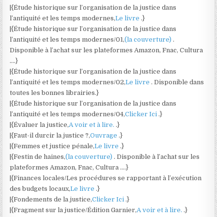
|{Étude historique sur l’organisation de la justice dans
l’antiquité et les temps modernes,
Le livre
.}
|{Étude historique sur l’organisation de la justice dans
l’antiquité et les temps modernes/01,
(la couverture)
.
Disponible à l’achat sur les plateformes Amazon, Fnac, Cultura
….}
|{Étude historique sur l’organisation de la justice dans
l’antiquité et les temps modernes/02,
Le livre
. Disponible dans
toutes les bonnes librairies.}
|{Étude historique sur l’organisation de la justice dans
l’antiquité et les temps modernes/04,
Clicker Ici
.}
|{Évaluer la justice,
A voir et à lire.
.}
|{Faut-il durcir la justice ?,
Ouvrage
.}
|{Femmes et justice pénale,
Le livre
.}
|{Festin de haines,
(la couverture)
. Disponible à l’achat sur les
plateformes Amazon, Fnac, Cultura ….}
|{Finances locales/Les procédures se rapportant à l’exécution
des budgets locaux,
Le livre
.}
|{Fondements de la justice,
Clicker Ici
.}
|{Fragment sur la justice/Édition Garnier,
A voir et à lire.
.}