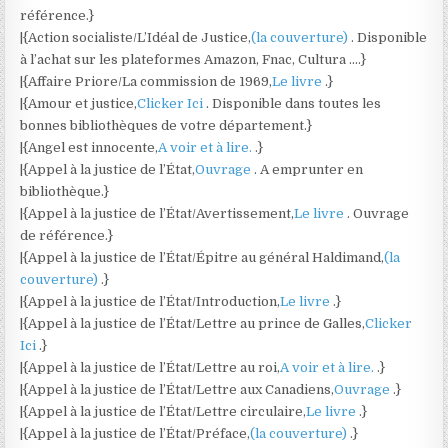
référence.}
|{Action socialiste/L’Idéal de Justice,
(la couverture)
. Disponible
à l’achat sur les plateformes Amazon, Fnac, Cultura ….}
|{Affaire Priore/La commission de 1969,
Le livre
.}
|{Amour et justice,
Clicker Ici
. Disponible dans toutes les
bonnes bibliothèques de votre département.}
|{Angel est innocente,
A voir et à lire.
.}
|{Appel à la justice de l’État,
Ouvrage
. A emprunter en
bibliothèque.}
|{Appel à la justice de l’État/Avertissement,
Le livre
. Ouvrage
de référence.}
|{Appel à la justice de l’État/Épitre au général Haldimand,
(la
couverture)
.}
|{Appel à la justice de l’État/Introduction,
Le livre
.}
|{Appel à la justice de l’État/Lettre au prince de Galles,
Clicker
Ici
.}
|{Appel à la justice de l’État/Lettre au roi,
A voir et à lire.
.}
|{Appel à la justice de l’État/Lettre aux Canadiens,
Ouvrage
.}
|{Appel à la justice de l’État/Lettre circulaire,
Le livre
.}
|{Appel à la justice de l’État/Préface,
(la couverture)
.}