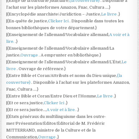
|{Éloge de la barbarie judiciaire,
(la couverture)
. Disponible à
l’achat sur les plateformes Amazon, Fnac, Cultura ….}
|{Encyclopédie anarchiste/Juridiction – Justice,
Le livre
.}
|{En-quête de justice,
Clicker Ici
. Disponible dans toutes les
bonnes bibliothèques de votre département.}
|{Enseignement de l’allemand/Vocabulaire allemand,
A voir et à
lire.
.}
|{Enseignement de l’allemand/Vocabulaire allemand/La
justice,
Ouvrage
. A emprunter en bibliothèque.}
|{Enseignement de l’allemand/Vocabulaire allemand/L’État,
Le
livre
. Ouvrage de référence.}
|{Entre Bible et Coran/Attributs et noms du Dieu unique,
(la
couverture)
. Disponible à l’achat sur les plateformes Amazon,
Fnac, Cultura ….}
|{Entre Bible et Coran/Entre Dieu et l’Homme,
Le livre
.}
|{Et ce sera justice,
Clicker Ici
.}
|{Et ce sera justice…,
A voir et à lire.
.}
|{États généraux du multilinguisme dans les outre-
mer/Présentation/Éditos/Éditorial de M. Frédéric
MITTERRAND, ministre de la Culture et de la
Communication,
Ouvrage
.}