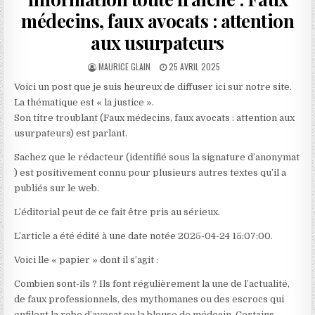
médecins, faux avocats : attention
aux usurpateurs
AUTHOR:
PUBLISHED
MAURICE GLAIN
25 AVRIL 2025
DATE:
Voici un post que je suis heureux de diffuser ici sur notre site.
La thématique est « la justice ».
Son titre troublant (Faux médecins, faux avocats : attention aux
usurpateurs) est parlant.
Sachez que le rédacteur (identifié sous la signature d’anonymat
) est positivement connu pour plusieurs autres textes qu’il a
publiés sur le web.
L’éditorial peut de ce fait être pris au sérieux.
L’article a été édité à une date notée 2025-04-24 15:07:00.
Voici lle « papier » dont il s’agit :
Combien sont-ils ? Ils font régulièrement la une de l’actualité,
de faux professionnels, des mythomanes ou des escrocs qui
enfilent la robe d’avocat ou la blouse de médecin. Certains