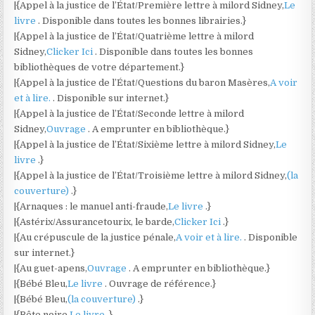
|{Appel à la justice de l’État/Première lettre à milord Sidney,
Le
livre
. Disponible dans toutes les bonnes librairies.}
|{Appel à la justice de l’État/Quatrième lettre à milord
Sidney,
Clicker Ici
. Disponible dans toutes les bonnes
bibliothèques de votre département.}
|{Appel à la justice de l’État/Questions du baron Masères,
A voir
et à lire.
. Disponible sur internet.}
|{Appel à la justice de l’État/Seconde lettre à milord
Sidney,
Ouvrage
. A emprunter en bibliothèque.}
|{Appel à la justice de l’État/Sixième lettre à milord Sidney,
Le
livre
.}
|{Appel à la justice de l’État/Troisième lettre à milord Sidney,
(la
couverture)
.}
|{Arnaques : le manuel anti-fraude,
Le livre
.}
|{Astérix/Assurancetourix, le barde,
Clicker Ici
.}
|{Au crépuscule de la justice pénale,
A voir et à lire.
. Disponible
sur internet.}
|{Au guet-apens,
Ouvrage
. A emprunter en bibliothèque.}
|{Bébé Bleu,
Le livre
. Ouvrage de référence.}
|{Bébé Bleu,
(la couverture)
.}
|{Bête noire,
Le livre
.}