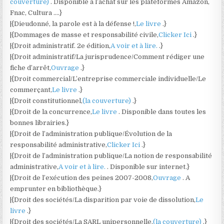
couverture)
. Disponible à l’achat sur les plateformes Amazon,
Fnac, Cultura ….}
|{Dieudonné, la parole est à la défense !,
Le livre
.}
|{Dommages de masse et responsabilité civile,
Clicker Ici
.}
|{Droit administratif. 2e édition,
A voir et à lire.
.}
|{Droit administratif/La jurisprudence/Comment rédiger une
fiche d’arrêt,
Ouvrage
.}
|{Droit commercial/L’entreprise commerciale individuelle/Le
commerçant,
Le livre
.}
|{Droit constitutionnel,
(la couverture)
.}
|{Droit de la concurrence,
Le livre
. Disponible dans toutes les
bonnes librairies.}
|{Droit de l’administration publique/Évolution de la
responsabilité administrative,
Clicker Ici
.}
|{Droit de l’administration publique/La notion de responsabilité
administrative,
A voir et à lire.
. Disponible sur internet.}
|{Droit de l’exécution des peines 2007-2008,
Ouvrage
. A
emprunter en bibliothèque.}
|{Droit des sociétés/La disparition par voie de dissolution,
Le
livre
.}
|{Droit des sociétés/La SARL unipersonnelle,
(la couverture)
.}