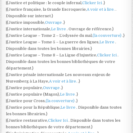
|{Justice et politique : le couple infernal,
Clicker Ici
.}
|{Justice française, la Grande Escroquerie,
A voir et à lire.
.
Disponible sur internet.}
|{Justice impossible,
Ouvrage
.}
|{Justice internationale,
Le livre
. Ouvrage de référence.}
|{Justice League – Tome 2 – L’odyssée du mal,
(la couverture)
.}
|{Justice League – Tome 5 – La guerre des ligues,
Le livre
.
Disponible dans toutes les bonnes librairies.}
|{Justice League – Tome 8 – La Ligue d’Injustice,
Clicker Ici
.
Disponible dans toutes les bonnes bibliothèques de votre
département.}
|{Justice pénale internationale Les nouveaux enjeux de
Nuremberg à La Haye,
A voir et à lire.
.}
|{Justice populaire,
Ouvrage
.}
|{Justice populaire (Magon),
Le livre
.}
|{Justice pour Cross,
(la couverture)
.}
|{Justice pour la République,
Le livre
. Disponible dans toutes
les bonnes librairies.}
|{Justice restaurative,
Clicker Ici
. Disponible dans toutes les
bonnes bibliothèques de votre département.}