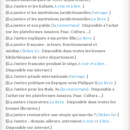
|{La Justice et les Enfants,
A voir et à lire.
.}
|{La justice et les institutions juridictionnelles,
Ouvrage
.}
|{La justice et les institutions juridictionnelles,
Le livre
.}
|{La justice et son public,
(la couverture)
. Disponible à l’achat
sur les plateformes Amazon, Fnac, Cultura ….}
|{La Justice expliquée à ma petite-fille,
Le livre
.}
|{La justice française : acteurs, fonctionnement et
médias,
Clicker Ici
. Disponible dans toutes les bonnes
bibliothèques de votre département.}
|{La Justice française pendant le siège,
A voir et à lire.
.
Disponible sur internet.}
|{La Justice pénale internationale,
Ouvrage
.}
|{La Justice politique en Espagne sous Philippe II,
Le livre
.}
|{La Justice pour les Nuls, 3e,
(la couverture)
. Disponible à
l’achat sur les plateformes Amazon, Fnac, Cultura ….}
|{La justice réparatrice,
Le livre
. Disponible dans toutes les
bonnes librairies.}
|{La justice restaurative une utopie qui marche ?,
Clicker Ici
.}
|{La Justice… demain, ailleurs, autrement,
A voir et à lire.
.
Disponible sur internet.}