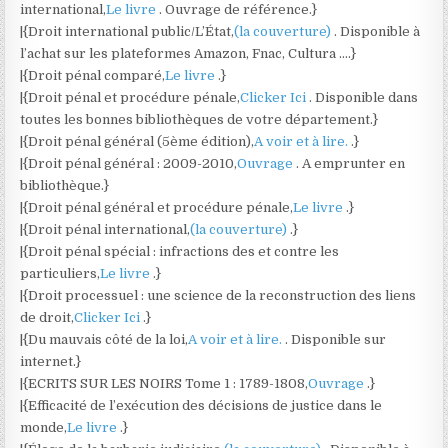
international,
Le livre
. Ouvrage de référence.}
|{Droit international public/L’État,
(la couverture)
. Disponible à
l’achat sur les plateformes Amazon, Fnac, Cultura ….}
|{Droit pénal comparé,
Le livre
.}
|{Droit pénal et procédure pénale,
Clicker Ici
. Disponible dans
toutes les bonnes bibliothèques de votre département.}
|{Droit pénal général (5ème édition),
A voir et à lire.
.}
|{Droit pénal général : 2009-2010,
Ouvrage
. A emprunter en
bibliothèque.}
|{Droit pénal général et procédure pénale,
Le livre
.}
|{Droit pénal international,
(la couverture)
.}
|{Droit pénal spécial : infractions des et contre les
particuliers,
Le livre
.}
|{Droit processuel : une science de la reconstruction des liens
de droit,
Clicker Ici
.}
|{Du mauvais côté de la loi,
A voir et à lire.
. Disponible sur
internet.}
|{ECRITS SUR LES NOIRS Tome 1 : 1789-1808,
Ouvrage
.}
|{Efficacité de l’exécution des décisions de justice dans le
monde,
Le livre
.}