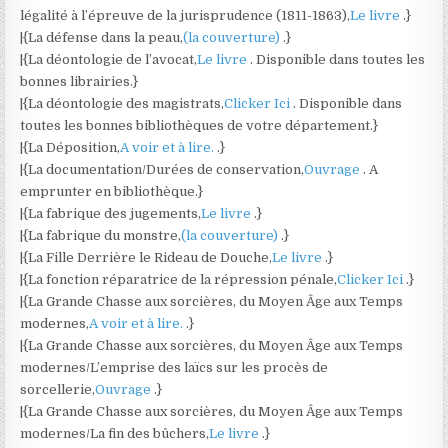
légalité à l’épreuve de la jurisprudence (1811-1863),
Le livre
.}
|{La défense dans la peau,
(la couverture)
.}
|{La déontologie de l’avocat,
Le livre
. Disponible dans toutes les
bonnes librairies.}
|{La déontologie des magistrats,
Clicker Ici
. Disponible dans
toutes les bonnes bibliothèques de votre département.}
|{La Déposition,
A voir et à lire.
.}
|{La documentation/Durées de conservation,
Ouvrage
. A
emprunter en bibliothèque.}
|{La fabrique des jugements,
Le livre
.}
|{La fabrique du monstre,
(la couverture)
.}
|{La Fille Derrière le Rideau de Douche,
Le livre
.}
|{La fonction réparatrice de la répression pénale,
Clicker Ici
.}
|{La Grande Chasse aux sorcières, du Moyen Âge aux Temps
modernes,
A voir et à lire.
.}
|{La Grande Chasse aux sorcières, du Moyen Âge aux Temps
modernes/L’emprise des laïcs sur les procès de
sorcellerie,
Ouvrage
.}
|{La Grande Chasse aux sorcières, du Moyen Âge aux Temps
modernes/La fin des bûchers,
Le livre
.}