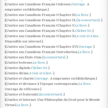
|{Justice aux Canadiens-Français !/Adresse,
Ouvrage
. A
emprunter en bibliothèque.}
|{Justice aux Canadiens-Français !/Chapitre III,
Le livre
.}
|{Justice aux Canadiens-Français !/Chapitre IX,
(la couverture)
.}
|{Justice aux Canadiens-Français !/Chapitre V,
Le livre
.}
|{Justice aux Canadiens-Français !/Chapitre X,
Clicker Ici
.}
|{Justice aux Canadiens-Français !/Chapitre XI,
A voir et à lire.
.
Disponible sur internet.}
|{Justice aux Canadiens-Français !/Chapitre XVI,
Ouvrage
.}
|{Justice aux Canadiens-Français !/Introduction,
Le livre
.}
|{Justice aux États-Unis,
(la couverture)
.}
|{Justice boiteuse,
Le livre
.}
|{Justice digitale,
Clicker Ici
.}
|{Justice divine,
A voir et à lire.
.}
|{Justice et charité,
Ouvrage
. A emprunter en bibliothèque.}
|{Justice et déviance à l’époque contemporaine,
Le livre
.
Ouvrage de référence.}
|{Justice et fraternité,
(la couverture)
.}
|{Justice et Internet, Une Philosophie du Droit pour le Monde
Virtuel,
Le livre
.}