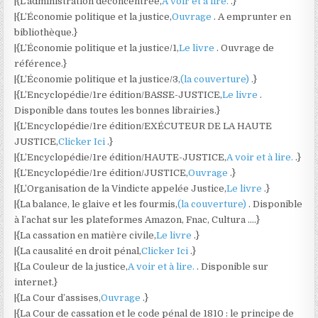
|{L’administration déconcentrée,
A voir et à lire.
.}
|{L’Économie politique et la justice,
Ouvrage
. A emprunter en
bibliothèque.}
|{L’Économie politique et la justice/1,
Le livre
. Ouvrage de
référence.}
|{L’Économie politique et la justice/3,
(la couverture)
.}
|{L’Encyclopédie/1re édition/BASSE-JUSTICE,
Le livre
.
Disponible dans toutes les bonnes librairies.}
|{L’Encyclopédie/1re édition/EXÉCUTEUR DE LA HAUTE
JUSTICE,
Clicker Ici
.}
|{L’Encyclopédie/1re édition/HAUTE-JUSTICE,
A voir et à lire.
.}
|{L’Encyclopédie/1re édition/JUSTICE,
Ouvrage
.}
|{L’Organisation de la Vindicte appelée Justice,
Le livre
.}
|{La balance, le glaive et les fourmis,
(la couverture)
. Disponible
à l’achat sur les plateformes Amazon, Fnac, Cultura ….}
|{La cassation en matière civile,
Le livre
.}
|{La causalité en droit pénal,
Clicker Ici
.}
|{La Couleur de la justice,
A voir et à lire.
. Disponible sur
internet.}
|{La Cour d’assises,
Ouvrage
.}
|{La Cour de cassation et le code pénal de 1810 : le principe de