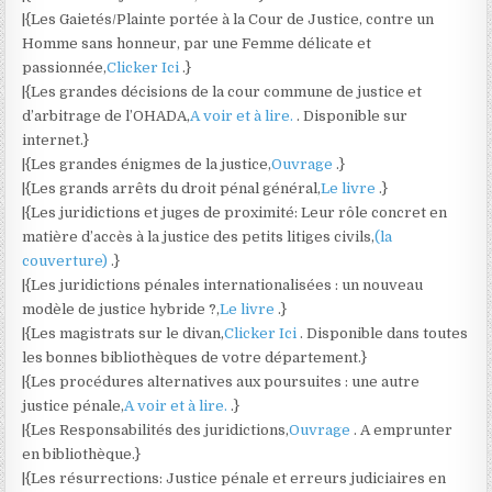
|{Les Gaietés/Plainte portée à la Cour de Justice, contre un
Homme sans honneur, par une Femme délicate et
passionnée,
Clicker Ici
.}
|{Les grandes décisions de la cour commune de justice et
d’arbitrage de l’OHADA,
A voir et à lire.
. Disponible sur
internet.}
|{Les grandes énigmes de la justice,
Ouvrage
.}
|{Les grands arrêts du droit pénal général,
Le livre
.}
|{Les juridictions et juges de proximité: Leur rôle concret en
matière d’accès à la justice des petits litiges civils,
(la
couverture)
.}
|{Les juridictions pénales internationalisées : un nouveau
modèle de justice hybride ?,
Le livre
.}
|{Les magistrats sur le divan,
Clicker Ici
. Disponible dans toutes
les bonnes bibliothèques de votre département.}
|{Les procédures alternatives aux poursuites : une autre
justice pénale,
A voir et à lire.
.}
|{Les Responsabilités des juridictions,
Ouvrage
. A emprunter
en bibliothèque.}
|{Les résurrections: Justice pénale et erreurs judiciaires en