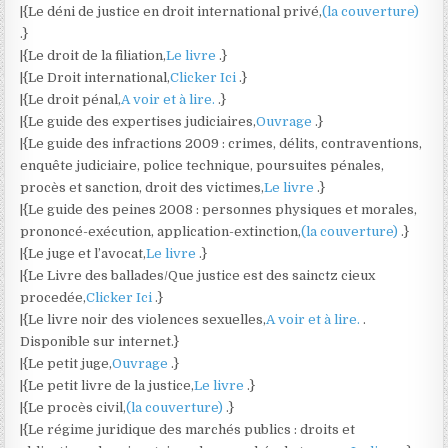
|{Le déni de justice en droit international privé,
(la couverture)
.}
|{Le droit de la filiation,
Le livre
.}
|{Le Droit international,
Clicker Ici
.}
|{Le droit pénal,
A voir et à lire.
.}
|{Le guide des expertises judiciaires,
Ouvrage
.}
|{Le guide des infractions 2009 : crimes, délits, contraventions,
enquête judiciaire, police technique, poursuites pénales,
procès et sanction, droit des victimes,
Le livre
.}
|{Le guide des peines 2008 : personnes physiques et morales,
prononcé-exécution, application-extinction,
(la couverture)
.}
|{Le juge et l’avocat,
Le livre
.}
|{Le Livre des ballades/Que justice est des sainctz cieux
procedée,
Clicker Ici
.}
|{Le livre noir des violences sexuelles,
A voir et à lire.
.
Disponible sur internet.}
|{Le petit juge,
Ouvrage
.}
|{Le petit livre de la justice,
Le livre
.}
|{Le procès civil,
(la couverture)
.}
|{Le régime juridique des marchés publics : droits et