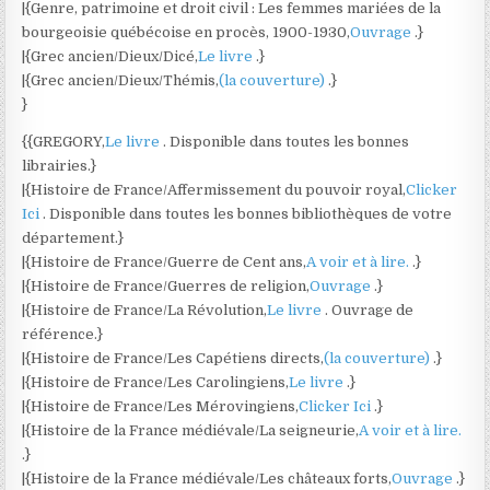
|{Genre, patrimoine et droit civil : Les femmes mariées de la
bourgeoisie québécoise en procès, 1900-1930,
Ouvrage
.}
|{Grec ancien/Dieux/Dicé,
Le livre
.}
|{Grec ancien/Dieux/Thémis,
(la couverture)
.}
}
{{GREGORY,
Le livre
. Disponible dans toutes les bonnes
librairies.}
|{Histoire de France/Affermissement du pouvoir royal,
Clicker
Ici
. Disponible dans toutes les bonnes bibliothèques de votre
département.}
|{Histoire de France/Guerre de Cent ans,
A voir et à lire.
.}
|{Histoire de France/Guerres de religion,
Ouvrage
.}
|{Histoire de France/La Révolution,
Le livre
. Ouvrage de
référence.}
|{Histoire de France/Les Capétiens directs,
(la couverture)
.}
|{Histoire de France/Les Carolingiens,
Le livre
.}
|{Histoire de France/Les Mérovingiens,
Clicker Ici
.}
|{Histoire de la France médiévale/La seigneurie,
A voir et à lire.
.}
|{Histoire de la France médiévale/Les châteaux forts,
Ouvrage
.}