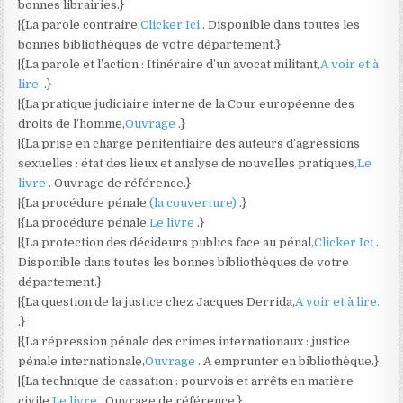
bonnes librairies.}
|{La parole contraire,
Clicker Ici
. Disponible dans toutes les
bonnes bibliothèques de votre département.}
|{La parole et l’action : Itinéraire d’un avocat militant,
A voir et à
lire.
.}
|{La pratique judiciaire interne de la Cour européenne des
droits de l’homme,
Ouvrage
.}
|{La prise en charge pénitentiaire des auteurs d’agressions
sexuelles : état des lieux et analyse de nouvelles pratiques,
Le
livre
. Ouvrage de référence.}
|{La procédure pénale,
(la couverture)
.}
|{La procédure pénale,
Le livre
.}
|{La protection des décideurs publics face au pénal,
Clicker Ici
.
Disponible dans toutes les bonnes bibliothèques de votre
département.}
|{La question de la justice chez Jacques Derrida,
A voir et à lire.
.}
|{La répression pénale des crimes internationaux : justice
pénale internationale,
Ouvrage
. A emprunter en bibliothèque.}
|{La technique de cassation : pourvois et arrêts en matière
civile,
Le livre
. Ouvrage de référence.}