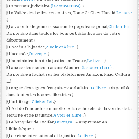
|{La terreur judiciaire,
(la couverture)
.}
|{La Vallée des belles rencontres, Tome 2 : Chez Harold,
Le livre
.}
|{La volonté de punir : essai sur le populisme pénal,
Clicker Ici
.
Disponible dans toutes les bonnes bibliothèques de votre
département.}
|{L’Accès à la justice,
A voir et à lire.
.}
|{L’accusée,
Ouvrage
.}
|{L’administration de la justice en France,
Le livre
.}
|{Langue des signes française/Justice,
(la couverture)
.
Disponible à l’achat sur les plateformes Amazon, Fnac, Cultura
….}
|{Langue des signes française/Vocabulaire,
Le livre
. Disponible
dans toutes les bonnes librairies.}
|{L’arbitrage,
Clicker Ici
.}
|{L’Art de l’enquête criminelle : À la recherche de la vérité, de la
sécurité et de la justice,
A voir et à lire.
.}
|{Le banquier de Lucifer,
Ouvrage
. A emprunter en
bibliothèque.}
|{Le crime international et la justice,
Le livre
.}