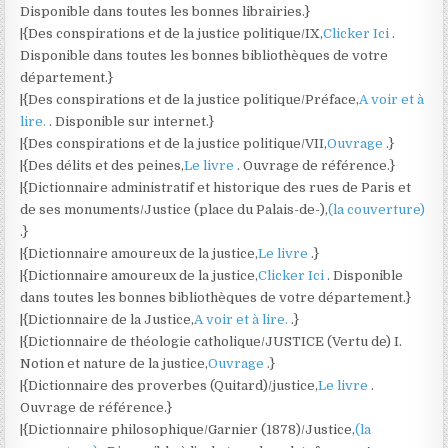
Disponible dans toutes les bonnes librairies.}
|{Des conspirations et de la justice politique/IX,
Clicker Ici
.
Disponible dans toutes les bonnes bibliothèques de votre
département.}
|{Des conspirations et de la justice politique/Préface,
A voir et à
lire.
. Disponible sur internet.}
|{Des conspirations et de la justice politique/VII,
Ouvrage
.}
|{Des délits et des peines,
Le livre
. Ouvrage de référence.}
|{Dictionnaire administratif et historique des rues de Paris et
de ses monuments/Justice (place du Palais-de-),
(la couverture)
.}
|{Dictionnaire amoureux de la justice,
Le livre
.}
|{Dictionnaire amoureux de la justice,
Clicker Ici
. Disponible
dans toutes les bonnes bibliothèques de votre département.}
|{Dictionnaire de la Justice,
A voir et à lire.
.}
|{Dictionnaire de théologie catholique/JUSTICE (Vertu de) I.
Notion et nature de la justice,
Ouvrage
.}
|{Dictionnaire des proverbes (Quitard)/justice,
Le livre
.
Ouvrage de référence.}
|{Dictionnaire philosophique/Garnier (1878)/Justice,
(la