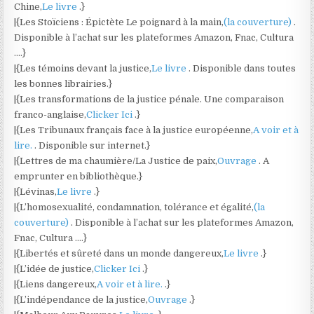
Chine,
Le livre
.}
|{Les Stoïciens : Épictète Le poignard à la main,
(la couverture)
.
Disponible à l’achat sur les plateformes Amazon, Fnac, Cultura
….}
|{Les témoins devant la justice,
Le livre
. Disponible dans toutes
les bonnes librairies.}
|{Les transformations de la justice pénale. Une comparaison
franco-anglaise,
Clicker Ici
.}
|{Les Tribunaux français face à la justice européenne,
A voir et à
lire.
. Disponible sur internet.}
|{Lettres de ma chaumière/La Justice de paix,
Ouvrage
. A
emprunter en bibliothèque.}
|{Lévinas,
Le livre
.}
|{L’homosexualité, condamnation, tolérance et égalité,
(la
couverture)
. Disponible à l’achat sur les plateformes Amazon,
Fnac, Cultura ….}
|{Libertés et sûreté dans un monde dangereux,
Le livre
.}
|{L’idée de justice,
Clicker Ici
.}
|{Liens dangereux,
A voir et à lire.
.}
|{L’indépendance de la justice,
Ouvrage
.}