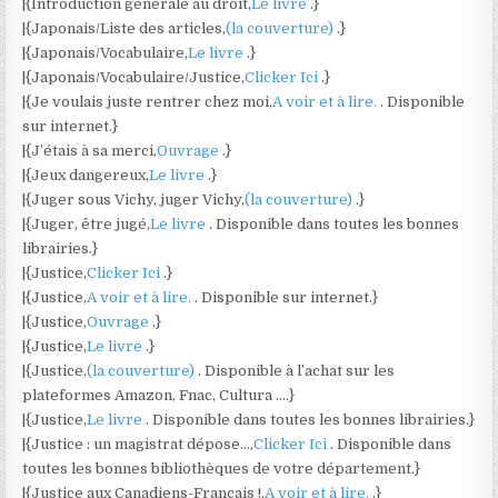
|{Introduction générale au droit,
Le livre
.}
|{Japonais/Liste des articles,
(la couverture)
.}
|{Japonais/Vocabulaire,
Le livre
.}
|{Japonais/Vocabulaire/Justice,
Clicker Ici
.}
|{Je voulais juste rentrer chez moi,
A voir et à lire.
. Disponible
sur internet.}
|{J’étais à sa merci,
Ouvrage
.}
|{Jeux dangereux,
Le livre
.}
|{Juger sous Vichy, juger Vichy,
(la couverture)
.}
|{Juger, être jugé,
Le livre
. Disponible dans toutes les bonnes
librairies.}
|{Justice,
Clicker Ici
.}
|{Justice,
A voir et à lire.
. Disponible sur internet.}
|{Justice,
Ouvrage
.}
|{Justice,
Le livre
.}
|{Justice,
(la couverture)
. Disponible à l’achat sur les
plateformes Amazon, Fnac, Cultura ….}
|{Justice,
Le livre
. Disponible dans toutes les bonnes librairies.}
|{Justice : un magistrat dépose…,
Clicker Ici
. Disponible dans
toutes les bonnes bibliothèques de votre département.}
|{Justice aux Canadiens-Français !,
A voir et à lire.
.}