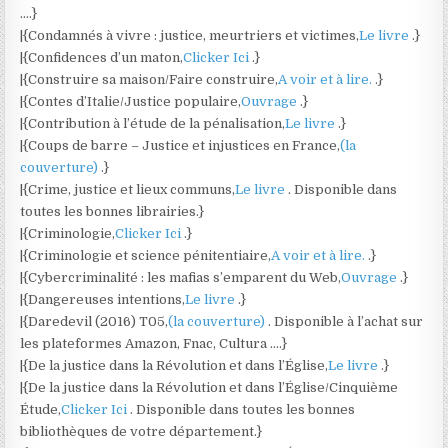
….}
|{Condamnés à vivre : justice, meurtriers et victimes,
Le livre
.}
|{Confidences d’un maton,
Clicker Ici
.}
|{Construire sa maison/Faire construire,
A voir et à lire.
.}
|{Contes d’Italie/Justice populaire,
Ouvrage
.}
|{Contribution à l’étude de la pénalisation,
Le livre
.}
|{Coups de barre – Justice et injustices en France,
(la
couverture)
.}
|{Crime, justice et lieux communs,
Le livre
. Disponible dans
toutes les bonnes librairies.}
|{Criminologie,
Clicker Ici
.}
|{Criminologie et science pénitentiaire,
A voir et à lire.
.}
|{Cybercriminalité : les mafias s’emparent du Web,
Ouvrage
.}
|{Dangereuses intentions,
Le livre
.}
|{Daredevil (2016) T05,
(la couverture)
. Disponible à l’achat sur
les plateformes Amazon, Fnac, Cultura ….}
|{De la justice dans la Révolution et dans l’Église,
Le livre
.}
|{De la justice dans la Révolution et dans l’Église/Cinquième
Étude,
Clicker Ici
. Disponible dans toutes les bonnes
bibliothèques de votre département.}