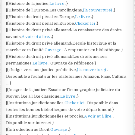
|{Histoire de la justice,
Le livre
.}
|{Histoire de l’Europe/Les Carolingiens,
(la couverture)
.}
|{Histoire du droit pénal en Europe,
Le livre
.}
|{Histoire du droit pénal en Europe,
Clicker Ici
.}
|{Histoire du droit privé allemand/La renaissance des droits
savants,
A voir et à lire.
.}
|{Histoire du droit privé allemand/L’école historique et la
marche vers l’unité,
Ouvrage
. A emprunter en bibliothèque.}
|{Histoire du droit privé allemand/Les droits anciens
germaniques,
Le livre
. Ouvrage de référence.}
|{iJudge, vers une justice prédictive,
(la couverture)
.
Disponible à l’achat sur les plateformes Amazon, Fnac, Cultura
….}
|{Images de la justice: Essai sur l’iconographie judiciaire du
Moyen âge à l’âge classique,
Le livre
.}
|{Institutions juridictionnelles,
Clicker Ici
. Disponible dans
toutes les bonnes bibliothèques de votre département.}
|{Institutions juridictionnelles et procès,
A voir et à lire.
.
Disponible sur internet.}
|{Introduction au Droit,
Ouvrage
.}