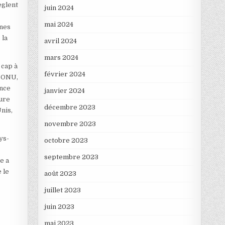
èglent
juin 2024
mai 2024
anes
 la
avril 2024
mars 2024
 cap à
février 2024
l’ONU,
ance
janvier 2024
sure
décembre 2023
nis,
novembre 2023
ys-
octobre 2023
septembre 2023
e a
 le
août 2023
juillet 2023
juin 2023
s
mai 2023