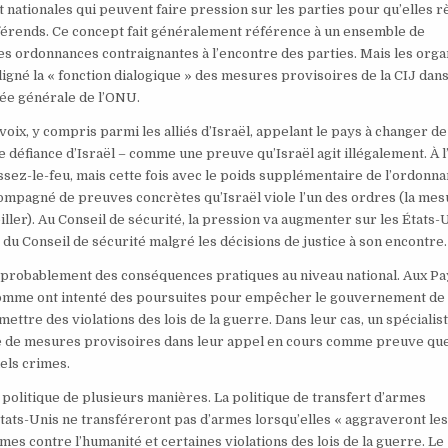
et nationales qui peuvent faire pression sur les parties pour qu’elles r
fférends. Ce concept fait généralement référence à un ensemble de
es ordonnances contraignantes à l’encontre des parties. Mais les org
ligné la « fonction dialogique » des mesures provisoires de la CIJ dans
lée générale de l’ONU.
oix, y compris parmi les alliés d’Israël, appelant le pays à changer de
e défiance d’Israël – comme une preuve qu’Israël agit illégalement. À 
ssez-le-feu, mais cette fois avec le poids supplémentaire de l’ordonn
ccompagné de preuves concrètes qu’Israël viole l’un des ordres (la me
iller). Au Conseil de sécurité, la pression va augmenter sur les États-U
 du Conseil de sécurité malgré les décisions de justice à son encontre.
a probablement des conséquences pratiques au niveau national. Aux Pa
’homme ont intenté des poursuites pour empêcher le gouvernement de
mettre des violations des lois de la guerre. Dans leur cas, un spécialist
nce de mesures provisoires dans leur appel en cours comme preuve que
els crimes.
a politique de plusieurs manières. La politique de transfert d’armes
États-Unis ne transféreront pas d’armes lorsqu’elles « aggraveront le
es contre l’humanité et certaines violations des lois de la guerre. Le