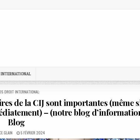
 INTERNATIONAL
STED
OS DROIT INTERNATIONAL:
res de la CIJ sont importantes (même s
édiatement) – (notre blog d’informatio
Blog
R:
PUBLISHED
E GLAIN
5 FÉVRIER 2024
DATE: