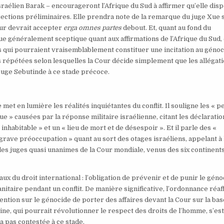
sraélien Barak – encourageront l’Afrique du Sud à affirmer qu’elle dis
bjections préliminaires. Elle prendra note de la remarque du juge Xue 
Cour devrait accepter
erga omnes partes
debout. Et, quant au fond du
que généralement sceptique quant aux affirmations de l’Afrique du Sud,
 qui pourraient vraisemblablement constituer une incitation au génoc
ns répétées selon lesquelles la Cour décide simplement que les allégat
 juge Sebutinde à ce stade précoce.
et en lumière les réalités inquiétantes du conflit. Il souligne les « p
ue » causées par la réponse militaire israélienne, citant les déclarati
habitable » et un « lieu de mort et de désespoir ». Et il parle des «
grave préoccupation » quant au sort des otages israéliens, appelant à 
les juges quasi unanimes de la Cour mondiale, venus des six continents
x du droit international : l’obligation de prévenir et de punir le géno
anitaire pendant un conflit. De manière significative, l’ordonnance réa
vention sur le génocide de porter des affaires devant la Cour sur la ba
ine, qui pourrait révolutionner le respect des droits de l’homme, s’es
a pas contestée à ce stade.