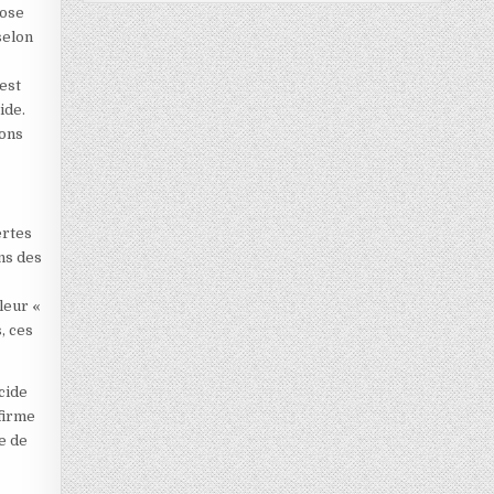
pose
selon
 est
ide.
ions
ertes
ons des
leur «
, ces
cide
ffirme
se de
t