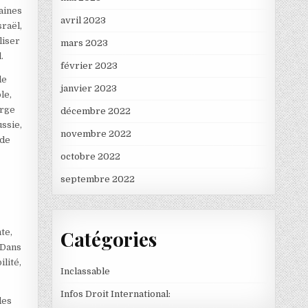
aines
avril 2023
sraël,
liser
mars 2023
.
février 2023
de
janvier 2023
le,
arge
décembre 2022
ussie,
novembre 2022
 de
octobre 2022
septembre 2022
Catégories
te,
 Dans
lité,
Inclassable
Infos Droit International:
des