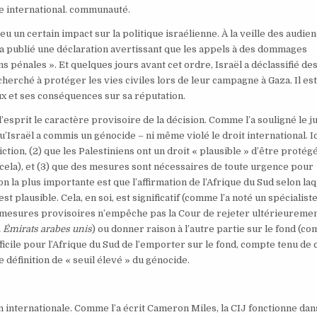
re international. communauté.
eu un certain impact sur la politique israélienne. À la veille des audie
 a publié une déclaration avertissant que les appels à des dommages
ns pénales ». Et quelques jours avant cet ordre, Israël a déclassifié de
rché à protéger les vies civiles lors de leur campagne à Gaza. Il est 
ux et ses conséquences sur sa réputation.
 l’esprit le caractère provisoire de la décision. Comme l’a souligné le j
’Israël a commis un génocide – ni même violé le droit international. Ici
iction, (2) que les Palestiniens ont un droit « plausible » d’être protég
ir cela), et (3) que des mesures sont nécessaires de toute urgence pour
n la plus importante est que l’affirmation de l’Afrique du Sud selon laq
 plausible. Cela, en soi, est significatif (comme l’a noté un spécialiste
e mesures provisoires n’empêche pas la Cour de rejeter ultérieureme
. Émirats arabes unis
) ou donner raison à l’autre partie sur le fond (c
difficile pour l’Afrique du Sud de l’emporter sur le fond, compte tenu de
 définition de « seuil élevé » du génocide.
n internationale. Comme l’a écrit Cameron Miles, la CIJ fonctionne dan