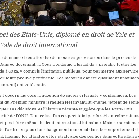
pel des États-Unis, diplômé en droit de Yale et
Yale de droit international
on ordonnance très attendue de mesures provisoires dans le procès de
. Dans ce document, la Cour a ordonné à Israël de « prendre toutes les
e à Gaza, y compris l’incitation publique, pour permettre aux service
rver toute preuve pertinente. Les mesures ont été quasiment unanimes 
un seul) ont voté contre.
nt désormais vers la question de savoir si Israël s’y conformera. Les
 du Premier ministre israélien Netanyahu lui-même, jettent de séri
iquer ses décisions, et l’histoire récente suggère que les États-Unis
urité de l’ONU. Tout refus d’un respect total par Israël entraînerait un
 – et peut-être même du droit international lui-même. Mais ce serait m
ns de l’ordre en plus d’un changement immédiat dans le comportement d’
it, façonne les attentes et les stratégies des parties dans cette affaire 