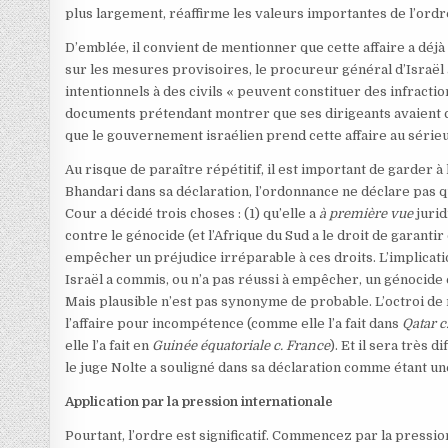
plus largement, réaffirme les valeurs importantes de l’ord
D’emblée, il convient de mentionner que cette affaire a déjà 
sur les mesures provisoires, le procureur général d’Israël
intentionnels à des civils « peuvent constituer des infractio
documents prétendant montrer que ses dirigeants avaient che
que le gouvernement israélien prend cette affaire au série
Au risque de paraître répétitif, il est important de garder à
Bhandari dans sa déclaration, l’ordonnance ne déclare pas qu
Cour a décidé trois choses : (1) qu’elle a
à première vue
jurid
contre le génocide (et l’Afrique du Sud a le droit de garant
empêcher un préjudice irréparable à ces droits. L’implicatio
Israël a commis, ou n’a pas réussi à empêcher, un génocide est
Mais plausible n’est pas synonyme de probable. L’octroi d
l’affaire pour incompétence (comme elle l’a fait dans
Qatar c
elle l’a fait en
Guinée équatoriale c. France
). Et il sera très 
le juge Nolte a souligné dans sa déclaration comme étant une
Application par la pression internationale
Pourtant, l’ordre est significatif. Commencez par la pressio