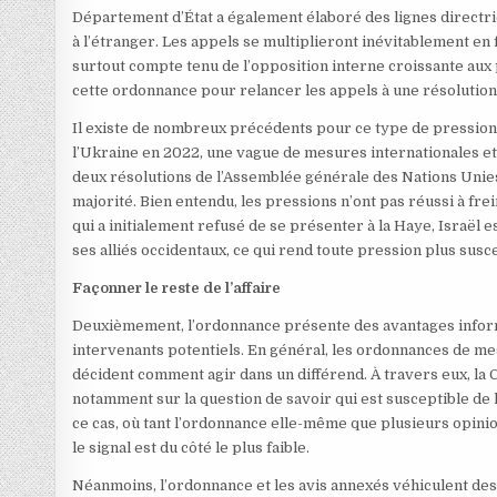
Département d’État a également élaboré des lignes directri
à l’étranger. Les appels se multiplieront inévitablement en f
surtout compte tenu de l’opposition interne croissante aux po
cette ordonnance pour relancer les appels à une résolution c
Il existe de nombreux précédents pour ce type de pression. 
l’Ukraine en 2022, une vague de mesures internationales et n
deux résolutions de l’Assemblée générale des Nations Unies
majorité. Bien entendu, les pressions n’ont pas réussi à fre
qui a initialement refusé de se présenter à la Haye, Israël e
ses alliés occidentaux, ce qui rend toute pression plus susce
Façonner le reste de l’affaire
Deuxièmement, l’ordonnance présente des avantages informat
intervenants potentiels. En général, les ordonnances de me
décident comment agir dans un différend. À travers eux, la C
notamment sur la question de savoir qui est susceptible de l
ce cas, où tant l’ordonnance elle-même que plusieurs opinion
le signal est du côté le plus faible.
Néanmoins, l’ordonnance et les avis annexés véhiculent des