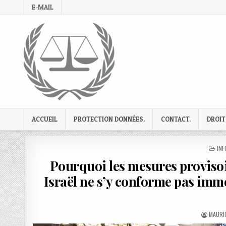
Skip
E-MAIL
to
content
ACCUEIL
PROTECTION DONNÉES.
CONTACT.
DROIT
PO
INF
IN
Pourquoi les mesures provisoi
Israël ne s’y conforme pas imm
AUTHO
MAURIC