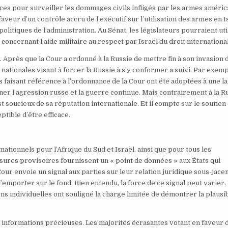
ces pour surveiller les dommages civils infligés par les armes améric
aveur d’un contrôle accru de l’exécutif sur l’utilisation des armes en I
litiques de l’administration. Au Sénat, les législateurs pourraient uti
oncernant l’aide militaire au respect par Israël du droit international
Après que la Cour a ordonné à la Russie de mettre fin à son invasion 
ationales visant à forcer la Russie à s’y conformer a suivi. Par exemp
 faisant référence à l’ordonnance de la Cour ont été adoptées à une l
iner l’agression russe et la guerre continue. Mais contrairement à la R
st soucieux de sa réputation internationale. Et il compte sur le soutien
ptible d’être efficace.
ionnels pour l’Afrique du Sud et Israël, ainsi que pour tous les
sures provisoires fournissent un « point de données » aux États qui
our envoie un signal aux parties sur leur relation juridique sous-jacen
’emporter sur le fond. Bien entendu, la force de ce signal peut varier.
s individuelles ont souligné la charge limitée de démontrer la plausibi
 informations précieuses. Les majorités écrasantes votant en faveur 