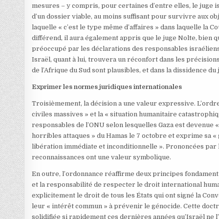
mesures – y compris, pour certaines d’entre elles, le juge i
d’un dossier viable, au moins suffisant pour survivre aux o
laquelle « c’est le type même d’affaires » dans laquelle la 
différend, il aura également appris que le juge Nolte, bien 
préoccupé par les déclarations des responsables israéliens
Israël, quant à lui, trouvera un réconfort dans les précisio
de l’Afrique du Sud sont plausibles, et dans la dissidence du
Exprimer les normes juridiques internationales
Troisièmement, la décision a une valeur expressive. L’ordre m
civiles massives » et la « situation humanitaire catastrophiq
responsables de l’ONU selon lesquelles Gaza est devenue « in
horribles attaques » du Hamas le 7 octobre et exprime sa « 
libération immédiate et inconditionnelle ». Prononcées par 
reconnaissances ont une valeur symbolique.
En outre, l’ordonnance réaffirme deux principes fondamentau
et la responsabilité de respecter le droit international hum
explicitement le droit de tous les États qui ont signé la Con
leur « intérêt commun » à prévenir le génocide. Cette doctr
solidifiée si rapidement ces dernières années qu’Israël ne l’