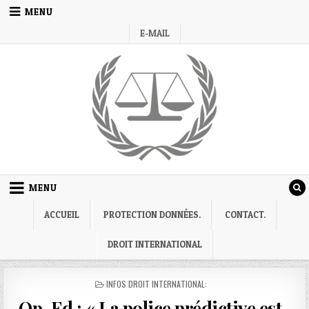
Skip
MENU
to
E-MAIL
content
MENU
ACCUEIL
PROTECTION DONNÉES.
CONTACT.
DROIT INTERNATIONAL
POSTED
INFOS DROIT INTERNATIONAL:
IN
Op-Ed : « La police prédictive est-