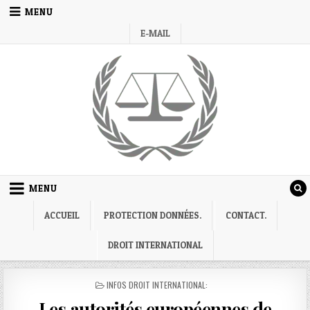
Skip
MENU
to
E-MAIL
content
MENU
ACCUEIL
PROTECTION DONNÉES.
CONTACT.
DROIT INTERNATIONAL
POSTED
INFOS DROIT INTERNATIONAL:
IN
Les autorités européennes de