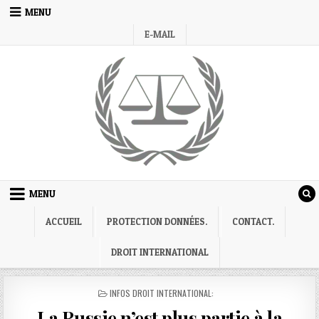
Skip
MENU
to
E-MAIL
content
MENU
ACCUEIL
PROTECTION DONNÉES.
CONTACT.
DROIT INTERNATIONAL
POSTED
INFOS DROIT INTERNATIONAL:
IN
La Russie n’est plus partie à la