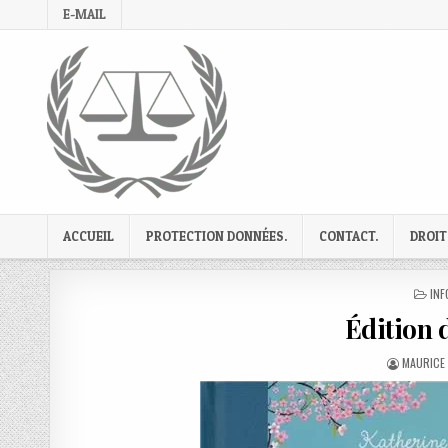
Skip
E-MAIL
to
content
ACCUEIL
PROTECTION DONNÉES.
CONTACT.
DROIT
PO
INF
IN
Édition 
AUTHOR:
MAURICE 