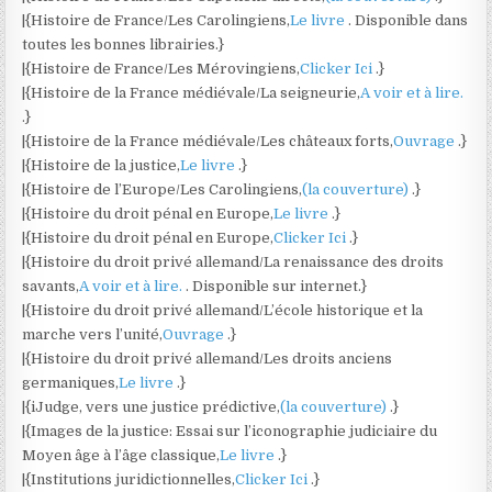
|{Histoire de France/Les Carolingiens,
Le livre
. Disponible dans
toutes les bonnes librairies.}
|{Histoire de France/Les Mérovingiens,
Clicker Ici
.}
|{Histoire de la France médiévale/La seigneurie,
A voir et à lire.
.}
|{Histoire de la France médiévale/Les châteaux forts,
Ouvrage
.}
|{Histoire de la justice,
Le livre
.}
|{Histoire de l’Europe/Les Carolingiens,
(la couverture)
.}
|{Histoire du droit pénal en Europe,
Le livre
.}
|{Histoire du droit pénal en Europe,
Clicker Ici
.}
|{Histoire du droit privé allemand/La renaissance des droits
savants,
A voir et à lire.
. Disponible sur internet.}
|{Histoire du droit privé allemand/L’école historique et la
marche vers l’unité,
Ouvrage
.}
|{Histoire du droit privé allemand/Les droits anciens
germaniques,
Le livre
.}
|{iJudge, vers une justice prédictive,
(la couverture)
.}
|{Images de la justice: Essai sur l’iconographie judiciaire du
Moyen âge à l’âge classique,
Le livre
.}
|{Institutions juridictionnelles,
Clicker Ici
.}