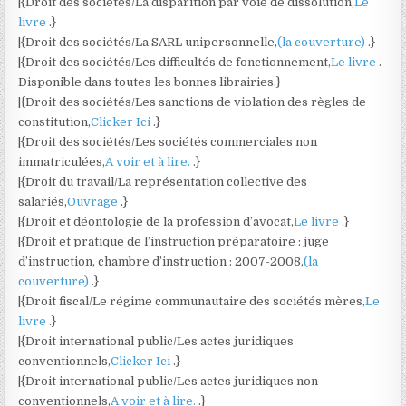
|{Droit des sociétés/La disparition par voie de dissolution,
Le
livre
.}
|{Droit des sociétés/La SARL unipersonnelle,
(la couverture)
.}
|{Droit des sociétés/Les difficultés de fonctionnement,
Le livre
.
Disponible dans toutes les bonnes librairies.}
|{Droit des sociétés/Les sanctions de violation des règles de
constitution,
Clicker Ici
.}
|{Droit des sociétés/Les sociétés commerciales non
immatriculées,
A voir et à lire.
.}
|{Droit du travail/La représentation collective des
salariés,
Ouvrage
.}
|{Droit et déontologie de la profession d’avocat,
Le livre
.}
|{Droit et pratique de l’instruction préparatoire : juge
d’instruction, chambre d’instruction : 2007-2008,
(la
couverture)
.}
|{Droit fiscal/Le régime communautaire des sociétés mères,
Le
livre
.}
|{Droit international public/Les actes juridiques
conventionnels,
Clicker Ici
.}
|{Droit international public/Les actes juridiques non
conventionnels,
A voir et à lire.
.}