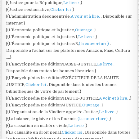
|{Justice pour la République,
Le livre
.}
|{Justice restaurative,
Clicker Ici
.}
|{L’administration déconcentrée,
A voir et à lire.
. Disponible sur
internet.}
|{L’Économie politique et la justice,
Ouvrage
.}
|{L’Économie politique et la justice/1,
Le livre
.}
|{L’Économie politique et la justice/3,
(la couverture)
.
Disponible à l’achat sur les plateformes Amazon, Fnac, Cultura
….}
|{L’Encyclopédie/1re édition/BASSE-JUSTICE,
Le livre
.
Disponible dans toutes les bonnes librairies.}
|{L’Encyclopédie/1re édition/EXÉCUTEUR DE LA HAUTE
JUSTICE,
Clicker Ici
. Disponible dans toutes les bonnes
bibliothèques de votre département.}
|{L’Encyclopédie/1re édition/HAUTE-JUSTICE,
A voir et à lire.
.}
|{L’Encyclopédie/1re édition/JUSTICE,
Ouvrage
.}
|{L’Organisation de la Vindicte appelée Justice,
Le livre
.}
|{La balance, le glaive et les fourmis,
(la couverture)
.}
|{La cassation en matière civile,
Le livre
.}
|{La causalité en droit pénal,
Clicker Ici
. Disponible dans toutes