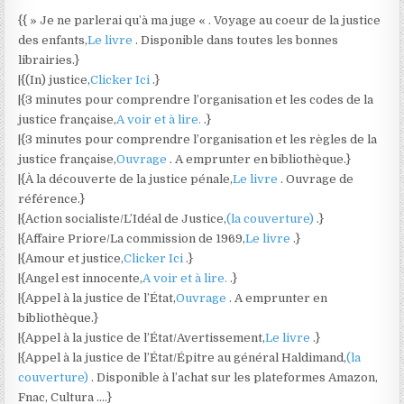
{{ » Je ne parlerai qu’à ma juge « . Voyage au coeur de la justice
des enfants,
Le livre
. Disponible dans toutes les bonnes
librairies.}
|{(In) justice,
Clicker Ici
.}
|{3 minutes pour comprendre l’organisation et les codes de la
justice française,
A voir et à lire.
.}
|{3 minutes pour comprendre l’organisation et les règles de la
justice française,
Ouvrage
. A emprunter en bibliothèque.}
|{À la découverte de la justice pénale,
Le livre
. Ouvrage de
référence.}
|{Action socialiste/L’Idéal de Justice,
(la couverture)
.}
|{Affaire Priore/La commission de 1969,
Le livre
.}
|{Amour et justice,
Clicker Ici
.}
|{Angel est innocente,
A voir et à lire.
.}
|{Appel à la justice de l’État,
Ouvrage
. A emprunter en
bibliothèque.}
|{Appel à la justice de l’État/Avertissement,
Le livre
.}
|{Appel à la justice de l’État/Épitre au général Haldimand,
(la
couverture)
. Disponible à l’achat sur les plateformes Amazon,
Fnac, Cultura ….}