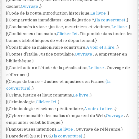
déchet,
Ouvrage
.}
|{Code de la route/Introduction historique,
Le livre
.}
|{Comparutions immédiates : quelle justice ?,
(la couverture)
.}
|{Condamnés à vivre : justice, meurtriers et victimes,
Le livre
.}
|{Confidences d’un maton,
Clicker Ici
. Disponible dans toutes les
bonnes bibliothèques de votre département.}
|{Construire sa maison/Faire construire,
A voir et à lire.
.}
|{Contes d’Italie/Justice populaire,
Ouvrage
. A emprunter en
bibliothèque.}
|{Contribution à l’étude de la pénalisation,
Le livre
. Ouvrage de
référence.}
|{Coups de barre – Justice et injustices en France,
(la
couverture)
.}
|{Crime, justice et lieux communs,
Le livre
.}
|{Criminologie,
Clicker Ici
.}
|{Criminologie et science pénitentiaire,
A voir et à lire.
.}
|{Cybercriminalité : les mafias s’emparent du Web,
Ouvrage
. A
emprunter en bibliothèque.}
|{Dangereuses intentions,
Le livre
. Ouvrage de référence.}
|{Daredevil (2016) T05,
(la couverture)
.}