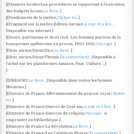
|{Finances locales/Les procédures se rapportant à l’exécution
des budgets locaux,
Le livre
.}
|{Fondements de la justice,
Clicker Ici
.}
|{Fragment sur la justice/Édition Garnier,
A voir et à lire.
.
Disponible sur internet.}
|{Genre, patrimoine et droit civil : Les femmes mariées de la
bourgeoisie québécoise en procès, 1900-1930,
Ouvrage
.}
|{Grec ancien/Dieux/Dicé,
Le livre
.}
|{Grec ancien/Dieux/Thémis,
(la couverture)
. Disponible à
l’achat sur les plateformes Amazon, Fnac, Cultura ….}
}
{{GREGORY,
Le livre
. Disponible dans toutes les bonnes
librairies.}
|{Histoire de France/Affermissement du pouvoir royal,
Clicker
Ici
.}
|{Histoire de France/Guerre de Cent ans,
A voir et à lire.
.}
|{Histoire de France/Guerres de religion,
Ouvrage
. A
emprunter en bibliothèque.}
|{Histoire de France/La Révolution,
Le livre
.}
|{Histoire de France/Les Capétiens directs,
(la couverture)
.}