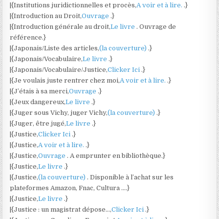
|{Institutions juridictionnelles et procès,
A voir et à lire.
.}
|{Introduction au Droit,
Ouvrage
.}
|{Introduction générale au droit,
Le livre
. Ouvrage de
référence.}
|{Japonais/Liste des articles,
(la couverture)
.}
|{Japonais/Vocabulaire,
Le livre
.}
|{Japonais/Vocabulaire/Justice,
Clicker Ici
.}
|{Je voulais juste rentrer chez moi,
A voir et à lire.
.}
|{J’étais à sa merci,
Ouvrage
.}
|{Jeux dangereux,
Le livre
.}
|{Juger sous Vichy, juger Vichy,
(la couverture)
.}
|{Juger, être jugé,
Le livre
.}
|{Justice,
Clicker Ici
.}
|{Justice,
A voir et à lire.
.}
|{Justice,
Ouvrage
. A emprunter en bibliothèque.}
|{Justice,
Le livre
.}
|{Justice,
(la couverture)
. Disponible à l’achat sur les
plateformes Amazon, Fnac, Cultura ….}
|{Justice,
Le livre
.}
|{Justice : un magistrat dépose…,
Clicker Ici
.}