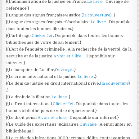
|{L’administration de la justice en France,
Le livre
. Ouvrage de
référence.}
|{Langue des signes française/Justice,
(la couverture)
.}
|{Langue des signes française/Vocabulaire,
Le livre
. Disponible
dans toutes les bonnes librairies.}
|{L’arbitrage,
Clicker Ici
. Disponible dans toutes les bonnes
bibliothèques de votre département.}
|{L’Art de l’enquête criminelle : À la recherche de la vérité, de la
sécurité et de la justice,
A voir et à lire.
. Disponible sur
internet.}
|{Le banquier de Lucifer,
Ouvrage
.}
|{Le crime international et la justice,
Le livre
.}
|{Le déni de justice en droit international privé,
(la couverture)
.}
|{Le droit de la filiation,
Le livre
.}
|{Le Droit international,
Clicker Ici
. Disponible dans toutes les
bonnes bibliothèques de votre département.}
|{Le droit pénal,
A voir et à lire.
. Disponible sur internet.}
|{Le guide des expertises judiciaires,
Ouvrage
. A emprunter en
bibliothèque.}
|{Le guide des infractions 2009 : crimes, délits, contraventions,