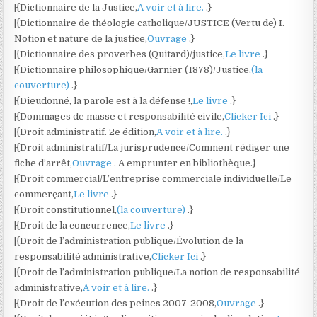
|{Dictionnaire de la Justice,
A voir et à lire.
.}
|{Dictionnaire de théologie catholique/JUSTICE (Vertu de) I.
Notion et nature de la justice,
Ouvrage
.}
|{Dictionnaire des proverbes (Quitard)/justice,
Le livre
.}
|{Dictionnaire philosophique/Garnier (1878)/Justice,
(la
couverture)
.}
|{Dieudonné, la parole est à la défense !,
Le livre
.}
|{Dommages de masse et responsabilité civile,
Clicker Ici
.}
|{Droit administratif. 2e édition,
A voir et à lire.
.}
|{Droit administratif/La jurisprudence/Comment rédiger une
fiche d’arrêt,
Ouvrage
. A emprunter en bibliothèque.}
|{Droit commercial/L’entreprise commerciale individuelle/Le
commerçant,
Le livre
.}
|{Droit constitutionnel,
(la couverture)
.}
|{Droit de la concurrence,
Le livre
.}
|{Droit de l’administration publique/Évolution de la
responsabilité administrative,
Clicker Ici
.}
|{Droit de l’administration publique/La notion de responsabilité
administrative,
A voir et à lire.
.}
|{Droit de l’exécution des peines 2007-2008,
Ouvrage
.}