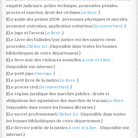
enquête judiciaire, police technique, poursuites pénales,
procès et sanction, droit des victimes,
Le livre
.}
|{Le guide des peines 2008 : personnes physiques et morales,
prononcé-exécution, application-extinction,
(la couverture)
.}
|{Le juge et l’avocat,
Le livre
.}
|{Le Livre des ballades/Que justice est des sainctz cieux
procedée,
Clicker Ici
. Disponible dans toutes les bonnes
bibliothèques de votre département.}
|{Le livre noir des violences sexuelles,
A voir et à lire.
.
Disponible sur internet.}
|{Le petit juge,
Ouvrage
.}
|{Le petit livre de la justice,
Le livre
.}
|{Le procès civil,
(la couverture)
.}
|{Le régime juridique des marchés publics : droits et
obligations des signataires des marchés de travaux,
Le livre
.
Disponible dans toutes les bonnes librairies.}
|{Le secret professionnel,
Clicker Ici
. Disponible dans toutes
les bonnes bibliothèques de votre département.}
|{Le Service public de la justice,
A voir et à lire.
. Disponible sur
internet.}