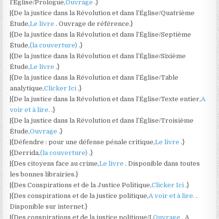
l’Église/Prologue,
Ouvrage
.}
|{De la justice dans la Révolution et dans l’Église/Quatrième
Étude,
Le livre
. Ouvrage de référence.}
|{De la justice dans la Révolution et dans l’Église/Septième
Étude,
(la couverture)
.}
|{De la justice dans la Révolution et dans l’Église/Sixième
Étude,
Le livre
.}
|{De la justice dans la Révolution et dans l’Église/Table
analytique,
Clicker Ici
.}
|{De la justice dans la Révolution et dans l’Église/Texte entier,
A
voir et à lire.
.}
|{De la justice dans la Révolution et dans l’Église/Troisième
Étude,
Ouvrage
.}
|{Défendre : pour une défense pénale critique,
Le livre
.}
|{Derrida,
(la couverture)
.}
|{Des citoyens face au crime,
Le livre
. Disponible dans toutes
les bonnes librairies.}
|{Des Conspirations et de la Justice Politique,
Clicker Ici
.}
|{Des conspirations et de la justice politique,
A voir et à lire.
.
Disponible sur internet.}
|{Des conspirations et de la justice politique/I,
Ouvrage
. A