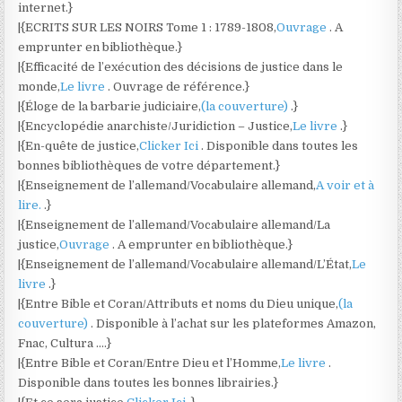
internet.}
|{ECRITS SUR LES NOIRS Tome 1 : 1789-1808,
Ouvrage
. A
emprunter en bibliothèque.}
|{Efficacité de l’exécution des décisions de justice dans le
monde,
Le livre
. Ouvrage de référence.}
|{Éloge de la barbarie judiciaire,
(la couverture)
.}
|{Encyclopédie anarchiste/Juridiction – Justice,
Le livre
.}
|{En-quête de justice,
Clicker Ici
. Disponible dans toutes les
bonnes bibliothèques de votre département.}
|{Enseignement de l’allemand/Vocabulaire allemand,
A voir et à
lire.
.}
|{Enseignement de l’allemand/Vocabulaire allemand/La
justice,
Ouvrage
. A emprunter en bibliothèque.}
|{Enseignement de l’allemand/Vocabulaire allemand/L’État,
Le
livre
.}
|{Entre Bible et Coran/Attributs et noms du Dieu unique,
(la
couverture)
. Disponible à l’achat sur les plateformes Amazon,
Fnac, Cultura ….}
|{Entre Bible et Coran/Entre Dieu et l’Homme,
Le livre
.
Disponible dans toutes les bonnes librairies.}