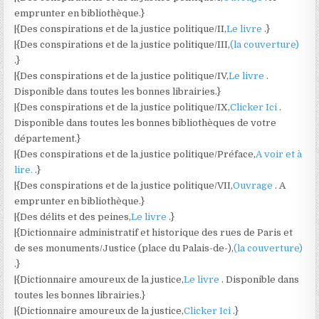
emprunter en bibliothèque.}
|{Des conspirations et de la justice politique/II,
Le livre
.}
|{Des conspirations et de la justice politique/III,
(la couverture)
.}
|{Des conspirations et de la justice politique/IV,
Le livre
.
Disponible dans toutes les bonnes librairies.}
|{Des conspirations et de la justice politique/IX,
Clicker Ici
.
Disponible dans toutes les bonnes bibliothèques de votre
département.}
|{Des conspirations et de la justice politique/Préface,
A voir et à
lire.
.}
|{Des conspirations et de la justice politique/VII,
Ouvrage
. A
emprunter en bibliothèque.}
|{Des délits et des peines,
Le livre
.}
|{Dictionnaire administratif et historique des rues de Paris et
de ses monuments/Justice (place du Palais-de-),
(la couverture)
.}
|{Dictionnaire amoureux de la justice,
Le livre
. Disponible dans
toutes les bonnes librairies.}
|{Dictionnaire amoureux de la justice,
Clicker Ici
.}