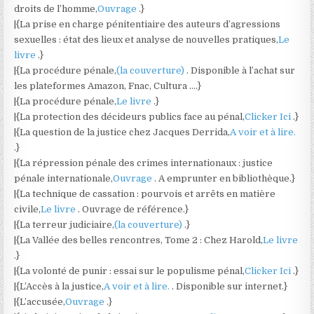
droits de l’homme,
Ouvrage
.}
|{La prise en charge pénitentiaire des auteurs d’agressions
sexuelles : état des lieux et analyse de nouvelles pratiques,
Le
livre
.}
|{La procédure pénale,
(la couverture)
. Disponible à l’achat sur
les plateformes Amazon, Fnac, Cultura ….}
|{La procédure pénale,
Le livre
.}
|{La protection des décideurs publics face au pénal,
Clicker Ici
.}
|{La question de la justice chez Jacques Derrida,
A voir et à lire.
.}
|{La répression pénale des crimes internationaux : justice
pénale internationale,
Ouvrage
. A emprunter en bibliothèque.}
|{La technique de cassation : pourvois et arrêts en matière
civile,
Le livre
. Ouvrage de référence.}
|{La terreur judiciaire,
(la couverture)
.}
|{La Vallée des belles rencontres, Tome 2 : Chez Harold,
Le livre
.}
|{La volonté de punir : essai sur le populisme pénal,
Clicker Ici
.}
|{L’Accès à la justice,
A voir et à lire.
. Disponible sur internet.}
|{L’accusée,
Ouvrage
.}