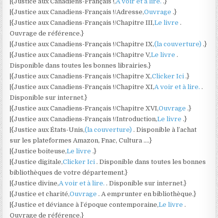
|{Justice aux Canadiens-Français !,
A voir et à lire.
.}
|{Justice aux Canadiens-Français !/Adresse,
Ouvrage
.}
|{Justice aux Canadiens-Français !/Chapitre III,
Le livre
.
Ouvrage de référence.}
|{Justice aux Canadiens-Français !/Chapitre IX,
(la couverture)
.}
|{Justice aux Canadiens-Français !/Chapitre V,
Le livre
.
Disponible dans toutes les bonnes librairies.}
|{Justice aux Canadiens-Français !/Chapitre X,
Clicker Ici
.}
|{Justice aux Canadiens-Français !/Chapitre XI,
A voir et à lire.
.
Disponible sur internet.}
|{Justice aux Canadiens-Français !/Chapitre XVI,
Ouvrage
.}
|{Justice aux Canadiens-Français !/Introduction,
Le livre
.}
|{Justice aux États-Unis,
(la couverture)
. Disponible à l’achat
sur les plateformes Amazon, Fnac, Cultura ….}
|{Justice boiteuse,
Le livre
.}
|{Justice digitale,
Clicker Ici
. Disponible dans toutes les bonnes
bibliothèques de votre département.}
|{Justice divine,
A voir et à lire.
. Disponible sur internet.}
|{Justice et charité,
Ouvrage
. A emprunter en bibliothèque.}
|{Justice et déviance à l’époque contemporaine,
Le livre
.
Ouvrage de référence.}