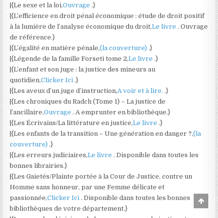
|{Le sexe et la loi,
Ouvrage
.}
|{L’efficience en droit pénal économique : étude de droit positif
à la lumière de l’analyse économique du droit,
Le livre
. Ouvrage
de référence.}
|{L’égalité en matière pénale,
(la couverture)
.}
|{Légende de la famille Forseti tome 2,
Le livre
.}
|{L’enfant et son juge : la justice des mineurs au
quotidien,
Clicker Ici
.}
|{Les aveux d’un juge d’instruction,
A voir et à lire.
.}
|{Les chroniques du Radch (Tome 1) – La justice de
l’ancillaire,
Ouvrage
. A emprunter en bibliothèque.}
|{Les Écrivains/La littérature en justice,
Le livre
.}
|{Les enfants de la transition – Une génération en danger ?,
(la
couverture)
.}
|{Les erreurs judiciaires,
Le livre
. Disponible dans toutes les
bonnes librairies.}
|{Les Gaietés/Plainte portée à la Cour de Justice, contre un
Homme sans honneur, par une Femme délicate et
passionnée,
Clicker Ici
. Disponible dans toutes les bonnes
Scro
to
bibliothèques de votre département.}
Top