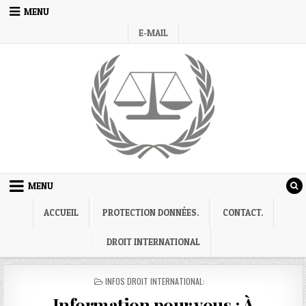
Skip
MENU
to
E-MAIL
content
MENU
ACCUEIL
PROTECTION DONNÉES.
CONTACT.
DROIT INTERNATIONAL
POSTED
INFOS DROIT INTERNATIONAL:
IN
Information pour vous : À