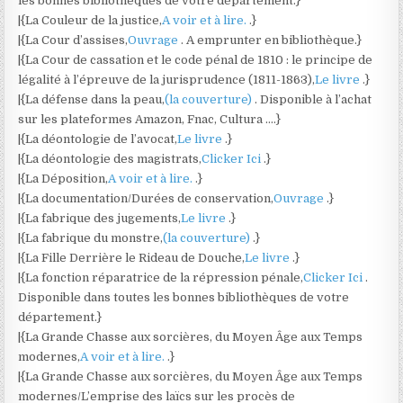
les bonnes bibliothèques de votre département.}
|{La Couleur de la justice,
A voir et à lire.
.}
|{La Cour d’assises,
Ouvrage
. A emprunter en bibliothèque.}
|{La Cour de cassation et le code pénal de 1810 : le principe de
légalité à l’épreuve de la jurisprudence (1811-1863),
Le livre
.}
|{La défense dans la peau,
(la couverture)
. Disponible à l’achat
sur les plateformes Amazon, Fnac, Cultura ….}
|{La déontologie de l’avocat,
Le livre
.}
|{La déontologie des magistrats,
Clicker Ici
.}
|{La Déposition,
A voir et à lire.
.}
|{La documentation/Durées de conservation,
Ouvrage
.}
|{La fabrique des jugements,
Le livre
.}
|{La fabrique du monstre,
(la couverture)
.}
|{La Fille Derrière le Rideau de Douche,
Le livre
.}
|{La fonction réparatrice de la répression pénale,
Clicker Ici
.
Disponible dans toutes les bonnes bibliothèques de votre
département.}
|{La Grande Chasse aux sorcières, du Moyen Âge aux Temps
modernes,
A voir et à lire.
.}
|{La Grande Chasse aux sorcières, du Moyen Âge aux Temps
modernes/L’emprise des laïcs sur les procès de