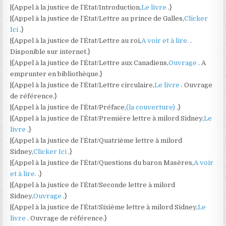
|{Appel à la justice de l’État/Introduction,
Le livre
.}
|{Appel à la justice de l’État/Lettre au prince de Galles,
Clicker
Ici
.}
|{Appel à la justice de l’État/Lettre au roi,
A voir et à lire.
.
Disponible sur internet.}
|{Appel à la justice de l’État/Lettre aux Canadiens,
Ouvrage
. A
emprunter en bibliothèque.}
|{Appel à la justice de l’État/Lettre circulaire,
Le livre
. Ouvrage
de référence.}
|{Appel à la justice de l’État/Préface,
(la couverture)
.}
|{Appel à la justice de l’État/Première lettre à milord Sidney,
Le
livre
.}
|{Appel à la justice de l’État/Quatrième lettre à milord
Sidney,
Clicker Ici
.}
|{Appel à la justice de l’État/Questions du baron Masères,
A voir
et à lire.
.}
|{Appel à la justice de l’État/Seconde lettre à milord
Sidney,
Ouvrage
.}
|{Appel à la justice de l’État/Sixième lettre à milord Sidney,
Le
livre
. Ouvrage de référence.}