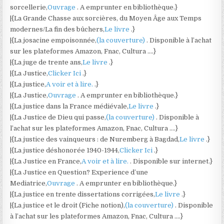
sorcellerie,
Ouvrage
. A emprunter en bibliothèque.}
|{La Grande Chasse aux sorcières, du Moyen Âge aux Temps
modernes/La fin des bûchers,
Le livre
.}
|{La josacine empoisonnée,
(la couverture)
. Disponible à l’achat
sur les plateformes Amazon, Fnac, Cultura ….}
|{La juge de trente ans,
Le livre
.}
|{La Justice,
Clicker Ici
.}
|{La justice,
A voir et à lire.
.}
|{La Justice,
Ouvrage
. A emprunter en bibliothèque.}
|{La justice dans la France médiévale,
Le livre
.}
|{La Justice de Dieu qui passe,
(la couverture)
. Disponible à
l’achat sur les plateformes Amazon, Fnac, Cultura ….}
|{La justice des vainqueurs : de Nuremberg à Bagdad,
Le livre
.}
|{La justice déshonorée 1940-1944,
Clicker Ici
.}
|{La Justice en France,
A voir et à lire.
. Disponible sur internet.}
|{La Justice en Question? Experience d’une
Mediatrice,
Ouvrage
. A emprunter en bibliothèque.}
|{La justice en trente dissertations corrigées,
Le livre
.}
|{La justice et le droit (Fiche notion),
(la couverture)
. Disponible
à l’achat sur les plateformes Amazon, Fnac, Cultura ….}