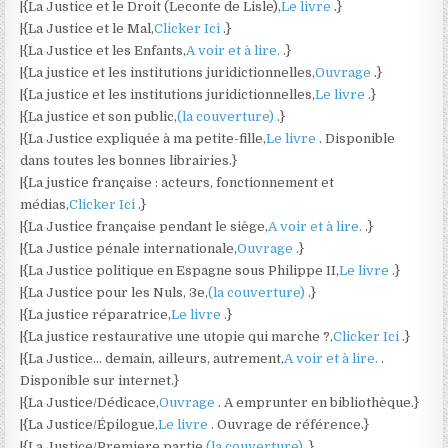
|{La Justice et le Droit (Leconte de Lisle),
Le livre
.}
|{La Justice et le Mal,
Clicker Ici
.}
|{La Justice et les Enfants,
A voir et à lire.
.}
|{La justice et les institutions juridictionnelles,
Ouvrage
.}
|{La justice et les institutions juridictionnelles,
Le livre
.}
|{La justice et son public,
(la couverture)
.}
|{La Justice expliquée à ma petite-fille,
Le livre
. Disponible
dans toutes les bonnes librairies.}
|{La justice française : acteurs, fonctionnement et
médias,
Clicker Ici
.}
|{La Justice française pendant le siège,
A voir et à lire.
.}
|{La Justice pénale internationale,
Ouvrage
.}
|{La Justice politique en Espagne sous Philippe II,
Le livre
.}
|{La Justice pour les Nuls, 3e,
(la couverture)
.}
|{La justice réparatrice,
Le livre
.}
|{La justice restaurative une utopie qui marche ?,
Clicker Ici
.}
|{La Justice… demain, ailleurs, autrement,
A voir et à lire.
.
Disponible sur internet.}
|{La Justice/Dédicace,
Ouvrage
. A emprunter en bibliothèque.}
|{La Justice/Épilogue,
Le livre
. Ouvrage de référence.}
|{La Justice/Premiere partie,
(la couverture)
.}