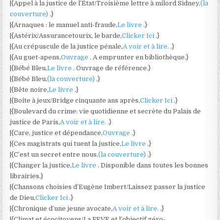
|{Appel à la justice de l’État/Troisième lettre à milord Sidney,
(la
couverture)
.}
|{Arnaques : le manuel anti-fraude,
Le livre
.}
|{Astérix/Assurancetourix, le barde,
Clicker Ici
.}
|{Au crépuscule de la justice pénale,
A voir et à lire.
.}
|{Au guet-apens,
Ouvrage
. A emprunter en bibliothèque.}
|{Bébé Bleu,
Le livre
. Ouvrage de référence.}
|{Bébé Bleu,
(la couverture)
.}
|{Bête noire,
Le livre
.}
|{Boîte à jeux/Bridge cinquante ans après,
Clicker Ici
.}
|{Boulevard du crime: vie quotidienne et secrète du Palais de
justice de Paris,
A voir et à lire.
.}
|{Care, justice et dépendance,
Ouvrage
.}
|{Ces magistrats qui tuent la justice,
Le livre
.}
|{C’est un secret entre nous,
(la couverture)
.}
|{Changer la justice,
Le livre
. Disponible dans toutes les bonnes
librairies.}
|{Chansons choisies d’Eugène Imbert/Laissez passer la justice
de Dieu,
Clicker Ici
.}
|{Chronique d’une jeune avocate,
A voir et à lire.
.}
|{Climat et écocitoyens/La FEVE et l’objectif zéro-