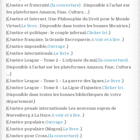
|{Justice et fraternité,
(la couverture)
. Disponible à l’achat sur
les plateformes Amazon, Fnac, Cultura ….}
|{Justice et Internet, Une Philosophie du Droit pour le Monde
Virtuel,
Le livre
. Disponible dans toutes les bonnes librairies.}
|{Justice et politique : le couple infernal,
Clicker Ici
.}
|{Justice française, la Grande Escroquerie,
A voir et à lire.
.}
|{Justice impossible,
Ouvrage
.}
|{Justice internationale,
Le livre
.}
|{Justice League – Tome 2 – L’odyssée du mal,
(la couverture)
.
Disponible à l’achat sur les plateformes Amazon, Fnac, Cultura
….}
|{Justice League – Tome 5 – La guerre des ligues,
Le livre
.}
|{Justice League – Tome 8 – La Ligue d’Injustice,
Clicker Ici
.
Disponible dans toutes les bonnes bibliothèques de votre
département.}
|{Justice pénale internationale Les nouveaux enjeux de
Nuremberg à La Haye,
A voir et à lire.
.}
|{Justice populaire,
Ouvrage
.}
|{Justice populaire (Magon),
Le livre
.}
|{Justice pour Cross,
(la couverture)
.}