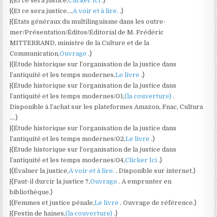
|{Et ce sera justice,
Clicker Ici
.}
|{Et ce sera justice…,
A voir et à lire.
.}
|{États généraux du multilinguisme dans les outre-
mer/Présentation/Éditos/Éditorial de M. Frédéric
MITTERRAND, ministre de la Culture et de la
Communication,
Ouvrage
.}
|{Étude historique sur l’organisation de la justice dans
l’antiquité et les temps modernes,
Le livre
.}
|{Étude historique sur l’organisation de la justice dans
l’antiquité et les temps modernes/01,
(la couverture)
.
Disponible à l’achat sur les plateformes Amazon, Fnac, Cultura
….}
|{Étude historique sur l’organisation de la justice dans
l’antiquité et les temps modernes/02,
Le livre
.}
|{Étude historique sur l’organisation de la justice dans
l’antiquité et les temps modernes/04,
Clicker Ici
.}
|{Évaluer la justice,
A voir et à lire.
. Disponible sur internet.}
|{Faut-il durcir la justice ?,
Ouvrage
. A emprunter en
bibliothèque.}
|{Femmes et justice pénale,
Le livre
. Ouvrage de référence.}
|{Festin de haines,
(la couverture)
.}