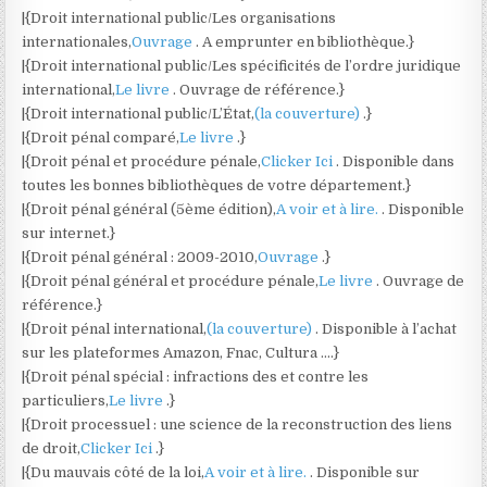
|{Droit international public/Les organisations
internationales,
Ouvrage
. A emprunter en bibliothèque.}
|{Droit international public/Les spécificités de l’ordre juridique
international,
Le livre
. Ouvrage de référence.}
|{Droit international public/L’État,
(la couverture)
.}
|{Droit pénal comparé,
Le livre
.}
|{Droit pénal et procédure pénale,
Clicker Ici
. Disponible dans
toutes les bonnes bibliothèques de votre département.}
|{Droit pénal général (5ème édition),
A voir et à lire.
. Disponible
sur internet.}
|{Droit pénal général : 2009-2010,
Ouvrage
.}
|{Droit pénal général et procédure pénale,
Le livre
. Ouvrage de
référence.}
|{Droit pénal international,
(la couverture)
. Disponible à l’achat
sur les plateformes Amazon, Fnac, Cultura ….}
|{Droit pénal spécial : infractions des et contre les
particuliers,
Le livre
.}
|{Droit processuel : une science de la reconstruction des liens
de droit,
Clicker Ici
.}
|{Du mauvais côté de la loi,
A voir et à lire.
. Disponible sur