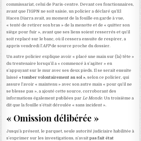
commissariat, celui de Paris-centre. Devant ces fonctionnaires,
avant que l’IGPN ne soit saisie, un policier a déclaré qu’El
Hacen Diarra avait, au moment de la fouille en garde à vue,
« tenté de retirer son bras » de la menotte et de « quitter son
siège pour fuir », avant que ses liens soient resserrés et qu’il
soit replacé sur le banc, où il cessera ensuite de respirer, a
appris vendredi l’
AFP
de source proche du dossier.
Un autre policier explique avoir « placé une main sur (la) tête »
du trentenaire lorsqu’il a « commencé à s’agiter » en
s’appuyant sur le mur avec ses deux pieds. Il se serait ensuite
laissé
« tomber volontairement au sol »
, selon ce policier, qui
assure l’avoir « maintenu » avec son autre main « pour qu’il ne
se blesse pas », a ajouté cette source, corroborant des
informations également publiées par
Le Monde
. Un troisième a
dit que la fouille s’était déroulée « sans incident ».
« Omission délibérée »
Jusqu’à présent, le parquet, seule autorité judiciaire habilitée à
s’exprimer sur les investigations, n’avait
pas fait état