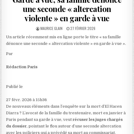
une seconde « altercation
violente » en garde à vue
AUTHOR:
PUBLISHED
MAURICE GLAIN
27 FÉVRIER 2026
DATE:
Un article récemment mis en ligne porte le titre « sa famille
dénonce une seconde « altercation violente » en garde à vue ».
Par
Rédaction Paris
Publié le
27 févr. 2026 à 15h36
De nouveaux éléments dans l’enquête sur la mort d’El Hacen
Diarra ? L’avocat de la famille du trentenaire, mort en janvier à
Paris pendant sa garde à vue, veut
récuser les juges chargés
du dossier
, pointant le flou autour d’une seconde altercation
avec les policiers qui a précédé sa mort au commissariat.