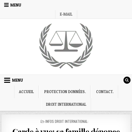
Skip
MENU
to
E-MAIL
content
MENU
ACCUEIL
PROTECTION DONNÉES.
CONTACT.
DROIT INTERNATIONAL
POSTED
INFOS DROIT INTERNATIONAL:
IN
Garde à vue; sa famille dénonce