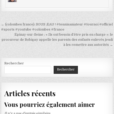
Navigation
← (colombes france): SOUS ;EAU ! #tennisamateur #tournoi #officiel
de
#sports #youtube #colombes #france
Épinay-sur-Seine ; « Ils ont besoin d’être pris en charge »: le
l’article
procureur de Bobigny appelle les parents des enfants enlevés jeudi
à les remettre aux autorités →
Rechercher
Rechercher
Articles récents
Vous pourriez également aimer
Il n’y a pas d’entrée similaire.