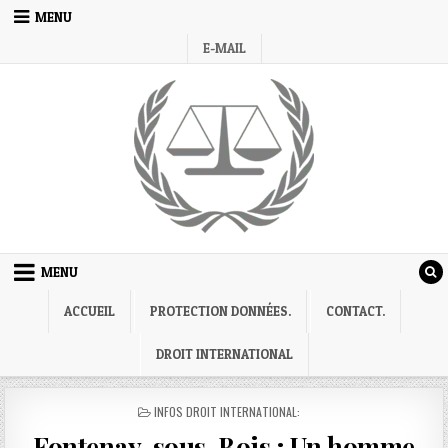
Skip
MENU
to
E-MAIL
content
MENU
ACCUEIL
PROTECTION DONNÉES.
CONTACT.
DROIT INTERNATIONAL
POSTED
INFOS DROIT INTERNATIONAL:
IN
Fontenay-sous-Bois ; Un homme