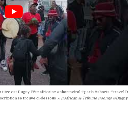
on titre est Dugny Fête africaine #shortsviral #paris #shorts #travel 
cription se trouve ci-dessous :«
@African @ Tribune @songs @Dugny