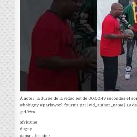
À noter, la durée de la vidéo est de 00:00:49 secondes et s
#bobigny #parisworl, fournis par [vid_author_name]. La des
@Africa
africaine
dugny
danse africaine