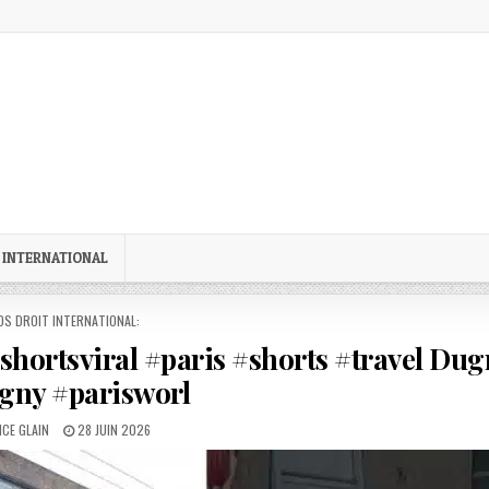
 INTERNATIONAL
STED
OS DROIT INTERNATIONAL:
shortsviral #paris #shorts #travel Du
gny #parisworl
OR:
PUBLISHED
CE GLAIN
28 JUIN 2026
DATE: