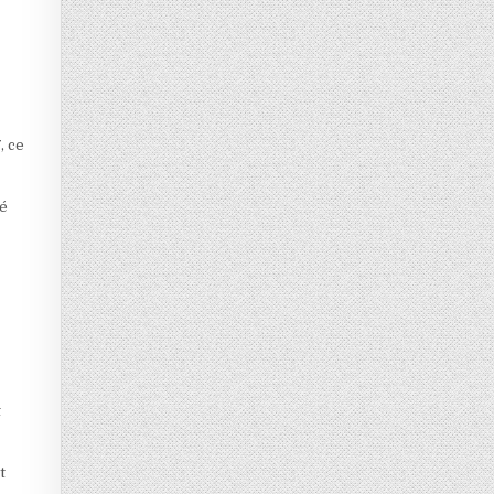
, ce
té
t
t