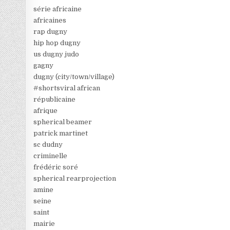
série africaine
africaines
rap dugny
hip hop dugny
us dugny judo
gagny
dugny (city/town/village)
#shortsviral african
républicaine
afrique
spherical beamer
patrick martinet
sc dudny
criminelle
frédéric soré
spherical rearprojection
amine
seine
saint
mairie