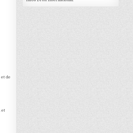
 et de
 et