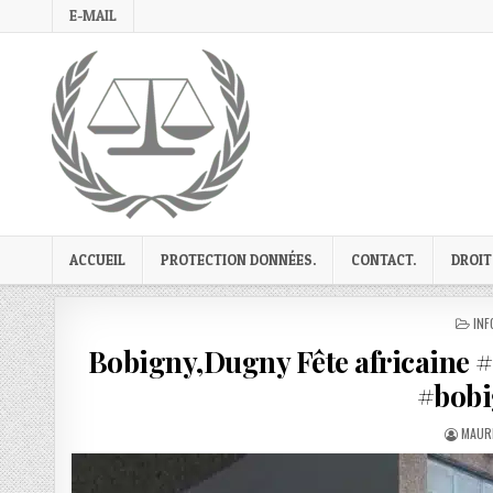
Skip
E-MAIL
to
content
ACCUEIL
PROTECTION DONNÉES.
CONTACT.
DROIT
PO
INF
IN
Bobigny,Dugny Fête africaine #
#bobi
AUTH
MAURI